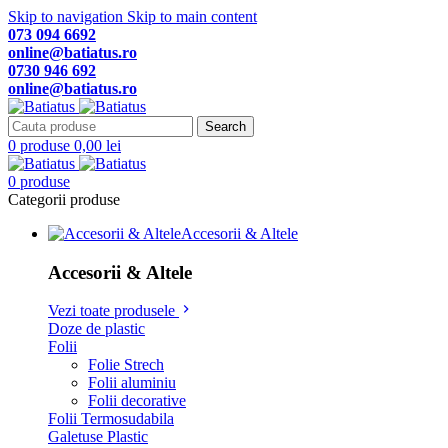
Skip to navigation
Skip to main content
073 094 6692
online@batiatus.ro
0730 946 692
online@batiatus.ro
Search
0
produse
0,00
lei
0
produse
Categorii produse
Accesorii & Altele
Accesorii & Altele
Vezi toate produsele
Doze de plastic
Folii
Folie Strech
Folii aluminiu
Folii decorative
Folii Termosudabila
Galetuse Plastic