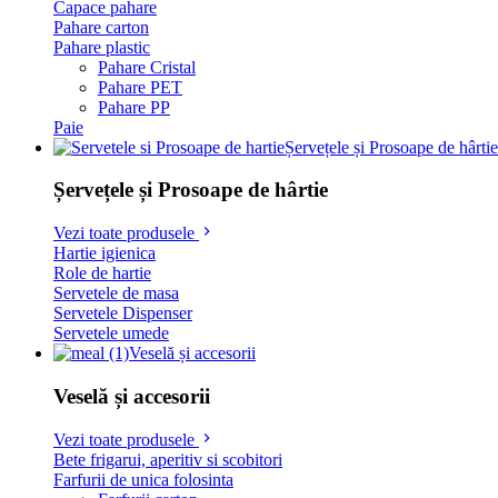
Capace pahare
Pahare carton
Pahare plastic
Pahare Cristal
Pahare PET
Pahare PP
Paie
Șervețele și Prosoape de hârtie
Șervețele și Prosoape de hârtie
Vezi toate produsele
Hartie igienica
Role de hartie
Servetele de masa
Servetele Dispenser
Servetele umede
Veselă și accesorii
Veselă și accesorii
Vezi toate produsele
Bete frigarui, aperitiv si scobitori
Farfurii de unica folosinta