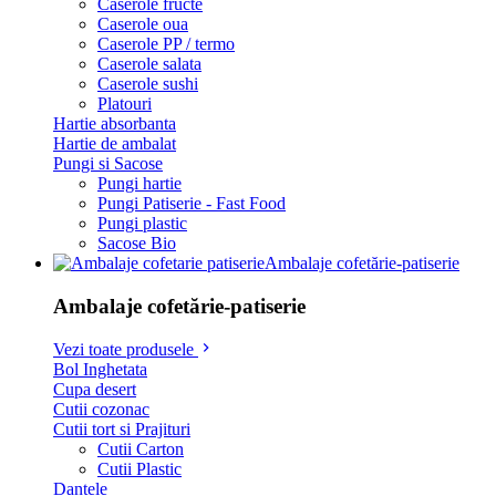
Caserole fructe
Caserole oua
Caserole PP / termo
Caserole salata
Caserole sushi
Platouri
Hartie absorbanta
Hartie de ambalat
Pungi si Sacose
Pungi hartie
Pungi Patiserie - Fast Food
Pungi plastic
Sacose Bio
Ambalaje cofetărie-patiserie
Ambalaje cofetărie-patiserie
Vezi toate produsele
Bol Inghetata
Cupa desert
Cutii cozonac
Cutii tort si Prajituri
Cutii Carton
Cutii Plastic
Dantele