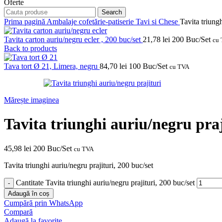
Oferte
Search
Prima pagină
Ambalaje cofetărie-patiserie
Tavi si Chese
Tavita triungh
Tavita carton auriu/negru ecler , 200 buc/set
21,78
lei
200 Buc/Set
cu
Back to products
Tava tort Ø 21, Limera, negru
84,70
lei
100 Buc/Set
cu TVA
Mărește imaginea
Tavita triunghi auriu/negru praj
45,98
lei
200 Buc/Set
cu TVA
Tavita triunghi auriu/negru prajituri, 200 buc/set
Cantitate Tavita triunghi auriu/negru prajituri, 200 buc/set
Adaugă în coș
Cumpără prin WhatsApp
Compară
Adaugă la favorite