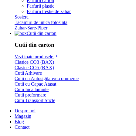
Farfurii carton
Farfurii plastic
Farfurii trestie de zahar
Sosiera
Tacamuri de unica folosinta
Zahar-Sare-Piper
Cutii din carton
Cutii din carton
Vezi toate produsele
Clasice CO3 (BAX)
Clasice CO5 (BAX)
Cutii Arhivare
Cutii cu Autosigilare/e-commerce
Cutii cu Capac Atasat
Cutii Incaltaminte
Cutii preformare
Cutii Transport Sticle
Despre noi
Magazin
Blog
Contact