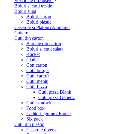
Vezi toate produsele
Boluri si cutii trestie
Boluri supa
Boluri carton
Boluri plastic
Caserole si Platouri Aluminiu
Coltare
Cutii din carton
Barcute din carton
Boluri si cutii salata
Bucket
Clatite
Con carton
Cutii burger
Cutii cartofi
Cutii meniu
Cutii Pizza
Cutii pizza Blank
Cutii pizza Generic
Cutii sandwich
Food box
Ladite Legume / Fructe
Six pack
Cutii din plastic
Caserole diverse