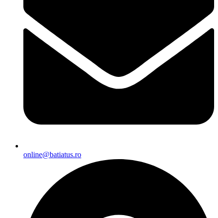
online@batiatus.ro