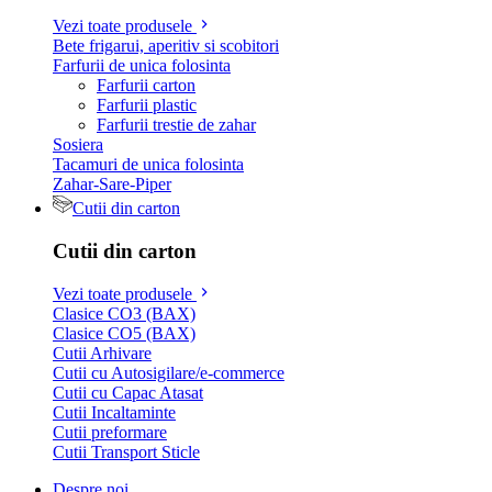
Vezi toate produsele
Bete frigarui, aperitiv si scobitori
Farfurii de unica folosinta
Farfurii carton
Farfurii plastic
Farfurii trestie de zahar
Sosiera
Tacamuri de unica folosinta
Zahar-Sare-Piper
Cutii din carton
Cutii din carton
Vezi toate produsele
Clasice CO3 (BAX)
Clasice CO5 (BAX)
Cutii Arhivare
Cutii cu Autosigilare/e-commerce
Cutii cu Capac Atasat
Cutii Incaltaminte
Cutii preformare
Cutii Transport Sticle
Despre noi