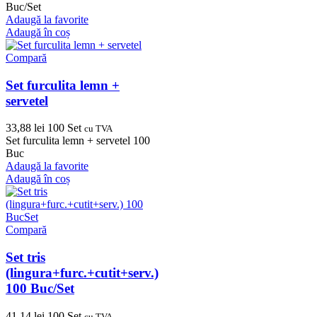
Buc/Set
Adaugă la favorite
Adaugă în coș
Compară
Set furculita lemn +
servetel
33,88
lei
100 Set
cu TVA
Set furculita lemn + servetel 100
Buc
Adaugă la favorite
Adaugă în coș
Compară
Set tris
(lingura+furc.+cutit+serv.)
100 Buc/Set
41,14
lei
100 Set
cu TVA