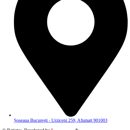
Șoseaua București - Urziceni 259, Afumați 901003