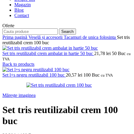
Magazin
Blog
Contact
Oferte
Search
Prima pagină
Veselă și accesorii
Tacamuri de unica folosinta
Set tris
reutilizabil crem 100 buc
Set tris reutilizabil crem ambalat in hartie 50 buc
21,78
lei
50 Buc
cu
TVA
Back to products
Set l+s negru reutilizabil 100 buc
20,57
lei
100 Buc
cu TVA
Mărește imaginea
Set tris reutilizabil crem 100
buc