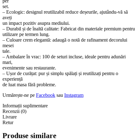
per
set.
– Ecologic: designul reutilizabil reduce deșeurile, ajutându-vă să
aveți
un impact pozitiv asupra mediului.
– Durabil și de înaltă calitate: Fabricat din materiale premium pentru
utilizare pe termen lung.
– Culoare crem elegantă: adaugă o notă de rafinament decorului
mesei
tale.
– Ambalare în vrac: 100 de seturi incluse, ideale pentru adunări
mari,
evenimente sau restaurante.
– Ușor de curățat: pur și simplu spălați și reutilizați pentru o
experiență
de luat masa fără probleme.
Urmărește-ne pe
Facebook
sau
Instagram
Informații suplimentare
Recenzii (0)
Livrare
Retur
Produse similare