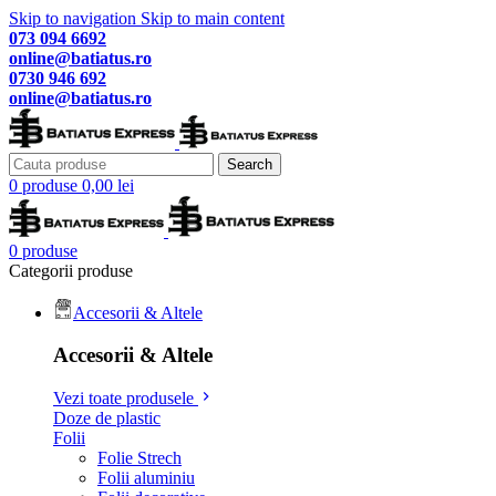
Skip to navigation
Skip to main content
073 094 6692
online@batiatus.ro
0730 946 692
online@batiatus.ro
Search
0
produse
0,00
lei
0
produse
Categorii produse
Accesorii & Altele
Accesorii & Altele
Vezi toate produsele
Doze de plastic
Folii
Folie Strech
Folii aluminiu