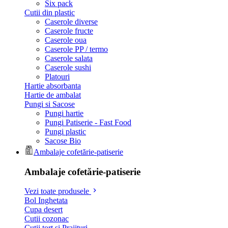
Six pack
Cutii din plastic
Caserole diverse
Caserole fructe
Caserole oua
Caserole PP / termo
Caserole salata
Caserole sushi
Platouri
Hartie absorbanta
Hartie de ambalat
Pungi si Sacose
Pungi hartie
Pungi Patiserie - Fast Food
Pungi plastic
Sacose Bio
Ambalaje cofetărie-patiserie
Ambalaje cofetărie-patiserie
Vezi toate produsele
Bol Inghetata
Cupa desert
Cutii cozonac
Cutii tort si Prajituri