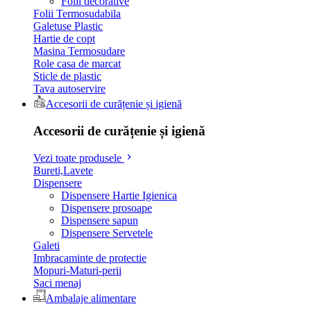
Folii decorative
Folii Termosudabila
Galetuse Plastic
Hartie de copt
Masina Termosudare
Role casa de marcat
Sticle de plastic
Tava autoservire
Accesorii de curățenie și igienă
Accesorii de curățenie și igienă
Vezi toate produsele
Bureti,Lavete
Dispensere
Dispensere Hartie Igienica
Dispensere prosoape
Dispensere sapun
Dispensere Servetele
Galeti
Imbracaminte de protectie
Mopuri-Maturi-perii
Saci menaj
Ambalaje alimentare