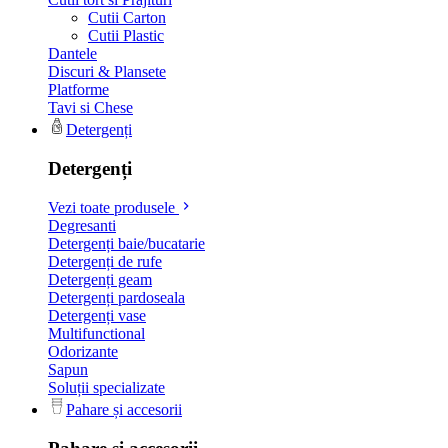
Cutii Carton
Cutii Plastic
Dantele
Discuri & Plansete
Platforme
Tavi si Chese
Detergenți
Detergenți
Vezi toate produsele
Degresanti
Detergenți baie/bucatarie
Detergenți de rufe
Detergenți geam
Detergenți pardoseala
Detergenți vase
Multifunctional
Odorizante
Sapun
Soluții specializate
Pahare și accesorii