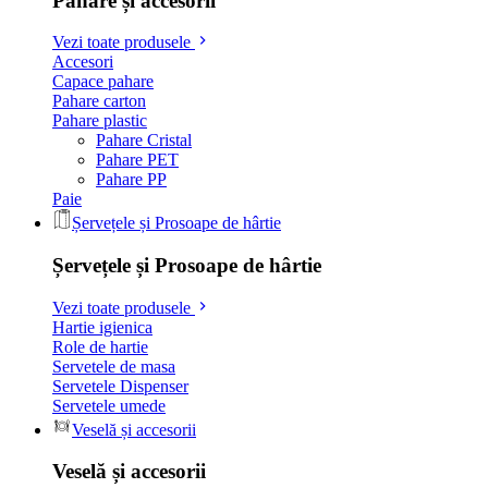
Pahare și accesorii
Vezi toate produsele
Accesori
Capace pahare
Pahare carton
Pahare plastic
Pahare Cristal
Pahare PET
Pahare PP
Paie
Șervețele și Prosoape de hârtie
Șervețele și Prosoape de hârtie
Vezi toate produsele
Hartie igienica
Role de hartie
Servetele de masa
Servetele Dispenser
Servetele umede
Veselă și accesorii
Veselă și accesorii