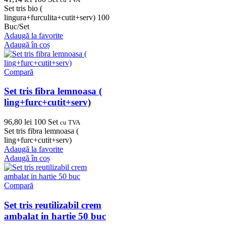
Set tris bio (
lingura+furculita+cutit+serv) 100
Buc/Set
Adaugă la favorite
Adaugă în coș
Compară
Set tris fibra lemnoasa (
ling+furc+cutit+serv)
96,80
lei
100 Set
cu TVA
Set tris fibra lemnoasa (
ling+furc+cutit+serv)
Adaugă la favorite
Adaugă în coș
Compară
Set tris reutilizabil crem
ambalat in hartie 50 buc