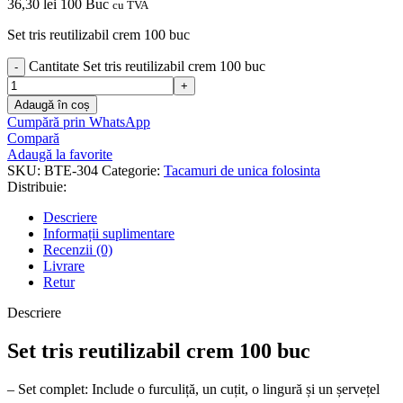
36,30
lei
100 Buc
cu TVA
Set tris reutilizabil crem 100 buc
Cantitate Set tris reutilizabil crem 100 buc
Adaugă în coș
Cumpără prin WhatsApp
Compară
Adaugă la favorite
SKU:
BTE-304
Categorie:
Tacamuri de unica folosinta
Distribuie:
Descriere
Informații suplimentare
Recenzii (0)
Livrare
Retur
Descriere
Set tris reutilizabil crem 100 buc
– Set complet: Include o furculiță, un cuțit, o lingură și un șervețel