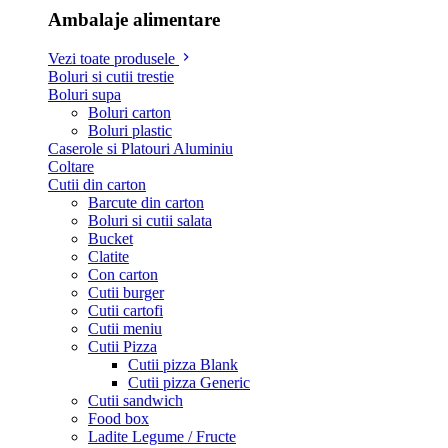
Ambalaje alimentare
Vezi toate produsele
Boluri si cutii trestie
Boluri supa
Boluri carton
Boluri plastic
Caserole si Platouri Aluminiu
Coltare
Cutii din carton
Barcute din carton
Boluri si cutii salata
Bucket
Clatite
Con carton
Cutii burger
Cutii cartofi
Cutii meniu
Cutii Pizza
Cutii pizza Blank
Cutii pizza Generic
Cutii sandwich
Food box
Ladite Legume / Fructe