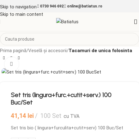
Skip to navigation
0730 946 692
online@batiatus.ro
Skip to main content
Prima pagină
Veselă și accesorii
Tacamuri de unica folosinta
Mărește imaginea
Set tris (lingura+furc.+cutit+serv.) 100
Buc/Set
41,14
lei
100 Set
cu TVA
Set tris bio ( lingura+furculita+cutit+serv) 100 Buc/Set