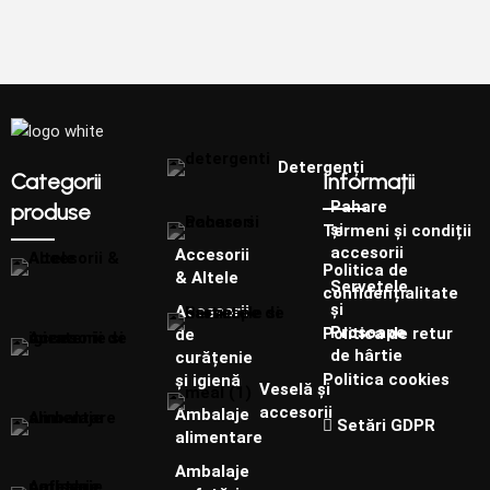
Detergenți
Categorii
Informații
Pahare
produse
și
Termeni și condiții
accesorii
Accesorii
Politica de
& Altele
Șervețele
confidențialitate
și
Accesorii
Prosoape
Politica de retur
de
de hârtie
curățenie
Politica cookies
și igienă
Veselă și
accesorii
Ambalaje
Setări GDPR
alimentare
Ambalaje