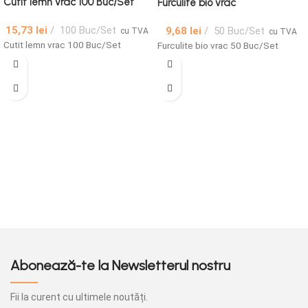
Cutit lemn vrac 100 Buc/Set
Furculite bio vrac
15,73
lei
100 Buc/Set
9,68
lei
50 Buc/Set
cu TVA
cu TVA
Cutit lemn vrac 100 Buc/Set
Furculite bio vrac 50 Buc/Set
Abonează-te la Newsletterul nostru
Fii la curent cu ultimele noutăți.