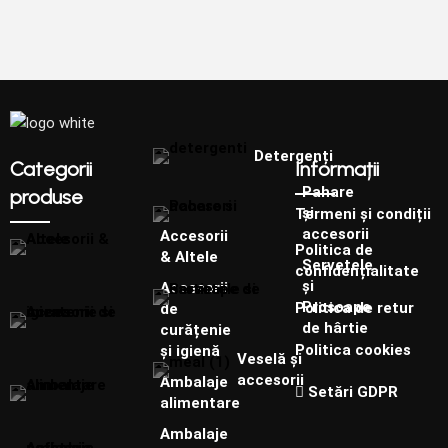
Detergenți
Categorii
Informații
Pahare
produse
și
Termeni și condiții
accesorii
Accesorii
Politica de
& Altele
Șervețele
confidențialitate
și
Accesorii
Prosoape
Politica de retur
de
de hârtie
curățenie
Politica cookies
și igienă
Veselă și
accesorii
Ambalaje
Setări GDPR
alimentare
Ambalaje