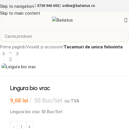
Skip to navigation
0730 946 692
online@batiatus.ro
Skip to main content
Prima pagină
Veselă și accesorii
Tacamuri de unica folosinta
Mărește imaginea
Lingura bio vrac
9,68
lei
50 Buc/Set
cu TVA
Lingura bio vrac 50 Buc/Set