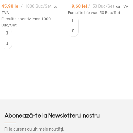
45,98
lei
1000 Buc/Set
9,68
lei
50 Buc/Set
cu
cu TVA
Furculite bio vrac 50 Buc/Set
TVA
Furculita aperitiv lemn 1000
Buc/Set
Abonează-te la Newsletterul nostru
Fii la curent cu ultimele noutăți.