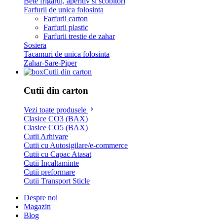
Bete frigarui, aperitiv si scobitori
Farfurii de unica folosinta
Farfurii carton
Farfurii plastic
Farfurii trestie de zahar
Sosiera
Tacamuri de unica folosinta
Zahar-Sare-Piper
Cutii din carton
Cutii din carton
Vezi toate produsele
Clasice CO3 (BAX)
Clasice CO5 (BAX)
Cutii Arhivare
Cutii cu Autosigilare/e-commerce
Cutii cu Capac Atasat
Cutii Incaltaminte
Cutii preformare
Cutii Transport Sticle
Despre noi
Magazin
Blog