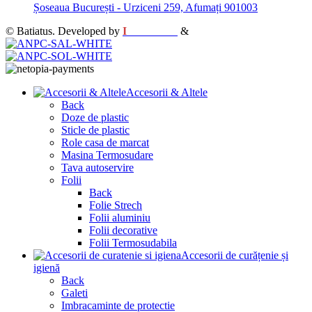
Șoseaua București - Urziceni 259, Afumați 901003
© Batiatus. Developed by
I
MCreative
&
WEBC
Accesorii & Altele
Back
Doze de plastic
Sticle de plastic
Role casa de marcat
Masina Termosudare
Tava autoservire
Folii
Back
Folie Strech
Folii aluminiu
Folii decorative
Folii Termosudabila
Accesorii de curățenie și
igienă
Back
Galeti
Imbracaminte de protectie