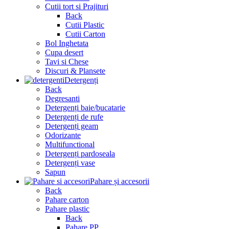
Cutii tort si Prajituri
Back
Cutii Plastic
Cutii Carton
Bol Inghetata
Cupa desert
Tavi si Chese
Discuri & Plansete
Detergenți
Back
Degresanti
Detergenți baie/bucatarie
Detergenți de rufe
Detergenți geam
Odorizante
Multifunctional
Detergenți pardoseala
Detergenți vase
Sapun
Pahare și accesorii
Back
Pahare carton
Pahare plastic
Back
Pahare PP