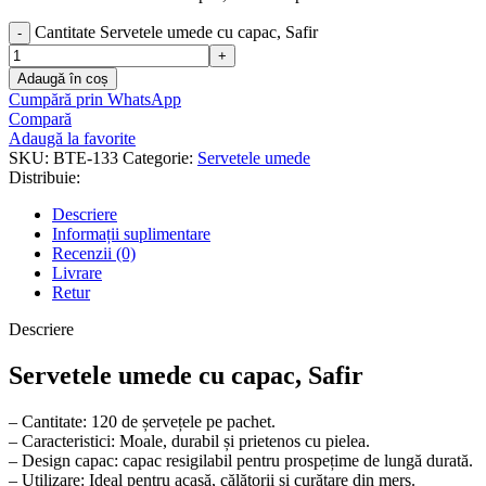
Cantitate Servetele umede cu capac, Safir
Adaugă în coș
Cumpără prin WhatsApp
Compară
Adaugă la favorite
SKU:
BTE-133
Categorie:
Servetele umede
Distribuie:
Descriere
Informații suplimentare
Recenzii (0)
Livrare
Retur
Descriere
Servetele umede cu capac, Safir
– Cantitate: 120 de șervețele pe pachet.
– Caracteristici: Moale, durabil și prietenos cu pielea.
– Design capac: capac resigilabil pentru prospețime de lungă durată.
– Utilizare: Ideal pentru acasă, călătorii și curățare din mers.