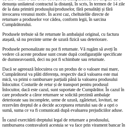
denunța unilateral contractul la distanță, în scris, în termen de 14 zile
de la data primirii produsului/produselor, fără penalități și fără
invocarea vreunui motiv. În acest caz, cheltuielile directe de
returnare a produselor vor cădea, conform legii, în sarcina
Cumpărătorului.
Produsele trebuie să fie returnate în ambalajul original, cu factura
atașată, să nu prezinte urme de uzură fizică sau deteriorare.
Produsele personalizate nu pot fi returnate. Vă rugăm să aveți în
vedere că aceste produse sunt create după configurațiile specificate
de dumneavoastră, deci nu pot fi schimbate sau returnate.
Dacă se agreează înlocuirea cu un produs de o valoare mai mare,
Cumpărătorul va plăti diferența, respectiv dacă valoarea este mai
mică, va primi o rambursare parțială până la valoarea produsului
înlocuitor. Costurile de retur și de transport pentru produsul
înlocuitor, dacă este cazul, sunt suportate de Cumpărător. În cazul în
care produsele a căror returnare se solicită prezintă ambalaje
deteriorate sau incomplete, urme de uzură, zgârieturi, lovituri, ne
rezervăm dreptul de a decide acceptarea returului sau de a opri o
sumă, suma ce va fi comunicată după evaluarea prejudiciilor aduse.
În cazul exercitării dreptului legal de returnare a produsului,
rambursarea contravalorii acestuia se va face prin virament bancar în