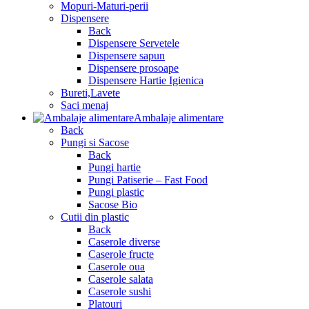
Mopuri-Maturi-perii
Dispensere
Back
Dispensere Servetele
Dispensere sapun
Dispensere prosoape
Dispensere Hartie Igienica
Bureti,Lavete
Saci menaj
Ambalaje alimentare
Back
Pungi si Sacose
Back
Pungi hartie
Pungi Patiserie – Fast Food
Pungi plastic
Sacose Bio
Cutii din plastic
Back
Caserole diverse
Caserole fructe
Caserole oua
Caserole salata
Caserole sushi
Platouri