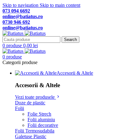
Skip to navigation
Skip to main content
073 094 6692
online@batiatus.ro
0730 946 692
online@batiatus.ro
Search
0
produse
0,00
lei
0
produse
Categorii produse
Accesorii & Altele
Accesorii & Altele
Vezi toate produsele
Doze de plastic
Folii
Folie Strech
Folii aluminiu
Folii decorative
Folii Termosudabila
Galetuse Plastic