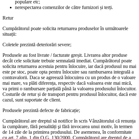
populare etc;
nerespectarea comenzilor de către furnizori și terți.
Retur
Cumpărătorul poate solicita returnarea produselor în următoarele
situații:
Coletele prezintă deteriorări severe;
Produsele au fost livrate / facturate greșit. Livrarea altor produse
decât cele solicitate trebuie semnalată imediat. Cumpărătorul poate
solicita returnarea acestuia pentru înlocuire, iar dacă produsul nu mai
este pe stoc, poate opta pentru înlocuire sau rambursarea integrală a
contravalorii. Daca se agreează înlocuirea cu un produs de o valoare
mai mare, va plăti diferența, respectiv dacă valoarea este mai mică,
va primi o rambursare parțială până la valoarea produsului înlocuitor.
Costurile de retur și de transport pentru produsul înlocuitor, dacă este
cazul, sunt suportate de client.
Produsele prezintă defecte de fabricație;
Cumpărătorul are dreptul să notifice în scris Vânzătorului că renunța
la cumpărare, fără penalități şi fără invocarea unui motiv, în termen
de 14 zile de la primirea produsului. De asemenea, în conformitate
cu art. 7 alin. 1 din O.G. 130/2000, Cumpărătorul are dreptul de a