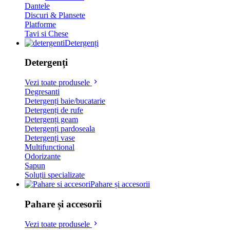
Dantele
Discuri & Plansete
Platforme
Tavi si Chese
Detergenți
Detergenți
Vezi toate produsele
Degresanti
Detergenți baie/bucatarie
Detergenți de rufe
Detergenți geam
Detergenți pardoseala
Detergenți vase
Multifunctional
Odorizante
Sapun
Soluții specializate
Pahare și accesorii
Pahare și accesorii
Vezi toate produsele