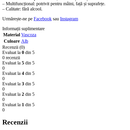
– Multifuncțional: potrivit pentru mâini, față și suprafețe.
– Calitate: fără alcool.
Urmărește-ne pe
Facebook
sau
Instagram
Informații suplimentare
Material
Vascoza
Culoare
Alb
Recenzii (0)
Evaluat la
0
din 5
0 recenzii
Evaluat la
5
din 5
0
Evaluat la
4
din 5
0
Evaluat la
3
din 5
0
Evaluat la
2
din 5
0
Evaluat la
1
din 5
0
Recenzii