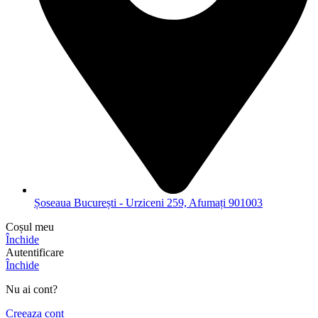
Șoseaua București - Urziceni 259, Afumați 901003
Coșul meu
Închide
Autentificare
Închide
Nu ai cont?
Creeaza cont