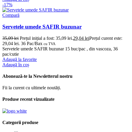
-17%
Compară
Servetele umede SAFIR buzunar
35,09
lei
Prețul inițial a fost: 35,09 lei.
29,04
lei
Prețul curent este:
29,04 lei.
36 Pac/Bax
cu TVA
Servetele umede SAFIR buzunar 15 buc/pac , din vascoza, 36
pac/cutie
Adaugă la favorite
Adaugă în coș
Abonează-te la Newsletterul nostru
Fii la curent cu ultimele noutăți.
Produse recent vizualizate
Categorii produse