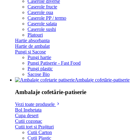
Caserole diverse
Caserole fructe
Caserole oua
Caserole PP / termo
Caserole salata
Caserole sushi
Platouri
Hartie absorbanta
Hartie de ambalat
Pungi si Sacose
Pungi hartie
Pungi Patiserie - Fast Food
Pungi plastic
Sacose Bio
Ambalaje cofetărie-patiserie
Ambalaje cofetărie-patiserie
Vezi toate produsele
Bol Inghetata
Cupa desert
Cutii cozonac
Cutii tort si Prajituri
Cutii Carton
Cutii Plastic