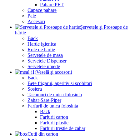
Pahare PET
Capace pahare
Paie
Accesori
Șervețele și Prosoape de
hârtie
Back
Hartie igienica
Role de hartie
Servetele de masa
Servetele Dispenser
Servetele umede
Veselă și accesorii
Back
Bete frigarui, aperitiv si scobitori
Sosiera
Tacamuri de unica folosinta
Zahar-Sare-Piper
Farfurii de unica folosinta
Back
Farfurii carton
Farfurii plastic
Farfurii trestie de zahar
Cutii din carton
Back