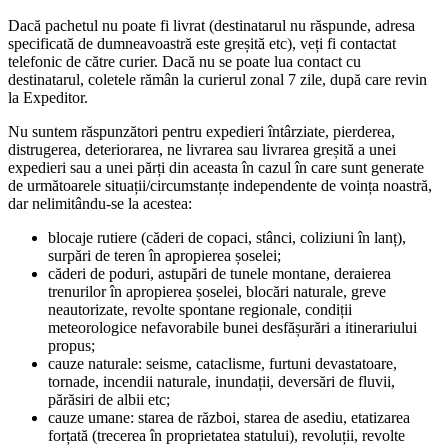
Dacă pachetul nu poate fi livrat (destinatarul nu răspunde, adresa
specificată de dumneavoastră este greșită etc), veți fi contactat
telefonic de către curier. Dacă nu se poate lua contact cu
destinatarul, coletele rămân la curierul zonal 7 zile, după care revin
la Expeditor.
Nu suntem răspunzători pentru expedieri întârziate, pierderea,
distrugerea, deteriorarea, ne livrarea sau livrarea greșită a unei
expedieri sau a unei părți din aceasta în cazul în care sunt generate
de următoarele situații/circumstanțe independente de voința noastră,
dar nelimitându-se la acestea:
blocaje rutiere (căderi de copaci, stânci, coliziuni în lanț),
surpări de teren în apropierea șoselei;
căderi de poduri, astupări de tunele montane, deraierea
trenurilor în apropierea șoselei, blocări naturale, greve
neautorizate, revolte spontane regionale, condiții
meteorologice nefavorabile bunei desfășurări a itinerariului
propus;
cauze naturale: seisme, cataclisme, furtuni devastatoare,
tornade, incendii naturale, inundații, deversări de fluvii,
părăsiri de albii etc;
cauze umane: starea de război, starea de asediu, etatizarea
forțată (trecerea în proprietatea statului), revoluții, revolte