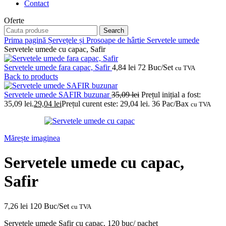
Contact
Oferte
Search
Prima pagină
Șervețele și Prosoape de hârtie
Servetele umede
Servetele umede cu capac, Safir
Servetele umede fara capac, Safir
4,84
lei
72 Buc/Set
cu TVA
Back to products
Servetele umede SAFIR buzunar
35,09
lei
Prețul inițial a fost:
35,09 lei.
29,04
lei
Prețul curent este: 29,04 lei.
36 Pac/Bax
cu TVA
Mărește imaginea
Servetele umede cu capac,
Safir
7,26
lei
120 Buc/Set
cu TVA
Servetele umede Safir cu capac, 120 buc/ pachet