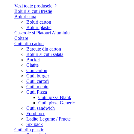
Vezi toate produsele
Boluri si cutii trestie
Boluri supa
Boluri carton
Boluri plastic
Caserole si Platouri Aluminiu
Coltare
Cutii din carton
Barcute din carton
Boluri si cutii salata
Bucket
Clatite
Con carton
Cutii burger
Cutii cartofi
Cutii meniu
Cutii Pizza
Cutii pizza Blank
Cutii pizza Generic
Cutii sandwich
Food box
Ladite Legume / Fructe
Six pack
Cutii din plastic