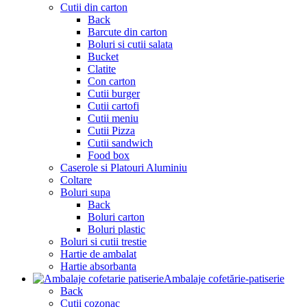
Cutii din carton
Back
Barcute din carton
Boluri si cutii salata
Bucket
Clatite
Con carton
Cutii burger
Cutii cartofi
Cutii meniu
Cutii Pizza
Cutii sandwich
Food box
Caserole si Platouri Aluminiu
Coltare
Boluri supa
Back
Boluri carton
Boluri plastic
Boluri si cutii trestie
Hartie de ambalat
Hartie absorbanta
Ambalaje cofetărie-patiserie
Back
Cutii cozonac