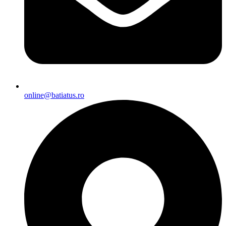
online@batiatus.ro