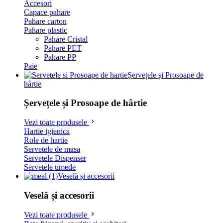
Accesori
Capace pahare
Pahare carton
Pahare plastic
Pahare Cristal
Pahare PET
Pahare PP
Paie
Șervețele și Prosoape de
hârtie
Șervețele și Prosoape de hârtie
Vezi toate produsele
Hartie igienica
Role de hartie
Servetele de masa
Servetele Dispenser
Servetele umede
Veselă și accesorii
Veselă și accesorii
Vezi toate produsele