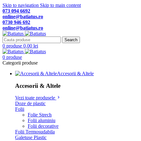
Skip to navigation
Skip to main content
073 094 6692
online@batiatus.ro
0730 946 692
online@batiatus.ro
Search
0
produse
0,00
lei
0
produse
Categorii produse
Accesorii & Altele
Accesorii & Altele
Vezi toate produsele
Doze de plastic
Folii
Folie Strech
Folii aluminiu
Folii decorative
Folii Termosudabila
Galetuse Plastic