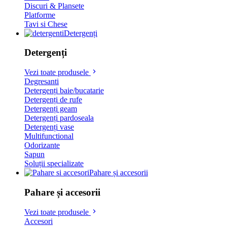
Discuri & Plansete
Platforme
Tavi si Chese
Detergenți
Detergenți
Vezi toate produsele
Degresanti
Detergenți baie/bucatarie
Detergenți de rufe
Detergenți geam
Detergenți pardoseala
Detergenți vase
Multifunctional
Odorizante
Sapun
Soluții specializate
Pahare și accesorii
Pahare și accesorii
Vezi toate produsele
Accesori