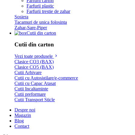
Farfurii carton
Farfurii plastic
Farfurii trestie de zahar
Sosiera
Tacamuri de unica folosinta
Zahar-Sare-Piper
Cutii din carton
Cutii din carton
Vezi toate produsele
Clasice CO3 (BAX)
Clasice CO5 (BAX)
Cutii Arhivare
Cutii cu Autosigilare/e-commerce
Cutii cu Capac Atasat
Cutii Incaltaminte
Cutii preformare
Cutii Transport Sticle
Despre noi
Magazin
Blog
Contact