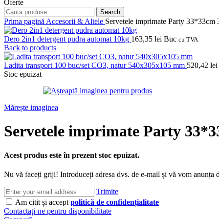
Oferte
Search
Prima pagină
Accesorii & Altele
Servetele imprimate Party 33*33cm 3
Dero 2in1 detergent pudra automat 10kg
163,35
lei
Buc
cu TVA
Back to products
Ladita transport 100 buc/set CO3, natur 540x305x105 mm
520,42
lei
Stoc epuizat
Mărește imaginea
Servetele imprimate Party 33*33
Acest produs este în prezent stoc epuizat.
Nu vă faceți griji! Introduceți adresa dvs. de e-mail și vă vom anunța d
Trimite
Am citit și accept
politică de confidențialitate
Contactați-ne pentru disponibilitate