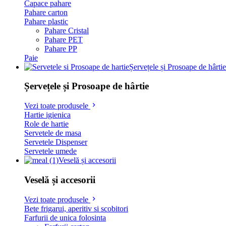
Capace pahare
Pahare carton
Pahare plastic
Pahare Cristal
Pahare PET
Pahare PP
Paie
Șervețele și Prosoape de hârtie
Șervețele și Prosoape de hârtie
Vezi toate produsele
Hartie igienica
Role de hartie
Servetele de masa
Servetele Dispenser
Servetele umede
Veselă și accesorii
Veselă și accesorii
Vezi toate produsele
Bete frigarui, aperitiv si scobitori
Farfurii de unica folosinta