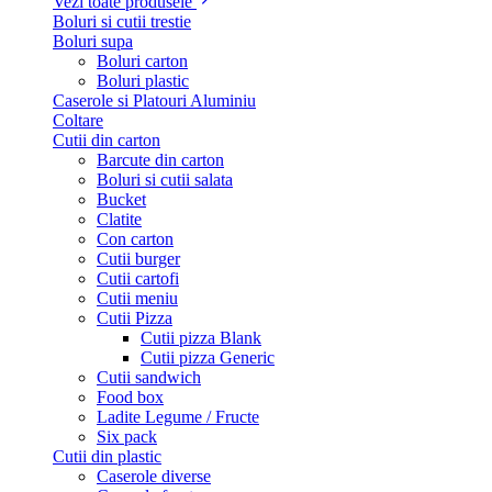
Vezi toate produsele
Boluri si cutii trestie
Boluri supa
Boluri carton
Boluri plastic
Caserole si Platouri Aluminiu
Coltare
Cutii din carton
Barcute din carton
Boluri si cutii salata
Bucket
Clatite
Con carton
Cutii burger
Cutii cartofi
Cutii meniu
Cutii Pizza
Cutii pizza Blank
Cutii pizza Generic
Cutii sandwich
Food box
Ladite Legume / Fructe
Six pack
Cutii din plastic
Caserole diverse