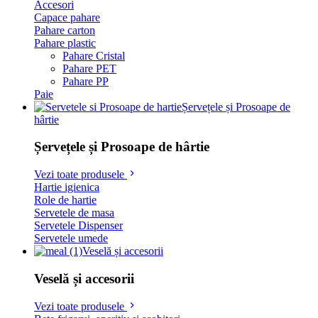
Accesori
Capace pahare
Pahare carton
Pahare plastic
Pahare Cristal
Pahare PET
Pahare PP
Paie
Șervețele și Prosoape de
hârtie
Șervețele și Prosoape de hârtie
Vezi toate produsele
Hartie igienica
Role de hartie
Servetele de masa
Servetele Dispenser
Servetele umede
Veselă și accesorii
Veselă și accesorii
Vezi toate produsele