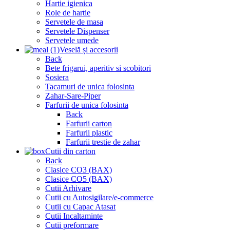
Hartie igienica
Role de hartie
Servetele de masa
Servetele Dispenser
Servetele umede
Veselă și accesorii
Back
Bete frigarui, aperitiv si scobitori
Sosiera
Tacamuri de unica folosinta
Zahar-Sare-Piper
Farfurii de unica folosinta
Back
Farfurii carton
Farfurii plastic
Farfurii trestie de zahar
Cutii din carton
Back
Clasice CO3 (BAX)
Clasice CO5 (BAX)
Cutii Arhivare
Cutii cu Autosigilare/e-commerce
Cutii cu Capac Atasat
Cutii Incaltaminte
Cutii preformare