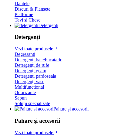
Dantele
Discuri & Plansete
Platforme
Tavi si Chese
Detergenți
Detergenți
Vezi toate produsele
Degresanti
Detergenți baie/bucatarie
Detergenți de rufe
Detergenți geam
Detergenți pardoseala
Detergenți vase
Multifunctional
Odorizante
Sapun
Soluții specializate
Pahare și accesorii
Pahare și accesorii
Vezi toate produsele