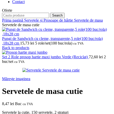
Contact
Oferte
Search
Prima pagină
Șervețele și Prosoape de hârtie
Servetele de masa
Servetele de masa cutie
Pungi de Sandwich cu cleme, transparente,5 role(100 buc/rola)
,18x28 cm
15,73
lei
5 role/set(100 buc/rola)
cu TVA
Back to products
Set 2 Role prosop hartie maxi jumbo Verde (Reciclat)
72,60
lei
2
buc/set
cu TVA
Mărește imaginea
Servetele de masa cutie
8,47
lei
Buc
cu TVA
Servetele la cutie, 150 servetele, 2 straturi