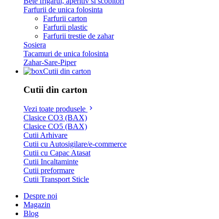
Bete frigarui, aperitiv si scobitori
Farfurii de unica folosinta
Farfurii carton
Farfurii plastic
Farfurii trestie de zahar
Sosiera
Tacamuri de unica folosinta
Zahar-Sare-Piper
Cutii din carton
Cutii din carton
Vezi toate produsele
Clasice CO3 (BAX)
Clasice CO5 (BAX)
Cutii Arhivare
Cutii cu Autosigilare/e-commerce
Cutii cu Capac Atasat
Cutii Incaltaminte
Cutii preformare
Cutii Transport Sticle
Despre noi
Magazin
Blog