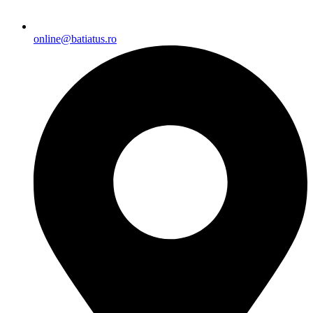
online@batiatus.ro