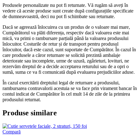
Produsele personalizate nu pot fi returnate. Vă rugăm să aveți în
vedere că aceste produse sunt create după configurațiile specificate
de dumneavoastră, deci nu pot fi schimbate sau returnate.
Dacă se agreează înlocuirea cu un produs de o valoare mai mare,
Cumpărătorul va plăti diferența, respectiv dacă valoarea este mai
mică, va primi o rambursare parțială până la valoarea produsului
înlocuitor. Costurile de retur și de transport pentru produsul
înlocuitor, dacă este cazul, sunt suportate de Cumpărător. În cazul în
care produsele a căror returnare se solicită prezintă ambalaje
deteriorate sau incomplete, urme de uzură, zgârieturi, lovituri, ne
rezervăm dreptul de a decide acceptarea returului sau de a opri o
sumă, suma ce va fi comunicată după evaluarea prejudiciilor aduse.
În cazul exercitării dreptului legal de returnare a produsului,
rambursarea contravalorii acestuia se va face prin virament bancar în
contul indicat de Cumpărător în cel mult 14 de zile de la primirea
produsului returnat.
Produse similare
Compară