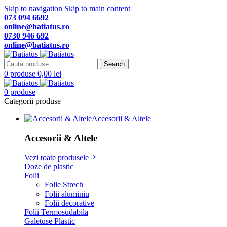
Skip to navigation
Skip to main content
073 094 6692
online@batiatus.ro
0730 946 692
online@batiatus.ro
Search
0
produse
0,00
lei
0
produse
Categorii produse
Accesorii & Altele
Accesorii & Altele
Vezi toate produsele
Doze de plastic
Folii
Folie Strech
Folii aluminiu
Folii decorative
Folii Termosudabila
Galetuse Plastic