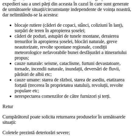
expedieri sau a unei părți din aceasta în cazul în care sunt generate
de următoarele situații/circumstanțe independente de voința noastră,
dar nelimitându-se la acestea:
blocaje rutiere (căderi de copaci, stânci, coliziuni în lanț),
surpări de teren în apropierea șoselei;
căderi de poduri, astupări de tunele montane, deraierea
trenurilor în apropierea șoselei, blocări naturale, greve
neautorizate, revolte spontane regionale, condiții
meteorologice nefavorabile bunei desfășurări a itinerariului
propus;
cauze naturale: seisme, cataclisme, furtuni devastatoare,
tornade, incendii naturale, inundații, deversări de fluvii,
părăsiri de albii etc;
cauze umane: starea de război, starea de asediu, etatizarea
forțată (trecerea în proprietatea statului), revoluții, revolte
populare etc;
nerespectarea comenzilor de către furnizori și terți.
Retur
Cumpărătorul poate solicita returnarea produselor în următoarele
situații:
Coletele prezintă deteriorări severe;