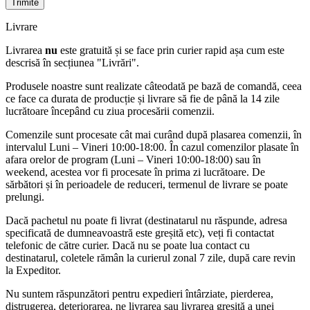
Livrare
Livrarea
nu
este gratuită și se face prin curier rapid așa cum este
descrisă în secțiunea "Livrări".
Produsele noastre sunt realizate câteodată pe bază de comandă, ceea
ce face ca durata de producție și livrare să fie de până la 14 zile
lucrătoare începând cu ziua procesării comenzii.
Comenzile sunt procesate cât mai curând după plasarea comenzii, în
intervalul Luni – Vineri 10:00-18:00. În cazul comenzilor plasate în
afara orelor de program (Luni – Vineri 10:00-18:00) sau în
weekend, acestea vor fi procesate în prima zi lucrătoare. De
sărbători și în perioadele de reduceri, termenul de livrare se poate
prelungi.
Dacă pachetul nu poate fi livrat (destinatarul nu răspunde, adresa
specificată de dumneavoastră este greșită etc), veți fi contactat
telefonic de către curier. Dacă nu se poate lua contact cu
destinatarul, coletele rămân la curierul zonal 7 zile, după care revin
la Expeditor.
Nu suntem răspunzători pentru expedieri întârziate, pierderea,
distrugerea, deteriorarea, ne livrarea sau livrarea greșită a unei