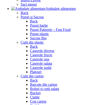
Bureti,Lavete
Saci menaj
Ambalaje alimentare
Back
Pungi si Sacose
Back
Pungi hartie
Pungi Patiserie – Fast Food
Pungi plastic
Sacose Bio
Cutii din plastic
Back
Caserole diverse
Caserole fructe
Caserole oua
Caserole salata
Caserole sushi
Platouri
Cutii din carton
Back
Barcute din carton
Boluri si cutii salata
Bucket
Clatite
Con carton