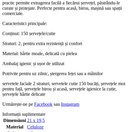
practic permite extragerea facilă a fiecărui șervețel, păstrându-le
curate și protejate. Perfecte pentru acasă, birou, mașină sau spații
comerciale.
Caracteristici principale:
Conținut: 150 șervețele/cutie
Straturi: 2, pentru extra rezistență și confort
Material: hârtie moale, delicată cu pielea
Ambalaj igienic și ușor de utilizat
Potrivite pentru uz zilnic, ștergerea feței sau a mâinilor
servetele faciale 2 straturi, servetele cutie 150 bucăți, șervețele moi
pentru față, șervețele birou și acasă, servețele igienice la cutie,
șervețele hârtie delicate
Urmărește-ne pe
Facebook
sau
Instagram
Informații suplimentare
Dimensiuni
21 x 19,5
Material
Celuloze