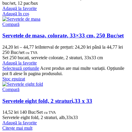
buc/set, 12 pac/bax
Adaugă la favorite
Adaugă în coș
Compară
Servetele de masa, colorate, 33×33 cm, 250 Buc/set
24,20
lei
–
44,77
lei
Interval de prețuri: 24,20 lei până la 44,77 lei
250 Buc/set
cu TVA
Set 250 bucati, servetele colorate, 2 straturi, 33x33 cm
Adaugă la favorite
Selectează opțiunile
Acest produs are mai multe variații. Opțiunile
pot fi alese în pagina produsului.
Stoc epuizat
Compară
Servetele eight fold, 2 straturi,33 x 33
14,52
lei
140 Buc/Set
cu TVA
Servetele eight fold, 2 straturi, alb,33x33
Adaugă la favorite
Citește mai mult