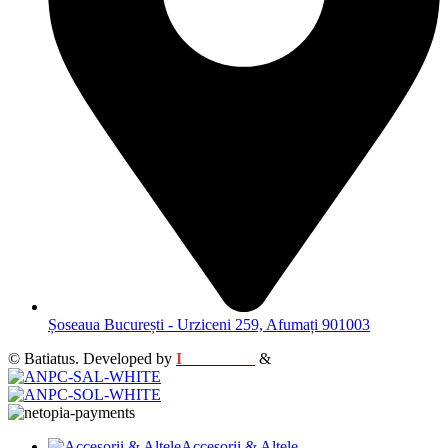
Șoseaua București - Urziceni 259, Afumați 901003
© Batiatus. Developed by
I
MCreative
&
WEBC
Accesorii & Altele