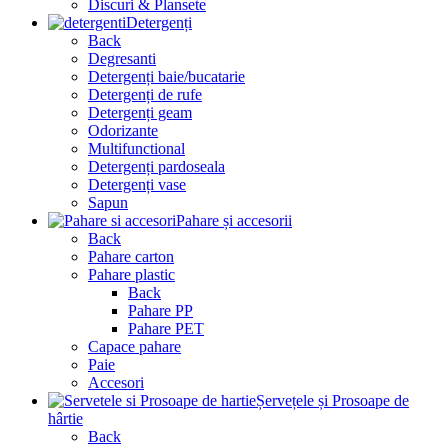
Discuri & Plansete
Detergenți
Back
Degresanti
Detergenți baie/bucatarie
Detergenți de rufe
Detergenți geam
Odorizante
Multifunctional
Detergenți pardoseala
Detergenți vase
Sapun
Pahare și accesorii
Back
Pahare carton
Pahare plastic
Back
Pahare PP
Pahare PET
Capace pahare
Paie
Accesori
Șervețele și Prosoape de
hârtie
Back