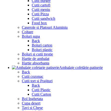
Cutii burger
Cutii cartofi
Cutii meniu
Cutii Pizza
Cutii sandwich
Food box
Caserole si Platouri Aluminiu
Coltare
Boluri supa
Back
Boluri carton
Boluri plastic
Boluri si cutii trestie
Hartie de ambalat
Hartie absorbanta
Ambalaje cofetărie-patiserie
Back
Cutii cozonac
Cutii tort si Prajituri
Back
Cutii Plastic
Cutii Carton
Bol Inghetata
Cupa desert
Tavi si Chese