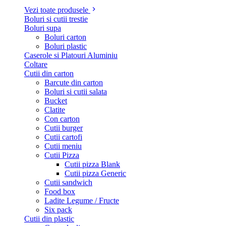
Vezi toate produsele
Boluri si cutii trestie
Boluri supa
Boluri carton
Boluri plastic
Caserole si Platouri Aluminiu
Coltare
Cutii din carton
Barcute din carton
Boluri si cutii salata
Bucket
Clatite
Con carton
Cutii burger
Cutii cartofi
Cutii meniu
Cutii Pizza
Cutii pizza Blank
Cutii pizza Generic
Cutii sandwich
Food box
Ladite Legume / Fructe
Six pack
Cutii din plastic