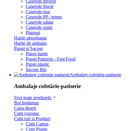
Caserole diverse
Caserole fructe
Caserole oua
Caserole PP / termo
Caserole salata
Caserole sushi
Platouri
Hartie absorbanta
Hartie de ambalat
Pungi si Sacose
Pungi hartie
Pungi Patiserie - Fast Food
Pungi plastic
Sacose Bio
Ambalaje cofetărie-patiserie
Ambalaje cofetărie-patiserie
Vezi toate produsele
Bol Inghetata
Cupa desert
Cutii cozonac
Cutii tort si Prajituri
Cutii Carton
Cutii Plastic