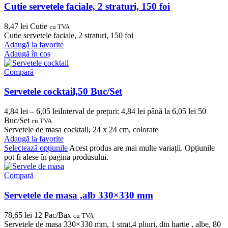
Cutie servetele faciale, 2 straturi, 150 foi
8,47
lei
Cutie
cu TVA
Cutie servetele faciale, 2 straturi, 150 foi
Adaugă la favorite
Adaugă în coș
Compară
Servetele cocktail,50 Buc/Set
4,84
lei
–
6,05
lei
Interval de prețuri: 4,84 lei până la 6,05 lei
50
Buc/Set
cu TVA
Servetele de masa cocktail, 24 x 24 cm, colorate
Adaugă la favorite
Selectează opțiunile
Acest produs are mai multe variații. Opțiunile
pot fi alese în pagina produsului.
Compară
Servetele de masa ,alb 330×330 mm
78,65
lei
12 Pac/Bax
cu TVA
Servetele de masa 330×330 mm, 1 strat,4 pliuri, din hartie , albe, 80