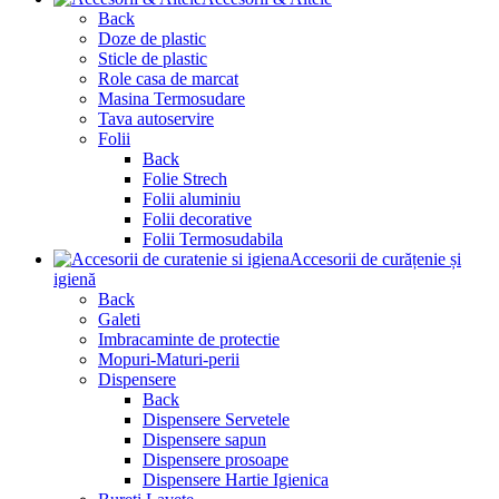
Back
Doze de plastic
Sticle de plastic
Role casa de marcat
Masina Termosudare
Tava autoservire
Folii
Back
Folie Strech
Folii aluminiu
Folii decorative
Folii Termosudabila
Accesorii de curățenie și
igienă
Back
Galeti
Imbracaminte de protectie
Mopuri-Maturi-perii
Dispensere
Back
Dispensere Servetele
Dispensere sapun
Dispensere prosoape
Dispensere Hartie Igienica