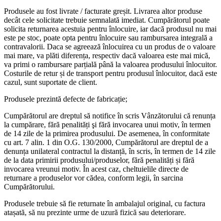
Produsele au fost livrate / facturate greșit. Livrarea altor produse
decât cele solicitate trebuie semnalată imediat. Cumpărătorul poate
solicita returnarea acestuia pentru înlocuire, iar dacă produsul nu mai
este pe stoc, poate opta pentru înlocuire sau rambursarea integrală a
contravalorii. Daca se agreează înlocuirea cu un produs de o valoare
mai mare, va plăti diferența, respectiv dacă valoarea este mai mică,
va primi o rambursare parțială până la valoarea produsului înlocuitor.
Costurile de retur și de transport pentru produsul înlocuitor, dacă este
cazul, sunt suportate de client.
Produsele prezintă defecte de fabricație;
Cumpărătorul are dreptul să notifice în scris Vânzătorului că renunța
la cumpărare, fără penalități şi fără invocarea unui motiv, în termen
de 14 zile de la primirea produsului. De asemenea, în conformitate
cu art. 7 alin. 1 din O.G. 130/2000, Cumpărătorul are dreptul de a
denunța unilateral contractul la distanță, în scris, în termen de 14 zile
de la data primirii produsului/produselor, fără penalități și fără
invocarea vreunui motiv. În acest caz, cheltuielile directe de
returnare a produselor vor cădea, conform legii, în sarcina
Cumpărătorului.
Produsele trebuie să fie returnate în ambalajul original, cu factura
atașată, să nu prezinte urme de uzură fizică sau deteriorare.