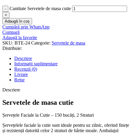
Cantitate Servetele de masa cutie
Adaugă în coș
Cumpără prin WhatsApp
Compară
Adaugă la favorite
SKU:
BTE-24
Categorie:
Servetele de masa
Distribuie:
Descriere
Informații suplimentare
Recenzii (0)
Livrare
Retur
Descriere
Servetele de masa cutie
Șervețele Faciale la Cutie – 150 bucăți, 2 Straturi
Șervețelele faciale la cutie sunt ideale pentru uz zilnic, oferind finețe
și rezistență datorită celor 2 straturi de hârtie moale. Ambalajul