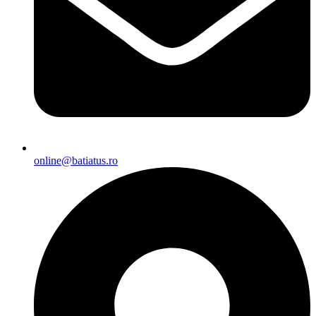
online@batiatus.ro