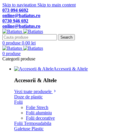
Skip to navigation
Skip to main content
073 094 6692
online@batiatus.ro
0730 946 692
online@batiatus.ro
Search
0
produse
0,00
lei
0
produse
Categorii produse
Accesorii & Altele
Accesorii & Altele
Vezi toate produsele
Doze de plastic
Folii
Folie Strech
Folii aluminiu
Folii decorative
Folii Termosudabila
Galetuse Plastic