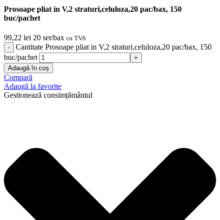
Prosoape pliat in V,2 straturi,celuloza,20 pac/bax, 150
buc/pachet
99,22
lei
20 set/bax
cu TVA
Cantitate Prosoape pliat in V,2 straturi,celuloza,20 pac/bax, 150
buc/pachet
Adaugă în coș
Compară
Adaugă la favorite
Gestionează consimțământul