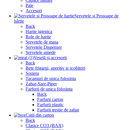
Capace pahare
Paie
Accesori
Șervețele și Prosoape de
hârtie
Back
Hartie igienica
Role de hartie
Servetele de masa
Servetele Dispenser
Servetele umede
Veselă și accesorii
Back
Bete frigarui, aperitiv si scobitori
Sosiera
Tacamuri de unica folosinta
Zahar-Sare-Piper
Farfurii de unica folosinta
Back
Farfurii carton
Farfurii plastic
Farfurii trestie de zahar
Cutii din carton
Back
Clasice CO3 (BAX)