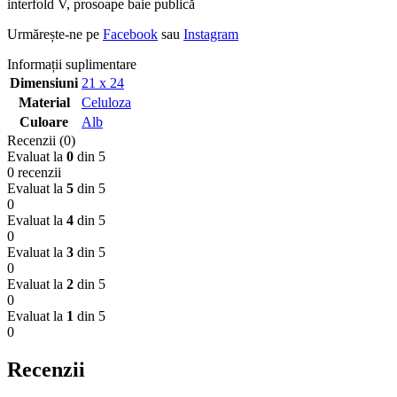
interfold V, prosoape baie publică
Urmărește-ne pe
Facebook
sau
Instagram
Informații suplimentare
Dimensiuni
21 x 24
Material
Celuloza
Culoare
Alb
Recenzii (0)
Evaluat la
0
din 5
0 recenzii
Evaluat la
5
din 5
0
Evaluat la
4
din 5
0
Evaluat la
3
din 5
0
Evaluat la
2
din 5
0
Evaluat la
1
din 5
0
Recenzii