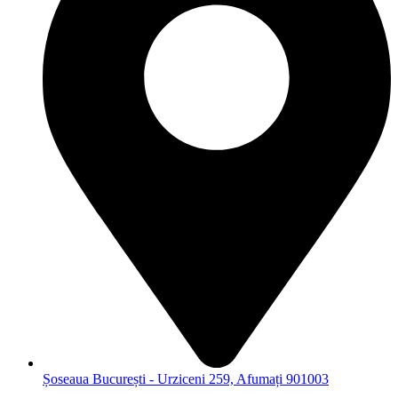
Șoseaua București - Urziceni 259, Afumați 901003