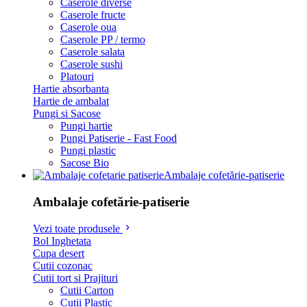
Caserole diverse
Caserole fructe
Caserole oua
Caserole PP / termo
Caserole salata
Caserole sushi
Platouri
Hartie absorbanta
Hartie de ambalat
Pungi si Sacose
Pungi hartie
Pungi Patiserie - Fast Food
Pungi plastic
Sacose Bio
Ambalaje cofetărie-patiserie
Ambalaje cofetărie-patiserie
Vezi toate produsele
Bol Inghetata
Cupa desert
Cutii cozonac
Cutii tort si Prajituri
Cutii Carton
Cutii Plastic