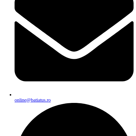
online@batiatus.ro