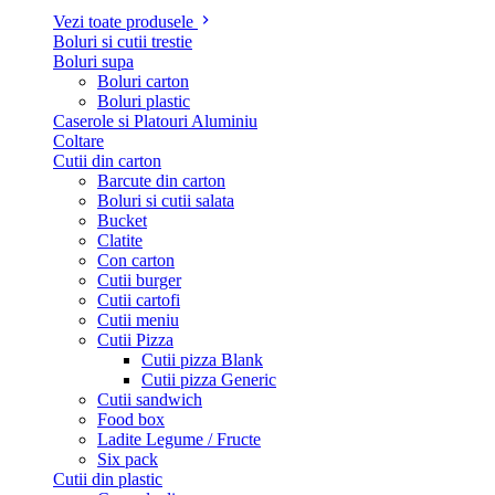
Vezi toate produsele
Boluri si cutii trestie
Boluri supa
Boluri carton
Boluri plastic
Caserole si Platouri Aluminiu
Coltare
Cutii din carton
Barcute din carton
Boluri si cutii salata
Bucket
Clatite
Con carton
Cutii burger
Cutii cartofi
Cutii meniu
Cutii Pizza
Cutii pizza Blank
Cutii pizza Generic
Cutii sandwich
Food box
Ladite Legume / Fructe
Six pack
Cutii din plastic