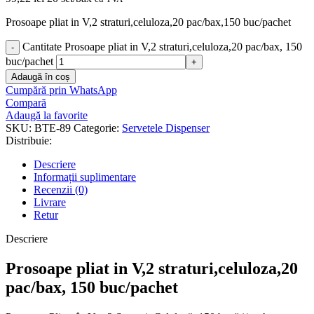
Prosoape pliat in V,2 straturi,celuloza,20 pac/bax,150 buc/pachet
Cantitate Prosoape pliat in V,2 straturi,celuloza,20 pac/bax, 150
buc/pachet
Adaugă în coș
Cumpără prin WhatsApp
Compară
Adaugă la favorite
SKU:
BTE-89
Categorie:
Servetele Dispenser
Distribuie:
Descriere
Informații suplimentare
Recenzii (0)
Livrare
Retur
Descriere
Prosoape pliat in V,2 straturi,celuloza,20
pac/bax, 150 buc/pachet