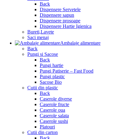
Back
Dispensere Servetele
Dispensere sapun
Dispensere prosoape
Dispensere Hartie Igienica
Bureti,Lavete
Saci menaj
Ambalaje alimentare
Back
Pungi si Sacose
Back
Pungi hartie
Pungi Patiserie – Fast Food
Pungi plastic
Sacose Bio
Cutii din plastic
Back
Caserole diverse
Caserole fructe
Caserole oua
Caserole salata
Caserole sushi
Platouri
Cutii din carton
Back