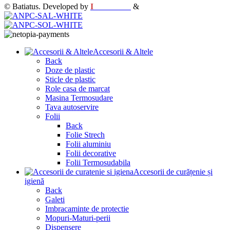
© Batiatus. Developed by
I
MCreative
&
WEBC
Accesorii & Altele
Back
Doze de plastic
Sticle de plastic
Role casa de marcat
Masina Termosudare
Tava autoservire
Folii
Back
Folie Strech
Folii aluminiu
Folii decorative
Folii Termosudabila
Accesorii de curățenie și
igienă
Back
Galeti
Imbracaminte de protectie
Mopuri-Maturi-perii
Dispensere