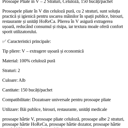
Prosoape Pliate în V – 2 Straturi, Celuloză, 150 bucăți/pachet
Prosoapele pliate în V din celuloză pură, cu 2 straturi, sunt soluția
practică și igienică pentru uscarea mâinilor în spații publice, birouri,
restaurante și unități HoReCa. Plierea în V asigură extragerea
ușoară, reducând consumul și risipa, iar textura moale oferă confort
sporit utilizatorului.
✅ Caracteristici principale:
Tip pliere: V – extragere ușoară și economică
Material: 100% celuloză pură
Straturi: 2
Culoare: Alb
Cantitate: 150 bucăți/pachet
Compatibilitate: Dozatoare universale pentru prosoape pliate
Utilizare: Băi publice, birouri, restaurante, unități medicale
prosoape hârtie V, prosoape pliate celuloză, prosoape albe 2 straturi,
prosoape hârtie HoReCa, prosoape hârtie dozator, prosoape hârtie