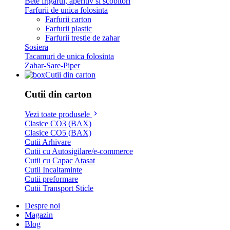
Bete frigarui, aperitiv si scobitori
Farfurii de unica folosinta
Farfurii carton
Farfurii plastic
Farfurii trestie de zahar
Sosiera
Tacamuri de unica folosinta
Zahar-Sare-Piper
Cutii din carton
Cutii din carton
Vezi toate produsele
Clasice CO3 (BAX)
Clasice CO5 (BAX)
Cutii Arhivare
Cutii cu Autosigilare/e-commerce
Cutii cu Capac Atasat
Cutii Incaltaminte
Cutii preformare
Cutii Transport Sticle
Despre noi
Magazin
Blog