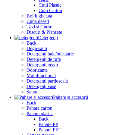
Cutii Plastic
Cutii Carton
Bol Inghetata
Cupa desert
Tavi si Chese
Discuri & Plansete
Detergenți
Back
Degresanti
Detergenți baie/bucatarie
Detergenți de rufe
Detergenți geam
Odorizante
Multifunctional
Detergenți pardoseala
Detergenți vase
Sapun
Pahare și accesorii
Back
Pahare carton
Pahare plastic
Back
Pahare PP
Pahare PET