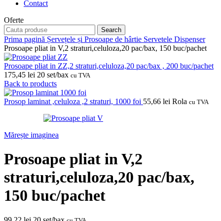
Contact
Oferte
Search
Prima pagină
Șervețele și Prosoape de hârtie
Servetele Dispenser
Prosoape pliat in V,2 straturi,celuloza,20 pac/bax, 150 buc/pachet
Prosoape pliat in ZZ,2 straturi,celuloza,20 pac/bax , 200 buc/pachet
175,45
lei
20 set/bax
cu TVA
Back to products
Prosop laminat ,celuloza ,2 straturi, 1000 foi
55,66
lei
Rola
cu TVA
Mărește imaginea
Prosoape pliat in V,2
straturi,celuloza,20 pac/bax,
150 buc/pachet
99,22
lei
20 set/bax
cu TVA