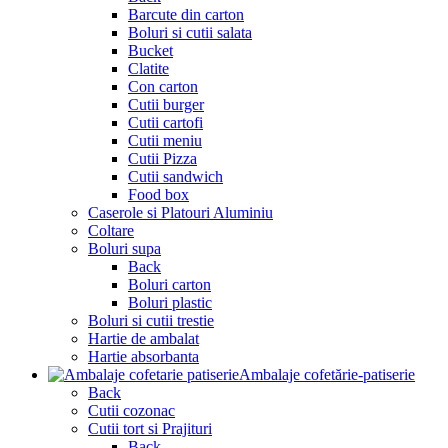
Barcute din carton
Boluri si cutii salata
Bucket
Clatite
Con carton
Cutii burger
Cutii cartofi
Cutii meniu
Cutii Pizza
Cutii sandwich
Food box
Caserole si Platouri Aluminiu
Coltare
Boluri supa
Back
Boluri carton
Boluri plastic
Boluri si cutii trestie
Hartie de ambalat
Hartie absorbanta
Ambalaje cofetărie-patiserie
Back
Cutii cozonac
Cutii tort si Prajituri
Back