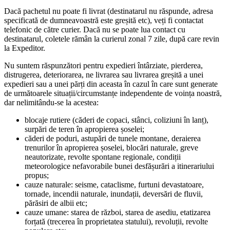
Dacă pachetul nu poate fi livrat (destinatarul nu răspunde, adresa
specificată de dumneavoastră este greșită etc), veți fi contactat
telefonic de către curier. Dacă nu se poate lua contact cu
destinatarul, coletele rămân la curierul zonal 7 zile, după care revin
la Expeditor.
Nu suntem răspunzători pentru expedieri întârziate, pierderea,
distrugerea, deteriorarea, ne livrarea sau livrarea greșită a unei
expedieri sau a unei părți din aceasta în cazul în care sunt generate
de următoarele situații/circumstanțe independente de voința noastră,
dar nelimitându-se la acestea:
blocaje rutiere (căderi de copaci, stânci, coliziuni în lanț),
surpări de teren în apropierea șoselei;
căderi de poduri, astupări de tunele montane, deraierea
trenurilor în apropierea șoselei, blocări naturale, greve
neautorizate, revolte spontane regionale, condiții
meteorologice nefavorabile bunei desfășurări a itinerariului
propus;
cauze naturale: seisme, cataclisme, furtuni devastatoare,
tornade, incendii naturale, inundații, deversări de fluvii,
părăsiri de albii etc;
cauze umane: starea de război, starea de asediu, etatizarea
forțată (trecerea în proprietatea statului), revoluții, revolte