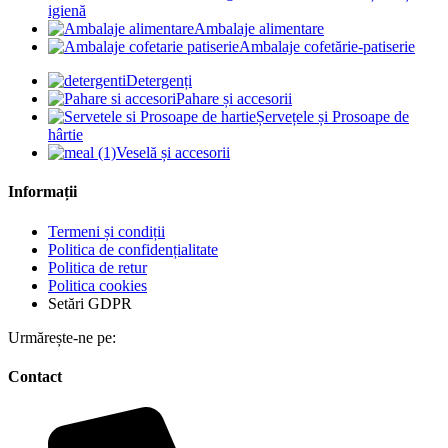
igienă
Ambalaje alimentare
Ambalaje cofetărie-patiserie
Detergenți
Pahare și accesorii
Șervețele și Prosoape de
hârtie
Veselă și accesorii
Informații
Termeni și condiții
Politica de confidențialitate
Politica de retur
Politica cookies
Setări GDPR
Urmărește-ne pe:
Contact