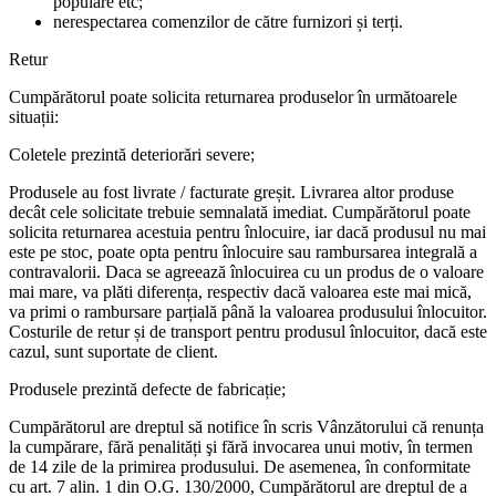
populare etc;
nerespectarea comenzilor de către furnizori și terți.
Retur
Cumpărătorul poate solicita returnarea produselor în următoarele
situații:
Coletele prezintă deteriorări severe;
Produsele au fost livrate / facturate greșit. Livrarea altor produse
decât cele solicitate trebuie semnalată imediat. Cumpărătorul poate
solicita returnarea acestuia pentru înlocuire, iar dacă produsul nu mai
este pe stoc, poate opta pentru înlocuire sau rambursarea integrală a
contravalorii. Daca se agreează înlocuirea cu un produs de o valoare
mai mare, va plăti diferența, respectiv dacă valoarea este mai mică,
va primi o rambursare parțială până la valoarea produsului înlocuitor.
Costurile de retur și de transport pentru produsul înlocuitor, dacă este
cazul, sunt suportate de client.
Produsele prezintă defecte de fabricație;
Cumpărătorul are dreptul să notifice în scris Vânzătorului că renunța
la cumpărare, fără penalități şi fără invocarea unui motiv, în termen
de 14 zile de la primirea produsului. De asemenea, în conformitate
cu art. 7 alin. 1 din O.G. 130/2000, Cumpărătorul are dreptul de a