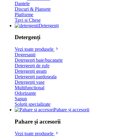
Dantele
Discuri & Plansete
Platforme
Tavi si Chese
Detergenți
Detergenți
Vezi toate produsele
Degresanti
Detergenți baie/bucatarie
Detergenți de rufe
Detergenți geam
Detergenți pardoseala
Detergenți vase
Multifunctional
Odorizante
Sapun
Soluții specializate
Pahare și accesorii
Pahare și accesorii
Vezi toate produsele