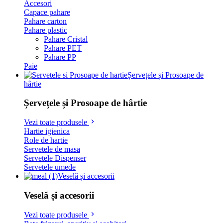
Accesori
Capace pahare
Pahare carton
Pahare plastic
Pahare Cristal
Pahare PET
Pahare PP
Paie
Șervețele și Prosoape de
hârtie
Șervețele și Prosoape de hârtie
Vezi toate produsele
Hartie igienica
Role de hartie
Servetele de masa
Servetele Dispenser
Servetele umede
Veselă și accesorii
Veselă și accesorii
Vezi toate produsele