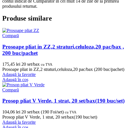
contul indicat de Cumpărător în cel mult 14 de zile de la primirea
produsului returnat.
Produse similare
Compară
Prosoape pliat in ZZ,2 straturi,celuloza,20 pac/bax ,
200 buc/pachet
175,45
lei
20 set/bax
cu TVA
Prosoape pliat in ZZ,2 straturi,celuloza,20 pac/bax (200 buc/pachet)
Adaugă la favorite
Adaugă în coș
Compară
Prosop pliat V Verde, 1 strat, 20 set/bax(190 buc/set)
104,06
lei
20 set/bax (190 Foi/set)
cu TVA
Prosop pliat V Verde, 1 strat, 20 set/bax(190 buc/set)
Adaugă la favorite
Adaugă în coș