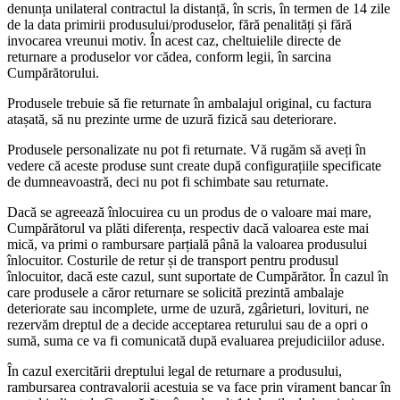
denunța unilateral contractul la distanță, în scris, în termen de 14 zile
de la data primirii produsului/produselor, fără penalități și fără
invocarea vreunui motiv. În acest caz, cheltuielile directe de
returnare a produselor vor cădea, conform legii, în sarcina
Cumpărătorului.
Produsele trebuie să fie returnate în ambalajul original, cu factura
atașată, să nu prezinte urme de uzură fizică sau deteriorare.
Produsele personalizate nu pot fi returnate. Vă rugăm să aveți în
vedere că aceste produse sunt create după configurațiile specificate
de dumneavoastră, deci nu pot fi schimbate sau returnate.
Dacă se agreează înlocuirea cu un produs de o valoare mai mare,
Cumpărătorul va plăti diferența, respectiv dacă valoarea este mai
mică, va primi o rambursare parțială până la valoarea produsului
înlocuitor. Costurile de retur și de transport pentru produsul
înlocuitor, dacă este cazul, sunt suportate de Cumpărător. În cazul în
care produsele a căror returnare se solicită prezintă ambalaje
deteriorate sau incomplete, urme de uzură, zgârieturi, lovituri, ne
rezervăm dreptul de a decide acceptarea returului sau de a opri o
sumă, suma ce va fi comunicată după evaluarea prejudiciilor aduse.
În cazul exercitării dreptului legal de returnare a produsului,
rambursarea contravalorii acestuia se va face prin virament bancar în