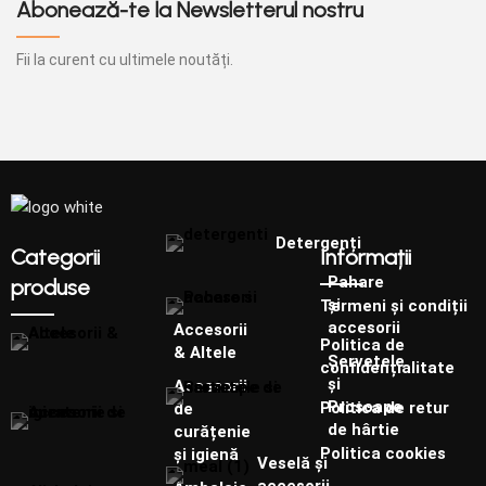
Abonează-te la Newsletterul nostru
Fii la curent cu ultimele noutăți.
Detergenți
Categorii
Informații
Pahare
produse
și
Termeni și condiții
accesorii
Accesorii
Politica de
& Altele
Șervețele
confidențialitate
și
Accesorii
Prosoape
Politica de retur
de
de hârtie
curățenie
Politica cookies
și igienă
Veselă și