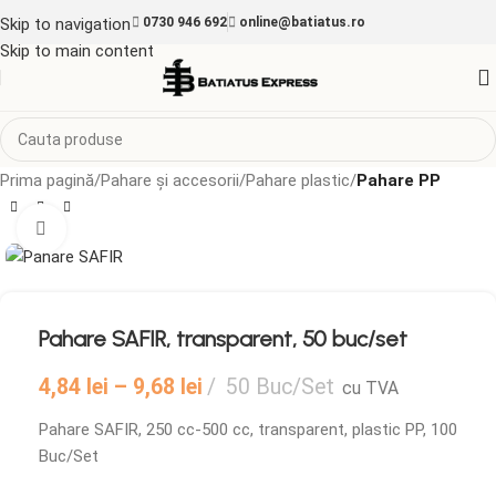
Skip to navigation
0730 946 692
online@batiatus.ro
Skip to main content
Prima pagină
Pahare și accesorii
Pahare plastic
Pahare PP
Mărește imaginea
Pahare SAFIR, transparent, 50 buc/set
4,84
lei
–
9,68
lei
50 Buc/Set
cu TVA
Pahare SAFIR, 250 cc-500 cc, transparent, plastic PP, 100
Buc/Set