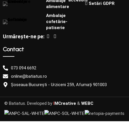
accesorii
Ambalaje
Setări GDPR
alimentare
Ambalaje
cofetărie-
patiserie
Urmărește-ne pe:
Contact
073 094 6692
online@batiatus.ro
Șoseaua București - Urziceni 259, Afumați 901003
© Batiatus. Developed by
I
MCreative
&
WEBC
4,84
lei
–