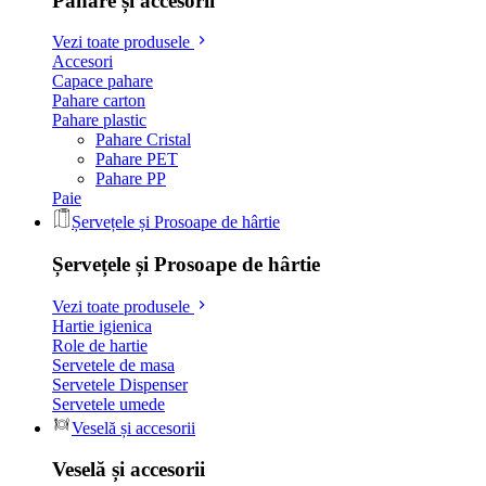
Pahare și accesorii
Vezi toate produsele
Accesori
Capace pahare
Pahare carton
Pahare plastic
Pahare Cristal
Pahare PET
Pahare PP
Paie
Șervețele și Prosoape de hârtie
Șervețele și Prosoape de hârtie
Vezi toate produsele
Hartie igienica
Role de hartie
Servetele de masa
Servetele Dispenser
Servetele umede
Veselă și accesorii
Veselă și accesorii