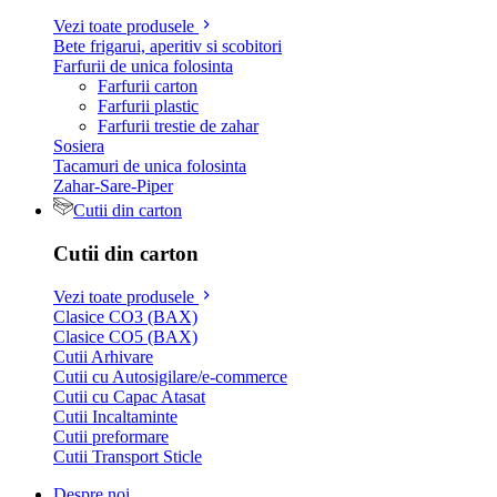
Vezi toate produsele
Bete frigarui, aperitiv si scobitori
Farfurii de unica folosinta
Farfurii carton
Farfurii plastic
Farfurii trestie de zahar
Sosiera
Tacamuri de unica folosinta
Zahar-Sare-Piper
Cutii din carton
Cutii din carton
Vezi toate produsele
Clasice CO3 (BAX)
Clasice CO5 (BAX)
Cutii Arhivare
Cutii cu Autosigilare/e-commerce
Cutii cu Capac Atasat
Cutii Incaltaminte
Cutii preformare
Cutii Transport Sticle
Despre noi