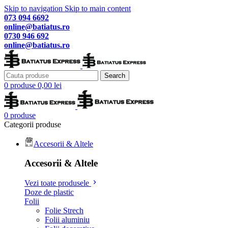
Skip to navigation
Skip to main content
073 094 6692
online@batiatus.ro
0730 946 692
online@batiatus.ro
Search
0
produse
0,00
lei
0
produse
Categorii produse
Accesorii & Altele
Accesorii & Altele
Vezi toate produsele
Doze de plastic
Folii
Folie Strech
Folii aluminiu