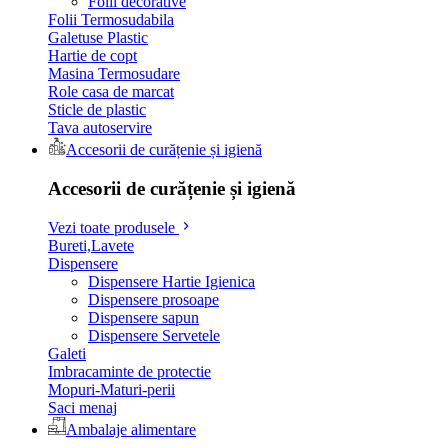
Folii decorative
Folii Termosudabila
Galetuse Plastic
Hartie de copt
Masina Termosudare
Role casa de marcat
Sticle de plastic
Tava autoservire
Accesorii de curățenie și igienă
Accesorii de curățenie și igienă
Vezi toate produsele
Bureti,Lavete
Dispensere
Dispensere Hartie Igienica
Dispensere prosoape
Dispensere sapun
Dispensere Servetele
Galeti
Imbracaminte de protectie
Mopuri-Maturi-perii
Saci menaj
Ambalaje alimentare