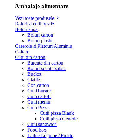
Ambalaje alimentare
Vezi toate produsele
Boluri si cutii trestie
Boluri supa
Boluri carton
Boluri plastic
Caserole si Platouri Aluminiu
Coltare
Cutii din carton
Barcute din carton
Boluri si cutii salata
Bucket
Clatite
Con carton
Cutii burger
Cutii cartofi
Cutii meniu
Cutii Pizza
Cutii pizza Blank
Cutii pizza Generic
Cutii sandwich
Food box
Ladite Legume / Fructe