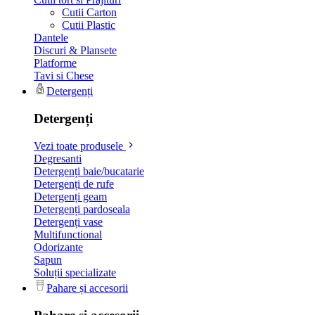
Cutii Carton
Cutii Plastic
Dantele
Discuri & Plansete
Platforme
Tavi si Chese
Detergenți
Detergenți
Vezi toate produsele
Degresanti
Detergenți baie/bucatarie
Detergenți de rufe
Detergenți geam
Detergenți pardoseala
Detergenți vase
Multifunctional
Odorizante
Sapun
Soluții specializate
Pahare și accesorii