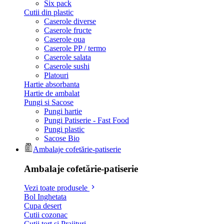
Six pack
Cutii din plastic
Caserole diverse
Caserole fructe
Caserole oua
Caserole PP / termo
Caserole salata
Caserole sushi
Platouri
Hartie absorbanta
Hartie de ambalat
Pungi si Sacose
Pungi hartie
Pungi Patiserie - Fast Food
Pungi plastic
Sacose Bio
Ambalaje cofetărie-patiserie
Ambalaje cofetărie-patiserie
Vezi toate produsele
Bol Inghetata
Cupa desert
Cutii cozonac
Cutii tort si Prajituri