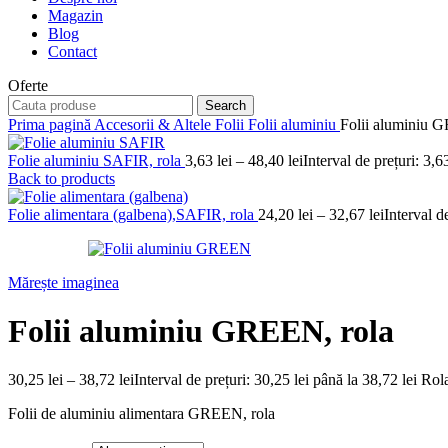
Magazin
Blog
Contact
Oferte
Search
Prima pagină
Accesorii & Altele
Folii
Folii aluminiu
Folii aluminiu 
Folie aluminiu SAFIR, rola
3,63
lei
–
48,40
lei
Interval de prețuri: 3,6
Back to products
Folie alimentara (galbena),SAFIR, rola
24,20
lei
–
32,67
lei
Interval d
Mărește imaginea
Folii aluminiu GREEN, rola
30,25
lei
–
38,72
lei
Interval de prețuri: 30,25 lei până la 38,72 lei
Rol
Folii de aluminiu alimentara GREEN, rola