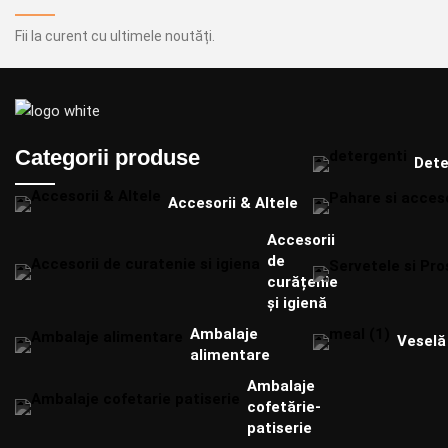
Fii la curent cu ultimele noutăți.
Categorii produse
Dete
Accesorii & Altele
Accesorii
de
curățenie
și igienă
Ambalaje
Veselă 
alimentare
Ambalaje
cofetărie-
patiserie