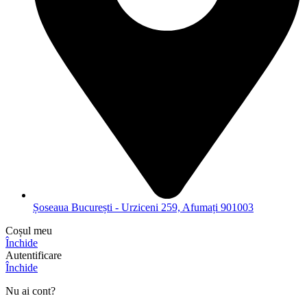
Șoseaua București - Urziceni 259, Afumați 901003
Coșul meu
Închide
Autentificare
Închide
Nu ai cont?