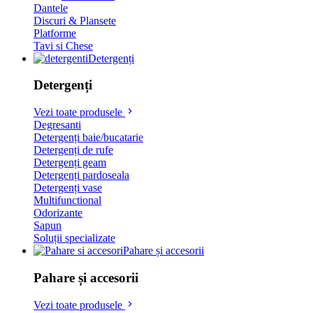
Dantele
Discuri & Plansete
Platforme
Tavi si Chese
Detergenți
Detergenți
Vezi toate produsele
Degresanti
Detergenți baie/bucatarie
Detergenți de rufe
Detergenți geam
Detergenți pardoseala
Detergenți vase
Multifunctional
Odorizante
Sapun
Soluții specializate
Pahare și accesorii
Pahare și accesorii
Vezi toate produsele