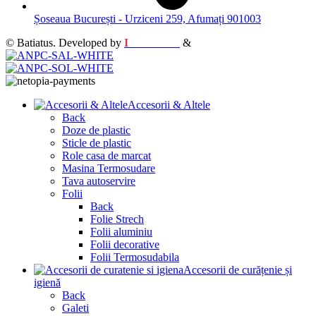
Șoseaua București - Urziceni 259, Afumați 901003
© Batiatus. Developed by
I
MCreative
&
WEBC
Accesorii & Altele
Back
Doze de plastic
Sticle de plastic
Role casa de marcat
Masina Termosudare
Tava autoservire
Folii
Back
Folie Strech
Folii aluminiu
Folii decorative
Folii Termosudabila
Accesorii de curățenie și
igienă
Back
Galeti