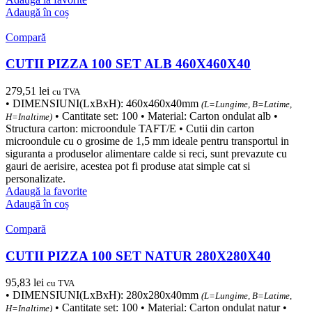
Adaugă în coș
Compară
CUTII PIZZA 100 SET ALB 460X460X40
279,51
lei
cu TVA
• DIMENSIUNI(LxBxH): 460x460x40mm
(L=Lungime, B=Latime,
• Cantitate set: 100 • Material: Carton ondulat alb •
H=Inaltime)
Structura carton: microondule TAFT/E • Cutii din carton
microondule cu o grosime de 1,5 mm ideale pentru transportul in
siguranta a produselor alimentare calde si reci, sunt prevazute cu
gauri de aerisire, acestea pot fi produse atat simple cat si
personalizate.
Adaugă la favorite
Adaugă în coș
Compară
CUTII PIZZA 100 SET NATUR 280X280X40
95,83
lei
cu TVA
• DIMENSIUNI(LxBxH): 280x280x40mm
(L=Lungime, B=Latime,
• Cantitate set: 100 • Material: Carton ondulat natur •
H=Inaltime)