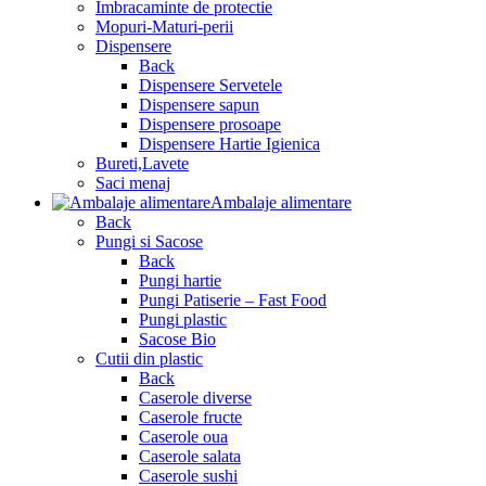
Imbracaminte de protectie
Mopuri-Maturi-perii
Dispensere
Back
Dispensere Servetele
Dispensere sapun
Dispensere prosoape
Dispensere Hartie Igienica
Bureti,Lavete
Saci menaj
Ambalaje alimentare
Back
Pungi si Sacose
Back
Pungi hartie
Pungi Patiserie – Fast Food
Pungi plastic
Sacose Bio
Cutii din plastic
Back
Caserole diverse
Caserole fructe
Caserole oua
Caserole salata
Caserole sushi