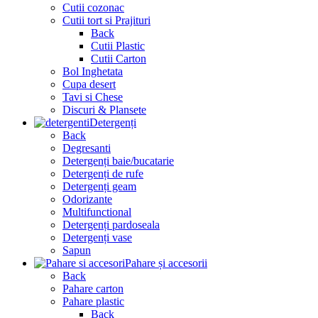
Cutii cozonac
Cutii tort si Prajituri
Back
Cutii Plastic
Cutii Carton
Bol Inghetata
Cupa desert
Tavi si Chese
Discuri & Plansete
Detergenți
Back
Degresanti
Detergenți baie/bucatarie
Detergenți de rufe
Detergenți geam
Odorizante
Multifunctional
Detergenți pardoseala
Detergenți vase
Sapun
Pahare și accesorii
Back
Pahare carton
Pahare plastic
Back