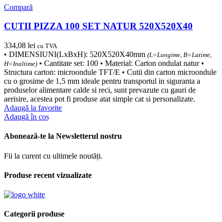
Compară
CUTII PIZZA 100 SET NATUR 520X520X40
334,08
lei
cu TVA
• DIMENSIUNI(LxBxH): 520X520X40mm
(L=Lungime, B=Latime,
• Cantitate set: 100 • Material: Carton ondulat natur •
H=Inaltime)
Structura carton: microondule TFT/E • Cutii din carton microondule
cu o grosime de 1,5 mm ideale pentru transportul in siguranta a
produselor alimentare calde si reci, sunt prevazute cu gauri de
aerisire, acestea pot fi produse atat simple cat si personalizate.
Adaugă la favorite
Adaugă în coș
Abonează-te la Newsletterul nostru
Fii la curent cu ultimele noutăți.
Produse recent vizualizate
Categorii produse