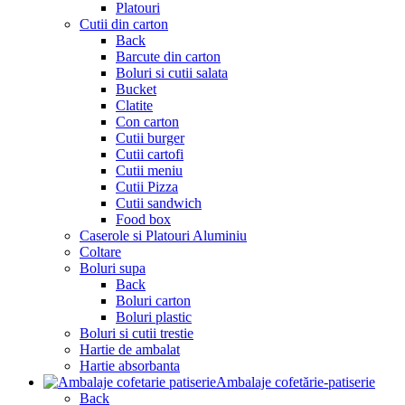
Platouri
Cutii din carton
Back
Barcute din carton
Boluri si cutii salata
Bucket
Clatite
Con carton
Cutii burger
Cutii cartofi
Cutii meniu
Cutii Pizza
Cutii sandwich
Food box
Caserole si Platouri Aluminiu
Coltare
Boluri supa
Back
Boluri carton
Boluri plastic
Boluri si cutii trestie
Hartie de ambalat
Hartie absorbanta
Ambalaje cofetărie-patiserie
Back