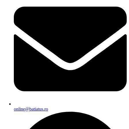
online@batiatus.ro