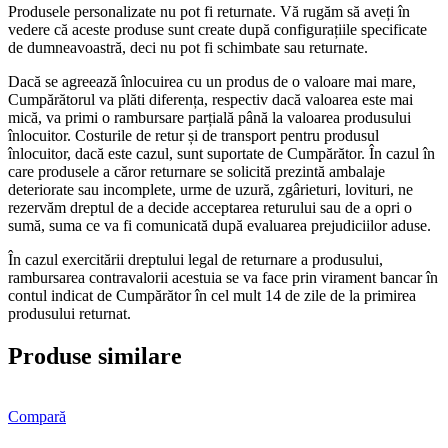
Produsele personalizate nu pot fi returnate. Vă rugăm să aveți în
vedere că aceste produse sunt create după configurațiile specificate
de dumneavoastră, deci nu pot fi schimbate sau returnate.
Dacă se agreează înlocuirea cu un produs de o valoare mai mare,
Cumpărătorul va plăti diferența, respectiv dacă valoarea este mai
mică, va primi o rambursare parțială până la valoarea produsului
înlocuitor. Costurile de retur și de transport pentru produsul
înlocuitor, dacă este cazul, sunt suportate de Cumpărător. În cazul în
care produsele a căror returnare se solicită prezintă ambalaje
deteriorate sau incomplete, urme de uzură, zgârieturi, lovituri, ne
rezervăm dreptul de a decide acceptarea returului sau de a opri o
sumă, suma ce va fi comunicată după evaluarea prejudiciilor aduse.
În cazul exercitării dreptului legal de returnare a produsului,
rambursarea contravalorii acestuia se va face prin virament bancar în
contul indicat de Cumpărător în cel mult 14 de zile de la primirea
produsului returnat.
Produse similare
Compară