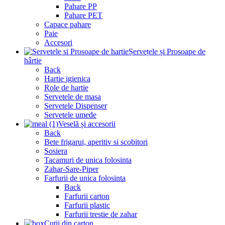
Pahare PP
Pahare PET
Capace pahare
Paie
Accesori
Șervețele și Prosoape de
hârtie
Back
Hartie igienica
Role de hartie
Servetele de masa
Servetele Dispenser
Servetele umede
Veselă și accesorii
Back
Bete frigarui, aperitiv si scobitori
Sosiera
Tacamuri de unica folosinta
Zahar-Sare-Piper
Farfurii de unica folosinta
Back
Farfurii carton
Farfurii plastic
Farfurii trestie de zahar
Cutii din carton