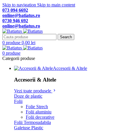
Skip to navigation
Skip to main content
073 094 6692
online@batiatus.ro
0730 946 692
online@batiatus.ro
Search
0
produse
0,00
lei
0
produse
Categorii produse
Accesorii & Altele
Accesorii & Altele
Vezi toate produsele
Doze de plastic
Folii
Folie Strech
Folii aluminiu
Folii decorative
Folii Termosudabila
Galetuse Plastic