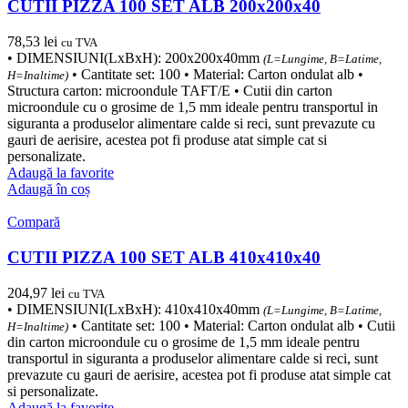
CUTII PIZZA 100 SET ALB 200x200x40
78,53
lei
cu TVA
• DIMENSIUNI(LxBxH): 200x200x40mm
(L=Lungime, B=Latime,
• Cantitate set: 100 • Material: Carton ondulat alb •
H=Inaltime)
Structura carton: microondule TAFT/E • Cutii din carton
microondule cu o grosime de 1,5 mm ideale pentru transportul in
siguranta a produselor alimentare calde si reci, sunt prevazute cu
gauri de aerisire, acestea pot fi produse atat simple cat si
personalizate.
Adaugă la favorite
Adaugă în coș
Compară
CUTII PIZZA 100 SET ALB 410x410x40
204,97
lei
cu TVA
• DIMENSIUNI(LxBxH): 410x410x40mm
(L=Lungime, B=Latime,
• Cantitate set: 100 • Material: Carton ondulat alb • Cutii
H=Inaltime)
din carton microondule cu o grosime de 1,5 mm ideale pentru
transportul in siguranta a produselor alimentare calde si reci, sunt
prevazute cu gauri de aerisire, acestea pot fi produse atat simple cat
si personalizate.
Adaugă la favorite