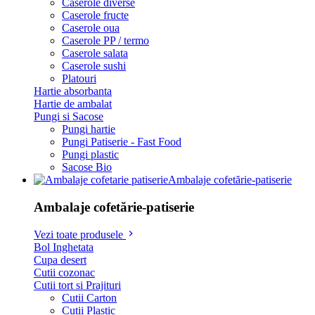
Caserole diverse
Caserole fructe
Caserole oua
Caserole PP / termo
Caserole salata
Caserole sushi
Platouri
Hartie absorbanta
Hartie de ambalat
Pungi si Sacose
Pungi hartie
Pungi Patiserie - Fast Food
Pungi plastic
Sacose Bio
Ambalaje cofetărie-patiserie
Ambalaje cofetărie-patiserie
Vezi toate produsele
Bol Inghetata
Cupa desert
Cutii cozonac
Cutii tort si Prajituri
Cutii Carton
Cutii Plastic