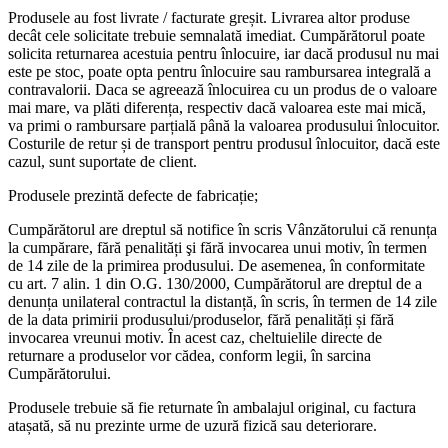
Produsele au fost livrate / facturate greșit. Livrarea altor produse
decât cele solicitate trebuie semnalată imediat. Cumpărătorul poate
solicita returnarea acestuia pentru înlocuire, iar dacă produsul nu mai
este pe stoc, poate opta pentru înlocuire sau rambursarea integrală a
contravalorii. Daca se agreează înlocuirea cu un produs de o valoare
mai mare, va plăti diferența, respectiv dacă valoarea este mai mică,
va primi o rambursare parțială până la valoarea produsului înlocuitor.
Costurile de retur și de transport pentru produsul înlocuitor, dacă este
cazul, sunt suportate de client.
Produsele prezintă defecte de fabricație;
Cumpărătorul are dreptul să notifice în scris Vânzătorului că renunța
la cumpărare, fără penalități şi fără invocarea unui motiv, în termen
de 14 zile de la primirea produsului. De asemenea, în conformitate
cu art. 7 alin. 1 din O.G. 130/2000, Cumpărătorul are dreptul de a
denunța unilateral contractul la distanță, în scris, în termen de 14 zile
de la data primirii produsului/produselor, fără penalități și fără
invocarea vreunui motiv. În acest caz, cheltuielile directe de
returnare a produselor vor cădea, conform legii, în sarcina
Cumpărătorului.
Produsele trebuie să fie returnate în ambalajul original, cu factura
atașată, să nu prezinte urme de uzură fizică sau deteriorare.