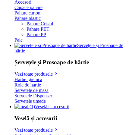
Accesori
Capace pahare
Pahare carton
Pahare plastic
Pahare Cristal
Pahare PET
Pahare PP
Paie
Șervețele și Prosoape de
hârtie
Șervețele și Prosoape de hârtie
Vezi toate produsele
Hartie igienica
Role de hartie
Servetele de masa
Servetele Dispenser
Servetele umede
Veselă și accesorii
Veselă și accesorii
Vezi toate produsele