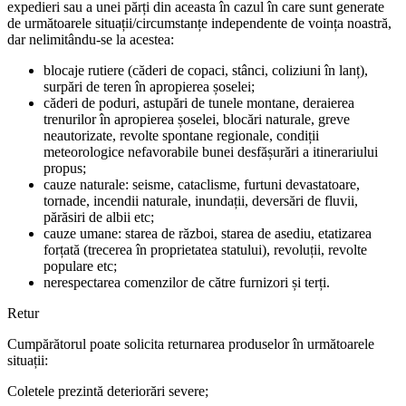
expedieri sau a unei părți din aceasta în cazul în care sunt generate
de următoarele situații/circumstanțe independente de voința noastră,
dar nelimitându-se la acestea:
blocaje rutiere (căderi de copaci, stânci, coliziuni în lanț),
surpări de teren în apropierea șoselei;
căderi de poduri, astupări de tunele montane, deraierea
trenurilor în apropierea șoselei, blocări naturale, greve
neautorizate, revolte spontane regionale, condiții
meteorologice nefavorabile bunei desfășurări a itinerariului
propus;
cauze naturale: seisme, cataclisme, furtuni devastatoare,
tornade, incendii naturale, inundații, deversări de fluvii,
părăsiri de albii etc;
cauze umane: starea de război, starea de asediu, etatizarea
forțată (trecerea în proprietatea statului), revoluții, revolte
populare etc;
nerespectarea comenzilor de către furnizori și terți.
Retur
Cumpărătorul poate solicita returnarea produselor în următoarele
situații:
Coletele prezintă deteriorări severe;