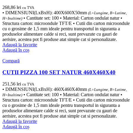
268,86
lei
cu TVA
• DIMENSIUNI(LxBxH): 400X600X50mm
(L=Lungime, B=Latime,
• Cantitate set: 100 • Material: Carton ondulat natur •
H=Inaltime)
Structura carton: microondule TFT/E • Cutii din carton microondule
cu o grosime de 1,5 mm ideale pentru transportul in siguranta a
produselor alimentare calde si reci, sunt prevazute cu gauri de
aerisire, acestea pot fi produse atat simple cat si personalizate.
Adaugă la favorite
Adaugă în coș
Compară
CUTII PIZZA 100 SET NATUR 460X460X40
251,56
lei
cu TVA
• DIMENSIUNI(LxBxH): 460X460X40mm
(L=Lungime, B=Latime,
• Cantitate set: 100 • Material: Carton ondulat natur •
H=Inaltime)
Structura carton: microondule TFT/E • Cutii din carton microondule
cu o grosime de 1,5 mm ideale pentru transportul in siguranta a
produselor alimentare calde si reci, sunt prevazute cu gauri de
aerisire, acestea pot fi produse atat simple cat si personalizate.
Adaugă la favorite
Adaugă în coș