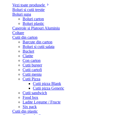
Vezi toate produsele
Boluri si cutii trestie
Boluri supa
Boluri carton
Boluri plastic
Caserole si Platouri Aluminiu
Coltare
Cutii din carton
Barcute din carton
Boluri si cutii salata
Bucket
Clatite
Con carton
Cutii burger
Cutii cartofi
Cutii meniu
Cutii Pizza
Cutii pizza Blank
Cutii pizza Generic
Cutii sandwich
Food box
Ladite Legume / Fructe
Six pack
Cutii din plastic