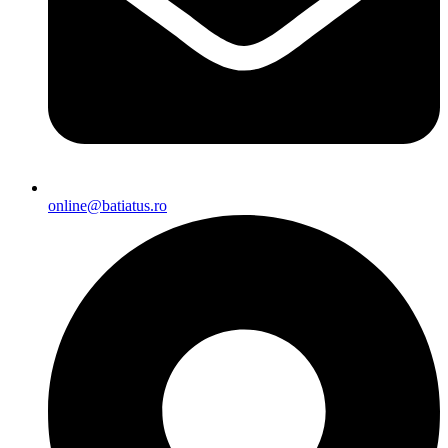
online@batiatus.ro