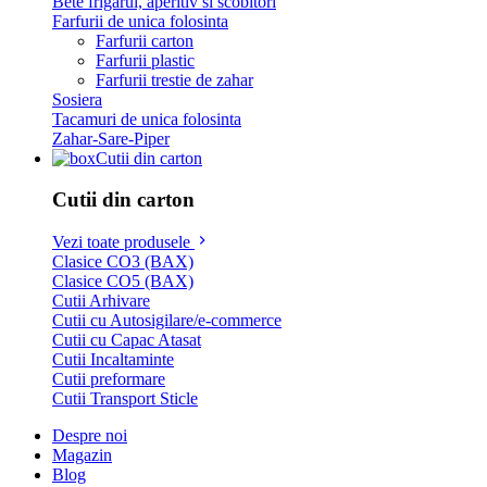
Bete frigarui, aperitiv si scobitori
Farfurii de unica folosinta
Farfurii carton
Farfurii plastic
Farfurii trestie de zahar
Sosiera
Tacamuri de unica folosinta
Zahar-Sare-Piper
Cutii din carton
Cutii din carton
Vezi toate produsele
Clasice CO3 (BAX)
Clasice CO5 (BAX)
Cutii Arhivare
Cutii cu Autosigilare/e-commerce
Cutii cu Capac Atasat
Cutii Incaltaminte
Cutii preformare
Cutii Transport Sticle
Despre noi
Magazin
Blog