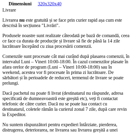
Dimensiuni
320x320x40
Livrare
Livrarea
nu
este gratuită și se face prin curier rapid așa cum este
descrisă în secțiunea "Livrări".
Produsele noastre sunt realizate câteodată pe bază de comandă, ceea
ce face ca durata de producție și livrare să fie de până la 14 zile
lucrătoare începând cu ziua procesării comenzii.
Comenzile sunt procesate cât mai curând după plasarea comenzii, în
intervalul Luni – Vineri 10:00-18:00. În cazul comenzilor plasate în
afara orelor de program (Luni – Vineri 10:00-18:00) sau în
weekend, acestea vor fi procesate în prima zi lucrătoare. De
sărbători și în perioadele de reduceri, termenul de livrare se poate
prelungi.
Dacă pachetul nu poate fi livrat (destinatarul nu răspunde, adresa
specificată de dumneavoastră este greșită etc), veți fi contactat
telefonic de către curier. Dacă nu se poate lua contact cu
destinatarul, coletele rămân la curierul zonal 7 zile, după care revin
la Expeditor.
Nu suntem răspunzători pentru expedieri întârziate, pierderea,
distrugerea, deteriorarea, ne livrarea sau livrarea greșită a unei