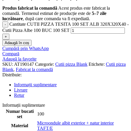
Produs fabricat la comandă
Acest produs este fabricat la
comandă. Termenul estimat de producție este de
5–7 zile
lucrătoare
, după care comanda va fi expediată.
Cantitate CUTII PIZZA TESITA 100 SET ALB 320X320X40 -
Cutii Pizza Albe 100 BUC 100 SET
Adaugă în coș
Cumpără prin WhatsApp
Compară
Adaugă la favorite
SKU:
AT190147
Categorie:
Cutii pizza Blank
Etichete:
Cutii pizza
Blank
,
Fabricat la comandă
Distribuie:
Informații suplimentare
Livrare
Retur
Informații suplimentare
Numar bucati
100
set
Microondule albit exterior + natur interior
Material
TAFT/E