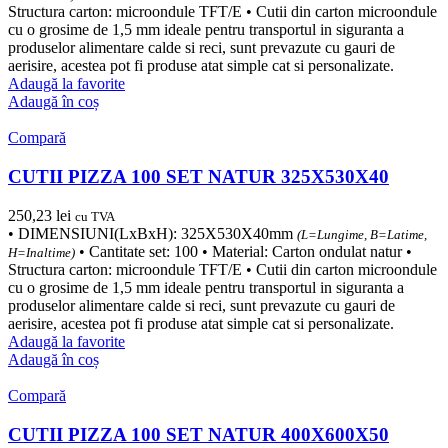
Structura carton: microondule TFT/E • Cutii din carton microondule
cu o grosime de 1,5 mm ideale pentru transportul in siguranta a
produselor alimentare calde si reci, sunt prevazute cu gauri de
aerisire, acestea pot fi produse atat simple cat si personalizate.
Adaugă la favorite
Adaugă în coș
Compară
CUTII PIZZA 100 SET NATUR 325X530X40
250,23
lei
cu TVA
• DIMENSIUNI(LxBxH): 325X530X40mm
(L=Lungime, B=Latime,
• Cantitate set: 100 • Material: Carton ondulat natur •
H=Inaltime)
Structura carton: microondule TFT/E • Cutii din carton microondule
cu o grosime de 1,5 mm ideale pentru transportul in siguranta a
produselor alimentare calde si reci, sunt prevazute cu gauri de
aerisire, acestea pot fi produse atat simple cat si personalizate.
Adaugă la favorite
Adaugă în coș
Compară
CUTII PIZZA 100 SET NATUR 400X600X50