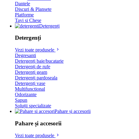
Dantele
Discuri & Plansete
Platforme
Tavi si Chese
Detergenți
Detergenți
Vezi toate produsele
Degresanti
Detergenți baie/bucatarie
Detergenți de rufe
Detergenți geam
Detergenți pardoseala
Detergenți vase
Multifunctional
Odorizante
Sapun
Soluții specializate
Pahare și accesorii
Pahare și accesorii
Vezi toate produsele