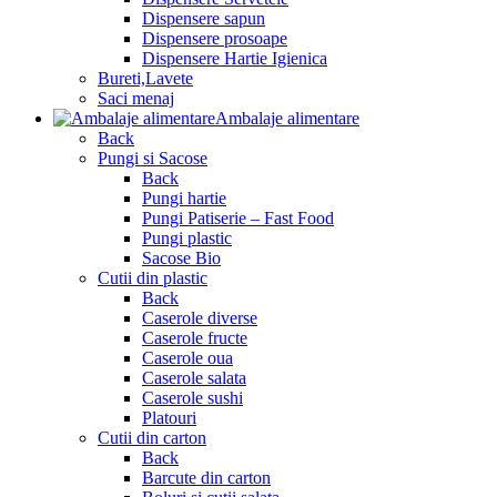
Dispensere sapun
Dispensere prosoape
Dispensere Hartie Igienica
Bureti,Lavete
Saci menaj
Ambalaje alimentare
Back
Pungi si Sacose
Back
Pungi hartie
Pungi Patiserie – Fast Food
Pungi plastic
Sacose Bio
Cutii din plastic
Back
Caserole diverse
Caserole fructe
Caserole oua
Caserole salata
Caserole sushi
Platouri
Cutii din carton
Back
Barcute din carton