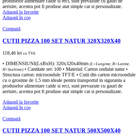
produselor alimentare calde si reci, sunt prevazute cu gauri de
aerisire, acestea pot fi produse atat simple cat si personalizate.
Adaugă la favorite
Adaugă în coș
Compară
CUTII PIZZA 100 SET NATUR 320X320X40
118,46
lei
cu TVA
• DIMENSIUNI(LxBxH): 320x320x40mm
(L=Lungime, B=Latime,
• Cantitate set: 100 • Material: Carton ondulat natur •
H=Inaltime)
Structura carton: microondule TFT/E • Cutii din carton microondule
cu o grosime de 1,5 mm ideale pentru transportul in siguranta a
produselor alimentare calde si reci, sunt prevazute cu gauri de
aerisire, acestea pot fi produse atat simple cat si personalizate.
Adaugă la favorite
Adaugă în coș
Compară
CUTII PIZZA 100 SET NATUR 500X500X40