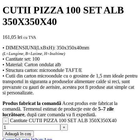
CUTII PIZZA 100 SET ALB
350X350X40
161,05
lei
cu TVA
• DIMENSIUNI(LxBxH): 350x350x40mm
(L=Lungime, B=Latime, H=Inaltime)
• Cantitate set: 100
• Material: Carton ondulat alb
• Structura carton: microondule TAFT/E
• Cutii din carton microondule cu o grosime de 1,5 mm ideale pentru
transportul in siguranta a produselor alimentare calde si reci, sunt
prevazute cu gauri de aerisire, acestea pot fi produse atat simple cat
si personalizate.
Produs fabricat la comandă
Acest produs este fabricat la
comandă. Termenul estimat de producție este de
5–7 zile
lucrătoare
, după care comanda va fi expediată.
Cantitate CUTII PIZZA 100 SET ALB 350X350X40
Adaugă în coș
Cumpără prin WhatsApp