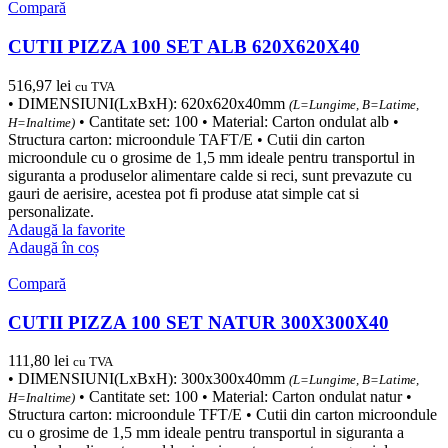
Compară
CUTII PIZZA 100 SET ALB 620X620X40
516,97
lei
cu TVA
• DIMENSIUNI(LxBxH): 620x620x40mm
(L=Lungime, B=Latime,
• Cantitate set: 100 • Material: Carton ondulat alb •
H=Inaltime)
Structura carton: microondule TAFT/E • Cutii din carton
microondule cu o grosime de 1,5 mm ideale pentru transportul in
siguranta a produselor alimentare calde si reci, sunt prevazute cu
gauri de aerisire, acestea pot fi produse atat simple cat si
personalizate.
Adaugă la favorite
Adaugă în coș
Compară
CUTII PIZZA 100 SET NATUR 300X300X40
111,80
lei
cu TVA
• DIMENSIUNI(LxBxH): 300x300x40mm
(L=Lungime, B=Latime,
• Cantitate set: 100 • Material: Carton ondulat natur •
H=Inaltime)
Structura carton: microondule TFT/E • Cutii din carton microondule
cu o grosime de 1,5 mm ideale pentru transportul in siguranta a