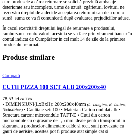
care produsele a căror returnare se solicită prezintă ambalaje
deteriorate sau incomplete, urme de uzură, zgârieturi, lovituri, ne
rezervăm dreptul de a decide acceptarea returului sau de a opri o
sumă, suma ce va fi comunicată după evaluarea prejudiciilor aduse.
În cazul exercitării dreptului legal de returnare a produsului,
rambursarea contravalorii acestuia se va face prin virament bancar în
contul indicat de Cumpărător în cel mult 14 de zile de la primirea
produsului returnat.
Produse similare
Compară
CUTII PIZZA 100 SET ALB 200x200x40
78,53
lei
cu TVA
• DIMENSIUNI(LxBxH): 200x200x40mm
(L=Lungime, B=Latime,
• Cantitate set: 100 • Material: Carton ondulat alb •
H=Inaltime)
Structura carton: microondule TAFT/E • Cutii din carton
microondule cu o grosime de 1,5 mm ideale pentru transportul in
siguranta a produselor alimentare calde si reci, sunt prevazute cu
gauri de aerisire, acestea pot fi produse atat simple cat si