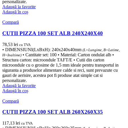
personalizate.
Adaugă la favorite
Adaugă în coș
Compară
CUTII PIZZA 100 SET ALB 240X240X40
78,53
lei
cu TVA
• DIMENSIUNI(LxBxH): 240x240x40mm
(L=Lungime, B=Latime,
• Cantitate set: 100 • Material: Carton ondulat alb •
H=Inaltime)
Structura carton: microondule TAFT/E • Cutii din carton
microondule cu o grosime de 1,5 mm ideale pentru transportul in
siguranta a produselor alimentare calde si reci, sunt prevazute cu
gauri de aerisire, acestea pot fi produse atat simple cat si
personalizate.
Adaugă la favorite
Adaugă în coș
Compară
CUTII PIZZA 100 SET ALB 260X260X35
117,13
lei
cu TVA