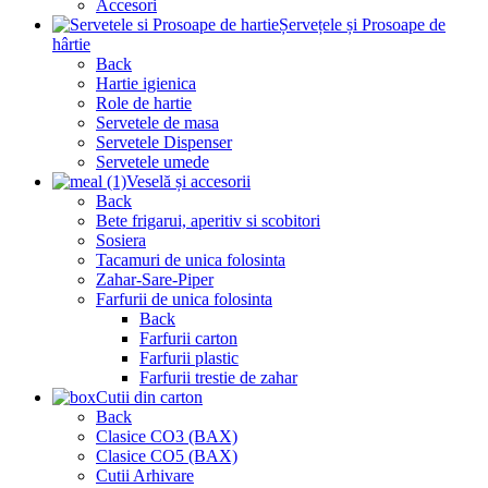
Accesori
Șervețele și Prosoape de
hârtie
Back
Hartie igienica
Role de hartie
Servetele de masa
Servetele Dispenser
Servetele umede
Veselă și accesorii
Back
Bete frigarui, aperitiv si scobitori
Sosiera
Tacamuri de unica folosinta
Zahar-Sare-Piper
Farfurii de unica folosinta
Back
Farfurii carton
Farfurii plastic
Farfurii trestie de zahar
Cutii din carton
Back
Clasice CO3 (BAX)
Clasice CO5 (BAX)
Cutii Arhivare