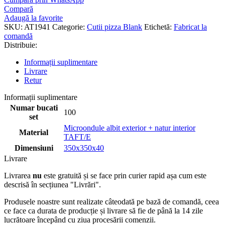
Compară
Adaugă la favorite
SKU:
AT1941
Categorie:
Cutii pizza Blank
Etichetă:
Fabricat la
comandă
Distribuie:
Informații suplimentare
Livrare
Retur
Informații suplimentare
Numar bucati
100
set
Microondule albit exterior + natur interior
Material
TAFT/E
Dimensiuni
350x350x40
Livrare
Livrarea
nu
este gratuită și se face prin curier rapid așa cum este
descrisă în secțiunea "Livrări".
Produsele noastre sunt realizate câteodată pe bază de comandă, ceea
ce face ca durata de producție și livrare să fie de până la 14 zile
lucrătoare începând cu ziua procesării comenzii.