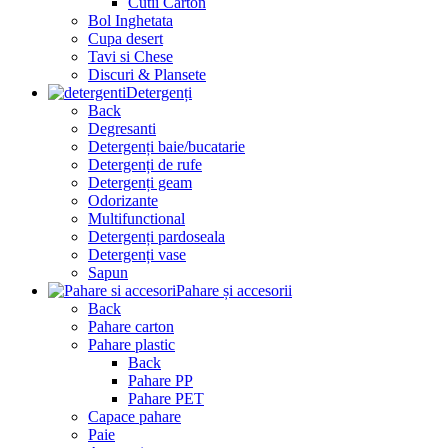
Cutii Carton
Bol Inghetata
Cupa desert
Tavi si Chese
Discuri & Plansete
Detergenți
Back
Degresanti
Detergenți baie/bucatarie
Detergenți de rufe
Detergenți geam
Odorizante
Multifunctional
Detergenți pardoseala
Detergenți vase
Sapun
Pahare și accesorii
Back
Pahare carton
Pahare plastic
Back
Pahare PP
Pahare PET
Capace pahare
Paie