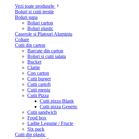
Vezi toate produsele
Boluri si cutii trestie
Boluri supa
Boluri carton
Boluri plastic
Caserole si Platouri Aluminiu
Coltare
Cutii din carton
Barcute din carton
Boluri si cutii salata
Bucket
Clatite
Con carton
Cutii burger
Cutii cartofi
Cutii meniu
Cutii Pizza
Cutii pizza Blank
Cutii pizza Generic
Cutii sandwich
Food box
Ladite Legume / Fructe
Six pack
Cutii din plastic