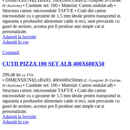
• DIMENSIUNI(LxBxH): 260x260x35mm
(L=Lungime, B=Latime,
• Cantitate set: 100 • Material: Carton ondulat alb •
H=Inaltime)
Structura carton: microondule TAFT/E • Cutii din carton
microondule cu o grosime de 1,5 mm ideale pentru transportul in
siguranta a produselor alimentare calde si reci, sunt prevazute cu
gauri de aerisire, acestea pot fi produse atat simple cat si
personalizate.
Adaugă la favorite
Adaugă în coș
Compară
CUTII PIZZA 100 SET ALB 400X600X50
299,48
lei
cu TVA
• DIMENSIUNI(LxBxH): 400x600x50mm
(L=Lungime, B=Latime,
• Cantitate set: 100 • Material: Carton ondulat alb •
H=Inaltime)
Structura carton: microondule TAFT/E • Cutii din carton
microondule cu o grosime de 1,5 mm ideale pentru transportul in
siguranta a produselor alimentare calde si reci, sunt prevazute cu
gauri de aerisire, acestea pot fi produse atat simple cat si
personalizate.
Adaugă la favorite
Adaugă în coș