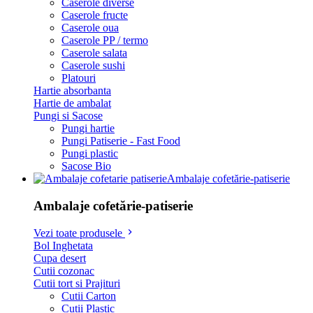
Caserole diverse
Caserole fructe
Caserole oua
Caserole PP / termo
Caserole salata
Caserole sushi
Platouri
Hartie absorbanta
Hartie de ambalat
Pungi si Sacose
Pungi hartie
Pungi Patiserie - Fast Food
Pungi plastic
Sacose Bio
Ambalaje cofetărie-patiserie
Ambalaje cofetărie-patiserie
Vezi toate produsele
Bol Inghetata
Cupa desert
Cutii cozonac
Cutii tort si Prajituri
Cutii Carton
Cutii Plastic