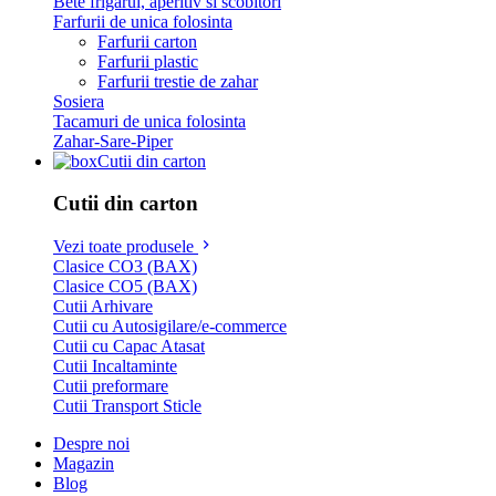
Bete frigarui, aperitiv si scobitori
Farfurii de unica folosinta
Farfurii carton
Farfurii plastic
Farfurii trestie de zahar
Sosiera
Tacamuri de unica folosinta
Zahar-Sare-Piper
Cutii din carton
Cutii din carton
Vezi toate produsele
Clasice CO3 (BAX)
Clasice CO5 (BAX)
Cutii Arhivare
Cutii cu Autosigilare/e-commerce
Cutii cu Capac Atasat
Cutii Incaltaminte
Cutii preformare
Cutii Transport Sticle
Despre noi
Magazin
Blog