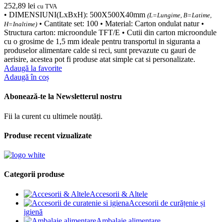
252,89
lei
cu TVA
• DIMENSIUNI(LxBxH): 500X500X40mm
(L=Lungime, B=Latime,
• Cantitate set: 100 • Material: Carton ondulat natur •
H=Inaltime)
Structura carton: microondule TFT/E • Cutii din carton microondule
cu o grosime de 1,5 mm ideale pentru transportul in siguranta a
produselor alimentare calde si reci, sunt prevazute cu gauri de
aerisire, acestea pot fi produse atat simple cat si personalizate.
Adaugă la favorite
Adaugă în coș
Abonează-te la Newsletterul nostru
Fii la curent cu ultimele noutăți.
Produse recent vizualizate
Categorii produse
Accesorii & Altele
Accesorii de curățenie și
igienă
Ambalaje alimentare