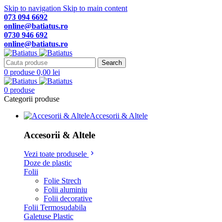
Skip to navigation
Skip to main content
073 094 6692
online@batiatus.ro
0730 946 692
online@batiatus.ro
Search
0
produse
0,00
lei
0
produse
Categorii produse
Accesorii & Altele
Accesorii & Altele
Vezi toate produsele
Doze de plastic
Folii
Folie Strech
Folii aluminiu
Folii decorative
Folii Termosudabila
Galetuse Plastic