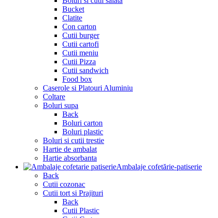
Boluri si cutii salata
Bucket
Clatite
Con carton
Cutii burger
Cutii cartofi
Cutii meniu
Cutii Pizza
Cutii sandwich
Food box
Caserole si Platouri Aluminiu
Coltare
Boluri supa
Back
Boluri carton
Boluri plastic
Boluri si cutii trestie
Hartie de ambalat
Hartie absorbanta
Ambalaje cofetărie-patiserie
Back
Cutii cozonac
Cutii tort si Prajituri
Back
Cutii Plastic