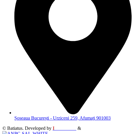
Șoseaua București - Urziceni 259, Afumați 901003
© Batiatus. Developed by
I
MCreative
&
WEBC