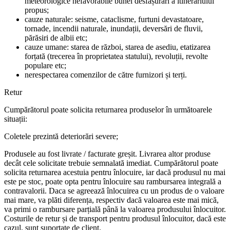
meteorologice nefavorabile bunei desfășurări a itinerariului
propus;
cauze naturale: seisme, cataclisme, furtuni devastatoare,
tornade, incendii naturale, inundații, deversări de fluvii,
părăsiri de albii etc;
cauze umane: starea de război, starea de asediu, etatizarea
forțată (trecerea în proprietatea statului), revoluții, revolte
populare etc;
nerespectarea comenzilor de către furnizori și terți.
Retur
Cumpărătorul poate solicita returnarea produselor în următoarele
situații:
Coletele prezintă deteriorări severe;
Produsele au fost livrate / facturate greșit. Livrarea altor produse
decât cele solicitate trebuie semnalată imediat. Cumpărătorul poate
solicita returnarea acestuia pentru înlocuire, iar dacă produsul nu mai
este pe stoc, poate opta pentru înlocuire sau rambursarea integrală a
contravalorii. Daca se agreează înlocuirea cu un produs de o valoare
mai mare, va plăti diferența, respectiv dacă valoarea este mai mică,
va primi o rambursare parțială până la valoarea produsului înlocuitor.
Costurile de retur și de transport pentru produsul înlocuitor, dacă este
cazul, sunt suportate de client.