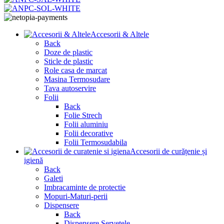
Accesorii & Altele
Back
Doze de plastic
Sticle de plastic
Role casa de marcat
Masina Termosudare
Tava autoservire
Folii
Back
Folie Strech
Folii aluminiu
Folii decorative
Folii Termosudabila
Accesorii de curățenie și
igienă
Back
Galeti
Imbracaminte de protectie
Mopuri-Maturi-perii
Dispensere
Back
Dispensere Servetele