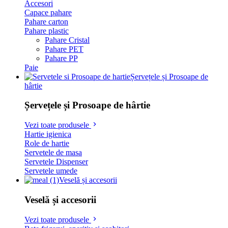
Accesori
Capace pahare
Pahare carton
Pahare plastic
Pahare Cristal
Pahare PET
Pahare PP
Paie
Șervețele și Prosoape de
hârtie
Șervețele și Prosoape de hârtie
Vezi toate produsele
Hartie igienica
Role de hartie
Servetele de masa
Servetele Dispenser
Servetele umede
Veselă și accesorii
Veselă și accesorii
Vezi toate produsele