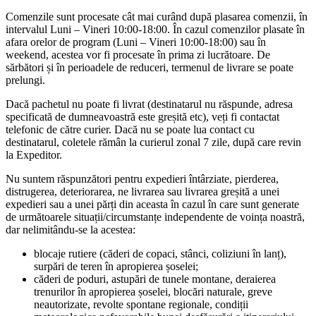
Comenzile sunt procesate cât mai curând după plasarea comenzii, în
intervalul Luni – Vineri 10:00-18:00. În cazul comenzilor plasate în
afara orelor de program (Luni – Vineri 10:00-18:00) sau în
weekend, acestea vor fi procesate în prima zi lucrătoare. De
sărbători și în perioadele de reduceri, termenul de livrare se poate
prelungi.
Dacă pachetul nu poate fi livrat (destinatarul nu răspunde, adresa
specificată de dumneavoastră este greșită etc), veți fi contactat
telefonic de către curier. Dacă nu se poate lua contact cu
destinatarul, coletele rămân la curierul zonal 7 zile, după care revin
la Expeditor.
Nu suntem răspunzători pentru expedieri întârziate, pierderea,
distrugerea, deteriorarea, ne livrarea sau livrarea greșită a unei
expedieri sau a unei părți din aceasta în cazul în care sunt generate
de următoarele situații/circumstanțe independente de voința noastră,
dar nelimitându-se la acestea:
blocaje rutiere (căderi de copaci, stânci, coliziuni în lanț),
surpări de teren în apropierea șoselei;
căderi de poduri, astupări de tunele montane, deraierea
trenurilor în apropierea șoselei, blocări naturale, greve
neautorizate, revolte spontane regionale, condiții