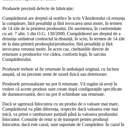
Produsele prezintă defecte de fabricație;
Cumpărătorul are dreptul să notifice în scris Vânzătorului că renunța
la cumpărare, fără penalități şi fără invocarea unui motiv, în termen
de 14 zile de la primirea produsului. De asemenea, în conformitate
cu art. 7 alin. 1 din O.G. 130/2000, Cumpărătorul are dreptul de a
denunța unilateral contractul la distanță, în scris, în termen de 14 zile
de la data primirii produsului/produselor, fără penalități și fără
invocarea vreunui motiv. În acest caz, cheltuielile directe de
returnare a produselor vor cădea, conform legii, în sarcina
Cumpărătorului.
Produsele trebuie să fie returnate în ambalajul original, cu factura
atașată, să nu prezinte urme de uzură fizică sau deteriorare.
Produsele personalizate nu pot fi returnate. Vă rugăm să aveți în
vedere că aceste produse sunt create după configurațiile specificate
de dumneavoastră, deci nu pot fi schimbate sau returnate.
Dacă se agreează înlocuirea cu un produs de o valoare mai mare,
Cumpărătorul va plăti diferența, respectiv dacă valoarea este mai
mică, va primi o rambursare parțială până la valoarea produsului
înlocuitor. Costurile de retur și de transport pentru produsul
înlocuitor, dacă este cazul, sunt suportate de Cumpărător. În cazul în