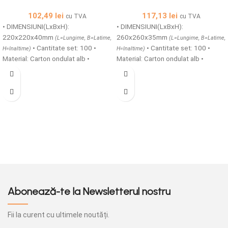
102,49
lei
117,13
lei
cu TVA
cu TVA
• DIMENSIUNI(LxBxH):
• DIMENSIUNI(LxBxH):
220x220x40mm
260x260x35mm
(L=Lungime, B=Latime,
(L=Lungime, B=Latime,
• Cantitate set: 100 •
• Cantitate set: 100 •
H=Inaltime)
H=Inaltime)
Material: Carton ondulat alb •
Material: Carton ondulat alb •
Structura carton: microondule
Structura carton: microondule
TAFT/E • Cutii din carton
TAFT/E • Cutii din carton
microondule cu o grosime de 1,5
microondule cu o grosime de 1,5
mm ideale pentru transportul in
mm ideale pentru transportul in
siguranta a produselor alimentare
siguranta a produselor alimentare
calde si reci, sunt prevazute cu
calde si reci, sunt prevazute cu
gauri de aerisire, acestea pot fi
gauri de aerisire, acestea pot fi
produse atat simple cat si
produse atat simple cat si
personalizate.
personalizate.
Abonează-te la Newsletterul nostru
Fii la curent cu ultimele noutăți.