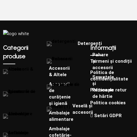
Detergenți
Categorii
Informații
Pahare
produse
și
Termeni și condiții
accesorii
Accesorii
Politica de
& Altele
Șervețele
confidențialitate
și
Accesorii
Prosoape
Politica de retur
de
de hârtie
curățenie
Politica cookies
și igienă
Veselă și
accesorii
Ambalaje
Setări GDPR
alimentare
Ambalaje
cofetărie-