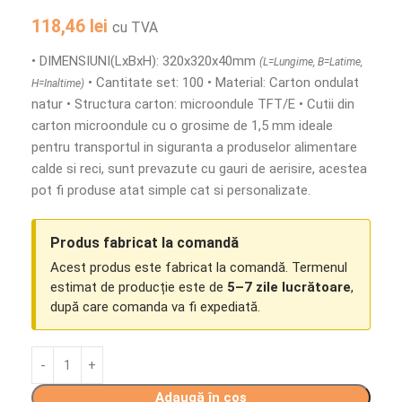
118,46
lei
cu TVA
• DIMENSIUNI(LxBxH): 320x320x40mm
(L=Lungime, B=Latime,
• Cantitate set: 100 • Material: Carton ondulat
H=Inaltime)
natur • Structura carton: microondule TFT/E • Cutii din
carton microondule cu o grosime de 1,5 mm ideale
pentru transportul in siguranta a produselor alimentare
calde si reci, sunt prevazute cu gauri de aerisire, acestea
pot fi produse atat simple cat si personalizate.
Produs fabricat la comandă
Acest produs este fabricat la comandă. Termenul
estimat de producție este de
5–7 zile lucrătoare
,
după care comanda va fi expediată.
Adaugă în coș