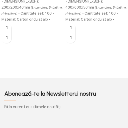
• DIMENSIUNI(LxBxH):
• DIMENSIUNI(LxBxH):
200x200x40mm
400x600x50mm
(L=Lungime, B=Latime,
(L=Lungime, B=Latime,
• Cantitate set: 100 •
• Cantitate set: 100 •
H=Inaltime)
H=Inaltime)
Material: Carton ondulat alb •
Material: Carton ondulat alb •
Structura carton: microondule
Structura carton: microondule
TAFT/E • Cutii din carton
TAFT/E • Cutii din carton
microondule cu o grosime de 1,5
microondule cu o grosime de 1,5
mm ideale pentru transportul in
mm ideale pentru transportul in
siguranta a produselor alimentare
siguranta a produselor alimentare
calde si reci, sunt prevazute cu
calde si reci, sunt prevazute cu
gauri de aerisire, acestea pot fi
gauri de aerisire, acestea pot fi
produse atat simple cat si
produse atat simple cat si
personalizate.
personalizate.
Abonează-te la Newsletterul nostru
Fii la curent cu ultimele noutăți.