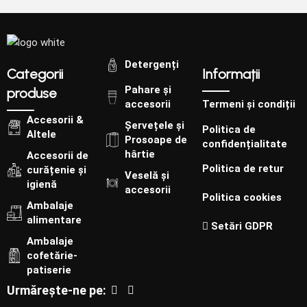
Detergenți
Categorii
Informații
Pahare și
produse
accesorii
Termeni și condiții
Accesorii &
Șervețele și
Politica de
Altele
Prosoape de
confidențialitate
hârtie
Accesorii de
Politica de retur
curățenie și
Veselă și
igienă
accesorii
Politica cookies
Ambalaje
alimentare
Setări GDPR
Ambalaje
cofetărie-
patiserie
Urmărește-ne pe: