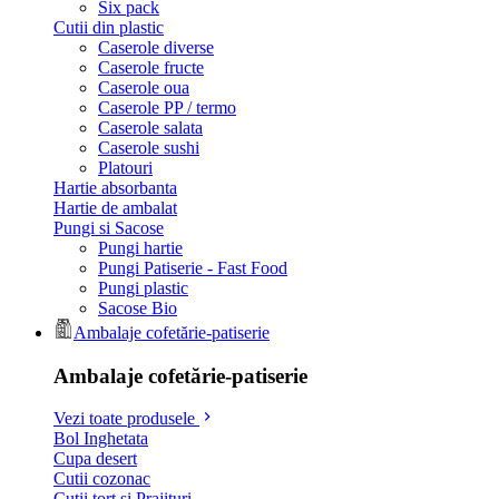
Six pack
Cutii din plastic
Caserole diverse
Caserole fructe
Caserole oua
Caserole PP / termo
Caserole salata
Caserole sushi
Platouri
Hartie absorbanta
Hartie de ambalat
Pungi si Sacose
Pungi hartie
Pungi Patiserie - Fast Food
Pungi plastic
Sacose Bio
Ambalaje cofetărie-patiserie
Ambalaje cofetărie-patiserie
Vezi toate produsele
Bol Inghetata
Cupa desert
Cutii cozonac
Cutii tort si Prajituri