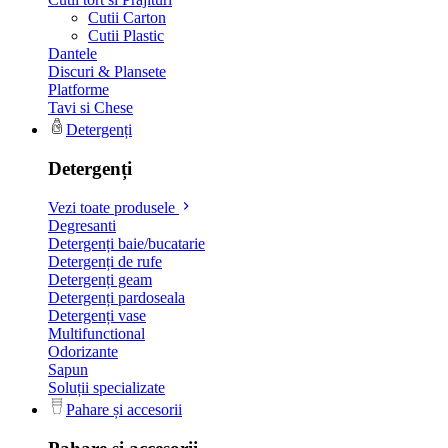
Cutii Carton
Cutii Plastic
Dantele
Discuri & Plansete
Platforme
Tavi si Chese
Detergenți
Detergenți
Vezi toate produsele
Degresanti
Detergenți baie/bucatarie
Detergenți de rufe
Detergenți geam
Detergenți pardoseala
Detergenți vase
Multifunctional
Odorizante
Sapun
Soluții specializate
Pahare și accesorii