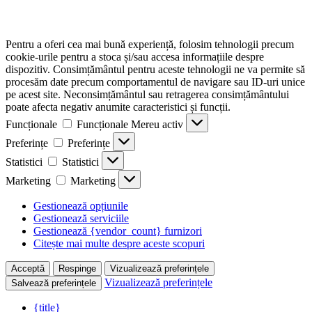
Pentru a oferi cea mai bună experiență, folosim tehnologii precum
cookie-urile pentru a stoca și/sau accesa informațiile despre
dispozitiv. Consimțământul pentru aceste tehnologii ne va permite să
procesăm date precum comportamentul de navigare sau ID-uri unice
pe acest site. Neconsimțământul sau retragerea consimțământului
poate afecta negativ anumite caracteristici și funcții.
Funcționale
Funcționale
Mereu activ
Preferințe
Preferințe
Statistici
Statistici
Marketing
Marketing
Gestionează opțiunile
Gestionează serviciile
Gestionează {vendor_count} furnizori
Citește mai multe despre aceste scopuri
Acceptă
Respinge
Vizualizează preferințele
Vizualizează preferințele
Salvează preferințele
{title}