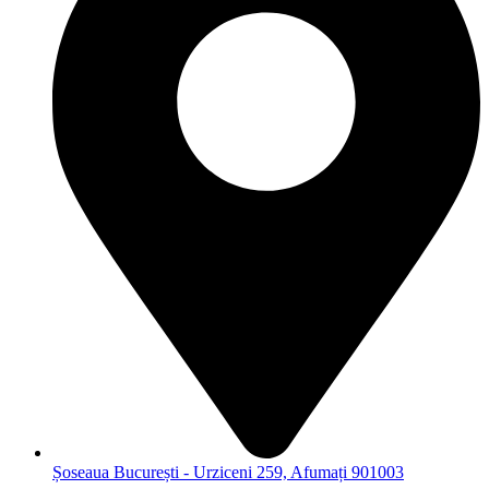
Șoseaua București - Urziceni 259, Afumați 901003