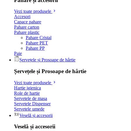
Pahare și accesorii
Vezi toate produsele
Accesori
Capace pahare
Pahare carton
Pahare plastic
Pahare Cristal
Pahare PET
Pahare PP
Paie
Șervețele și Prosoape de hârtie
Șervețele și Prosoape de hârtie
Vezi toate produsele
Hartie igienica
Role de hartie
Servetele de masa
Servetele Dispenser
Servetele umede
Veselă și accesorii
Veselă și accesorii