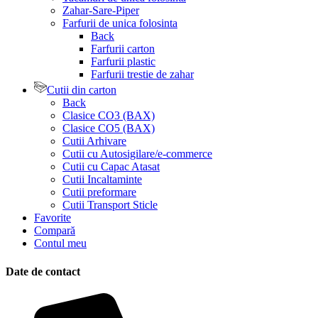
Zahar-Sare-Piper
Farfurii de unica folosinta
Back
Farfurii carton
Farfurii plastic
Farfurii trestie de zahar
Cutii din carton
Back
Clasice CO3 (BAX)
Clasice CO5 (BAX)
Cutii Arhivare
Cutii cu Autosigilare/e-commerce
Cutii cu Capac Atasat
Cutii Incaltaminte
Cutii preformare
Cutii Transport Sticle
Favorite
Compară
Contul meu
Date de contact