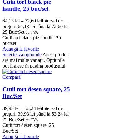
Cutii tort black pie
handle, 25 buc/set
64,13
lei
–
72,60
lei
Interval de
prețuri: 64,13 lei până la 72,60 lei
25 Buc/Set
cu TVA
Cutii tort black pie handle, 25
buc/set
Adaugă la favorite
Selectează opțiunile
Acest produs
are mai multe variații. Opțiunile
pot fi alese în pagina produsului.
Compară
Cutii tort desen square, 25
Buc/Set
39,93
lei
–
53,24
lei
Interval de
prețuri: 39,93 lei până la 53,24 lei
25 Buc/Set
cu TVA
Cutii tort desen square, 25
Buc/Set
Adaugă la favorite