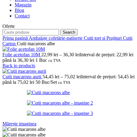
Magazin
Blog
Contact
Oferte
Search
Prima pagină
Ambalaje cofetărie-patiserie
Cutii tort si Prajituri
Cutii
Carton
Cutii macarons albe
Folie acetofan 10M
22,99
lei
–
36,30
lei
Interval de prețuri: 22,99 lei
până la 36,30 lei
1 Buc
cu TVA
Back to products
Cutii macarons aurii
54,45
lei
–
75,02
lei
Interval de prețuri: 54,45 lei
până la 75,02 lei
50 Buc/Set
cu TVA
Mărește imaginea