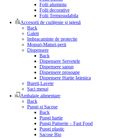
Folii aluminiu
Folii decorative
Folii Termosudabila
Accesorii de curățenie și igienă
Back
Galeti
Imbracaminte de protectie
Mopuri-Maturi-perii
Dispensere
Back
Dispensere Servetele
Dispensere sapun
Dispensere prosoape
Dispensere Hartie Igienica
Bureti,Lavete
Saci menaj
Ambalaje alimentare
Back
Pungi si Sacose
Back
Pungi hartie
Pungi Patiserie – Fast Food
Pungi plastic
Sacose Bio