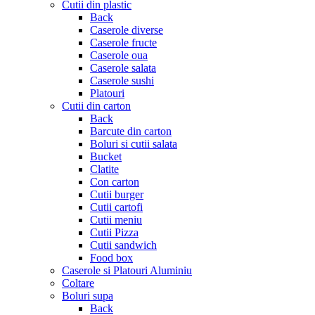
Cutii din plastic
Back
Caserole diverse
Caserole fructe
Caserole oua
Caserole salata
Caserole sushi
Platouri
Cutii din carton
Back
Barcute din carton
Boluri si cutii salata
Bucket
Clatite
Con carton
Cutii burger
Cutii cartofi
Cutii meniu
Cutii Pizza
Cutii sandwich
Food box
Caserole si Platouri Aluminiu
Coltare
Boluri supa
Back