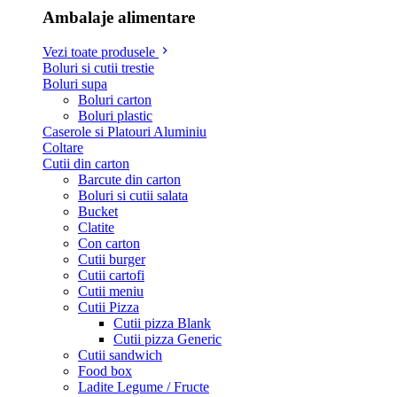
Ambalaje alimentare
Vezi toate produsele
Boluri si cutii trestie
Boluri supa
Boluri carton
Boluri plastic
Caserole si Platouri Aluminiu
Coltare
Cutii din carton
Barcute din carton
Boluri si cutii salata
Bucket
Clatite
Con carton
Cutii burger
Cutii cartofi
Cutii meniu
Cutii Pizza
Cutii pizza Blank
Cutii pizza Generic
Cutii sandwich
Food box
Ladite Legume / Fructe