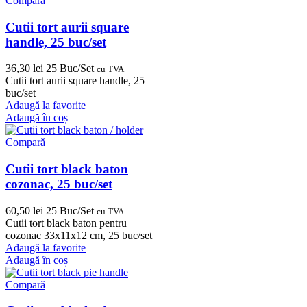
Compară
Cutii tort aurii square
handle, 25 buc/set
36,30
lei
25 Buc/Set
cu TVA
Cutii tort aurii square handle, 25
buc/set
Adaugă la favorite
Adaugă în coș
Compară
Cutii tort black baton
cozonac, 25 buc/set
60,50
lei
25 Buc/Set
cu TVA
Cutii tort black baton pentru
cozonac 33x11x12 cm, 25 buc/set
Adaugă la favorite
Adaugă în coș
Compară