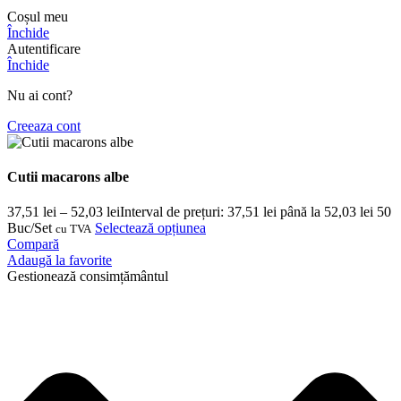
Coșul meu
Închide
Autentificare
Închide
Nu ai cont?
Creeaza cont
Cutii macarons albe
37,51
lei
–
52,03
lei
Interval de prețuri: 37,51 lei până la 52,03 lei
50
Buc/Set
Selectează opțiunea
cu TVA
Compară
Adaugă la favorite
Gestionează consimțământul