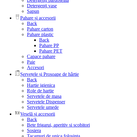
Detergenți pardoseala
Detergenți vase
Sapun
Pahare și accesorii
Back
Pahare carton
Pahare plastic
Back
Pahare PP
Pahare PET
Capace pahare
Paie
Accesori
Șervețele și Prosoape de hârtie
Back
Hartie igienica
Role de hartie
Servetele de masa
Servetele Dispenser
Servetele umede
Veselă și accesorii
Back
Bete frigarui, aperitiv si scobitori
Sosiera
Tacamuri de unica folosinta