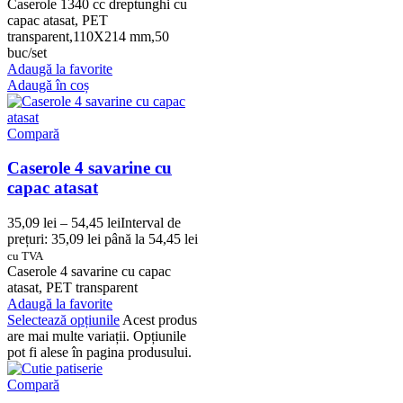
Caserole 1340 cc dreptunghi cu
capac atasat, PET
transparent,110X214 mm,50
buc/set
Adaugă la favorite
Adaugă în coș
Compară
Caserole 4 savarine cu
capac atasat
35,09
lei
–
54,45
lei
Interval de
prețuri: 35,09 lei până la 54,45 lei
cu TVA
Caserole 4 savarine cu capac
atasat, PET transparent
Adaugă la favorite
Selectează opțiunile
Acest produs
are mai multe variații. Opțiunile
pot fi alese în pagina produsului.
Compară