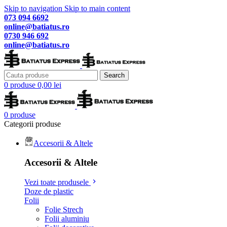
Skip to navigation
Skip to main content
073 094 6692
online@batiatus.ro
0730 946 692
online@batiatus.ro
Search
0
produse
0,00
lei
0
produse
Categorii produse
Accesorii & Altele
Accesorii & Altele
Vezi toate produsele
Doze de plastic
Folii
Folie Strech
Folii aluminiu