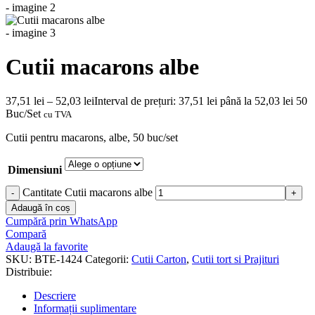
Cutii macarons albe
37,51
lei
–
52,03
lei
Interval de prețuri: 37,51 lei până la 52,03 lei
50
Buc/Set
cu TVA
Cutii pentru macarons, albe, 50 buc/set
Dimensiuni
Cantitate Cutii macarons albe
Adaugă în coș
Cumpără prin WhatsApp
Compară
Adaugă la favorite
SKU:
BTE-1424
Categorii:
Cutii Carton
,
Cutii tort si Prajituri
Distribuie:
Descriere
Informații suplimentare