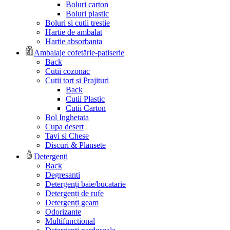
Boluri carton
Boluri plastic
Boluri si cutii trestie
Hartie de ambalat
Hartie absorbanta
Ambalaje cofetărie-patiserie
Back
Cutii cozonac
Cutii tort si Prajituri
Back
Cutii Plastic
Cutii Carton
Bol Inghetata
Cupa desert
Tavi si Chese
Discuri & Plansete
Detergenți
Back
Degresanti
Detergenți baie/bucatarie
Detergenți de rufe
Detergenți geam
Odorizante
Multifunctional