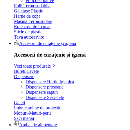
Folii decorative
Folii Termosudabila
Galetuse Plastic
Hartie de copt
Masina Termosudare
Role casa de marcat
Sticle de plastic
Tava autoservire
Accesorii de curățenie și igienă
Accesorii de curățenie și igienă
Vezi toate produsele
Bureti,Lavete
Dispensere
Dispensere Hartie Igienica
Dispensere prosoape
Dispensere sapun
Dispensere Servetele
Galeti
Imbracaminte de protectie
Mopuri-Maturi-perii
Saci menaj
Ambalaje alimentare