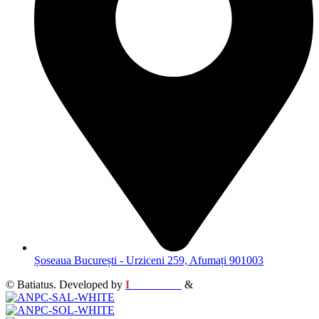
Șoseaua București - Urziceni 259, Afumați 901003
© Batiatus. Developed by
I
MCreative
&
WEBC