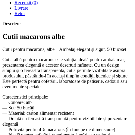
Recenzii (0)
Livrare
Retur
Descriere
Cutii macarons albe
Cutii pentru macarons, albe – Ambalaj elegant și sigur, 50 buc/set
Cutia albă pentru macarons este soluția ideală pentru ambalarea și
prezentarea elegantă a acestor deserturi rafinate. Cu un design
simplu și o fereastră transparentă, cutia permite vizibilitate asupra
produsului, păstrându-l în același timp în condiții igienice și sigure.
Este perfectă pentru cofetării, laboratoare de patiserie, cadouri sau
evenimente speciale.
Caracteristici principale:
— Culoare: alb
— Set: 50 bucăți
— Material: carton alimentar rezistent
— Dotată cu fereastră transparentă pentru vizibilitate și prezentare
elegantă
— Potrivită pentru 4-6 macarons (în funcție de dimensiune)
— Ideală pentru cofetării, evenimente, livrări sau cadouri