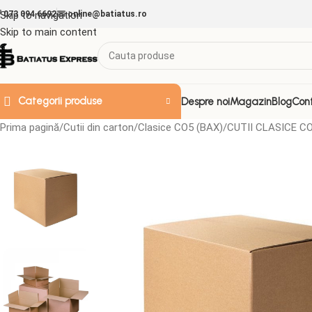
Skip to navigation
073 094 6692
online@batiatus.ro
Skip to main content
Categorii produse
Despre noi
Magazin
Blog
Con
Prima pagină
Cutii din carton
Clasice CO5 (BAX)
CUTII CLASICE CO
ACCESORII & ALTELE
Doze de plastic
Folii
Folie Strech
Folii aluminiu
Folii decorative