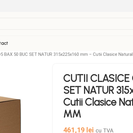
tact
5 BAX 50 BUC SET NATUR 315x225x160 mm – Cutii Clasice Natural
VEZI TOATE PRODUSELE
CUTII CLASICE
Folii Termosudabila
Role casa de marcat
SET NATUR 315
Galetuse Plastic
Sticle de plastic
Cutii Clasice Na
Hartie de copt
Tava autoservire
MM
Masina Termosudare
461,19
lei
cu TVA