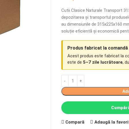
Cutii Clasice Naturale Transport 3
depozitarea și transportul produselo
au dimensiunile de 315x225x160 mm ș
soluție eficientă și economică pen
Produs fabricat la comandă
Acest produs este fabricat la 
este de
5–7 zile lucrătoare
, d
Ad
Cumpără
Compară
Adaugă la favori