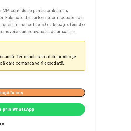
15 MM sunt ideale pentru ambalarea,
r. Fabricate din carton natural, aceste cutii
i vin într-un set de 50 de bucăți, oferind o
tru nevoile dumneavoastră de ambalare.
comandă. Termenul estimat de producție
upă care comanda va fi expediată.
augă în coș
 prin WhatsApp
te