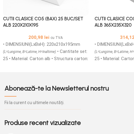
CUTII CLASICE CO5 (BAX) 25 BUC/SET
CUTII CLASICE CO
ALB 220X210X195
ALB 365X235X320
200,98
lei
314,1
cu TVA
• DIMENSIUNI(LxBxH): 220x210x195mm
• DIMENSIUNI(LxBx
• Cantitate set:
(L=Lungime, B=Latime, H=Inaltime)
(L=Lungime, B=Latime, H=
25 • Material: Carton alb • Structura carton:
25 • Material: Carto
CO5 TA3FT/BC • Cutii Carton colectoare
CO5 TA3FT/BC • Cut
fefco 0201 sunt usoare, compuse din 3
fefco 0201 sunt us
straturi netede din carton si doua ondule.
straturi netede din 
Abonează-te la Newsletterul nostru
Acestea va sunt oferite intr-o gama de
Acestea va sunt ofe
dimensiuni foarte variate. Cutiile din carton
dimensiuni foarte va
CO5 pot fi folosite pentru depozitare,
CO5 pot fi folosite 
Fii la curent cu ultimele noutăți.
ambalare si transport, acestea fiind o
ambalare si transpor
metoda foarte rentabila de ambalaj pentru
metoda foarte renta
Produse recent vizualizate
a stoca si expedia produse. • Ambalajultau
a stoca si expedia 
va pune la dispozitie ca si producator
va pune la dispoziti