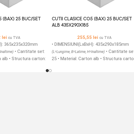
5 (BAX) 25 BUC/SET
CUTII CLASICE CO5 (BAX) 25 BUC/SET
ALB 435X290X185
2
lei
255,55
lei
cu TVA
cu TVA
H): 365x235x320mm
• DIMENSIUNI(LxBxH): 435x290x185mm
• Cantitate set:
• Cantitate se
Inaltime)
(L=Lungime, B=Latime, H=Inaltime)
n alb • Structura carton:
25 • Material: Carton alb • Structura carto
ii Carton colectoare
CO5 TA3FT/BC • Cutii Carton colectoare
oare, compuse din 3
fefco 0201 sunt usoare, compuse din 3
carton si doua ondule.
straturi netede din carton si doua ondule.
rite intr-o gama de
Acestea va sunt oferite intr-o gama de
riate. Cutiile din carton
dimensiuni foarte variate. Cutiile din cart
pentru depozitare,
CO5 pot fi folosite pentru depozitare,
t, acestea fiind o
ambalare si transport, acestea fiind o
bila de ambalaj pentru
metoda foarte rentabila de ambalaj pent
produse. • Ambalajultau
a stoca si expedia produse. • Ambalajulta
e ca si producator
va pune la dispozitie ca si producator