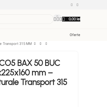
0,00
lei
Oferte
e Transport 315 MM
 CO5 BAX 50 BUC
x225x160 mm –
turale Transport 315