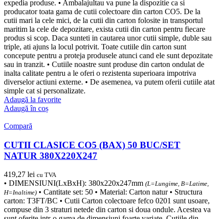
expedia produse. • Ambalajultau va pune la dispozitie ca si
producator toata gama de cutii colectoare din carton CO5. De la
cutii mari la cele mici, de la cutii din carton folosite in transportul
maritim la cele de depozitare, exista cutii din carton pentru fiecare
produs si scop. Daca sunteti in cautarea unor cutii simple, duble sau
triple, ati ajuns la locul potrivit. Toate cutiile din carton sunt
concepute pentru a proteja produsele atunci cand ele sunt depozitate
sau in tranzit. • Cutiile noastre sunt produse din carton ondulat de
inalta calitate pentru a le oferi o rezistenta superioara impotriva
diverselor actiuni externe. • De asemenea, va putem oferii cutiile atat
simple cat si personalizate.
Adaugă la favorite
Adaugă în coș
Compară
CUTII CLASICE CO5 (BAX) 50 BUC/SET
NATUR 380X220X247
419,27
lei
cu TVA
• DIMENSIUNI(LxBxH): 380x220x247mm
(L=Lungime, B=Latime,
• Cantitate set: 50 • Material: Carton natur • Structura
H=Inaltime)
carton: T3FT/BC • Cutii Carton colectoare fefco 0201 sunt usoare,
compuse din 3 straturi netede din carton si doua ondule. Acestea va
sunt oferite intr-o gama de dimensiuni foarte variate. Cutiile din