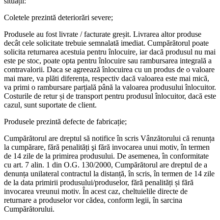
situații:
Coletele prezintă deteriorări severe;
Produsele au fost livrate / facturate greșit. Livrarea altor produse
decât cele solicitate trebuie semnalată imediat. Cumpărătorul poate
solicita returnarea acestuia pentru înlocuire, iar dacă produsul nu mai
este pe stoc, poate opta pentru înlocuire sau rambursarea integrală a
contravalorii. Daca se agreează înlocuirea cu un produs de o valoare
mai mare, va plăti diferența, respectiv dacă valoarea este mai mică,
va primi o rambursare parțială până la valoarea produsului înlocuitor.
Costurile de retur și de transport pentru produsul înlocuitor, dacă este
cazul, sunt suportate de client.
Produsele prezintă defecte de fabricație;
Cumpărătorul are dreptul să notifice în scris Vânzătorului că renunța
la cumpărare, fără penalități şi fără invocarea unui motiv, în termen
de 14 zile de la primirea produsului. De asemenea, în conformitate
cu art. 7 alin. 1 din O.G. 130/2000, Cumpărătorul are dreptul de a
denunța unilateral contractul la distanță, în scris, în termen de 14 zile
de la data primirii produsului/produselor, fără penalități și fără
invocarea vreunui motiv. În acest caz, cheltuielile directe de
returnare a produselor vor cădea, conform legii, în sarcina
Cumpărătorului.