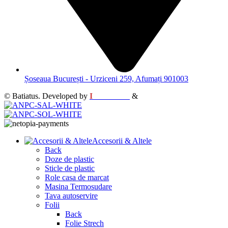
Șoseaua București - Urziceni 259, Afumați 901003
© Batiatus. Developed by
I
MCreative
&
WEBC
Accesorii & Altele
Back
Doze de plastic
Sticle de plastic
Role casa de marcat
Masina Termosudare
Tava autoservire
Folii
Back
Folie Strech