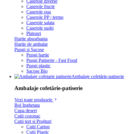
Caserole diverse
Caserole fructe
Caserole oua
Caserole PP / termo
Caserole salata
Caserole sushi
Platouri
Hartie absorbanta
Hartie de ambalat
Pungi si Sacose
Pungi hartie
Pungi Patiserie - Fast Food
Pungi plastic
Sacose Bio
Ambalaje cofetărie-patiserie
Ambalaje cofetărie-patiserie
Vezi toate produsele
Bol Inghetata
Cupa desert
Cutii cozonac
Cutii tort si Prajituri
Cutii Carton
Cutii Plastic