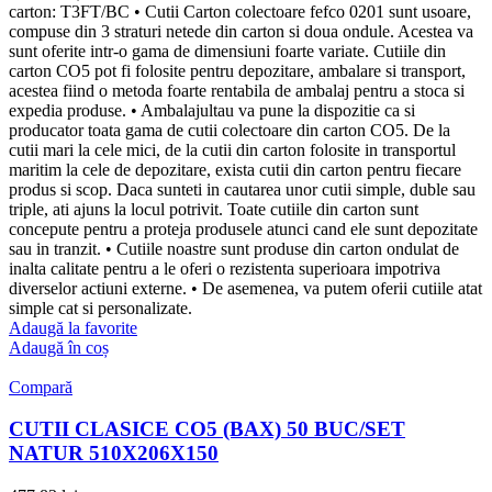
carton: T3FT/BC • Cutii Carton colectoare fefco 0201 sunt usoare,
compuse din 3 straturi netede din carton si doua ondule. Acestea va
sunt oferite intr-o gama de dimensiuni foarte variate. Cutiile din
carton CO5 pot fi folosite pentru depozitare, ambalare si transport,
acestea fiind o metoda foarte rentabila de ambalaj pentru a stoca si
expedia produse. • Ambalajultau va pune la dispozitie ca si
producator toata gama de cutii colectoare din carton CO5. De la
cutii mari la cele mici, de la cutii din carton folosite in transportul
maritim la cele de depozitare, exista cutii din carton pentru fiecare
produs si scop. Daca sunteti in cautarea unor cutii simple, duble sau
triple, ati ajuns la locul potrivit. Toate cutiile din carton sunt
concepute pentru a proteja produsele atunci cand ele sunt depozitate
sau in tranzit. • Cutiile noastre sunt produse din carton ondulat de
inalta calitate pentru a le oferi o rezistenta superioara impotriva
diverselor actiuni externe. • De asemenea, va putem oferii cutiile atat
simple cat si personalizate.
Adaugă la favorite
Adaugă în coș
Compară
CUTII CLASICE CO5 (BAX) 50 BUC/SET
NATUR 510X206X150