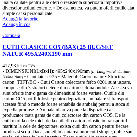
inalta calitate pentru a le oferi o rezistenta superioara impotriva
diverselor actiuni externe. • De asemenea, va putem oferii cutiile atat
simple cat si personalizate.
Adaugă la favorite
Adaugă în coș
Compară
CUTII CLASICE CO5 (BAX) 25 BUC/SET
NATUR 495X240X190 mm
417,93
lei
cu TVA
• DIMENSIUNI(LxBxH): 495x240x190mm
(L=Lungime, B=Latime,
• Cantitate set:25 • Material: Carton natur • Structura
H=Inaltime)
carton: T3FT/BC • Cutii Carton colectoare fefco 0201 sunt usoare,
compuse din 3 straturi netede din carton si doua ondule. Acestea va
sunt oferite intr-o gama de dimensiuni foarte variate. Cutiile din
carton CO5 pot fi folosite pentru depozitare, ambalare si transport,
acestea fiind o metoda foarte rentabila de ambalaj pentru a stoca si
expedia produse. • Ambalajultau va pune la dispozitie ca si
producator toata gama de cutii colectoare din carton CO5. De la
cutii mari la cele mici, de la cutii din carton folosite in transportul
maritim la cele de depozitare, exista cutii din carton pentru fiecare
produs si scop. Daca sunteti in cautarea unor cutii simple, duble sau