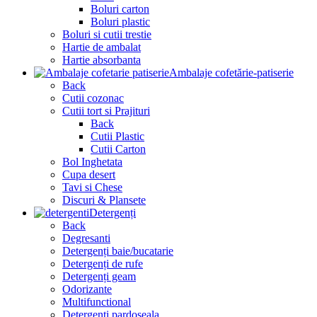
Boluri carton
Boluri plastic
Boluri si cutii trestie
Hartie de ambalat
Hartie absorbanta
Ambalaje cofetărie-patiserie
Back
Cutii cozonac
Cutii tort si Prajituri
Back
Cutii Plastic
Cutii Carton
Bol Inghetata
Cupa desert
Tavi si Chese
Discuri & Plansete
Detergenți
Back
Degresanti
Detergenți baie/bucatarie
Detergenți de rufe
Detergenți geam
Odorizante
Multifunctional
Detergenți pardoseala