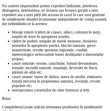
Nu suntem răspunzători pentru expedieri întârziate, pierderea,
distrugerea, deteriorarea, ne livrarea sau livrarea greșită a unei
expedieri sau a unei părți din aceasta în cazul în care sunt generate
de următoarele situații/circumstanțe independente de voința noastră,
dar nelimitându-se la acestea:
blocaje rutiere (căderi de copaci, stânci, coliziuni în lanț),
surpări de teren în apropierea șoselei;
căderi de poduri, astupări de tunele montane, deraierea
trenurilor în apropierea șoselei, blocări naturale, greve
neautorizate, revolte spontane regionale, condiții
meteorologice nefavorabile bunei desfășurări a itinerariului
propus;
cauze naturale: seisme, cataclisme, furtuni devastatoare,
tornade, incendii naturale, inundații, deversări de fluvii,
părăsiri de albii etc;
cauze umane: starea de război, starea de asediu, etatizarea
forțată (trecerea în proprietatea statului), revoluții, revolte
populare etc;
nerespectarea comenzilor de către furnizori și terți.
Retur
Cumpărătorul poate solicita returnarea produselor în următoarele