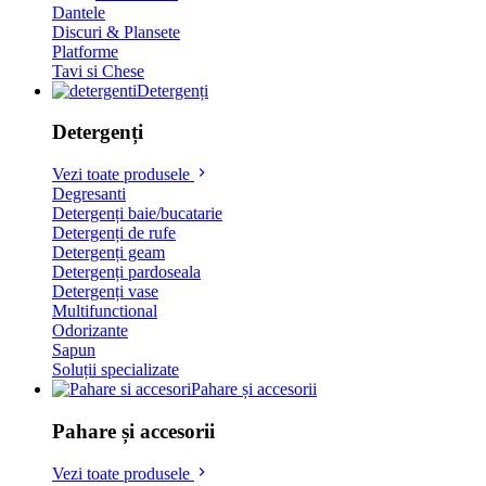
Dantele
Discuri & Plansete
Platforme
Tavi si Chese
Detergenți
Detergenți
Vezi toate produsele
Degresanti
Detergenți baie/bucatarie
Detergenți de rufe
Detergenți geam
Detergenți pardoseala
Detergenți vase
Multifunctional
Odorizante
Sapun
Soluții specializate
Pahare și accesorii
Pahare și accesorii
Vezi toate produsele