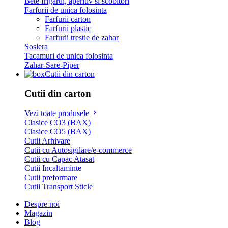
Bete frigarui, aperitiv si scobitori
Farfurii de unica folosinta
Farfurii carton
Farfurii plastic
Farfurii trestie de zahar
Sosiera
Tacamuri de unica folosinta
Zahar-Sare-Piper
Cutii din carton
Cutii din carton
Vezi toate produsele
Clasice CO3 (BAX)
Clasice CO5 (BAX)
Cutii Arhivare
Cutii cu Autosigilare/e-commerce
Cutii cu Capac Atasat
Cutii Incaltaminte
Cutii preformare
Cutii Transport Sticle
Despre noi
Magazin
Blog