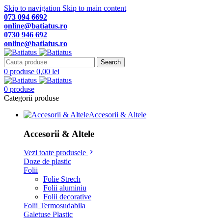
Skip to navigation
Skip to main content
073 094 6692
online@batiatus.ro
0730 946 692
online@batiatus.ro
Search
0
produse
0,00
lei
0
produse
Categorii produse
Accesorii & Altele
Accesorii & Altele
Vezi toate produsele
Doze de plastic
Folii
Folie Strech
Folii aluminiu
Folii decorative
Folii Termosudabila
Galetuse Plastic