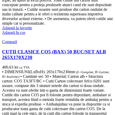
triple, ati ajuns la locul potrivit. Toate cutiile din carton sunt
concepute pentru a proteja produsele atunci cand ele sunt depozitate
sau in tranzit. • Cutiile noastre sunt produse din carton ondulat de
inalta calitate pentru a le oferi o rezistenta superioara impotriva
diverselor actiuni externe. • De asemenea, va putem oferii cutiile atat
simple cat si personalizate.
Adaugă la favorite
Adaugă în coș
Compară
CUTII CLASICE CO5 (BAX) 50 BUC/SET ALB
265X170X230
400,63
lei
cu TVA
• DIMENSIUNI(LxBxH): 265x170x230mm
(L=Lungime, B=Latime,
• Cantitate set: 50 • Material: Carton alb • Structura
H=Inaltime)
carton: CO5 TA3FT/BC • Cutii Carton colectoare fefco 0201 sunt
usoare, compuse din 3 straturi netede din carton si doua ondule.
Acestea va sunt oferite intr-o gama de dimensiuni foarte variate.
Cutiile din carton CO5 pot fi folosite pentru depozitare, ambalare si
transport, acestea fiind o metoda foarte rentabila de ambalaj pentru a
stoca si expedia produse. • Ambalajultau va pune la dispozitie ca si
producator toata gama de cutii colectoare din carton CO5. De la
cutii mari la cele mici, de la cutii din carton folosite in transportul