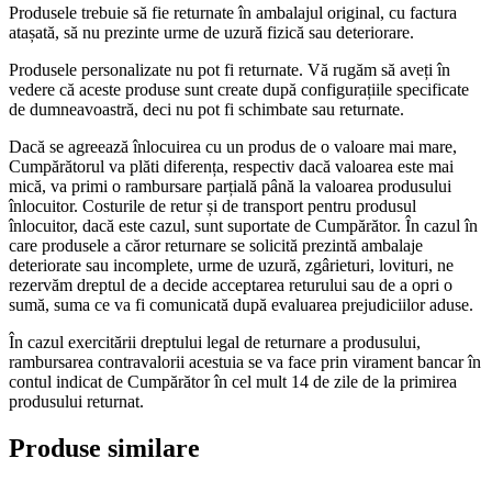
Produsele trebuie să fie returnate în ambalajul original, cu factura
atașată, să nu prezinte urme de uzură fizică sau deteriorare.
Produsele personalizate nu pot fi returnate. Vă rugăm să aveți în
vedere că aceste produse sunt create după configurațiile specificate
de dumneavoastră, deci nu pot fi schimbate sau returnate.
Dacă se agreează înlocuirea cu un produs de o valoare mai mare,
Cumpărătorul va plăti diferența, respectiv dacă valoarea este mai
mică, va primi o rambursare parțială până la valoarea produsului
înlocuitor. Costurile de retur și de transport pentru produsul
înlocuitor, dacă este cazul, sunt suportate de Cumpărător. În cazul în
care produsele a căror returnare se solicită prezintă ambalaje
deteriorate sau incomplete, urme de uzură, zgârieturi, lovituri, ne
rezervăm dreptul de a decide acceptarea returului sau de a opri o
sumă, suma ce va fi comunicată după evaluarea prejudiciilor aduse.
În cazul exercitării dreptului legal de returnare a produsului,
rambursarea contravalorii acestuia se va face prin virament bancar în
contul indicat de Cumpărător în cel mult 14 de zile de la primirea
produsului returnat.
Produse similare