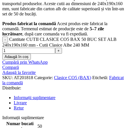
transportul produselor. Aceste cutii au dimensiuni de 240x190x160
mm, sunt fabricate din carton alb de calitate superioară și vin într-un
set de 50 de bucăți.
Produs fabricat la comandă
Acest produs este fabricat la
comandă. Termenul estimat de producție este de
5–7 zile
lucrătoare
, după care comanda va fi expediată.
Cantitate CUTII CLASICE CO5 BAX 50 BUC SET ALB
240x190x160 mm - Cutii Clasice Albe 240 MM
Adaugă în coș
Cumpără prin WhatsApp
Compară
Adaugă la favorite
SKU:
AT201818
Categorie:
Clasice CO5 (BAX)
Etichetă:
Fabricat
la comandă
Distribuie:
Informații suplimentare
Livrare
Retur
Informații suplimentare
Numar bucati
50