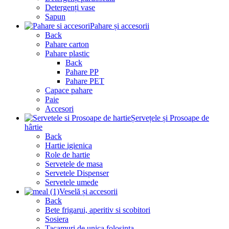
Detergenți vase
Sapun
Pahare și accesorii
Back
Pahare carton
Pahare plastic
Back
Pahare PP
Pahare PET
Capace pahare
Paie
Accesori
Șervețele și Prosoape de
hârtie
Back
Hartie igienica
Role de hartie
Servetele de masa
Servetele Dispenser
Servetele umede
Veselă și accesorii
Back
Bete frigarui, aperitiv si scobitori
Sosiera
Tacamuri de unica folosinta