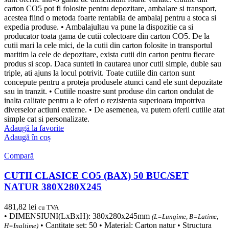
carton CO5 pot fi folosite pentru depozitare, ambalare si transport,
acestea fiind o metoda foarte rentabila de ambalaj pentru a stoca si
expedia produse. • Ambalajultau va pune la dispozitie ca si
producator toata gama de cutii colectoare din carton CO5. De la
cutii mari la cele mici, de la cutii din carton folosite in transportul
maritim la cele de depozitare, exista cutii din carton pentru fiecare
produs si scop. Daca sunteti in cautarea unor cutii simple, duble sau
triple, ati ajuns la locul potrivit. Toate cutiile din carton sunt
concepute pentru a proteja produsele atunci cand ele sunt depozitate
sau in tranzit. • Cutiile noastre sunt produse din carton ondulat de
inalta calitate pentru a le oferi o rezistenta superioara impotriva
diverselor actiuni externe. • De asemenea, va putem oferii cutiile atat
simple cat si personalizate.
Adaugă la favorite
Adaugă în coș
Compară
CUTII CLASICE CO5 (BAX) 50 BUC/SET
NATUR 380X280X245
481,82
lei
cu TVA
• DIMENSIUNI(LxBxH): 380x280x245mm
(L=Lungime, B=Latime,
• Cantitate set: 50 • Material: Carton natur • Structura
H=Inaltime)