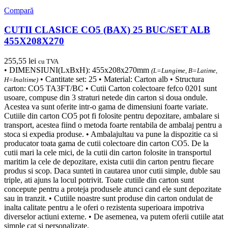
Compară
CUTII CLASICE CO5 (BAX) 25 BUC/SET ALB
455X208X270
255,55
lei
cu TVA
• DIMENSIUNI(LxBxH): 455x208x270mm
(L=Lungime, B=Latime,
• Cantitate set: 25 • Material: Carton alb • Structura
H=Inaltime)
carton: CO5 TA3FT/BC • Cutii Carton colectoare fefco 0201 sunt
usoare, compuse din 3 straturi netede din carton si doua ondule.
Acestea va sunt oferite intr-o gama de dimensiuni foarte variate.
Cutiile din carton CO5 pot fi folosite pentru depozitare, ambalare si
transport, acestea fiind o metoda foarte rentabila de ambalaj pentru a
stoca si expedia produse. • Ambalajultau va pune la dispozitie ca si
producator toata gama de cutii colectoare din carton CO5. De la
cutii mari la cele mici, de la cutii din carton folosite in transportul
maritim la cele de depozitare, exista cutii din carton pentru fiecare
produs si scop. Daca sunteti in cautarea unor cutii simple, duble sau
triple, ati ajuns la locul potrivit. Toate cutiile din carton sunt
concepute pentru a proteja produsele atunci cand ele sunt depozitate
sau in tranzit. • Cutiile noastre sunt produse din carton ondulat de
inalta calitate pentru a le oferi o rezistenta superioara impotriva
diverselor actiuni externe. • De asemenea, va putem oferii cutiile atat
simple cat si personalizate.