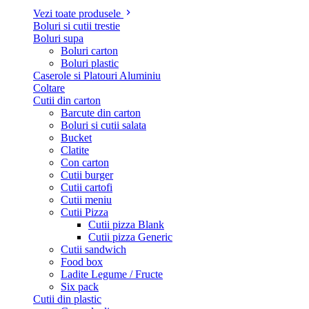
Vezi toate produsele
Boluri si cutii trestie
Boluri supa
Boluri carton
Boluri plastic
Caserole si Platouri Aluminiu
Coltare
Cutii din carton
Barcute din carton
Boluri si cutii salata
Bucket
Clatite
Con carton
Cutii burger
Cutii cartofi
Cutii meniu
Cutii Pizza
Cutii pizza Blank
Cutii pizza Generic
Cutii sandwich
Food box
Ladite Legume / Fructe
Six pack
Cutii din plastic