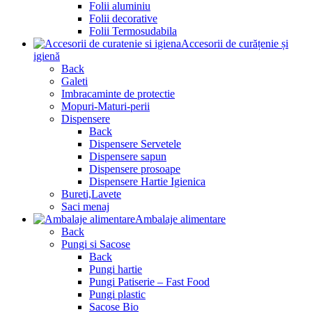
Folii aluminiu
Folii decorative
Folii Termosudabila
Accesorii de curățenie și
igienă
Back
Galeti
Imbracaminte de protectie
Mopuri-Maturi-perii
Dispensere
Back
Dispensere Servetele
Dispensere sapun
Dispensere prosoape
Dispensere Hartie Igienica
Bureti,Lavete
Saci menaj
Ambalaje alimentare
Back
Pungi si Sacose
Back
Pungi hartie
Pungi Patiserie – Fast Food
Pungi plastic
Sacose Bio