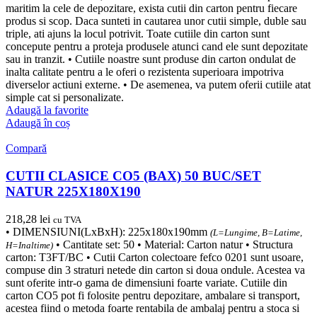
maritim la cele de depozitare, exista cutii din carton pentru fiecare
produs si scop. Daca sunteti in cautarea unor cutii simple, duble sau
triple, ati ajuns la locul potrivit. Toate cutiile din carton sunt
concepute pentru a proteja produsele atunci cand ele sunt depozitate
sau in tranzit. • Cutiile noastre sunt produse din carton ondulat de
inalta calitate pentru a le oferi o rezistenta superioara impotriva
diverselor actiuni externe. • De asemenea, va putem oferii cutiile atat
simple cat si personalizate.
Adaugă la favorite
Adaugă în coș
Compară
CUTII CLASICE CO5 (BAX) 50 BUC/SET
NATUR 225X180X190
218,28
lei
cu TVA
• DIMENSIUNI(LxBxH): 225x180x190mm
(L=Lungime, B=Latime,
• Cantitate set: 50 • Material: Carton natur • Structura
H=Inaltime)
carton: T3FT/BC • Cutii Carton colectoare fefco 0201 sunt usoare,
compuse din 3 straturi netede din carton si doua ondule. Acestea va
sunt oferite intr-o gama de dimensiuni foarte variate. Cutiile din
carton CO5 pot fi folosite pentru depozitare, ambalare si transport,
acestea fiind o metoda foarte rentabila de ambalaj pentru a stoca si