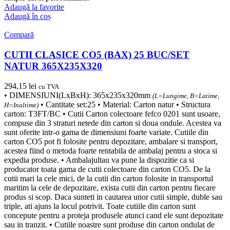
Adaugă la favorite
Adaugă în coș
Compară
CUTII CLASICE CO5 (BAX) 25 BUC/SET
NATUR 365X235X320
294,15
lei
cu TVA
• DIMENSIUNI(LxBxH): 365x235x320mm
(L=Lungime, B=Latime,
• Cantitate set:25 • Material: Carton natur • Structura
H=Inaltime)
carton: T3FT/BC • Cutii Carton colectoare fefco 0201 sunt usoare,
compuse din 3 straturi netede din carton si doua ondule. Acestea va
sunt oferite intr-o gama de dimensiuni foarte variate. Cutiile din
carton CO5 pot fi folosite pentru depozitare, ambalare si transport,
acestea fiind o metoda foarte rentabila de ambalaj pentru a stoca si
expedia produse. • Ambalajultau va pune la dispozitie ca si
producator toata gama de cutii colectoare din carton CO5. De la
cutii mari la cele mici, de la cutii din carton folosite in transportul
maritim la cele de depozitare, exista cutii din carton pentru fiecare
produs si scop. Daca sunteti in cautarea unor cutii simple, duble sau
triple, ati ajuns la locul potrivit. Toate cutiile din carton sunt
concepute pentru a proteja produsele atunci cand ele sunt depozitate
sau in tranzit. • Cutiile noastre sunt produse din carton ondulat de