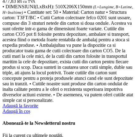
477,83
lei
cu TVA
• DIMENSIUNI(LxBxH): 510X206X150mm
(L=Lungime, B=Latime,
• Cantitate set: 50 • Material: Carton natur • Structura
H=Inaltime)
carton: T3FT/BC • Cutii Carton colectoare fefco 0201 sunt usoare,
compuse din 3 straturi netede din carton si doua ondule. Acestea va
sunt oferite intr-o gama de dimensiuni foarte variate. Cutiile din
carton CO5 pot fi folosite pentru depozitare, ambalare si transport,
acestea fiind o metoda foarte rentabila de ambalaj pentru a stoca si
expedia produse. • Ambalajultau va pune la dispozitie ca si
producator toata gama de cutii colectoare din carton CO5. De la
cutii mari la cele mici, de la cutii din carton folosite in transportul
maritim la cele de depozitare, exista cutii din carton pentru fiecare
produs si scop. Daca sunteti in cautarea unor cutii simple, duble sau
triple, ati ajuns la locul potrivit. Toate cutiile din carton sunt
concepute pentru a proteja produsele atunci cand ele sunt depozitate
sau in tranzit. • Cutiile noastre sunt produse din carton ondulat de
inalta calitate pentru a le oferi o rezistenta superioara impotriva
diverselor actiuni externe. • De asemenea, va putem oferi cutiile atat
simple cat si personalizate.
Adaugă la favorite
Adaugă în coș
Abonează-te la Newsletterul nostru
Fii la curent cu ultimele noutăți.