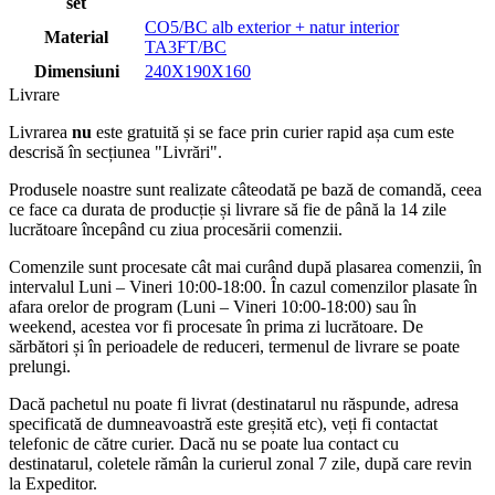
set
CO5/BC alb exterior + natur interior
Material
TA3FT/BC
Dimensiuni
240X190X160
Livrare
Livrarea
nu
este gratuită și se face prin curier rapid așa cum este
descrisă în secțiunea "Livrări".
Produsele noastre sunt realizate câteodată pe bază de comandă, ceea
ce face ca durata de producție și livrare să fie de până la 14 zile
lucrătoare începând cu ziua procesării comenzii.
Comenzile sunt procesate cât mai curând după plasarea comenzii, în
intervalul Luni – Vineri 10:00-18:00. În cazul comenzilor plasate în
afara orelor de program (Luni – Vineri 10:00-18:00) sau în
weekend, acestea vor fi procesate în prima zi lucrătoare. De
sărbători și în perioadele de reduceri, termenul de livrare se poate
prelungi.
Dacă pachetul nu poate fi livrat (destinatarul nu răspunde, adresa
specificată de dumneavoastră este greșită etc), veți fi contactat
telefonic de către curier. Dacă nu se poate lua contact cu
destinatarul, coletele rămân la curierul zonal 7 zile, după care revin
la Expeditor.