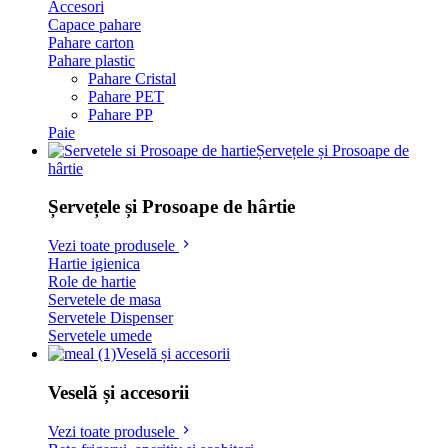
Accesori
Capace pahare
Pahare carton
Pahare plastic
Pahare Cristal
Pahare PET
Pahare PP
Paie
Șervețele și Prosoape de
hârtie
Șervețele și Prosoape de hârtie
Vezi toate produsele
Hartie igienica
Role de hartie
Servetele de masa
Servetele Dispenser
Servetele umede
Veselă și accesorii
Veselă și accesorii
Vezi toate produsele