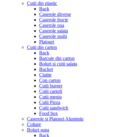
Cutii din plastic
Back
Caserole diverse
Caserole fructe
Caserole oua
Caserole salata
Caserole sushi
Platouri
Cutii din carton
Back
Barcute din carton
Boluri si cutii salata
Bucket
Clatite
Con carton
Cutii burger
Cutii cartofi
Cutii meniu
Cutii Pizza
Cutii sandwich
Food box
Caserole si Platouri Aluminiu
Coltare
Boluri supa
Back