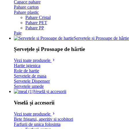
Capace pahare
Pahare carton
Pahare plastic
Pahare Cristal
Pahare PET
Pahare PP
Paie
Șervețele și Prosoape de hârtie
Șervețele și Prosoape de hârtie
Vezi toate produsele
Hartie igienica
Role de hartie
Servetele de masa
Servetele Dispenser
Servetele umede
Veselă și accesorii
Veselă și accesorii
Vezi toate produsele
Bete frigarui, aperitiv si scobitori
Farfurii de unica folosinta