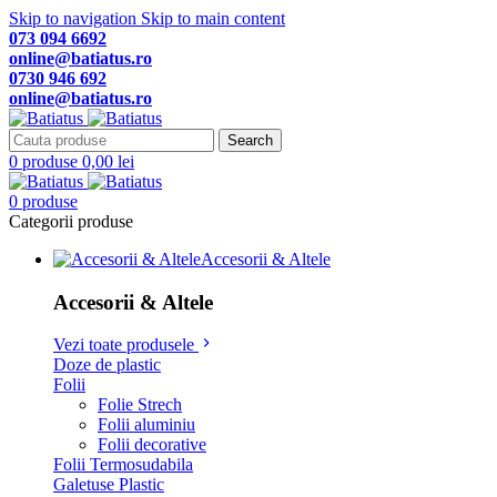
Skip to navigation
Skip to main content
073 094 6692
online@batiatus.ro
0730 946 692
online@batiatus.ro
Search
0
produse
0,00
lei
0
produse
Categorii produse
Accesorii & Altele
Accesorii & Altele
Vezi toate produsele
Doze de plastic
Folii
Folie Strech
Folii aluminiu
Folii decorative
Folii Termosudabila
Galetuse Plastic