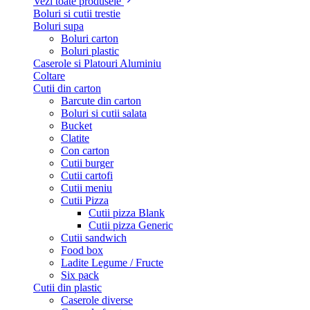
Vezi toate produsele
Boluri si cutii trestie
Boluri supa
Boluri carton
Boluri plastic
Caserole si Platouri Aluminiu
Coltare
Cutii din carton
Barcute din carton
Boluri si cutii salata
Bucket
Clatite
Con carton
Cutii burger
Cutii cartofi
Cutii meniu
Cutii Pizza
Cutii pizza Blank
Cutii pizza Generic
Cutii sandwich
Food box
Ladite Legume / Fructe
Six pack
Cutii din plastic
Caserole diverse