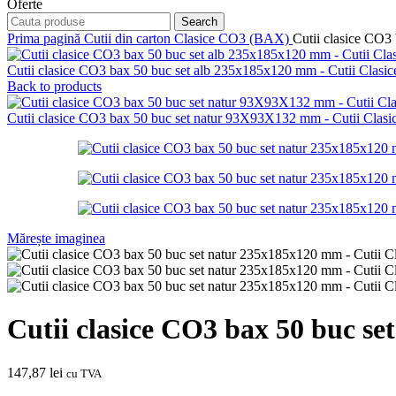
Oferte
Search
Prima pagină
Cutii din carton
Clasice CO3 (BAX)
Cutii clasice CO3
Cutii clasice CO3 bax 50 buc set alb 235x185x120 mm - Cutii Clas
Back to products
Cutii clasice CO3 bax 50 buc set natur 93X93X132 mm - Cutii Clas
Mărește imaginea
Cutii clasice CO3 bax 50 buc s
147,87
lei
cu TVA