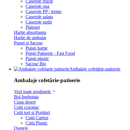
Caserole fructe
Caserole oua
Caserole PP / termo
Caserole salata
Caserole sushi
Platouri
Hartie absorbanta
Hartie de ambalat
Pungi si Sacose
Pungi hartie
Pungi Patiserie - Fast Food
Pungi plastic
Sacose Bio
Ambalaje cofetărie-patiserie
Ambalaje cofetărie-patiserie
Vezi toate produsele
Bol Inghetata
Cupa desert
Cutii cozonac
Cutii tort si Prajituri
Cutii Carton
Cutii Plastic
Dantele