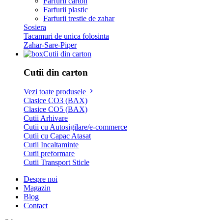
Farfurii carton
Farfurii plastic
Farfurii trestie de zahar
Sosiera
Tacamuri de unica folosinta
Zahar-Sare-Piper
Cutii din carton
Cutii din carton
Vezi toate produsele
Clasice CO3 (BAX)
Clasice CO5 (BAX)
Cutii Arhivare
Cutii cu Autosigilare/e-commerce
Cutii cu Capac Atasat
Cutii Incaltaminte
Cutii preformare
Cutii Transport Sticle
Despre noi
Magazin
Blog
Contact