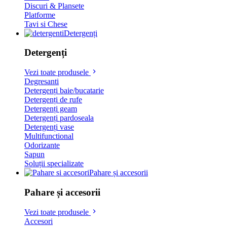
Discuri & Plansete
Platforme
Tavi si Chese
Detergenți
Detergenți
Vezi toate produsele
Degresanti
Detergenți baie/bucatarie
Detergenți de rufe
Detergenți geam
Detergenți pardoseala
Detergenți vase
Multifunctional
Odorizante
Sapun
Soluții specializate
Pahare și accesorii
Pahare și accesorii
Vezi toate produsele
Accesori