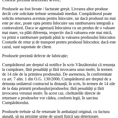
Produsele au fost livrate / facturate greșit. Livrarea altor produse
decât cele solicitate trebuie semnalată imediat. Cumpărătorul poate
solicita returnarea acestuia pentru înlocuire, iar dacă produsul nu mai
este pe stoc, poate opta pentru înlocuire sau rambursarea integrală a
contravalorii. Daca se agreează înlocuirea cu un produs de o valoare
mai mare, va plăti diferența, respectiv dacă valoarea este mai mică,
va primi o rambursare parțială până la valoarea produsului înlocuitor.
Costurile de retur și de transport pentru produsul înlocuitor, dacă este
cazul, sunt suportate de client.
Produsele prezintă defecte de fabricație;
Cumpărătorul are dreptul să notifice în scris Vânzătorului că renunța
la cumpărare, fără penalități şi fără invocarea unui motiv, în termen
de 14 zile de la primirea produsului. De asemenea, în conformitate
cu art. 7 alin. 1 din O.G. 130/2000, Cumpărătorul are dreptul de a
denunța unilateral contractul la distanță, în scris, în termen de 14 zile
de la data primirii produsului/produselor, fără penalități și fără
invocarea vreunui motiv. În acest caz, cheltuielile directe de
returnare a produselor vor cădea, conform legii, în sarcina
Cumpărătorului.
Produsele trebuie să fie returnate în ambalajul original, cu factura
atașată, să nu prezinte urme de uzură fizică sau deteriorare.