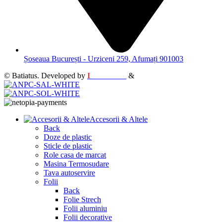
Șoseaua București - Urziceni 259, Afumați 901003
© Batiatus. Developed by
I
MCreative
&
WEBC
Accesorii & Altele
Back
Doze de plastic
Sticle de plastic
Role casa de marcat
Masina Termosudare
Tava autoservire
Folii
Back
Folie Strech
Folii aluminiu
Folii decorative