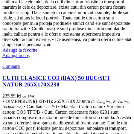
cutii mari la cele mici, de la cutii din carton folosite in transportul
maritim la cele de depozitare, exista cutii din carton pentru fiecare
produs si scop. Daca sunteti in cautarea unor cutii simple, duble sau
triple, ati ajuns la locul potrivit. Toate cutiile din carton sunt
concepute pentru a proteja produsele atunci cand ele sunt depozitate
sau in tranzit. • Cutiile noastre sunt produse din carton ondulat de
inalta calitate pentru a le oferi o rezistenta superioara impotriva
diverselor actiuni externe. • De asemenea, va putem oferii cutiile atat
simple cat si personalizate.
Adaugă la favorite
Adaugă în coș
Compară
CUTII CLASICE CO3 (BAX) 50 BUC/SET
NATUR 265X170X230
235,59
lei
cu TVA
• DIMENSIUNI(LxBxH): 265X170X230mm
(L=Lungime, B=Latime,
• Cantitate set: 50 • Material: Carton natur • Structura
H=Inaltime)
carton: CO3 TFT/B • Cutii Carton colectoare fefco 0201 sunt
usoare, compuse din 2 straturi netede din carton si o ondula. Acestea
va sunt oferite intr-o gama de dimensiuni foarte variate. Cutiile din
carton CO3 pot fi folosite pentru depozitare, ambalare si transport,
acestea fiind o metoda foarte rentabila de ambalaj pentru a stoca si