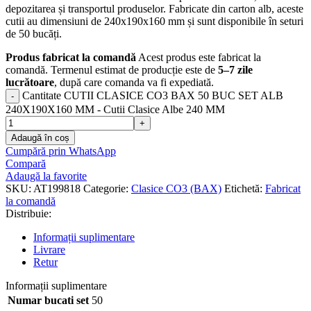
depozitarea și transportul produselor. Fabricate din carton alb, aceste
cutii au dimensiuni de 240x190x160 mm și sunt disponibile în seturi
de 50 bucăți.
Produs fabricat la comandă
Acest produs este fabricat la
comandă. Termenul estimat de producție este de
5–7 zile
lucrătoare
, după care comanda va fi expediată.
Cantitate CUTII CLASICE CO3 BAX 50 BUC SET ALB
240X190X160 MM - Cutii Clasice Albe 240 MM
Adaugă în coș
Cumpără prin WhatsApp
Compară
Adaugă la favorite
SKU:
AT199818
Categorie:
Clasice CO3 (BAX)
Etichetă:
Fabricat
la comandă
Distribuie:
Informații suplimentare
Livrare
Retur
Informații suplimentare
Numar bucati set
50