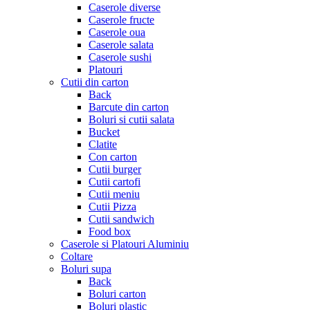
Caserole diverse
Caserole fructe
Caserole oua
Caserole salata
Caserole sushi
Platouri
Cutii din carton
Back
Barcute din carton
Boluri si cutii salata
Bucket
Clatite
Con carton
Cutii burger
Cutii cartofi
Cutii meniu
Cutii Pizza
Cutii sandwich
Food box
Caserole si Platouri Aluminiu
Coltare
Boluri supa
Back
Boluri carton
Boluri plastic