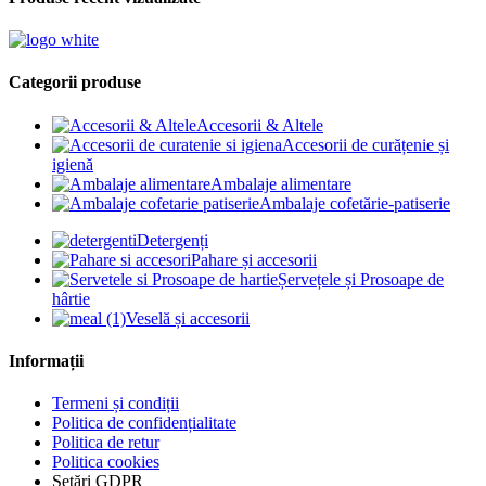
Categorii produse
Accesorii & Altele
Accesorii de curățenie și
igienă
Ambalaje alimentare
Ambalaje cofetărie-patiserie
Detergenți
Pahare și accesorii
Șervețele și Prosoape de
hârtie
Veselă și accesorii
Informații
Termeni și condiții
Politica de confidențialitate
Politica de retur
Politica cookies
Setări GDPR