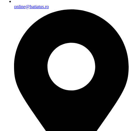
online@batiatus.ro