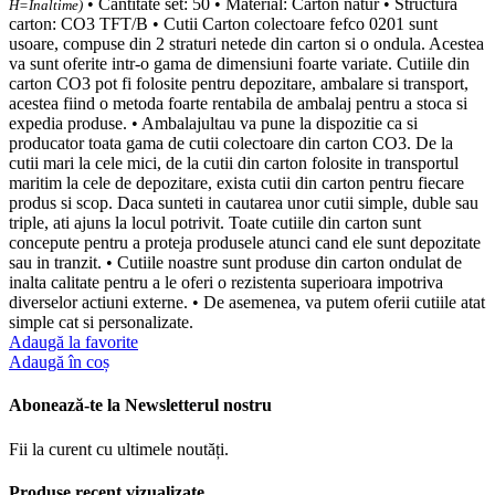
• Cantitate set: 50 • Material: Carton natur • Structura
H=Inaltime)
carton: CO3 TFT/B • Cutii Carton colectoare fefco 0201 sunt
usoare, compuse din 2 straturi netede din carton si o ondula. Acestea
va sunt oferite intr-o gama de dimensiuni foarte variate. Cutiile din
carton CO3 pot fi folosite pentru depozitare, ambalare si transport,
acestea fiind o metoda foarte rentabila de ambalaj pentru a stoca si
expedia produse. • Ambalajultau va pune la dispozitie ca si
producator toata gama de cutii colectoare din carton CO3. De la
cutii mari la cele mici, de la cutii din carton folosite in transportul
maritim la cele de depozitare, exista cutii din carton pentru fiecare
produs si scop. Daca sunteti in cautarea unor cutii simple, duble sau
triple, ati ajuns la locul potrivit. Toate cutiile din carton sunt
concepute pentru a proteja produsele atunci cand ele sunt depozitate
sau in tranzit. • Cutiile noastre sunt produse din carton ondulat de
inalta calitate pentru a le oferi o rezistenta superioara impotriva
diverselor actiuni externe. • De asemenea, va putem oferii cutiile atat
simple cat si personalizate.
Adaugă la favorite
Adaugă în coș
Abonează-te la Newsletterul nostru
Fii la curent cu ultimele noutăți.
Produse recent vizualizate