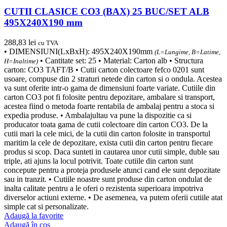
CUTII CLASICE CO3 (BAX) 25 BUC/SET ALB
495X240X190 mm
288,83
lei
cu TVA
• DIMENSIUNI(LxBxH): 495X240X190mm
(L=Lungime, B=Latime,
• Cantitate set: 25 • Material: Carton alb • Structura
H=Inaltime)
carton: CO3 TAFT/B • Cutii carton colectoare fefco 0201 sunt
usoare, compuse din 2 straturi netede din carton si o ondula. Acestea
va sunt oferite intr-o gama de dimensiuni foarte variate. Cutiile din
carton CO3 pot fi folosite pentru depozitare, ambalare si transport,
acestea fiind o metoda foarte rentabila de ambalaj pentru a stoca si
expedia produse. • Ambalajultau va pune la dispozitie ca si
producator toata gama de cutii colectoare din carton CO3. De la
cutii mari la cele mici, de la cutii din carton folosite in transportul
maritim la cele de depozitare, exista cutii din carton pentru fiecare
produs si scop. Daca sunteti in cautarea unor cutii simple, duble sau
triple, ati ajuns la locul potrivit. Toate cutiile din carton sunt
concepute pentru a proteja produsele atunci cand ele sunt depozitate
sau in tranzit. • Cutiile noastre sunt produse din carton ondulat de
inalta calitate pentru a le oferi o rezistenta superioara impotriva
diverselor actiuni externe. • De asemenea, va putem oferii cutiile atat
simple cat si personalizate.
Adaugă la favorite
Adaugă în coș