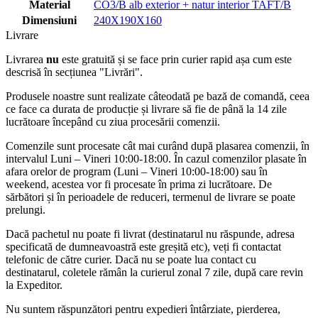
Material
CO3/B alb exterior + natur interior TAFT/B
Dimensiuni
240X190X160
Livrare
Livrarea
nu
este gratuită și se face prin curier rapid așa cum este
descrisă în secțiunea "Livrări".
Produsele noastre sunt realizate câteodată pe bază de comandă, ceea
ce face ca durata de producție și livrare să fie de până la 14 zile
lucrătoare începând cu ziua procesării comenzii.
Comenzile sunt procesate cât mai curând după plasarea comenzii, în
intervalul Luni – Vineri 10:00-18:00. În cazul comenzilor plasate în
afara orelor de program (Luni – Vineri 10:00-18:00) sau în
weekend, acestea vor fi procesate în prima zi lucrătoare. De
sărbători și în perioadele de reduceri, termenul de livrare se poate
prelungi.
Dacă pachetul nu poate fi livrat (destinatarul nu răspunde, adresa
specificată de dumneavoastră este greșită etc), veți fi contactat
telefonic de către curier. Dacă nu se poate lua contact cu
destinatarul, coletele rămân la curierul zonal 7 zile, după care revin
la Expeditor.
Nu suntem răspunzători pentru expedieri întârziate, pierderea,