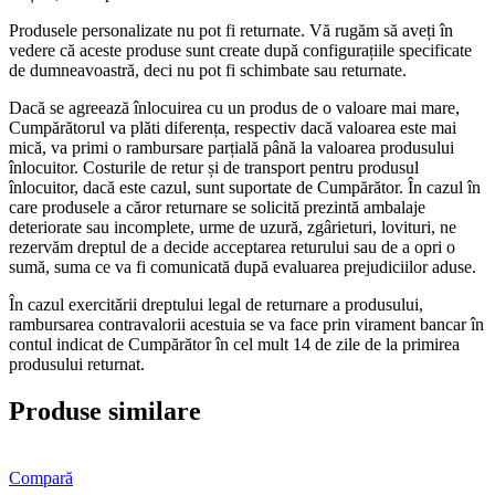
Produsele personalizate nu pot fi returnate. Vă rugăm să aveți în
vedere că aceste produse sunt create după configurațiile specificate
de dumneavoastră, deci nu pot fi schimbate sau returnate.
Dacă se agreează înlocuirea cu un produs de o valoare mai mare,
Cumpărătorul va plăti diferența, respectiv dacă valoarea este mai
mică, va primi o rambursare parțială până la valoarea produsului
înlocuitor. Costurile de retur și de transport pentru produsul
înlocuitor, dacă este cazul, sunt suportate de Cumpărător. În cazul în
care produsele a căror returnare se solicită prezintă ambalaje
deteriorate sau incomplete, urme de uzură, zgârieturi, lovituri, ne
rezervăm dreptul de a decide acceptarea returului sau de a opri o
sumă, suma ce va fi comunicată după evaluarea prejudiciilor aduse.
În cazul exercitării dreptului legal de returnare a produsului,
rambursarea contravalorii acestuia se va face prin virament bancar în
contul indicat de Cumpărător în cel mult 14 de zile de la primirea
produsului returnat.
Produse similare
Compară