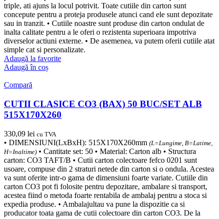
triple, ati ajuns la locul potrivit. Toate cutiile din carton sunt
concepute pentru a proteja produsele atunci cand ele sunt depozitate
sau in tranzit. • Cutiile noastre sunt produse din carton ondulat de
inalta calitate pentru a le oferi o rezistenta superioara impotriva
diverselor actiuni externe. • De asemenea, va putem oferii cutiile atat
simple cat si personalizate.
Adaugă la favorite
Adaugă în coș
Compară
CUTII CLASICE CO3 (BAX) 50 BUC/SET ALB
515X170X260
330,09
lei
cu TVA
• DIMENSIUNI(LxBxH): 515X170X260mm
(L=Lungime, B=Latime,
• Cantitate set: 50 • Material: Carton alb • Structura
H=Inaltime)
carton: CO3 TAFT/B • Cutii carton colectoare fefco 0201 sunt
usoare, compuse din 2 straturi netede din carton si o ondula. Acestea
va sunt oferite intr-o gama de dimensiuni foarte variate. Cutiile din
carton CO3 pot fi folosite pentru depozitare, ambalare si transport,
acestea fiind o metoda foarte rentabila de ambalaj pentru a stoca si
expedia produse. • Ambalajultau va pune la dispozitie ca si
producator toata gama de cutii colectoare din carton CO3. De la