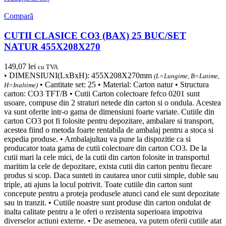
Compară
CUTII CLASICE CO3 (BAX) 25 BUC/SET
NATUR 455X208X270
149,07
lei
cu TVA
• DIMENSIUNI(LxBxH): 455X208X270mm
(L=Lungime, B=Latime,
• Cantitate set: 25 • Material: Carton natur • Structura
H=Inaltime)
carton: CO3 TFT/B • Cutii Carton colectoare fefco 0201 sunt
usoare, compuse din 2 straturi netede din carton si o ondula. Acestea
va sunt oferite intr-o gama de dimensiuni foarte variate. Cutiile din
carton CO3 pot fi folosite pentru depozitare, ambalare si transport,
acestea fiind o metoda foarte rentabila de ambalaj pentru a stoca si
expedia produse. • Ambalajultau va pune la dispozitie ca si
producator toata gama de cutii colectoare din carton CO3. De la
cutii mari la cele mici, de la cutii din carton folosite in transportul
maritim la cele de depozitare, exista cutii din carton pentru fiecare
produs si scop. Daca sunteti in cautarea unor cutii simple, duble sau
triple, ati ajuns la locul potrivit. Toate cutiile din carton sunt
concepute pentru a proteja produsele atunci cand ele sunt depozitate
sau in tranzit. • Cutiile noastre sunt produse din carton ondulat de
inalta calitate pentru a le oferi o rezistenta superioara impotriva
diverselor actiuni externe. • De asemenea, va putem oferii cutiile atat