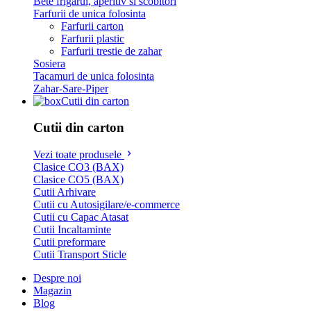
Bete frigarui, aperitiv si scobitori
Farfurii de unica folosinta
Farfurii carton
Farfurii plastic
Farfurii trestie de zahar
Sosiera
Tacamuri de unica folosinta
Zahar-Sare-Piper
Cutii din carton
Cutii din carton
Vezi toate produsele
Clasice CO3 (BAX)
Clasice CO5 (BAX)
Cutii Arhivare
Cutii cu Autosigilare/e-commerce
Cutii cu Capac Atasat
Cutii Incaltaminte
Cutii preformare
Cutii Transport Sticle
Despre noi
Magazin
Blog