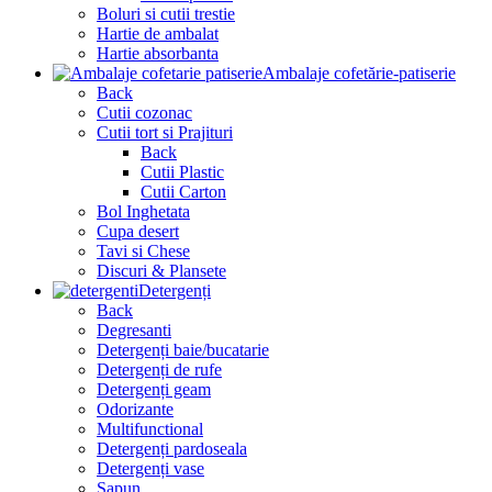
Boluri si cutii trestie
Hartie de ambalat
Hartie absorbanta
Ambalaje cofetărie-patiserie
Back
Cutii cozonac
Cutii tort si Prajituri
Back
Cutii Plastic
Cutii Carton
Bol Inghetata
Cupa desert
Tavi si Chese
Discuri & Plansete
Detergenți
Back
Degresanti
Detergenți baie/bucatarie
Detergenți de rufe
Detergenți geam
Odorizante
Multifunctional
Detergenți pardoseala
Detergenți vase
Sapun