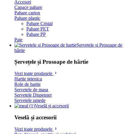
Accesori
Capace pahare
Pahare carton
Pahare plastic
Pahare Cristal
Pahare PET
Pahare PP
Paie
Șervețele și Prosoape de
hârtie
Șervețele și Prosoape de hârtie
Vezi toate produsele
Hartie igienica
Role de hartie
Servetele de masa
Servetele Dispenser
Servetele umede
Veselă și accesorii
Veselă și accesorii
Vezi toate produsele