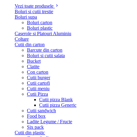
Vezi toate produsele
Boluri si cutii trestie
Boluri supa
Boluri carton
Boluri plastic
Caserole si Platouri Aluminiu
Coltare
Cutii din carton
Barcute din carton
Boluri si cutii salata
Bucket
Clatite
Con carton
Cutii burger
Cutii cartofi
Cutii meniu
Cutii Pizza
Cutii pizza Blank
Cutii pizza Generic
Cutii sandwich
Food box
Ladite Legume / Fructe
Six pack
Cutii din plastic