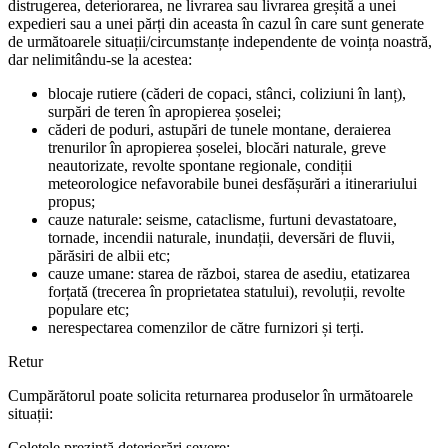
distrugerea, deteriorarea, ne livrarea sau livrarea greșită a unei
expedieri sau a unei părți din aceasta în cazul în care sunt generate
de următoarele situații/circumstanțe independente de voința noastră,
dar nelimitându-se la acestea:
blocaje rutiere (căderi de copaci, stânci, coliziuni în lanț),
surpări de teren în apropierea șoselei;
căderi de poduri, astupări de tunele montane, deraierea
trenurilor în apropierea șoselei, blocări naturale, greve
neautorizate, revolte spontane regionale, condiții
meteorologice nefavorabile bunei desfășurări a itinerariului
propus;
cauze naturale: seisme, cataclisme, furtuni devastatoare,
tornade, incendii naturale, inundații, deversări de fluvii,
părăsiri de albii etc;
cauze umane: starea de război, starea de asediu, etatizarea
forțată (trecerea în proprietatea statului), revoluții, revolte
populare etc;
nerespectarea comenzilor de către furnizori și terți.
Retur
Cumpărătorul poate solicita returnarea produselor în următoarele
situații:
Coletele prezintă deteriorări severe;