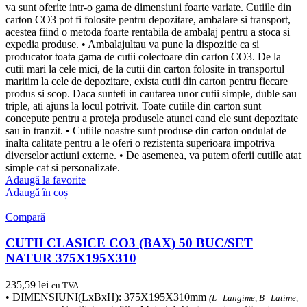
va sunt oferite intr-o gama de dimensiuni foarte variate. Cutiile din
carton CO3 pot fi folosite pentru depozitare, ambalare si transport,
acestea fiind o metoda foarte rentabila de ambalaj pentru a stoca si
expedia produse. • Ambalajultau va pune la dispozitie ca si
producator toata gama de cutii colectoare din carton CO3. De la
cutii mari la cele mici, de la cutii din carton folosite in transportul
maritim la cele de depozitare, exista cutii din carton pentru fiecare
produs si scop. Daca sunteti in cautarea unor cutii simple, duble sau
triple, ati ajuns la locul potrivit. Toate cutiile din carton sunt
concepute pentru a proteja produsele atunci cand ele sunt depozitate
sau in tranzit. • Cutiile noastre sunt produse din carton ondulat de
inalta calitate pentru a le oferi o rezistenta superioara impotriva
diverselor actiuni externe. • De asemenea, va putem oferii cutiile atat
simple cat si personalizate.
Adaugă la favorite
Adaugă în coș
Compară
CUTII CLASICE CO3 (BAX) 50 BUC/SET
NATUR 375X195X310
235,59
lei
cu TVA
• DIMENSIUNI(LxBxH): 375X195X310mm
(L=Lungime, B=Latime,