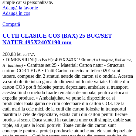
simple cat si personalizate.
Adaugă la favorite
Adaugă în coș
Compară
CUTII CLASICE CO3 (BAX) 25 BUC/SET
NATUR 495X240X190 mm
260,88
lei
cu TVA
• DIMENSIUNI(LxBxH): 495X240X190mm
(L=Lungime, B=Latime,
• Cantitate set:25 • Material: Carton natur • Structura
H=Inaltime)
carton: CO3 TFT/B • Cutii Carton colectoare fefco 0201 sunt
usoare, compuse din 2 straturi netede din carton si o ondula. Acestea
va sunt oferite intr-o gama de dimensiuni foarte variate. Cutiile din
carton CO3 pot fi folosite pentru depozitare, ambalare si transport,
acestea fiind o metoda foarte rentabila de ambalaj pentru a stoca si
expedia produse. • Ambalajultau va pune la dispozitie ca si
producator toata gama de cutii colectoare din carton CO3. De la
cutii mari la cele mici, de la cutii din carton folosite in transportul
maritim la cele de depozitare, exista cutii din carton pentru fiecare
produs si scop. Daca sunteti in cautarea unor cutii simple, duble sau
triple, ati ajuns la locul potrivit. Toate cutiile din carton sunt
concepute pentru a proteja produsele atunci cand ele sunt depozitate