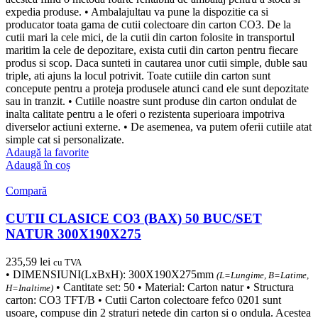
expedia produse. • Ambalajultau va pune la dispozitie ca si
producator toata gama de cutii colectoare din carton CO3. De la
cutii mari la cele mici, de la cutii din carton folosite in transportul
maritim la cele de depozitare, exista cutii din carton pentru fiecare
produs si scop. Daca sunteti in cautarea unor cutii simple, duble sau
triple, ati ajuns la locul potrivit. Toate cutiile din carton sunt
concepute pentru a proteja produsele atunci cand ele sunt depozitate
sau in tranzit. • Cutiile noastre sunt produse din carton ondulat de
inalta calitate pentru a le oferi o rezistenta superioara impotriva
diverselor actiuni externe. • De asemenea, va putem oferii cutiile atat
simple cat si personalizate.
Adaugă la favorite
Adaugă în coș
Compară
CUTII CLASICE CO3 (BAX) 50 BUC/SET
NATUR 300X190X275
235,59
lei
cu TVA
• DIMENSIUNI(LxBxH): 300X190X275mm
(L=Lungime, B=Latime,
• Cantitate set: 50 • Material: Carton natur • Structura
H=Inaltime)
carton: CO3 TFT/B • Cutii Carton colectoare fefco 0201 sunt
usoare, compuse din 2 straturi netede din carton si o ondula. Acestea