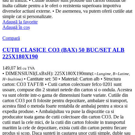
sau in tranzit. • Cutiile noastre sunt produse din carton ondulat de
inalta calitate pentru a le oferi o rezistenta superioara impotriva
diverselor actiuni externe. • De asemenea, va putem oferii cutiile atat
simple cat si personalizate.
Adaugă la favorite
Adaugă în coș
Compară
CUTII CLASICE CO3 (BAX) 50 BUC/SET ALB
225X180X190
149,07
lei
cu TVA
• DIMENSIUNI(LxBxH): 225X180X190mm
(L=Lungime, B=Latime,
• Cantitate set: 50 • Material: Carton alb • Structura
H=Inaltime)
carton: CO3 TAFT/B • Cutii carton colectoare fefco 0201 sunt
usoare, compuse din 2 straturi netede din carton si o ondula. Acestea
va sunt oferite intr-o gama de dimensiuni foarte variate. Cutiile din
carton CO3 pot fi folosite pentru depozitare, ambalare si transport,
acestea fiind o metoda foarte rentabila de ambalaj pentru a stoca si
expedia produse. • Ambalajultau va pune la dispozitie ca si
producator toata gama de cutii colectoare din carton CO3. De la
cutii mari la cele mici, de la cutii din carton folosite in transportul
maritim la cele de depozitare, exista cutii din carton pentru fiecare
produs si scop. Daca sunteti in cautarea unor cutii simple, duble sau