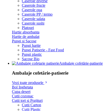
Caserole diverse
Caserole fructe
Caserole oua
Caserole PP / termo
Caserole salata
Caserole sushi
Platouri
Hartie absorbanta
Hartie de ambalat
Pungi si Sacose
Pungi hartie
Pungi Patiserie - Fast Food
Pungi plastic
Sacose Bio
Ambalaje cofetărie-patiserie
Ambalaje cofetărie-patiserie
Vezi toate produsele
Bol Inghetata
Cupa desert
Cutii cozonac
Cutii tort si Prajituri
Cutii Carton
Cutii Plastic