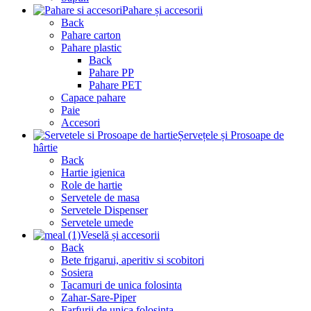
Pahare și accesorii
Back
Pahare carton
Pahare plastic
Back
Pahare PP
Pahare PET
Capace pahare
Paie
Accesori
Șervețele și Prosoape de
hârtie
Back
Hartie igienica
Role de hartie
Servetele de masa
Servetele Dispenser
Servetele umede
Veselă și accesorii
Back
Bete frigarui, aperitiv si scobitori
Sosiera
Tacamuri de unica folosinta
Zahar-Sare-Piper
Farfurii de unica folosinta