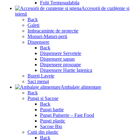
Folii Termosudabila
Accesorii de curățenie și
igienă
Back
Galeti
Imbracaminte de protectie
Mopuri-Maturi-perii
Dispensere
Back
Dispensere Servetele
Dispensere sapun
Dispensere prosoape
Dispensere Hartie Igienica
Bureti,Lavete
Saci menaj
Ambalaje alimentare
Back
Pungi si Sacose
Back
Pungi hartie
Pungi Patiserie – Fast Food
Pungi plastic
Sacose Bio
Cutii din plastic
Back