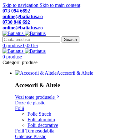
Skip to navigation
Skip to main content
073 094 6692
online@batiatus.ro
0730 946 692
online@batiatus.ro
Search
0
produse
0,00
lei
0
produse
Categorii produse
Accesorii & Altele
Accesorii & Altele
Vezi toate produsele
Doze de plastic
Folii
Folie Strech
Folii aluminiu
Folii decorative
Folii Termosudabila
Galetuse Plastic