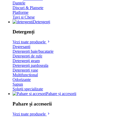
Dantele
Discuri & Plansete
Platforme
Tavi si Chese
Detergenți
Detergenți
Vezi toate produsele
Degresanti
Detergenți baie/bucatarie
Detergenți de rufe
Detergenți geam
Detergenți pardoseala
Detergenți vase
Multifunctional
Odorizante
Sapun
Soluții specializate
Pahare și accesorii
Pahare și accesorii
Vezi toate produsele