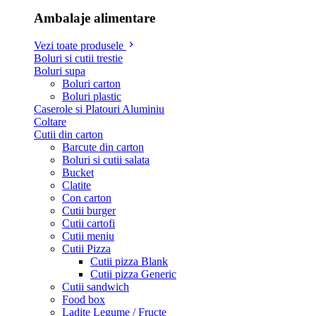
Ambalaje alimentare
Vezi toate produsele
Boluri si cutii trestie
Boluri supa
Boluri carton
Boluri plastic
Caserole si Platouri Aluminiu
Coltare
Cutii din carton
Barcute din carton
Boluri si cutii salata
Bucket
Clatite
Con carton
Cutii burger
Cutii cartofi
Cutii meniu
Cutii Pizza
Cutii pizza Blank
Cutii pizza Generic
Cutii sandwich
Food box
Ladite Legume / Fructe