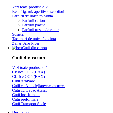
Vezi toate produsele
Bete frigarui, aperitiv si scobitori
Farfurii de unica folosinta
Farfurii carton
Farfurii plastic
Farfurii trestie de zahar
Sosiera
Tacamuri de unica folosinta
Zahar-Sare-Piper
Cutii din carton
Cutii din carton
Vezi toate produsele
Clasice CO3 (BAX)
Clasice CO5 (BAX)
Cutii Arhivare
Cutii cu Autosigilare/e-commerce
Cutii cu Capac Atasat
Cutii Incaltaminte
Cutii preformare
Cutii Transport Sticle
Despre noi