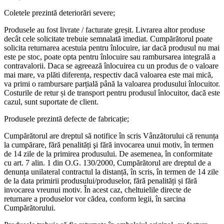
Coletele prezintă deteriorări severe;
Produsele au fost livrate / facturate greșit. Livrarea altor produse
decât cele solicitate trebuie semnalată imediat. Cumpărătorul poate
solicita returnarea acestuia pentru înlocuire, iar dacă produsul nu mai
este pe stoc, poate opta pentru înlocuire sau rambursarea integrală a
contravalorii. Daca se agreează înlocuirea cu un produs de o valoare
mai mare, va plăti diferența, respectiv dacă valoarea este mai mică,
va primi o rambursare parțială până la valoarea produsului înlocuitor.
Costurile de retur și de transport pentru produsul înlocuitor, dacă este
cazul, sunt suportate de client.
Produsele prezintă defecte de fabricație;
Cumpărătorul are dreptul să notifice în scris Vânzătorului că renunța
la cumpărare, fără penalități şi fără invocarea unui motiv, în termen
de 14 zile de la primirea produsului. De asemenea, în conformitate
cu art. 7 alin. 1 din O.G. 130/2000, Cumpărătorul are dreptul de a
denunța unilateral contractul la distanță, în scris, în termen de 14 zile
de la data primirii produsului/produselor, fără penalități și fără
invocarea vreunui motiv. În acest caz, cheltuielile directe de
returnare a produselor vor cădea, conform legii, în sarcina
Cumpărătorului.