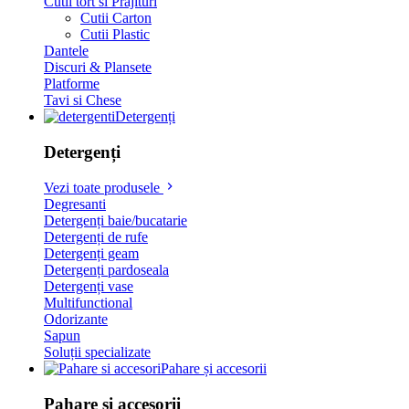
Cutii tort si Prajituri
Cutii Carton
Cutii Plastic
Dantele
Discuri & Plansete
Platforme
Tavi si Chese
Detergenți
Detergenți
Vezi toate produsele
Degresanti
Detergenți baie/bucatarie
Detergenți de rufe
Detergenți geam
Detergenți pardoseala
Detergenți vase
Multifunctional
Odorizante
Sapun
Soluții specializate
Pahare și accesorii
Pahare și accesorii