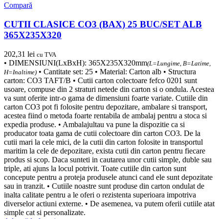
Compară
CUTII CLASICE CO3 (BAX) 25 BUC/SET ALB
365X235X320
202,31
lei
cu TVA
• DIMENSIUNI(LxBxH): 365X235X320mm
(L=Lungime, B=Latime,
• Cantitate set: 25 • Material: Carton alb • Structura
H=Inaltime)
carton: CO3 TAFT/B • Cutii carton colectoare fefco 0201 sunt
usoare, compuse din 2 straturi netede din carton si o ondula. Acestea
va sunt oferite intr-o gama de dimensiuni foarte variate. Cutiile din
carton CO3 pot fi folosite pentru depozitare, ambalare si transport,
acestea fiind o metoda foarte rentabila de ambalaj pentru a stoca si
expedia produse. • Ambalajultau va pune la dispozitie ca si
producator toata gama de cutii colectoare din carton CO3. De la
cutii mari la cele mici, de la cutii din carton folosite in transportul
maritim la cele de depozitare, exista cutii din carton pentru fiecare
produs si scop. Daca sunteti in cautarea unor cutii simple, duble sau
triple, ati ajuns la locul potrivit. Toate cutiile din carton sunt
concepute pentru a proteja produsele atunci cand ele sunt depozitate
sau in tranzit. • Cutiile noastre sunt produse din carton ondulat de
inalta calitate pentru a le oferi o rezistenta superioara impotriva
diverselor actiuni externe. • De asemenea, va putem oferii cutiile atat
simple cat si personalizate.