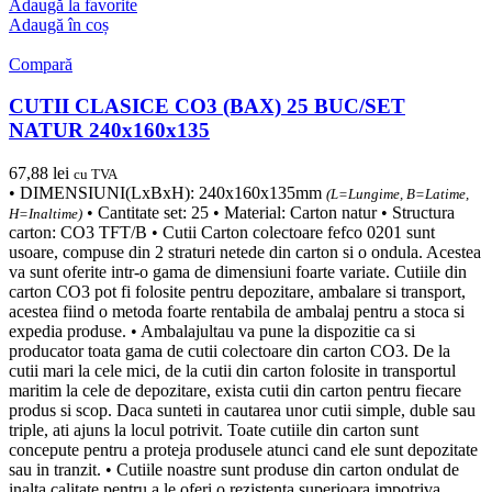
Adaugă la favorite
Adaugă în coș
Compară
CUTII CLASICE CO3 (BAX) 25 BUC/SET
NATUR 240x160x135
67,88
lei
cu TVA
• DIMENSIUNI(LxBxH): 240x160x135mm
(L=Lungime, B=Latime,
• Cantitate set: 25 • Material: Carton natur • Structura
H=Inaltime)
carton: CO3 TFT/B • Cutii Carton colectoare fefco 0201 sunt
usoare, compuse din 2 straturi netede din carton si o ondula. Acestea
va sunt oferite intr-o gama de dimensiuni foarte variate. Cutiile din
carton CO3 pot fi folosite pentru depozitare, ambalare si transport,
acestea fiind o metoda foarte rentabila de ambalaj pentru a stoca si
expedia produse. • Ambalajultau va pune la dispozitie ca si
producator toata gama de cutii colectoare din carton CO3. De la
cutii mari la cele mici, de la cutii din carton folosite in transportul
maritim la cele de depozitare, exista cutii din carton pentru fiecare
produs si scop. Daca sunteti in cautarea unor cutii simple, duble sau
triple, ati ajuns la locul potrivit. Toate cutiile din carton sunt
concepute pentru a proteja produsele atunci cand ele sunt depozitate
sau in tranzit. • Cutiile noastre sunt produse din carton ondulat de
inalta calitate pentru a le oferi o rezistenta superioara impotriva