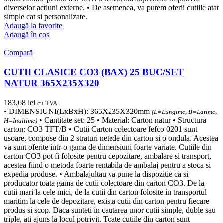
diverselor actiuni externe. • De asemenea, va putem oferii cutiile atat
simple cat si personalizate.
Adaugă la favorite
Adaugă în coș
Compară
CUTII CLASICE CO3 (BAX) 25 BUC/SET
NATUR 365X235X320
183,68
lei
cu TVA
• DIMENSIUNI(LxBxH): 365X235X320mm
(L=Lungime, B=Latime,
• Cantitate set: 25 • Material: Carton natur • Structura
H=Inaltime)
carton: CO3 TFT/B • Cutii Carton colectoare fefco 0201 sunt
usoare, compuse din 2 straturi netede din carton si o ondula. Acestea
va sunt oferite intr-o gama de dimensiuni foarte variate. Cutiile din
carton CO3 pot fi folosite pentru depozitare, ambalare si transport,
acestea fiind o metoda foarte rentabila de ambalaj pentru a stoca si
expedia produse. • Ambalajultau va pune la dispozitie ca si
producator toata gama de cutii colectoare din carton CO3. De la
cutii mari la cele mici, de la cutii din carton folosite in transportul
maritim la cele de depozitare, exista cutii din carton pentru fiecare
produs si scop. Daca sunteti in cautarea unor cutii simple, duble sau
triple, ati ajuns la locul potrivit. Toate cutiile din carton sunt