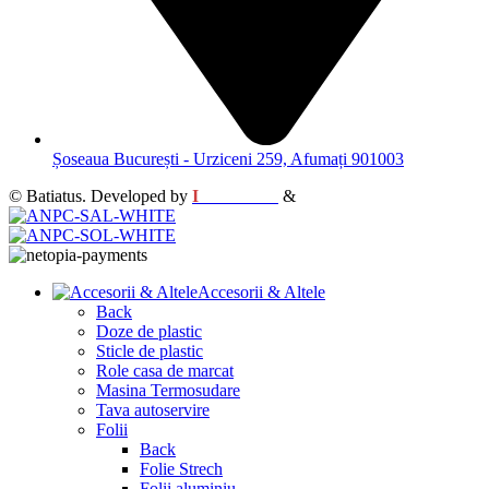
Șoseaua București - Urziceni 259, Afumați 901003
© Batiatus. Developed by
I
MCreative
&
WEBC
Accesorii & Altele
Back
Doze de plastic
Sticle de plastic
Role casa de marcat
Masina Termosudare
Tava autoservire
Folii
Back
Folie Strech
Folii aluminiu