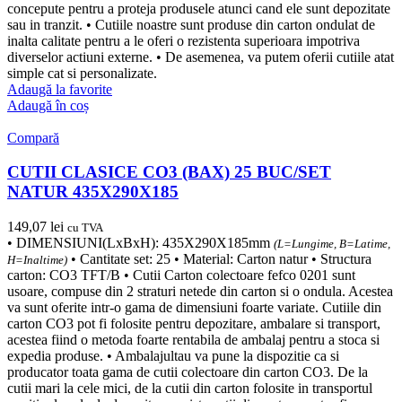
concepute pentru a proteja produsele atunci cand ele sunt depozitate
sau in tranzit. • Cutiile noastre sunt produse din carton ondulat de
inalta calitate pentru a le oferi o rezistenta superioara impotriva
diverselor actiuni externe. • De asemenea, va putem oferii cutiile atat
simple cat si personalizate.
Adaugă la favorite
Adaugă în coș
Compară
CUTII CLASICE CO3 (BAX) 25 BUC/SET
NATUR 435X290X185
149,07
lei
cu TVA
• DIMENSIUNI(LxBxH): 435X290X185mm
(L=Lungime, B=Latime,
• Cantitate set: 25 • Material: Carton natur • Structura
H=Inaltime)
carton: CO3 TFT/B • Cutii Carton colectoare fefco 0201 sunt
usoare, compuse din 2 straturi netede din carton si o ondula. Acestea
va sunt oferite intr-o gama de dimensiuni foarte variate. Cutiile din
carton CO3 pot fi folosite pentru depozitare, ambalare si transport,
acestea fiind o metoda foarte rentabila de ambalaj pentru a stoca si
expedia produse. • Ambalajultau va pune la dispozitie ca si
producator toata gama de cutii colectoare din carton CO3. De la
cutii mari la cele mici, de la cutii din carton folosite in transportul