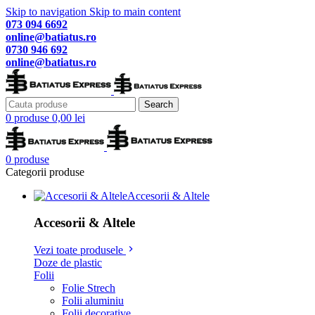
Skip to navigation
Skip to main content
073 094 6692
online@batiatus.ro
0730 946 692
online@batiatus.ro
Search
0
produse
0,00
lei
0
produse
Categorii produse
Accesorii & Altele
Accesorii & Altele
Vezi toate produsele
Doze de plastic
Folii
Folie Strech
Folii aluminiu
Folii decorative