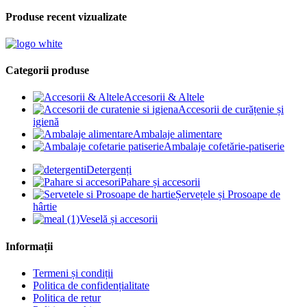
Produse recent vizualizate
Categorii produse
Accesorii & Altele
Accesorii de curățenie și
igienă
Ambalaje alimentare
Ambalaje cofetărie-patiserie
Detergenți
Pahare și accesorii
Șervețele și Prosoape de
hârtie
Veselă și accesorii
Informații
Termeni și condiții
Politica de confidențialitate
Politica de retur