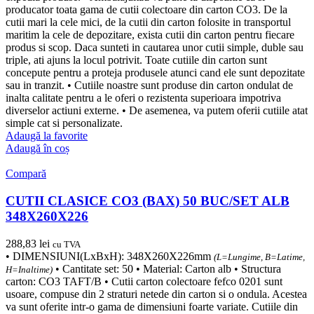
producator toata gama de cutii colectoare din carton CO3. De la
cutii mari la cele mici, de la cutii din carton folosite in transportul
maritim la cele de depozitare, exista cutii din carton pentru fiecare
produs si scop. Daca sunteti in cautarea unor cutii simple, duble sau
triple, ati ajuns la locul potrivit. Toate cutiile din carton sunt
concepute pentru a proteja produsele atunci cand ele sunt depozitate
sau in tranzit. • Cutiile noastre sunt produse din carton ondulat de
inalta calitate pentru a le oferi o rezistenta superioara impotriva
diverselor actiuni externe. • De asemenea, va putem oferii cutiile atat
simple cat si personalizate.
Adaugă la favorite
Adaugă în coș
Compară
CUTII CLASICE CO3 (BAX) 50 BUC/SET ALB
348X260X226
288,83
lei
cu TVA
• DIMENSIUNI(LxBxH): 348X260X226mm
(L=Lungime, B=Latime,
• Cantitate set: 50 • Material: Carton alb • Structura
H=Inaltime)
carton: CO3 TAFT/B • Cutii carton colectoare fefco 0201 sunt
usoare, compuse din 2 straturi netede din carton si o ondula. Acestea
va sunt oferite intr-o gama de dimensiuni foarte variate. Cutiile din