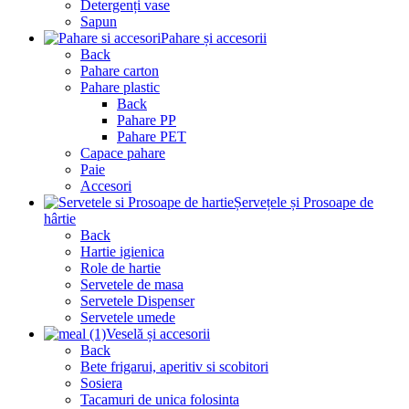
Detergenți vase
Sapun
Pahare și accesorii
Back
Pahare carton
Pahare plastic
Back
Pahare PP
Pahare PET
Capace pahare
Paie
Accesori
Șervețele și Prosoape de
hârtie
Back
Hartie igienica
Role de hartie
Servetele de masa
Servetele Dispenser
Servetele umede
Veselă și accesorii
Back
Bete frigarui, aperitiv si scobitori
Sosiera
Tacamuri de unica folosinta