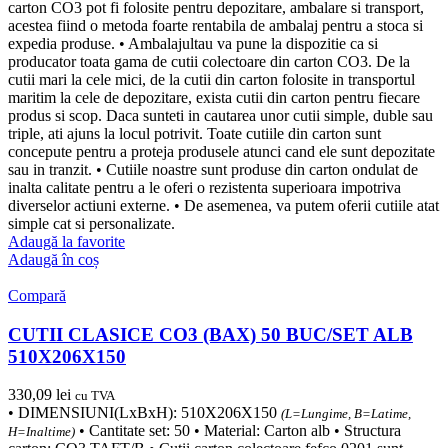
carton CO3 pot fi folosite pentru depozitare, ambalare si transport,
acestea fiind o metoda foarte rentabila de ambalaj pentru a stoca si
expedia produse. • Ambalajultau va pune la dispozitie ca si
producator toata gama de cutii colectoare din carton CO3. De la
cutii mari la cele mici, de la cutii din carton folosite in transportul
maritim la cele de depozitare, exista cutii din carton pentru fiecare
produs si scop. Daca sunteti in cautarea unor cutii simple, duble sau
triple, ati ajuns la locul potrivit. Toate cutiile din carton sunt
concepute pentru a proteja produsele atunci cand ele sunt depozitate
sau in tranzit. • Cutiile noastre sunt produse din carton ondulat de
inalta calitate pentru a le oferi o rezistenta superioara impotriva
diverselor actiuni externe. • De asemenea, va putem oferii cutiile atat
simple cat si personalizate.
Adaugă la favorite
Adaugă în coș
Compară
CUTII CLASICE CO3 (BAX) 50 BUC/SET ALB
510X206X150
330,09
lei
cu TVA
• DIMENSIUNI(LxBxH): 510X206X150
(L=Lungime, B=Latime,
• Cantitate set: 50 • Material: Carton alb • Structura
H=Inaltime)