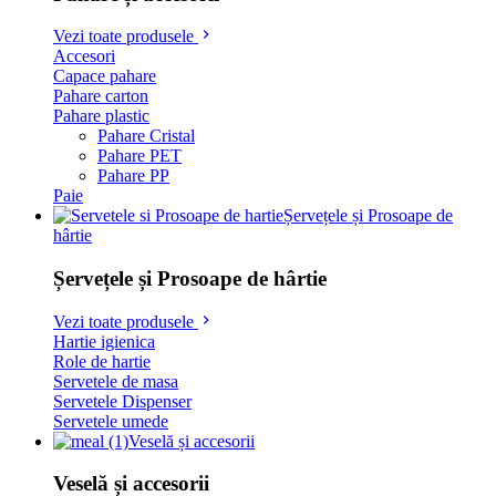
Vezi toate produsele
Accesori
Capace pahare
Pahare carton
Pahare plastic
Pahare Cristal
Pahare PET
Pahare PP
Paie
Șervețele și Prosoape de
hârtie
Șervețele și Prosoape de hârtie
Vezi toate produsele
Hartie igienica
Role de hartie
Servetele de masa
Servetele Dispenser
Servetele umede
Veselă și accesorii
Veselă și accesorii