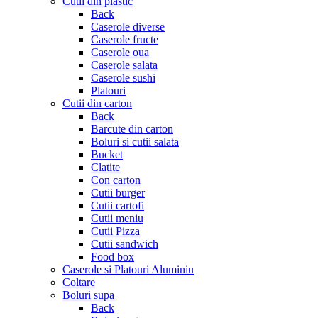
Cutii din plastic
Back
Caserole diverse
Caserole fructe
Caserole oua
Caserole salata
Caserole sushi
Platouri
Cutii din carton
Back
Barcute din carton
Boluri si cutii salata
Bucket
Clatite
Con carton
Cutii burger
Cutii cartofi
Cutii meniu
Cutii Pizza
Cutii sandwich
Food box
Caserole si Platouri Aluminiu
Coltare
Boluri supa
Back