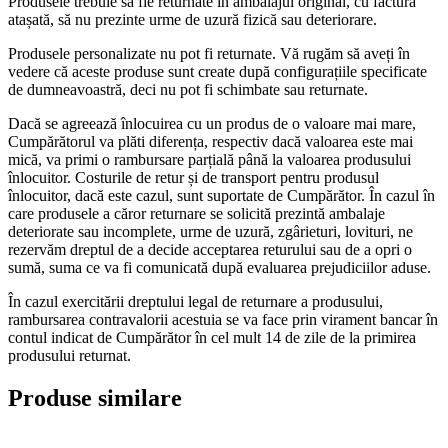
Produsele trebuie să fie returnate în ambalajul original, cu factura
atașată, să nu prezinte urme de uzură fizică sau deteriorare.
Produsele personalizate nu pot fi returnate. Vă rugăm să aveți în
vedere că aceste produse sunt create după configurațiile specificate
de dumneavoastră, deci nu pot fi schimbate sau returnate.
Dacă se agreează înlocuirea cu un produs de o valoare mai mare,
Cumpărătorul va plăti diferența, respectiv dacă valoarea este mai
mică, va primi o rambursare parțială până la valoarea produsului
înlocuitor. Costurile de retur și de transport pentru produsul
înlocuitor, dacă este cazul, sunt suportate de Cumpărător. În cazul în
care produsele a căror returnare se solicită prezintă ambalaje
deteriorate sau incomplete, urme de uzură, zgârieturi, lovituri, ne
rezervăm dreptul de a decide acceptarea returului sau de a opri o
sumă, suma ce va fi comunicată după evaluarea prejudiciilor aduse.
În cazul exercitării dreptului legal de returnare a produsului,
rambursarea contravalorii acestuia se va face prin virament bancar în
contul indicat de Cumpărător în cel mult 14 de zile de la primirea
produsului returnat.
Produse similare