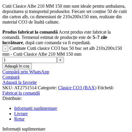
Cutii Clasice Albe 210 MM 150 mm sunt ideale pentru ambalarea,
depozitarea și transportul produselor. Fiecare set conține 50 de cutii
din carton alb, cu dimensiuni de 210x200x150 mm, realizate din
material CO3 de înaltă calitate.
Produs fabricat la comandă
Acest produs este fabricat la
comandă. Termenul estimat de producție este de
5–7 zile
lucrătoare
, după care comanda va fi expediată.
Cantitate Cutii clasice CO3 bax 50 buc set alb 210x200x150
mm - Cutii Clasice Albe 210 MM 150 mm
Adaugă în coș
Cumpără prin WhatsApp
Compară
Adaugă la favorite
SKU:
AT2751514
Categorie:
Clasice CO3 (BAX)
Etichetă:
Fabricat la comandă
Distribuie:
Informații suplimentare
Livrare
Retur
Informații suplimentare