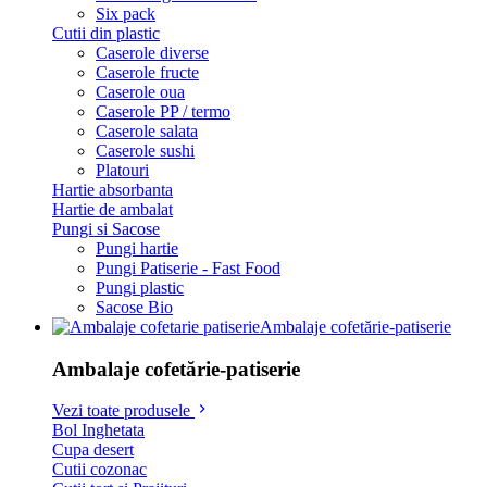
Six pack
Cutii din plastic
Caserole diverse
Caserole fructe
Caserole oua
Caserole PP / termo
Caserole salata
Caserole sushi
Platouri
Hartie absorbanta
Hartie de ambalat
Pungi si Sacose
Pungi hartie
Pungi Patiserie - Fast Food
Pungi plastic
Sacose Bio
Ambalaje cofetărie-patiserie
Ambalaje cofetărie-patiserie
Vezi toate produsele
Bol Inghetata
Cupa desert
Cutii cozonac