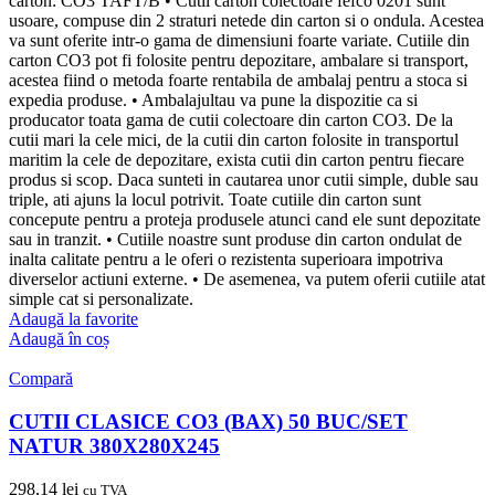
carton: CO3 TAFT/B • Cutii carton colectoare fefco 0201 sunt
usoare, compuse din 2 straturi netede din carton si o ondula. Acestea
va sunt oferite intr-o gama de dimensiuni foarte variate. Cutiile din
carton CO3 pot fi folosite pentru depozitare, ambalare si transport,
acestea fiind o metoda foarte rentabila de ambalaj pentru a stoca si
expedia produse. • Ambalajultau va pune la dispozitie ca si
producator toata gama de cutii colectoare din carton CO3. De la
cutii mari la cele mici, de la cutii din carton folosite in transportul
maritim la cele de depozitare, exista cutii din carton pentru fiecare
produs si scop. Daca sunteti in cautarea unor cutii simple, duble sau
triple, ati ajuns la locul potrivit. Toate cutiile din carton sunt
concepute pentru a proteja produsele atunci cand ele sunt depozitate
sau in tranzit. • Cutiile noastre sunt produse din carton ondulat de
inalta calitate pentru a le oferi o rezistenta superioara impotriva
diverselor actiuni externe. • De asemenea, va putem oferii cutiile atat
simple cat si personalizate.
Adaugă la favorite
Adaugă în coș
Compară
CUTII CLASICE CO3 (BAX) 50 BUC/SET
NATUR 380X280X245
298,14
lei
cu TVA