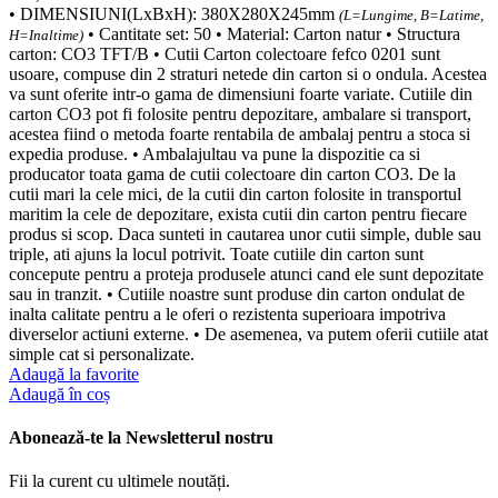
• DIMENSIUNI(LxBxH): 380X280X245mm
(L=Lungime, B=Latime,
• Cantitate set: 50 • Material: Carton natur • Structura
H=Inaltime)
carton: CO3 TFT/B • Cutii Carton colectoare fefco 0201 sunt
usoare, compuse din 2 straturi netede din carton si o ondula. Acestea
va sunt oferite intr-o gama de dimensiuni foarte variate. Cutiile din
carton CO3 pot fi folosite pentru depozitare, ambalare si transport,
acestea fiind o metoda foarte rentabila de ambalaj pentru a stoca si
expedia produse. • Ambalajultau va pune la dispozitie ca si
producator toata gama de cutii colectoare din carton CO3. De la
cutii mari la cele mici, de la cutii din carton folosite in transportul
maritim la cele de depozitare, exista cutii din carton pentru fiecare
produs si scop. Daca sunteti in cautarea unor cutii simple, duble sau
triple, ati ajuns la locul potrivit. Toate cutiile din carton sunt
concepute pentru a proteja produsele atunci cand ele sunt depozitate
sau in tranzit. • Cutiile noastre sunt produse din carton ondulat de
inalta calitate pentru a le oferi o rezistenta superioara impotriva
diverselor actiuni externe. • De asemenea, va putem oferii cutiile atat
simple cat si personalizate.
Adaugă la favorite
Adaugă în coș
Abonează-te la Newsletterul nostru
Fii la curent cu ultimele noutăți.