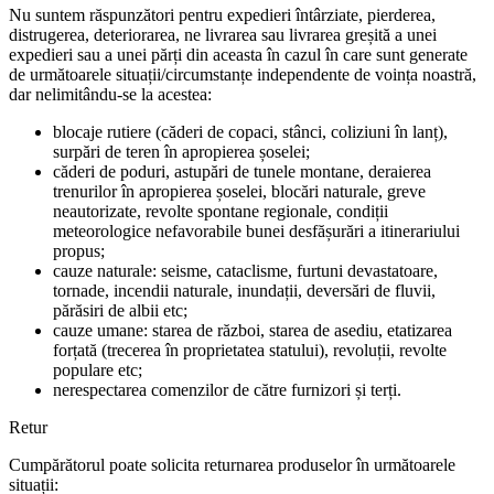
Nu suntem răspunzători pentru expedieri întârziate, pierderea,
distrugerea, deteriorarea, ne livrarea sau livrarea greșită a unei
expedieri sau a unei părți din aceasta în cazul în care sunt generate
de următoarele situații/circumstanțe independente de voința noastră,
dar nelimitându-se la acestea:
blocaje rutiere (căderi de copaci, stânci, coliziuni în lanț),
surpări de teren în apropierea șoselei;
căderi de poduri, astupări de tunele montane, deraierea
trenurilor în apropierea șoselei, blocări naturale, greve
neautorizate, revolte spontane regionale, condiții
meteorologice nefavorabile bunei desfășurări a itinerariului
propus;
cauze naturale: seisme, cataclisme, furtuni devastatoare,
tornade, incendii naturale, inundații, deversări de fluvii,
părăsiri de albii etc;
cauze umane: starea de război, starea de asediu, etatizarea
forțată (trecerea în proprietatea statului), revoluții, revolte
populare etc;
nerespectarea comenzilor de către furnizori și terți.
Retur
Cumpărătorul poate solicita returnarea produselor în următoarele
situații: