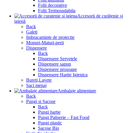
Folii decorative
Folii Termosudabila
Accesorii de curățenie și
igienă
Back
Galeti
Imbracaminte de protectie
Mopuri-Maturi-perii
Dispensere
Back
Dispensere Servetele
Dispensere sapun
Dispensere prosoape
Dispensere Hartie Igienica
Bureti,Lavete
Saci menaj
Ambalaje alimentare
Back
Pungi si Sacose
Back
Pungi hartie
Pungi Patiserie – Fast Food
Pungi plastic
Sacose Bio