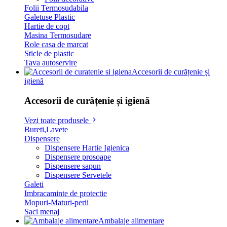
Folii Termosudabila
Galetuse Plastic
Hartie de copt
Masina Termosudare
Role casa de marcat
Sticle de plastic
Tava autoservire
Accesorii de curățenie și
igienă
Accesorii de curățenie și igienă
Vezi toate produsele
Bureti,Lavete
Dispensere
Dispensere Hartie Igienica
Dispensere prosoape
Dispensere sapun
Dispensere Servetele
Galeti
Imbracaminte de protectie
Mopuri-Maturi-perii
Saci menaj
Ambalaje alimentare