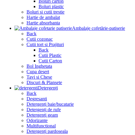
Boluri carton
Boluri plastic
Boluri si cutii trestie
Hartie de ambalat
Hartie absorbanta
Ambalaje cofetărie-patiserie
Back
Cutii cozonac
Cutii tort si Prajituri
Back
Cutii Plastic
Cutii Carton
Bol Inghetata
Cupa desert
Tavi si Chese
Discuri & Plansete
Detergenți
Back
Degresanti
Detergenți baie/bucatarie
Detergenți de rufe
Detergenți geam
Odorizante
Multifunctional
Detergenți pardoseala