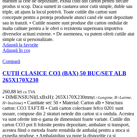
maritim la cele de depozitare, exista cutii din carton pentru fiecare
produs si scop. Daca sunteti in cautarea unor cutii simple, duble sau
triple, ati ajuns la locul potrivit. Toate cutiile din carton sunt
concepute pentru a proteja produsele atunci cand ele sunt depozitate
sau in tranzit. • Cutiile noastre sunt produse din carton ondulat de
inalta calitate pentru a le oferi o rezistenta superioara impotriva
diverselor actiuni externe. • De asemenea, va putem oferii cutiile atat
simple cat si personalizate.
Adaugă la favorite
Adaugă în coș
Compară
CUTII CLASICE CO3 (BAX) 50 BUC/SET ALB
265X170X230
260,88
lei
cu TVA
• DIMENSIUNI(LxBxH): 265X170X230mm
(L=Lungime, B=Latime,
• Cantitate set: 50 • Material: Carton alb • Structura
H=Inaltime)
carton: CO3 TAFT/B • Cutii carton colectoare fefco 0201 sunt
usoare, compuse din 2 straturi netede din carton si o ondula. Acestea
va sunt oferite intr-o gama de dimensiuni foarte variate. Cutiile din
carton CO3 pot fi folosite pentru depozitare, ambalare si transport,
acestea fiind o metoda foarte rentabila de ambalaj pentru a stoca si
expedia produse. • Ambalajultau va pune la dispozitie ca si