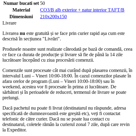
Numar bucati set
50
Material
CO3/B alb exterior + natur interior TAFT/B
Dimensiuni
210x200x150
Livrare
Livrarea
nu
este gratuită și se face prin curier rapid așa cum este
descrisă în secțiunea "Livrări".
Produsele noastre sunt realizate câteodată pe bază de comandă, ceea
ce face ca durata de producție și livrare să fie de până la 14 zile
lucrătoare începând cu ziua procesării comenzii.
Comenzile sunt procesate cât mai curând după plasarea comenzii, în
intervalul Luni – Vineri 10:00-18:00. În cazul comenzilor plasate în
afara orelor de program (Luni – Vineri 10:00-18:00) sau în
weekend, acestea vor fi procesate în prima zi lucrătoare. De
sărbători și în perioadele de reduceri, termenul de livrare se poate
prelungi.
Dacă pachetul nu poate fi livrat (destinatarul nu răspunde, adresa
specificată de dumneavoastră este greșită etc), veți fi contactat
telefonic de către curier. Dacă nu se poate lua contact cu
destinatarul, coletele rămân la curierul zonal 7 zile, după care revin
la Expeditor.