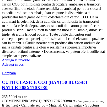
carton CO3 pot fi folosite pentru depozitare, ambalare si transport,
acestea fiind o metoda foarte rentabila de ambalaj pentru a stoca si
expedia produse. • Ambalajultau va pune la dispozitie ca si
producator toata gama de cutii colectoare din carton CO3. De la
cutii mari la cele mici, de la cutii din carton folosite in transportul
maritim la cele de depozitare, exista cutii din carton pentru fiecare
produs si scop. Daca sunteti in cautarea unor cutii simple, duble sau
triple, ati ajuns la locul potrivit. Toate cutiile din carton sunt
concepute pentru a proteja produsele atunci cand ele sunt depozitate
sau in tranzit. • Cutiile noastre sunt produse din carton ondulat de
inalta calitate pentru a le oferi o rezistenta superioara impotriva
diverselor actiuni externe. • De asemenea, va putem oferii cutiile atat
simple cat si personalizate.
Adaugă la favorite
Adaugă în coș
Compară
CUTII CLASICE CO3 (BAX) 50 BUC/SET
NATUR 265X170X230
235,59
lei
cu TVA
• DIMENSIUNI(LxBxH): 265X170X230mm
(L=Lungime, B=Latime,
• Cantitate set: 50 • Material: Carton natur • Structura
H=Inaltime)