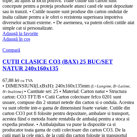
triple, ati ajuns la locul potrivit. Toate cutiile din carton sunt
concepute pentru a proteja produsele atunci cand ele sunt depozitate
sau in tranzit. • Cutiile noastre sunt produse din carton ondulat de
inalta calitate pentru a le oferi o rezistenta superioara impotriva
diverselor actiuni externe. • De asemenea, va putem oferii cutiile atat
simple cat si personalizate.
Adaugă la favorite
Adaugă în coș
Compară
CUTII CLASICE CO3 (BAX) 25 BUC/SET
NATUR 240x160x135
67,88
lei
cu TVA
• DIMENSIUNI(LxBxH): 240x160x135mm
(L=Lungime, B=Latime,
• Cantitate set: 25 • Material: Carton natur • Structura
H=Inaltime)
carton: CO3 TFT/B • Cutii Carton colectoare fefco 0201 sunt
usoare, compuse din 2 straturi netede din carton si o ondula. Acestea
va sunt oferite intr-o gama de dimensiuni foarte variate. Cutiile din
carton CO3 pot fi folosite pentru depozitare, ambalare si transport,
acestea fiind o metoda foarte rentabila de ambalaj pentru a stoca si
expedia produse. • Ambalajultau va pune la dispozitie ca si
producator toata gama de cutii colectoare din carton CO3. De la
cutii mari la cele mici, de la cutii din carton folosite in transportul