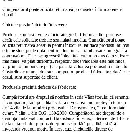
Cumpărătorul poate solicita returnarea produselor în următoarele
situații:
Coletele prezintă deteriorări severe;
Produsele au fost livrate / facturate greșit. Livrarea altor produse
decât cele solicitate trebuie semnalată imediat. Cumpărătorul poate
solicita returnarea acestuia pentru înlocuire, iar dacă produsul nu mai
este pe stoc, poate opta pentru înlocuire sau rambursarea integrală a
contravalorii. Daca se agreează înlocuirea cu un produs de o valoare
mai mare, va plăti diferența, respectiv dacă valoarea este mai mică,
va primi o rambursare parțială până la valoarea produsului înlocuitor.
Costurile de retur și de transport pentru produsul înlocuitor, dacă este
cazul, sunt suportate de client.
Produsele prezintă defecte de fabricație;
Cumpărătorul are dreptul să notifice în scris Vânzătorului că renunța
la cumpărare, fără penalități şi fără invocarea unui motiv, în termen
de 14 zile de la primirea produsului. De asemenea, în conformitate
cu art. 7 alin. 1 din O.G. 130/2000, Cumpărătorul are dreptul de a
denunța unilateral contractul la distanță, în scris, în termen de 14 zile
de la data primirii produsului/produselor, fără penalități și fără
invocarea vreunui motiv. În acest caz, cheltuielile directe de