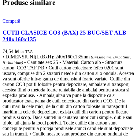
Produse similare
Compară
CUTII CLASICE CO3 (BAX) 25 BUC/SET ALB
240x160x135
74,54
lei
cu TVA
• DIMENSIUNI(LxBxH): 240x160x135mm
(L=Lungime, B=Latime,
• Cantitate set: 25 • Material: Carton alb • Structura
H=Inaltime)
carton: CO3 TAFT/B • Cutii carton colectoare fefco 0201 sunt
usoare, compuse din 2 straturi netede din carton si o ondula. Acestea
va sunt oferite intr-o gama de dimensiuni foarte variate. Cutiile din
carton CO3 pot fi folosite pentru depozitare, ambalare si transport,
acestea fiind o metoda foarte rentabila de ambalaj pentru a stoca si
expedia produse. • Ambalajultau va pune la dispozitie ca si
producator toata gama de cutii colectoare din carton CO3. De la
cutii mari la cele mici, de la cutii din carton folosite in transportul
maritim la cele de depozitare, exista cutii din carton pentru fiecare
produs si scop. Daca sunteti in cautarea unor cutii simple, duble sau
triple, ati ajuns la locul potrivit. Toate cutiile din carton sunt
concepute pentru a proteja produsele atunci cand ele sunt depozitate
sau in tranzit. • Cutiile noastre sunt produse din carton ondulat de