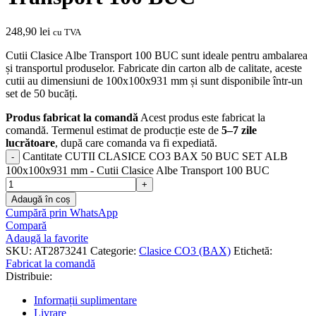
248,90
lei
cu TVA
Cutii Clasice Albe Transport 100 BUC sunt ideale pentru ambalarea
și transportul produselor. Fabricate din carton alb de calitate, aceste
cutii au dimensiuni de 100x100x931 mm și sunt disponibile într-un
set de 50 bucăți.
Produs fabricat la comandă
Acest produs este fabricat la
comandă. Termenul estimat de producție este de
5–7 zile
lucrătoare
, după care comanda va fi expediată.
Cantitate CUTII CLASICE CO3 BAX 50 BUC SET ALB
100x100x931 mm - Cutii Clasice Albe Transport 100 BUC
Adaugă în coș
Cumpără prin WhatsApp
Compară
Adaugă la favorite
SKU:
AT2873241
Categorie:
Clasice CO3 (BAX)
Etichetă:
Fabricat la comandă
Distribuie:
Informații suplimentare
Livrare