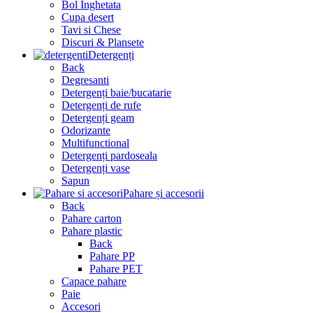
Bol Inghetata
Cupa desert
Tavi si Chese
Discuri & Plansete
Detergenți
Back
Degresanti
Detergenți baie/bucatarie
Detergenți de rufe
Detergenți geam
Odorizante
Multifunctional
Detergenți pardoseala
Detergenți vase
Sapun
Pahare și accesorii
Back
Pahare carton
Pahare plastic
Back
Pahare PP
Pahare PET
Capace pahare
Paie
Accesori