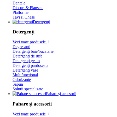
Dantele
Discuri & Plansete
Platforme
Tavi si Chese
Detergenți
Detergenți
Vezi toate produsele
Degresanti
Detergenți baie/bucatarie
Detergenți de rufe
Detergenți geam
Detergenți pardoseala
Detergenți vase
Multifunctional
Odorizante
Sapun
Soluții specializate
Pahare și accesorii
Pahare și accesorii
Vezi toate produsele