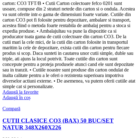
carton: CO3 TFT/B • Cutii Carton colectoare fefco 0201 sunt
usoare, compuse din 2 straturi netede din carton si o ondula. Acestea
va sunt oferite intr-o gama de dimensiuni foarte variate. Cutiile din
carton CO3 pot fi folosite pentru depozitare, ambalare si transport,
acestea fiind o metoda foarte rentabila de ambalaj pentru a stoca si
expedia produse. • Ambalajultau va pune la dispozitie ca si
producator toata gama de cutii colectoare din carton CO3. De la
cutii mari la cele mici, de la cutii din carton folosite in transportul
maritim la cele de depozitare, exista cutii din carton pentru fiecare
produs si scop. Daca sunteti in cautarea unor cutii simple, duble sau
triple, ati ajuns la locul potrivit. Toate cutiile din carton sunt
concepute pentru a proteja produsele atunci cand ele sunt depozitate
sau in tranzit. • Cutiile noastre sunt produse din carton ondulat de
inalta calitate pentru a le oferi o rezistenta superioara impotriva
diverselor actiuni externe. • De asemenea, va putem oferii cutiile atat
simple cat si personalizate.
Adaugă la favorite
Adaugă în coș
Compară
CUTII CLASICE CO3 (BAX) 50 BUC/SET
NATUR 348X260X226