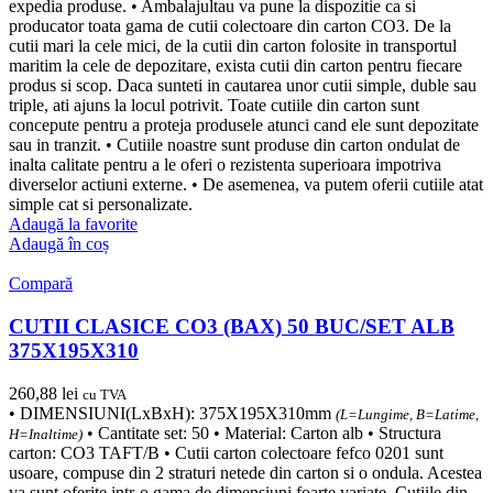
expedia produse. • Ambalajultau va pune la dispozitie ca si
producator toata gama de cutii colectoare din carton CO3. De la
cutii mari la cele mici, de la cutii din carton folosite in transportul
maritim la cele de depozitare, exista cutii din carton pentru fiecare
produs si scop. Daca sunteti in cautarea unor cutii simple, duble sau
triple, ati ajuns la locul potrivit. Toate cutiile din carton sunt
concepute pentru a proteja produsele atunci cand ele sunt depozitate
sau in tranzit. • Cutiile noastre sunt produse din carton ondulat de
inalta calitate pentru a le oferi o rezistenta superioara impotriva
diverselor actiuni externe. • De asemenea, va putem oferii cutiile atat
simple cat si personalizate.
Adaugă la favorite
Adaugă în coș
Compară
CUTII CLASICE CO3 (BAX) 50 BUC/SET ALB
375X195X310
260,88
lei
cu TVA
• DIMENSIUNI(LxBxH): 375X195X310mm
(L=Lungime, B=Latime,
• Cantitate set: 50 • Material: Carton alb • Structura
H=Inaltime)
carton: CO3 TAFT/B • Cutii carton colectoare fefco 0201 sunt
usoare, compuse din 2 straturi netede din carton si o ondula. Acestea
va sunt oferite intr-o gama de dimensiuni foarte variate. Cutiile din