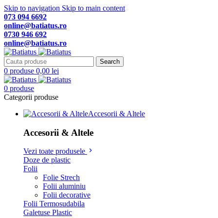
Skip to navigation
Skip to main content
073 094 6692
online@batiatus.ro
0730 946 692
online@batiatus.ro
Search
0
produse
0,00
lei
0
produse
Categorii produse
Accesorii & Altele
Accesorii & Altele
Vezi toate produsele
Doze de plastic
Folii
Folie Strech
Folii aluminiu
Folii decorative
Folii Termosudabila
Galetuse Plastic