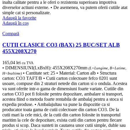
inalta calitate pentru a le oferi o rezistenta superioara impotriva
diverselor actiuni externe. • De asemenea, va putem oferii cutiile atat
simple cat si personalizate.
Adaugă la favorite
Adaugă în coș
Compară
CUTII CLASICE CO3 (BAX) 25 BUC/SET ALB
455X208X270
165,04
lei
cu TVA
• DIMENSIUNI(LxBxH): 455X208X270mm
(L=Lungime, B=Latime,
• Cantitate set: 25 • Material: Carton alb • Structura
H=Inaltime)
carton: CO3 TAFT/B • Cutii carton colectoare fefco 0201 sunt
usoare, compuse din 2 straturi netede din carton si o ondula. Acestea
va sunt oferite intr-o gama de dimensiuni foarte variate. Cutiile din
carton CO3 pot fi folosite pentru depozitare, ambalare si transport,
acestea fiind o metoda foarte rentabila de ambalaj pentru a stoca si
expedia produse. • Ambalajultau va pune la dispozitie ca si
producator toata gama de cutii colectoare din carton CO3. De la
cutii mari la cele mici, de la cutii din carton folosite in transportul
maritim la cele de depozitare, exista cutii din carton pentru fiecare
produs si scop. Daca sunteti in cautarea unor cutii simple, duble sau