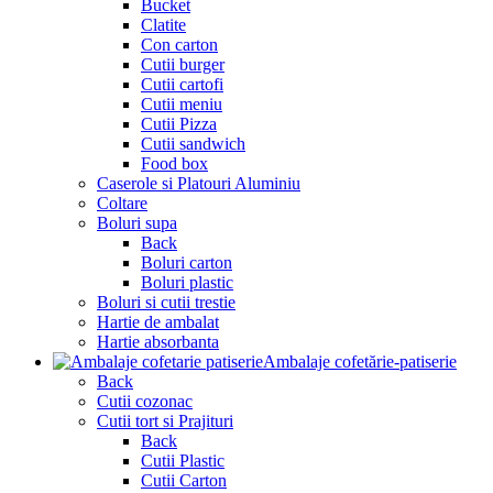
Bucket
Clatite
Con carton
Cutii burger
Cutii cartofi
Cutii meniu
Cutii Pizza
Cutii sandwich
Food box
Caserole si Platouri Aluminiu
Coltare
Boluri supa
Back
Boluri carton
Boluri plastic
Boluri si cutii trestie
Hartie de ambalat
Hartie absorbanta
Ambalaje cofetărie-patiserie
Back
Cutii cozonac
Cutii tort si Prajituri
Back
Cutii Plastic
Cutii Carton