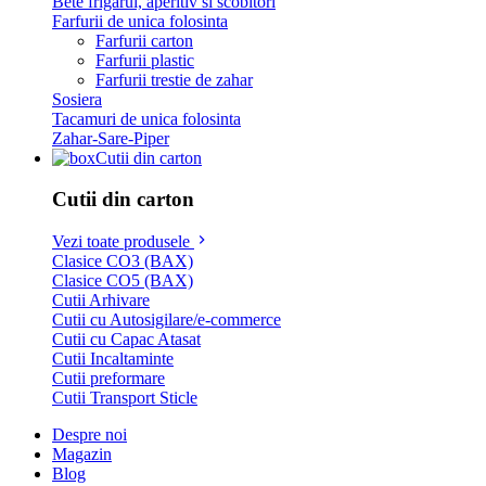
Bete frigarui, aperitiv si scobitori
Farfurii de unica folosinta
Farfurii carton
Farfurii plastic
Farfurii trestie de zahar
Sosiera
Tacamuri de unica folosinta
Zahar-Sare-Piper
Cutii din carton
Cutii din carton
Vezi toate produsele
Clasice CO3 (BAX)
Clasice CO5 (BAX)
Cutii Arhivare
Cutii cu Autosigilare/e-commerce
Cutii cu Capac Atasat
Cutii Incaltaminte
Cutii preformare
Cutii Transport Sticle
Despre noi
Magazin
Blog