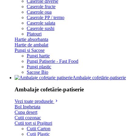
Caserole diverse
Caserole fructe
Caserole oua
Caserole PP / termo
Caserole salata
Caserole sushi
Platouri
Hartie absorbanta
Hartie de ambalat
Pungi si Sacose
Pungi hartie
Pungi Patiserie - Fast Food
Pungi plastic
Sacose Bio
Ambalaje cofetărie-patiserie
Ambalaje cofetărie-patiserie
Vezi toate produsele
Bol Inghetata
Cupa desert
Cutii cozonac
Cutii tort si Prajituri
Cutii Carton
Cutii Plastic