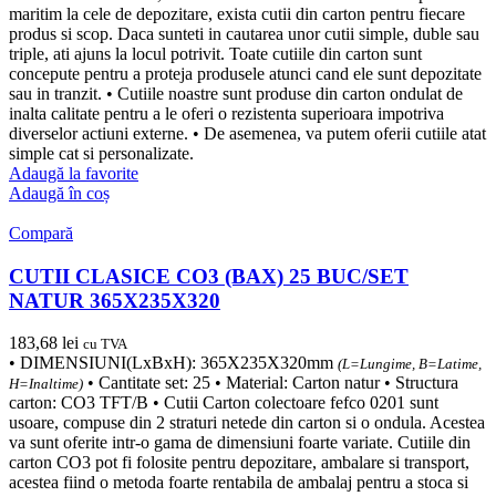
maritim la cele de depozitare, exista cutii din carton pentru fiecare
produs si scop. Daca sunteti in cautarea unor cutii simple, duble sau
triple, ati ajuns la locul potrivit. Toate cutiile din carton sunt
concepute pentru a proteja produsele atunci cand ele sunt depozitate
sau in tranzit. • Cutiile noastre sunt produse din carton ondulat de
inalta calitate pentru a le oferi o rezistenta superioara impotriva
diverselor actiuni externe. • De asemenea, va putem oferii cutiile atat
simple cat si personalizate.
Adaugă la favorite
Adaugă în coș
Compară
CUTII CLASICE CO3 (BAX) 25 BUC/SET
NATUR 365X235X320
183,68
lei
cu TVA
• DIMENSIUNI(LxBxH): 365X235X320mm
(L=Lungime, B=Latime,
• Cantitate set: 25 • Material: Carton natur • Structura
H=Inaltime)
carton: CO3 TFT/B • Cutii Carton colectoare fefco 0201 sunt
usoare, compuse din 2 straturi netede din carton si o ondula. Acestea
va sunt oferite intr-o gama de dimensiuni foarte variate. Cutiile din
carton CO3 pot fi folosite pentru depozitare, ambalare si transport,
acestea fiind o metoda foarte rentabila de ambalaj pentru a stoca si