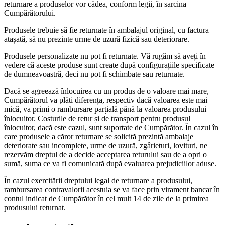
returnare a produselor vor cădea, conform legii, în sarcina
Cumpărătorului.
Produsele trebuie să fie returnate în ambalajul original, cu factura
atașată, să nu prezinte urme de uzură fizică sau deteriorare.
Produsele personalizate nu pot fi returnate. Vă rugăm să aveți în
vedere că aceste produse sunt create după configurațiile specificate
de dumneavoastră, deci nu pot fi schimbate sau returnate.
Dacă se agreează înlocuirea cu un produs de o valoare mai mare,
Cumpărătorul va plăti diferența, respectiv dacă valoarea este mai
mică, va primi o rambursare parțială până la valoarea produsului
înlocuitor. Costurile de retur și de transport pentru produsul
înlocuitor, dacă este cazul, sunt suportate de Cumpărător. În cazul în
care produsele a căror returnare se solicită prezintă ambalaje
deteriorate sau incomplete, urme de uzură, zgârieturi, lovituri, ne
rezervăm dreptul de a decide acceptarea returului sau de a opri o
sumă, suma ce va fi comunicată după evaluarea prejudiciilor aduse.
În cazul exercitării dreptului legal de returnare a produsului,
rambursarea contravalorii acestuia se va face prin virament bancar în
contul indicat de Cumpărător în cel mult 14 de zile de la primirea
produsului returnat.