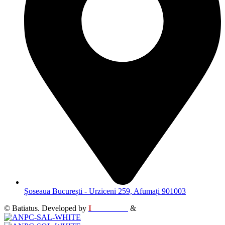
Șoseaua București - Urziceni 259, Afumați 901003
© Batiatus. Developed by
I
MCreative
&
WEBC