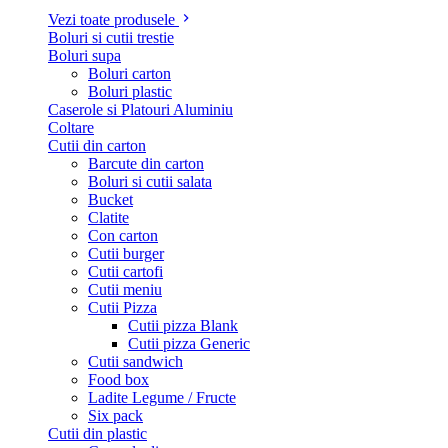
Vezi toate produsele
Boluri si cutii trestie
Boluri supa
Boluri carton
Boluri plastic
Caserole si Platouri Aluminiu
Coltare
Cutii din carton
Barcute din carton
Boluri si cutii salata
Bucket
Clatite
Con carton
Cutii burger
Cutii cartofi
Cutii meniu
Cutii Pizza
Cutii pizza Blank
Cutii pizza Generic
Cutii sandwich
Food box
Ladite Legume / Fructe
Six pack
Cutii din plastic