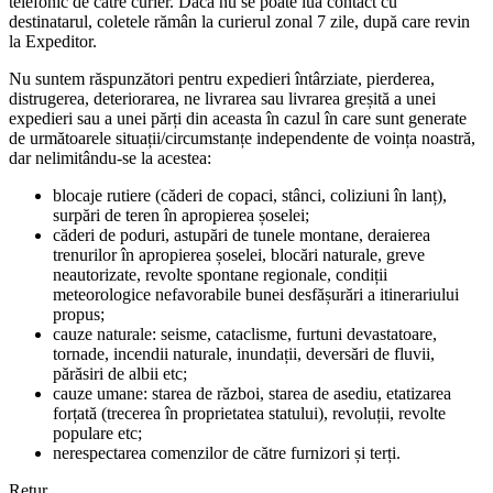
telefonic de către curier. Dacă nu se poate lua contact cu
destinatarul, coletele rămân la curierul zonal 7 zile, după care revin
la Expeditor.
Nu suntem răspunzători pentru expedieri întârziate, pierderea,
distrugerea, deteriorarea, ne livrarea sau livrarea greșită a unei
expedieri sau a unei părți din aceasta în cazul în care sunt generate
de următoarele situații/circumstanțe independente de voința noastră,
dar nelimitându-se la acestea:
blocaje rutiere (căderi de copaci, stânci, coliziuni în lanț),
surpări de teren în apropierea șoselei;
căderi de poduri, astupări de tunele montane, deraierea
trenurilor în apropierea șoselei, blocări naturale, greve
neautorizate, revolte spontane regionale, condiții
meteorologice nefavorabile bunei desfășurări a itinerariului
propus;
cauze naturale: seisme, cataclisme, furtuni devastatoare,
tornade, incendii naturale, inundații, deversări de fluvii,
părăsiri de albii etc;
cauze umane: starea de război, starea de asediu, etatizarea
forțată (trecerea în proprietatea statului), revoluții, revolte
populare etc;
nerespectarea comenzilor de către furnizori și terți.
Retur