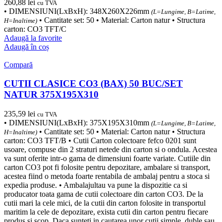
260,88
lei
cu TVA
• DIMENSIUNI(LxBxH): 348X260X226mm
(L=Lungime, B=Latime,
• Cantitate set: 50 • Material: Carton natur • Structura
H=Inaltime)
carton: CO3 TFT/C
Adaugă la favorite
Adaugă în coș
Compară
CUTII CLASICE CO3 (BAX) 50 BUC/SET
NATUR 375X195X310
235,59
lei
cu TVA
• DIMENSIUNI(LxBxH): 375X195X310mm
(L=Lungime, B=Latime,
• Cantitate set: 50 • Material: Carton natur • Structura
H=Inaltime)
carton: CO3 TFT/B • Cutii Carton colectoare fefco 0201 sunt
usoare, compuse din 2 straturi netede din carton si o ondula. Acestea
va sunt oferite intr-o gama de dimensiuni foarte variate. Cutiile din
carton CO3 pot fi folosite pentru depozitare, ambalare si transport,
acestea fiind o metoda foarte rentabila de ambalaj pentru a stoca si
expedia produse. • Ambalajultau va pune la dispozitie ca si
producator toata gama de cutii colectoare din carton CO3. De la
cutii mari la cele mici, de la cutii din carton folosite in transportul
maritim la cele de depozitare, exista cutii din carton pentru fiecare
produs si scop. Daca sunteti in cautarea unor cutii simple, duble sau