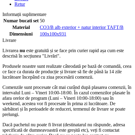
Retur
Informații suplimentare
Numar bucati set
50
Material
CO3/B alb exterior + natur interior TAFT/B
Dimensiuni
100x100x931
Livrare
Livrarea
nu
este gratuită și se face prin curier rapid așa cum este
descrisă în secțiunea "Livrări".
Produsele noastre sunt realizate câteodată pe bază de comandă, ceea
ce face ca durata de producție și livrare să fie de până la 14 zile
lucrătoare începând cu ziua procesării comenzii.
Comenzile sunt procesate cât mai curând după plasarea comenzii, în
intervalul Luni – Vineri 10:00-18:00. În cazul comenzilor plasate în
afara orelor de program (Luni – Vineri 10:00-18:00) sau în
weekend, acestea vor fi procesate în prima zi lucrătoare. De
sărbători și în perioadele de reduceri, termenul de livrare se poate
prelungi.
Dacă pachetul nu poate fi livrat (destinatarul nu răspunde, adresa
specificată de dumneavoastră este greșită etc), veți fi contactat