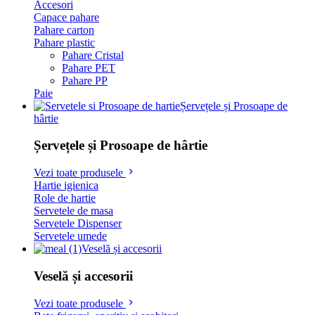
Accesori
Capace pahare
Pahare carton
Pahare plastic
Pahare Cristal
Pahare PET
Pahare PP
Paie
Șervețele și Prosoape de
hârtie
Șervețele și Prosoape de hârtie
Vezi toate produsele
Hartie igienica
Role de hartie
Servetele de masa
Servetele Dispenser
Servetele umede
Veselă și accesorii
Veselă și accesorii
Vezi toate produsele