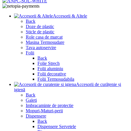
Accesorii & Altele
Back
Doze de plastic
Sticle de plastic
Role casa de marcat
Masina Termosudare
Tava autoservire
Folii
Back
Folie Strech
Folii aluminiu
Folii decorative
Folii Termosudabila
Accesorii de curățenie și
igienă
Back
Galeti
Imbracaminte de protectie
Mopuri-Maturi-perii
Dispensere
Back
Dispensere Servetele