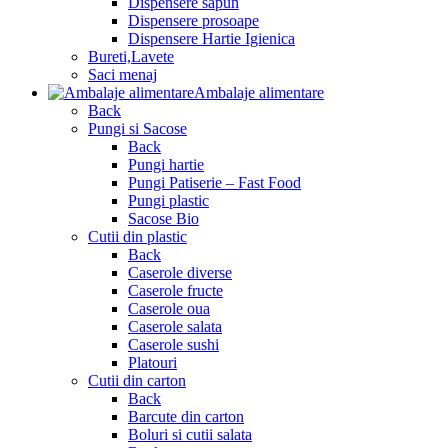
Dispensere sapun
Dispensere prosoape
Dispensere Hartie Igienica
Bureti,Lavete
Saci menaj
Ambalaje alimentare
Back
Pungi si Sacose
Back
Pungi hartie
Pungi Patiserie – Fast Food
Pungi plastic
Sacose Bio
Cutii din plastic
Back
Caserole diverse
Caserole fructe
Caserole oua
Caserole salata
Caserole sushi
Platouri
Cutii din carton
Back
Barcute din carton
Boluri si cutii salata