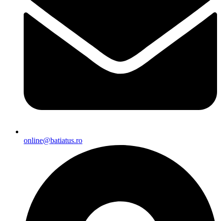
online@batiatus.ro