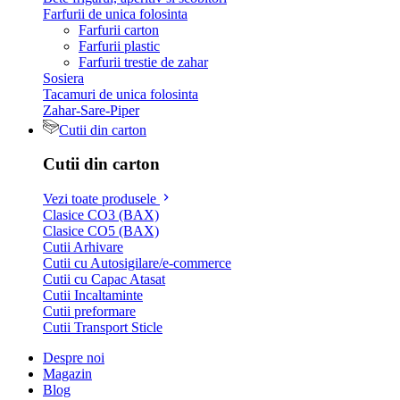
Farfurii de unica folosinta
Farfurii carton
Farfurii plastic
Farfurii trestie de zahar
Sosiera
Tacamuri de unica folosinta
Zahar-Sare-Piper
Cutii din carton
Cutii din carton
Vezi toate produsele
Clasice CO3 (BAX)
Clasice CO5 (BAX)
Cutii Arhivare
Cutii cu Autosigilare/e-commerce
Cutii cu Capac Atasat
Cutii Incaltaminte
Cutii preformare
Cutii Transport Sticle
Despre noi
Magazin
Blog