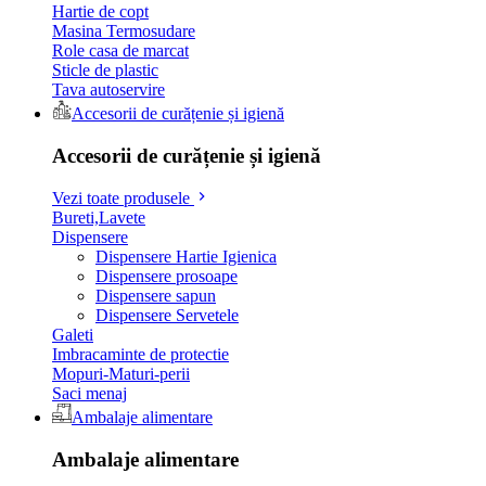
Hartie de copt
Masina Termosudare
Role casa de marcat
Sticle de plastic
Tava autoservire
Accesorii de curățenie și igienă
Accesorii de curățenie și igienă
Vezi toate produsele
Bureti,Lavete
Dispensere
Dispensere Hartie Igienica
Dispensere prosoape
Dispensere sapun
Dispensere Servetele
Galeti
Imbracaminte de protectie
Mopuri-Maturi-perii
Saci menaj
Ambalaje alimentare
Ambalaje alimentare