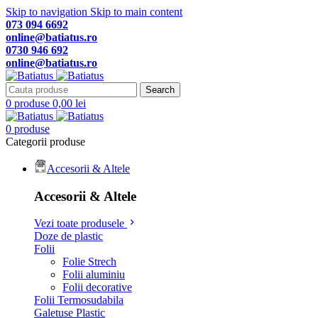
Skip to navigation
Skip to main content
073 094 6692
online@batiatus.ro
0730 946 692
online@batiatus.ro
Search
0
produse
0,00
lei
0
produse
Categorii produse
Accesorii & Altele
Accesorii & Altele
Vezi toate produsele
Doze de plastic
Folii
Folie Strech
Folii aluminiu
Folii decorative
Folii Termosudabila
Galetuse Plastic