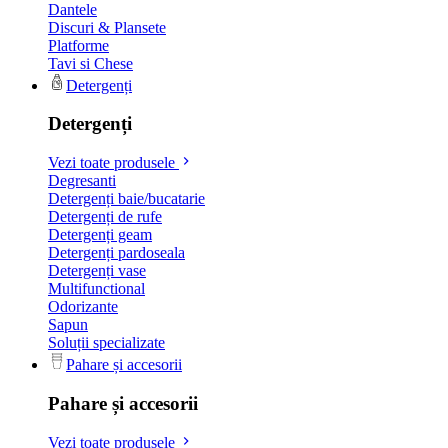
Dantele
Discuri & Plansete
Platforme
Tavi si Chese
Detergenți
Detergenți
Vezi toate produsele
Degresanti
Detergenți baie/bucatarie
Detergenți de rufe
Detergenți geam
Detergenți pardoseala
Detergenți vase
Multifunctional
Odorizante
Sapun
Soluții specializate
Pahare și accesorii
Pahare și accesorii
Vezi toate produsele