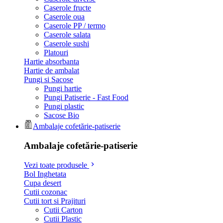
Caserole fructe
Caserole oua
Caserole PP / termo
Caserole salata
Caserole sushi
Platouri
Hartie absorbanta
Hartie de ambalat
Pungi si Sacose
Pungi hartie
Pungi Patiserie - Fast Food
Pungi plastic
Sacose Bio
Ambalaje cofetărie-patiserie
Ambalaje cofetărie-patiserie
Vezi toate produsele
Bol Inghetata
Cupa desert
Cutii cozonac
Cutii tort si Prajituri
Cutii Carton
Cutii Plastic