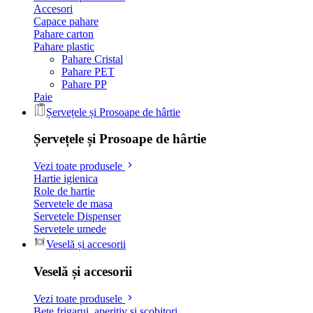
Accesori
Capace pahare
Pahare carton
Pahare plastic
Pahare Cristal
Pahare PET
Pahare PP
Paie
Șervețele și Prosoape de hârtie
Șervețele și Prosoape de hârtie
Vezi toate produsele
Hartie igienica
Role de hartie
Servetele de masa
Servetele Dispenser
Servetele umede
Veselă și accesorii
Veselă și accesorii
Vezi toate produsele
Bete frigarui, aperitiv si scobitori