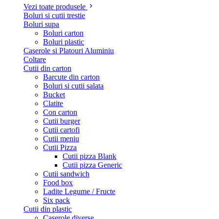
Vezi toate produsele
Boluri si cutii trestie
Boluri supa
Boluri carton
Boluri plastic
Caserole si Platouri Aluminiu
Coltare
Cutii din carton
Barcute din carton
Boluri si cutii salata
Bucket
Clatite
Con carton
Cutii burger
Cutii cartofi
Cutii meniu
Cutii Pizza
Cutii pizza Blank
Cutii pizza Generic
Cutii sandwich
Food box
Ladite Legume / Fructe
Six pack
Cutii din plastic
Caserole diverse