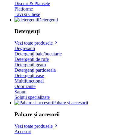
Discuri & Plansete
Platforme
Tavi si Chese
Detergenți
Detergenți
Vezi toate produsele
Degresanti
Detergenți baie/bucatarie
Detergenți de rufe
Detergenți geam
Detergenți pardoseala
Detergenți vase
Multifunctional
Odorizante
Sapun
Soluții specializate
Pahare și accesorii
Pahare și accesorii
Vezi toate produsele
Accesori