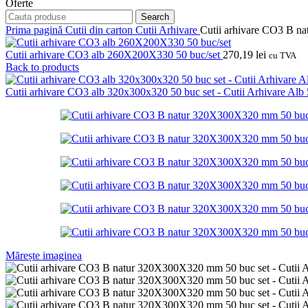
Oferte
Search
Prima pagină
Cutii din carton
Cutii Arhivare
Cutii arhivare CO3 B n
Cutii arhivare CO3 alb 260X200X330 50 buc/set
270,19
lei
cu TVA
Back to products
Cutii arhivare CO3 alb 320x300x320 50 buc set - Cutii Arhivare A
Mărește imaginea