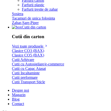
Farfurii carton
Farfurii plastic
Farfurii trestie de zahar
Sosiera
Tacamuri de unica folosinta
Zahar-Sare-Piper
Cutii din carton
Cutii din carton
Vezi toate produsele
Clasice CO3 (BAX)
Clasice CO5 (BAX)
Cutii Arhivare
Cutii cu Autosigilare/e-commerce
Cutii cu Capac Atasat
Cutii Incaltaminte
Cutii preformare
Cutii Transport Sticle
Despre noi
Magazin
Blog
Contact