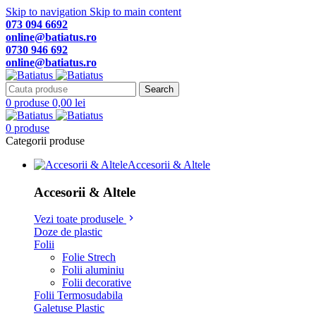
Skip to navigation
Skip to main content
073 094 6692
online@batiatus.ro
0730 946 692
online@batiatus.ro
Search
0
produse
0,00
lei
0
produse
Categorii produse
Accesorii & Altele
Accesorii & Altele
Vezi toate produsele
Doze de plastic
Folii
Folie Strech
Folii aluminiu
Folii decorative
Folii Termosudabila
Galetuse Plastic