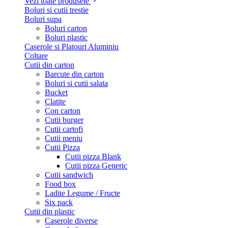
Vezi toate produsele
Boluri si cutii trestie
Boluri supa
Boluri carton
Boluri plastic
Caserole si Platouri Aluminiu
Coltare
Cutii din carton
Barcute din carton
Boluri si cutii salata
Bucket
Clatite
Con carton
Cutii burger
Cutii cartofi
Cutii meniu
Cutii Pizza
Cutii pizza Blank
Cutii pizza Generic
Cutii sandwich
Food box
Ladite Legume / Fructe
Six pack
Cutii din plastic
Caserole diverse