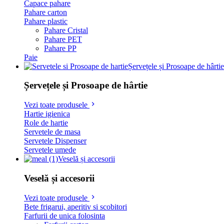
Capace pahare
Pahare carton
Pahare plastic
Pahare Cristal
Pahare PET
Pahare PP
Paie
Șervețele și Prosoape de hârtie
Șervețele și Prosoape de hârtie
Vezi toate produsele
Hartie igienica
Role de hartie
Servetele de masa
Servetele Dispenser
Servetele umede
Veselă și accesorii
Veselă și accesorii
Vezi toate produsele
Bete frigarui, aperitiv si scobitori
Farfurii de unica folosinta