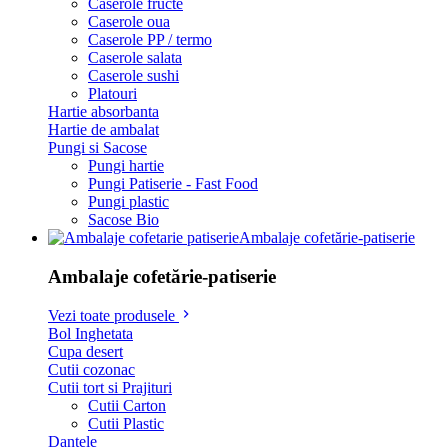
Caserole fructe
Caserole oua
Caserole PP / termo
Caserole salata
Caserole sushi
Platouri
Hartie absorbanta
Hartie de ambalat
Pungi si Sacose
Pungi hartie
Pungi Patiserie - Fast Food
Pungi plastic
Sacose Bio
Ambalaje cofetărie-patiserie
Ambalaje cofetărie-patiserie
Vezi toate produsele
Bol Inghetata
Cupa desert
Cutii cozonac
Cutii tort si Prajituri
Cutii Carton
Cutii Plastic
Dantele