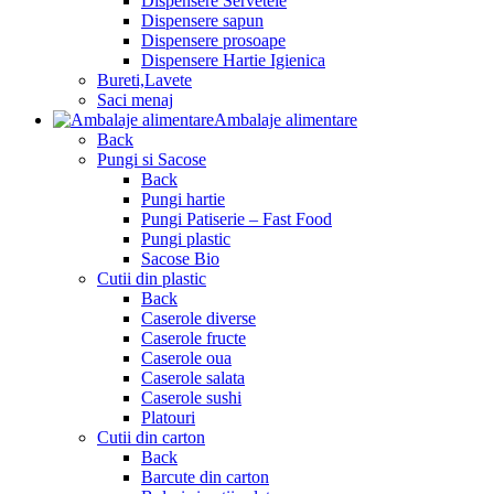
Dispensere Servetele
Dispensere sapun
Dispensere prosoape
Dispensere Hartie Igienica
Bureti,Lavete
Saci menaj
Ambalaje alimentare
Back
Pungi si Sacose
Back
Pungi hartie
Pungi Patiserie – Fast Food
Pungi plastic
Sacose Bio
Cutii din plastic
Back
Caserole diverse
Caserole fructe
Caserole oua
Caserole salata
Caserole sushi
Platouri
Cutii din carton
Back
Barcute din carton