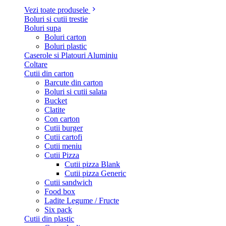
Vezi toate produsele
Boluri si cutii trestie
Boluri supa
Boluri carton
Boluri plastic
Caserole si Platouri Aluminiu
Coltare
Cutii din carton
Barcute din carton
Boluri si cutii salata
Bucket
Clatite
Con carton
Cutii burger
Cutii cartofi
Cutii meniu
Cutii Pizza
Cutii pizza Blank
Cutii pizza Generic
Cutii sandwich
Food box
Ladite Legume / Fructe
Six pack
Cutii din plastic