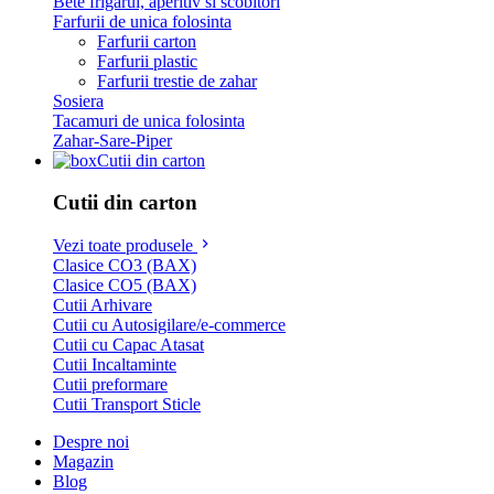
Bete frigarui, aperitiv si scobitori
Farfurii de unica folosinta
Farfurii carton
Farfurii plastic
Farfurii trestie de zahar
Sosiera
Tacamuri de unica folosinta
Zahar-Sare-Piper
Cutii din carton
Cutii din carton
Vezi toate produsele
Clasice CO3 (BAX)
Clasice CO5 (BAX)
Cutii Arhivare
Cutii cu Autosigilare/e-commerce
Cutii cu Capac Atasat
Cutii Incaltaminte
Cutii preformare
Cutii Transport Sticle
Despre noi
Magazin
Blog