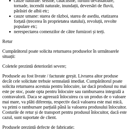
cauze naturale: seisme, cataclisme, furtuni devastatoare,
tornade, incendii naturale, inundații, deversări de fluvii,
părăsiri de albii etc;
cauze umane: starea de război, starea de asediu, etatizarea
forțată (trecerea în proprietatea statului), revoluții, revolte
populare etc;
nerespectarea comenzilor de către furnizori și terți.
Retur
Cumpărătorul poate solicita returnarea produselor în următoarele
situații:
Coletele prezintă deteriorări severe;
Produsele au fost livrate / facturate greșit. Livrarea altor produse
decât cele solicitate trebuie semnalată imediat. Cumpărătorul poate
solicita returnarea acestuia pentru înlocuire, iar dacă produsul nu mai
este pe stoc, poate opta pentru înlocuire sau rambursarea integrală a
contravalorii. Daca se agreează înlocuirea cu un produs de o valoare
mai mare, va plăti diferența, respectiv dacă valoarea este mai mică,
va primi o rambursare parțială până la valoarea produsului înlocuitor.
Costurile de retur și de transport pentru produsul înlocuitor, dacă este
cazul, sunt suportate de client.
Produsele prezintă defecte de fabricație;