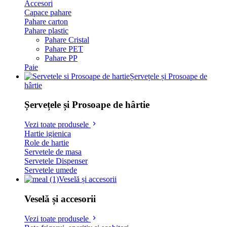
Accesori
Capace pahare
Pahare carton
Pahare plastic
Pahare Cristal
Pahare PET
Pahare PP
Paie
Șervețele și Prosoape de
hârtie
Șervețele și Prosoape de hârtie
Vezi toate produsele
Hartie igienica
Role de hartie
Servetele de masa
Servetele Dispenser
Servetele umede
Veselă și accesorii
Veselă și accesorii
Vezi toate produsele