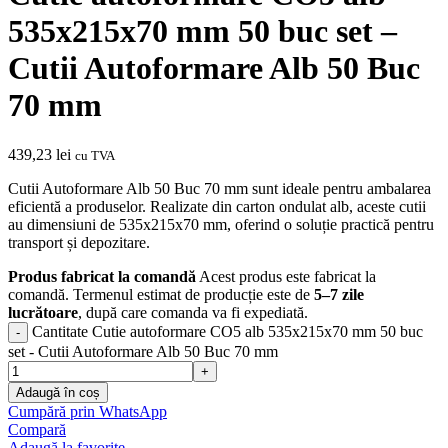
535x215x70 mm 50 buc set –
Cutii Autoformare Alb 50 Buc
70 mm
439,23
lei
cu TVA
Cutii Autoformare Alb 50 Buc 70 mm sunt ideale pentru ambalarea
eficientă a produselor. Realizate din carton ondulat alb, aceste cutii
au dimensiuni de 535x215x70 mm, oferind o soluție practică pentru
transport și depozitare.
Produs fabricat la comandă
Acest produs este fabricat la
comandă. Termenul estimat de producție este de
5–7 zile
lucrătoare
, după care comanda va fi expediată.
Cantitate Cutie autoformare CO5 alb 535x215x70 mm 50 buc
set - Cutii Autoformare Alb 50 Buc 70 mm
Adaugă în coș
Cumpără prin WhatsApp
Compară
Adaugă la favorite