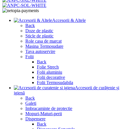
Accesorii & Altele
Back
Doze de plastic
Sticle de plastic
Role casa de marcat
Masina Termosudare
Tava autoservire
Folii
Back
Folie Strech
Folii aluminiu
Folii decorative
Folii Termosudabila
Accesorii de curățenie și
igienă
Back
Galeti
Imbracaminte de protectie
Mopuri-Maturi-perii
Dispensere
Back