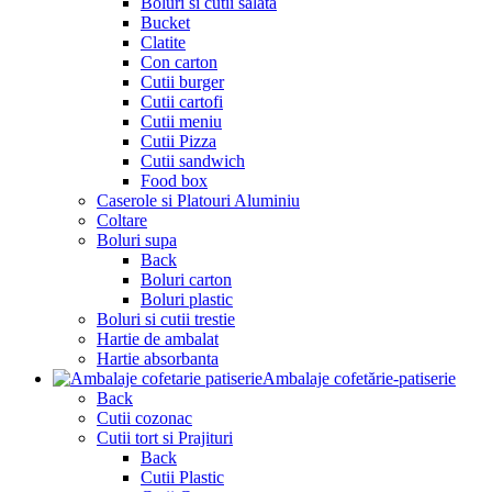
Boluri si cutii salata
Bucket
Clatite
Con carton
Cutii burger
Cutii cartofi
Cutii meniu
Cutii Pizza
Cutii sandwich
Food box
Caserole si Platouri Aluminiu
Coltare
Boluri supa
Back
Boluri carton
Boluri plastic
Boluri si cutii trestie
Hartie de ambalat
Hartie absorbanta
Ambalaje cofetărie-patiserie
Back
Cutii cozonac
Cutii tort si Prajituri
Back
Cutii Plastic