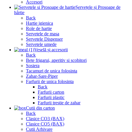
Accesori
Șervețele și Prosoape de
hârtie
Back
Hartie igienica
Role de hartie
Servetele de masa
Servetele Dispenser
Servetele umede
Veselă și accesorii
Back
Bete frigarui, aperitiv si scobitori
Sosiera
Tacamuri de unica folosinta
Zahar-Sare-Piper
Farfurii de unica folosinta
Back
Farfurii carton
Farfurii plastic
Farfurii trestie de zahar
Cutii din carton
Back
Clasice CO3 (BAX)
Clasice CO5 (BAX)
Cutii Arhivare