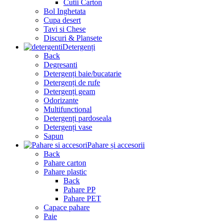
Cutii Carton
Bol Inghetata
Cupa desert
Tavi si Chese
Discuri & Plansete
Detergenți
Back
Degresanti
Detergenți baie/bucatarie
Detergenți de rufe
Detergenți geam
Odorizante
Multifunctional
Detergenți pardoseala
Detergenți vase
Sapun
Pahare și accesorii
Back
Pahare carton
Pahare plastic
Back
Pahare PP
Pahare PET
Capace pahare
Paie