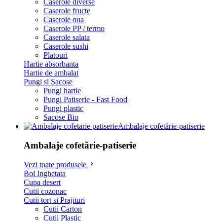
Caserole diverse
Caserole fructe
Caserole oua
Caserole PP / termo
Caserole salata
Caserole sushi
Platouri
Hartie absorbanta
Hartie de ambalat
Pungi si Sacose
Pungi hartie
Pungi Patiserie - Fast Food
Pungi plastic
Sacose Bio
Ambalaje cofetărie-patiserie
Ambalaje cofetărie-patiserie
Vezi toate produsele
Bol Inghetata
Cupa desert
Cutii cozonac
Cutii tort si Prajituri
Cutii Carton
Cutii Plastic