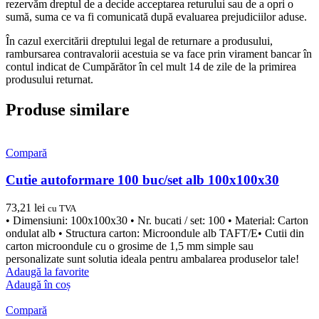
rezervăm dreptul de a decide acceptarea returului sau de a opri o
sumă, suma ce va fi comunicată după evaluarea prejudiciilor aduse.
În cazul exercitării dreptului legal de returnare a produsului,
rambursarea contravalorii acestuia se va face prin virament bancar în
contul indicat de Cumpărător în cel mult 14 de zile de la primirea
produsului returnat.
Produse similare
Compară
Cutie autoformare 100 buc/set alb 100x100x30
73,21
lei
cu TVA
• Dimensiuni: 100x100x30 • Nr. bucati / set: 100 • Material: Carton
ondulat alb • Structura carton: Microondule alb TAFT/E• Cutii din
carton microondule cu o grosime de 1,5 mm simple sau
personalizate sunt solutia ideala pentru ambalarea produselor tale!
Adaugă la favorite
Adaugă în coș
Compară