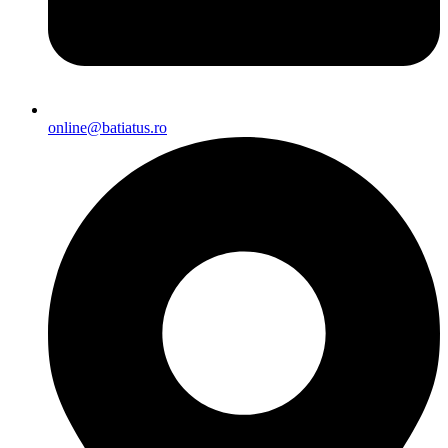
online@batiatus.ro