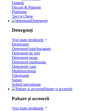
Dantele
Discuri & Plansete
Platforme
Tavi si Chese
Detergenți
Detergenți
Vezi toate produsele
Degresanti
Detergenți baie/bucatarie
Detergenți de rufe
Detergenți geam
Detergenți pardoseala
Detergenți vase
Multifunctional
Odorizante
Sapun
Soluții specializate
Pahare și accesorii
Pahare și accesorii
Vezi toate produsele