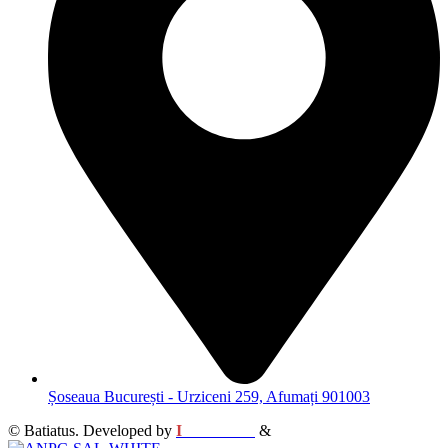
Șoseaua București - Urziceni 259, Afumați 901003
© Batiatus. Developed by
I
MCreative
&
WEBC