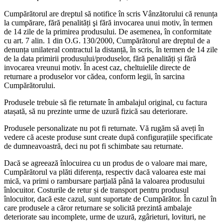
Cumpărătorul are dreptul să notifice în scris Vânzătorului că renunța
la cumpărare, fără penalități şi fără invocarea unui motiv, în termen
de 14 zile de la primirea produsului. De asemenea, în conformitate
cu art. 7 alin. 1 din O.G. 130/2000, Cumpărătorul are dreptul de a
denunța unilateral contractul la distanță, în scris, în termen de 14 zile
de la data primirii produsului/produselor, fără penalități și fără
invocarea vreunui motiv. În acest caz, cheltuielile directe de
returnare a produselor vor cădea, conform legii, în sarcina
Cumpărătorului.
Produsele trebuie să fie returnate în ambalajul original, cu factura
atașată, să nu prezinte urme de uzură fizică sau deteriorare.
Produsele personalizate nu pot fi returnate. Vă rugăm să aveți în
vedere că aceste produse sunt create după configurațiile specificate
de dumneavoastră, deci nu pot fi schimbate sau returnate.
Dacă se agreează înlocuirea cu un produs de o valoare mai mare,
Cumpărătorul va plăti diferența, respectiv dacă valoarea este mai
mică, va primi o rambursare parțială până la valoarea produsului
înlocuitor. Costurile de retur și de transport pentru produsul
înlocuitor, dacă este cazul, sunt suportate de Cumpărător. În cazul în
care produsele a căror returnare se solicită prezintă ambalaje
deteriorate sau incomplete, urme de uzură, zgârieturi, lovituri, ne