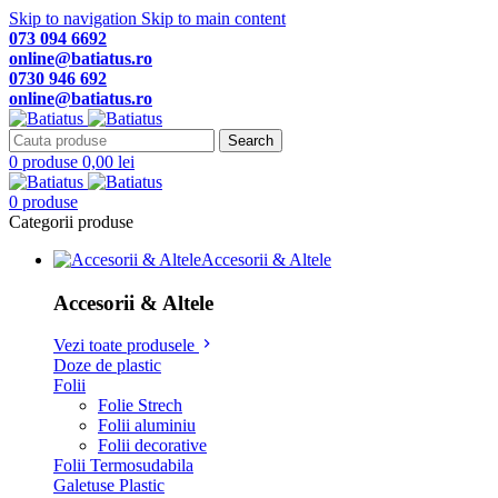
Skip to navigation
Skip to main content
073 094 6692
online@batiatus.ro
0730 946 692
online@batiatus.ro
Search
0
produse
0,00
lei
0
produse
Categorii produse
Accesorii & Altele
Accesorii & Altele
Vezi toate produsele
Doze de plastic
Folii
Folie Strech
Folii aluminiu
Folii decorative
Folii Termosudabila
Galetuse Plastic