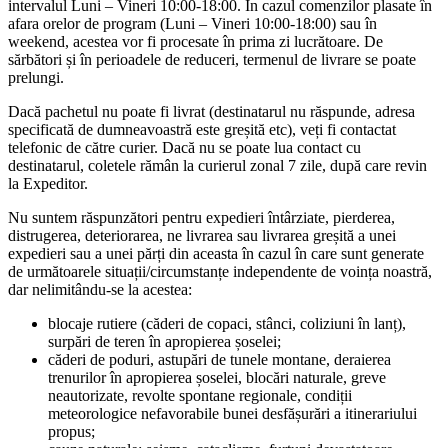
intervalul Luni – Vineri 10:00-18:00. În cazul comenzilor plasate în
afara orelor de program (Luni – Vineri 10:00-18:00) sau în
weekend, acestea vor fi procesate în prima zi lucrătoare. De
sărbători și în perioadele de reduceri, termenul de livrare se poate
prelungi.
Dacă pachetul nu poate fi livrat (destinatarul nu răspunde, adresa
specificată de dumneavoastră este greșită etc), veți fi contactat
telefonic de către curier. Dacă nu se poate lua contact cu
destinatarul, coletele rămân la curierul zonal 7 zile, după care revin
la Expeditor.
Nu suntem răspunzători pentru expedieri întârziate, pierderea,
distrugerea, deteriorarea, ne livrarea sau livrarea greșită a unei
expedieri sau a unei părți din aceasta în cazul în care sunt generate
de următoarele situații/circumstanțe independente de voința noastră,
dar nelimitându-se la acestea:
blocaje rutiere (căderi de copaci, stânci, coliziuni în lanț),
surpări de teren în apropierea șoselei;
căderi de poduri, astupări de tunele montane, deraierea
trenurilor în apropierea șoselei, blocări naturale, greve
neautorizate, revolte spontane regionale, condiții
meteorologice nefavorabile bunei desfășurări a itinerariului
propus;