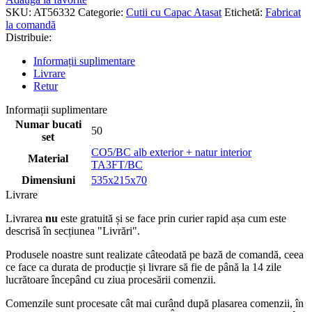
SKU:
AT56332
Categorie:
Cutii cu Capac Atasat
Etichetă:
Fabricat
la comandă
Distribuie:
Informații suplimentare
Livrare
Retur
Informații suplimentare
Numar bucati
50
set
CO5/BC alb exterior + natur interior
Material
TA3FT/BC
Dimensiuni
535x215x70
Livrare
Livrarea
nu
este gratuită și se face prin curier rapid așa cum este
descrisă în secțiunea "Livrări".
Produsele noastre sunt realizate câteodată pe bază de comandă, ceea
ce face ca durata de producție și livrare să fie de până la 14 zile
lucrătoare începând cu ziua procesării comenzii.
Comenzile sunt procesate cât mai curând după plasarea comenzii, în