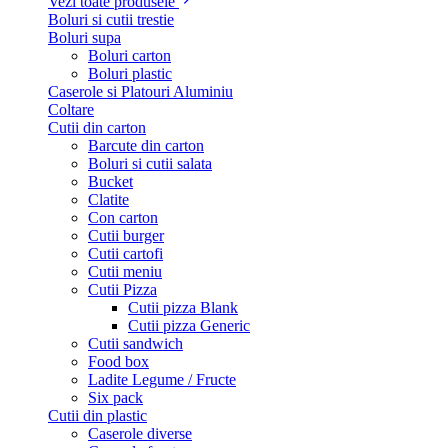
Vezi toate produsele
Boluri si cutii trestie
Boluri supa
Boluri carton
Boluri plastic
Caserole si Platouri Aluminiu
Coltare
Cutii din carton
Barcute din carton
Boluri si cutii salata
Bucket
Clatite
Con carton
Cutii burger
Cutii cartofi
Cutii meniu
Cutii Pizza
Cutii pizza Blank
Cutii pizza Generic
Cutii sandwich
Food box
Ladite Legume / Fructe
Six pack
Cutii din plastic
Caserole diverse