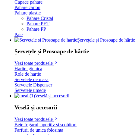
Capace pahare
Pahare carton
Pahare plastic
Pahare Cristal
Pahare PET
Pahare PP
Paie
Șervețele și Prosoape de hârtie
Șervețele și Prosoape de hârtie
Vezi toate produsele
Hartie igienica
Role de hartie
Servetele de masa
Servetele Dispenser
Servetele umede
Veselă și accesorii
Veselă și accesorii
Vezi toate produsele
Bete frigarui, aperitiv si scobitori
Farfurii de unica folosinta