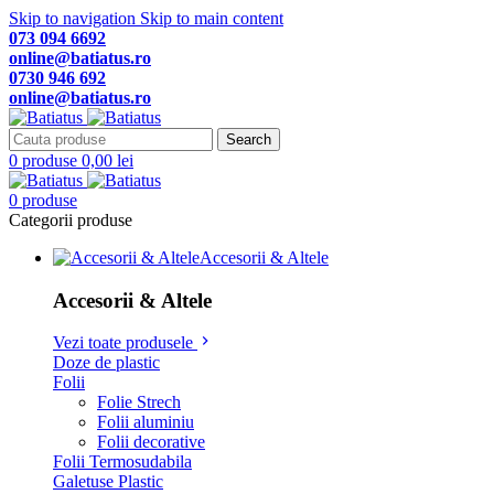
Skip to navigation
Skip to main content
073 094 6692
online@batiatus.ro
0730 946 692
online@batiatus.ro
Search
0
produse
0,00
lei
0
produse
Categorii produse
Accesorii & Altele
Accesorii & Altele
Vezi toate produsele
Doze de plastic
Folii
Folie Strech
Folii aluminiu
Folii decorative
Folii Termosudabila
Galetuse Plastic