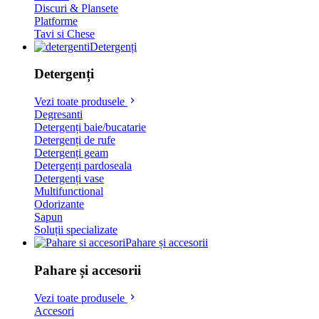
Discuri & Plansete
Platforme
Tavi si Chese
Detergenți
Detergenți
Vezi toate produsele
Degresanti
Detergenți baie/bucatarie
Detergenți de rufe
Detergenți geam
Detergenți pardoseala
Detergenți vase
Multifunctional
Odorizante
Sapun
Soluții specializate
Pahare și accesorii
Pahare și accesorii
Vezi toate produsele
Accesori