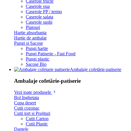
Caserole fructe
Caserole oua
Caserole PP / termo
Caserole salata
Caserole sushi
Platouri
Hartie absorbanta
Hartie de ambalat
Pungi si Sacose
Pungi hartie
Pungi Patiserie - Fast Food
Pungi plastic
Sacose Bio
Ambalaje cofetărie-patiserie
Ambalaje cofetărie-patiserie
Vezi toate produsele
Bol Inghetata
Cupa desert
Cutii cozonac
Cutii tort si Prajituri
Cutii Carton
Cutii Plastic
Dantele