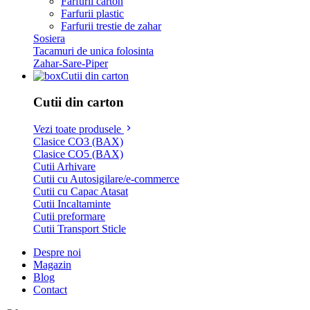
Farfurii carton
Farfurii plastic
Farfurii trestie de zahar
Sosiera
Tacamuri de unica folosinta
Zahar-Sare-Piper
Cutii din carton
Cutii din carton
Vezi toate produsele
Clasice CO3 (BAX)
Clasice CO5 (BAX)
Cutii Arhivare
Cutii cu Autosigilare/e-commerce
Cutii cu Capac Atasat
Cutii Incaltaminte
Cutii preformare
Cutii Transport Sticle
Despre noi
Magazin
Blog
Contact