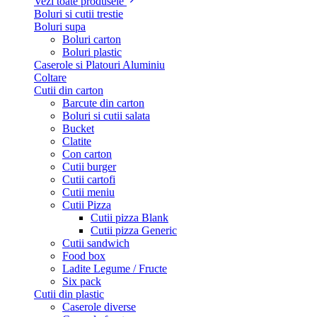
Vezi toate produsele
Boluri si cutii trestie
Boluri supa
Boluri carton
Boluri plastic
Caserole si Platouri Aluminiu
Coltare
Cutii din carton
Barcute din carton
Boluri si cutii salata
Bucket
Clatite
Con carton
Cutii burger
Cutii cartofi
Cutii meniu
Cutii Pizza
Cutii pizza Blank
Cutii pizza Generic
Cutii sandwich
Food box
Ladite Legume / Fructe
Six pack
Cutii din plastic
Caserole diverse