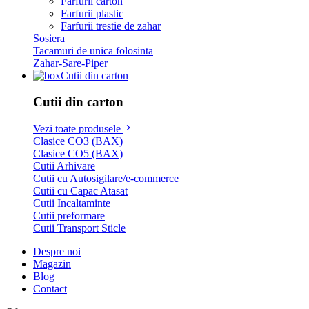
Farfurii carton
Farfurii plastic
Farfurii trestie de zahar
Sosiera
Tacamuri de unica folosinta
Zahar-Sare-Piper
Cutii din carton
Cutii din carton
Vezi toate produsele
Clasice CO3 (BAX)
Clasice CO5 (BAX)
Cutii Arhivare
Cutii cu Autosigilare/e-commerce
Cutii cu Capac Atasat
Cutii Incaltaminte
Cutii preformare
Cutii Transport Sticle
Despre noi
Magazin
Blog
Contact