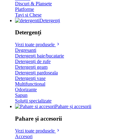
Discuri & Plansete
Platforme
Tavi si Chese
Detergenți
Detergenți
Vezi toate produsele
Degresanti
Detergenți baie/bucatarie
Detergenți de rufe
Detergenți geam
Detergenți pardoseala
Detergenți vase
Multifunctional
Odorizante
Sapun
Soluții specializate
Pahare și accesorii
Pahare și accesorii
Vezi toate produsele
Accesori