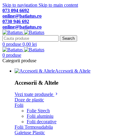
Skip to navigation
Skip to main content
073 094 6692
online@batiatus.ro
0730 946 692
online@batiatus.ro
Search
0
produse
0,00
lei
0
produse
Categorii produse
Accesorii & Altele
Accesorii & Altele
Vezi toate produsele
Doze de plastic
Folii
Folie Strech
Folii aluminiu
Folii decorative
Folii Termosudabila
Galetuse Plastic