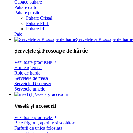
Capace pahare
Pahare carton
Pahare plastic
Pahare Cristal
Pahare PET
Pahare PP
Paie
Șervețele și Prosoape de hârtie
Șervețele și Prosoape de hârtie
Vezi toate produsele
Hartie igienica
Role de hartie
Servetele de masa
Servetele Dispenser
Servetele umede
Veselă și accesorii
Veselă și accesorii
Vezi toate produsele
Bete frigarui, aperitiv si scobitori
Farfurii de unica folosinta