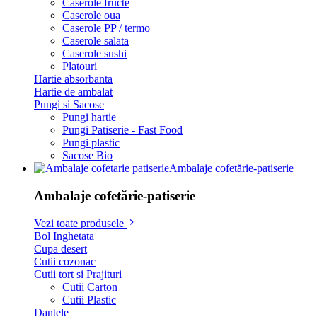
Caserole fructe
Caserole oua
Caserole PP / termo
Caserole salata
Caserole sushi
Platouri
Hartie absorbanta
Hartie de ambalat
Pungi si Sacose
Pungi hartie
Pungi Patiserie - Fast Food
Pungi plastic
Sacose Bio
Ambalaje cofetărie-patiserie
Ambalaje cofetărie-patiserie
Vezi toate produsele
Bol Inghetata
Cupa desert
Cutii cozonac
Cutii tort si Prajituri
Cutii Carton
Cutii Plastic
Dantele