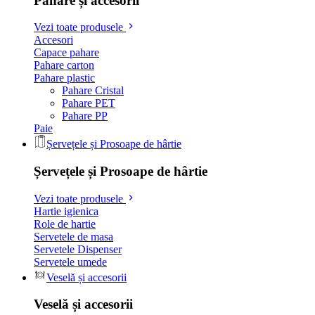
Pahare și accesorii
Vezi toate produsele
Accesori
Capace pahare
Pahare carton
Pahare plastic
Pahare Cristal
Pahare PET
Pahare PP
Paie
Șervețele și Prosoape de hârtie
Șervețele și Prosoape de hârtie
Vezi toate produsele
Hartie igienica
Role de hartie
Servetele de masa
Servetele Dispenser
Servetele umede
Veselă și accesorii
Veselă și accesorii