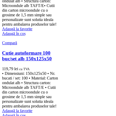
ondulat alb • Structura carton:
Microondule alb TAFT/E• Cutii
din carton microondule cu o
grosime de 1,5 mm simple sau
personalizate sunt solutia ideala
pentru ambalarea produselor tale!
Adaugă la favorite
Adaugă în coș
Compară
Cutie autoformare 100
buc/set alb 150x125x50
119,79
lei
cu TVA
• Dimensiuni: 150x125x50 • Nr.
bucati / set: 100 • Material: Carton
ondulat alb • Structura carton:
Microondule alb TAFT/E • Cutii
din carton microondule cu o
grosime de 1,5 mm simple sau
personalizate sunt solutia ideala
pentru ambalarea produselor tale!
Adaugă la favorite
Adaugă în coș