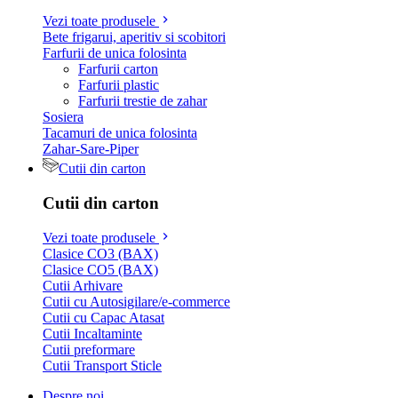
Vezi toate produsele
Bete frigarui, aperitiv si scobitori
Farfurii de unica folosinta
Farfurii carton
Farfurii plastic
Farfurii trestie de zahar
Sosiera
Tacamuri de unica folosinta
Zahar-Sare-Piper
Cutii din carton
Cutii din carton
Vezi toate produsele
Clasice CO3 (BAX)
Clasice CO5 (BAX)
Cutii Arhivare
Cutii cu Autosigilare/e-commerce
Cutii cu Capac Atasat
Cutii Incaltaminte
Cutii preformare
Cutii Transport Sticle
Despre noi