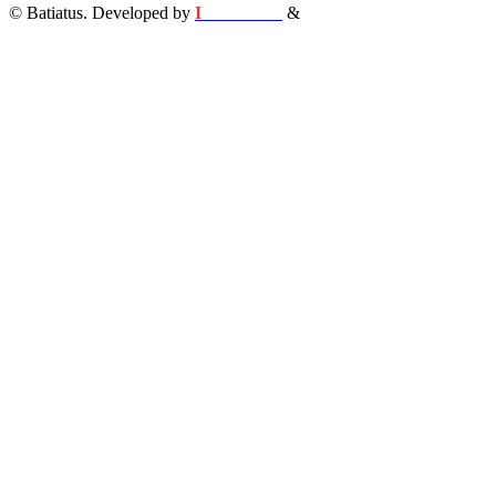
© Batiatus. Developed by
I
MCreative
&
WEBC