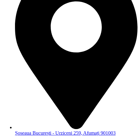
Șoseaua București - Urziceni 259, Afumați 901003