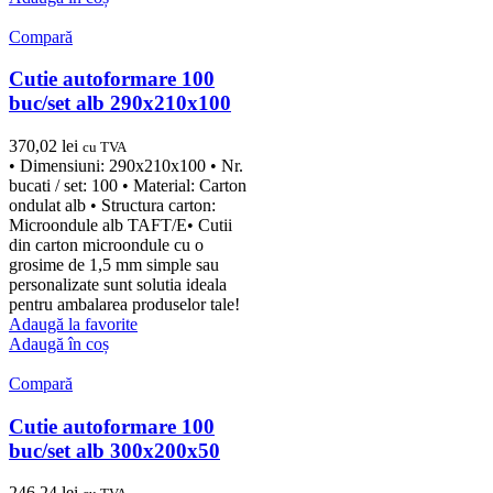
Compară
Cutie autoformare 100
buc/set alb 290x210x100
370,02
lei
cu TVA
• Dimensiuni: 290x210x100 • Nr.
bucati / set: 100 • Material: Carton
ondulat alb • Structura carton:
Microondule alb TAFT/E• Cutii
din carton microondule cu o
grosime de 1,5 mm simple sau
personalizate sunt solutia ideala
pentru ambalarea produselor tale!
Adaugă la favorite
Adaugă în coș
Compară
Cutie autoformare 100
buc/set alb 300x200x50
246,24
lei