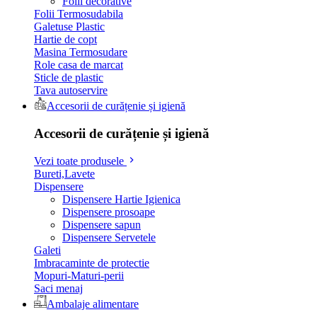
Folii decorative
Folii Termosudabila
Galetuse Plastic
Hartie de copt
Masina Termosudare
Role casa de marcat
Sticle de plastic
Tava autoservire
Accesorii de curățenie și igienă
Accesorii de curățenie și igienă
Vezi toate produsele
Bureti,Lavete
Dispensere
Dispensere Hartie Igienica
Dispensere prosoape
Dispensere sapun
Dispensere Servetele
Galeti
Imbracaminte de protectie
Mopuri-Maturi-perii
Saci menaj
Ambalaje alimentare