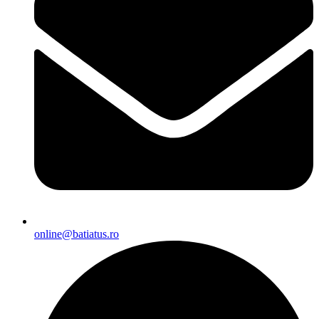
online@batiatus.ro