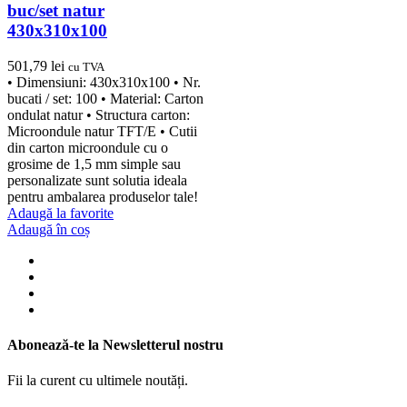
buc/set natur
430x310x100
501,79
lei
cu TVA
• Dimensiuni: 430x310x100 • Nr.
bucati / set: 100 • Material: Carton
ondulat natur • Structura carton:
Microondule natur TFT/E • Cutii
din carton microondule cu o
grosime de 1,5 mm simple sau
personalizate sunt solutia ideala
pentru ambalarea produselor tale!
Adaugă la favorite
Adaugă în coș
Abonează-te la Newsletterul nostru
Fii la curent cu ultimele noutăți.