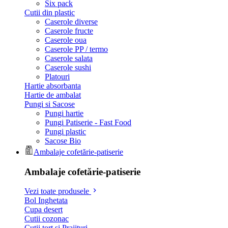
Six pack
Cutii din plastic
Caserole diverse
Caserole fructe
Caserole oua
Caserole PP / termo
Caserole salata
Caserole sushi
Platouri
Hartie absorbanta
Hartie de ambalat
Pungi si Sacose
Pungi hartie
Pungi Patiserie - Fast Food
Pungi plastic
Sacose Bio
Ambalaje cofetărie-patiserie
Ambalaje cofetărie-patiserie
Vezi toate produsele
Bol Inghetata
Cupa desert
Cutii cozonac
Cutii tort si Prajituri