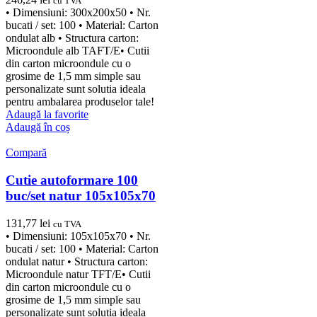
cu TVA
• Dimensiuni: 300x200x50 • Nr.
bucati / set: 100 • Material: Carton
ondulat alb • Structura carton:
Microondule alb TAFT/E• Cutii
din carton microondule cu o
grosime de 1,5 mm simple sau
personalizate sunt solutia ideala
pentru ambalarea produselor tale!
Adaugă la favorite
Adaugă în coș
Compară
Cutie autoformare 100
buc/set natur 105x105x70
131,77
lei
cu TVA
• Dimensiuni: 105x105x70 • Nr.
bucati / set: 100 • Material: Carton
ondulat natur • Structura carton:
Microondule natur TFT/E• Cutii
din carton microondule cu o
grosime de 1,5 mm simple sau
personalizate sunt solutia ideala