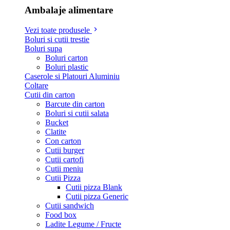
Ambalaje alimentare
Vezi toate produsele
Boluri si cutii trestie
Boluri supa
Boluri carton
Boluri plastic
Caserole si Platouri Aluminiu
Coltare
Cutii din carton
Barcute din carton
Boluri si cutii salata
Bucket
Clatite
Con carton
Cutii burger
Cutii cartofi
Cutii meniu
Cutii Pizza
Cutii pizza Blank
Cutii pizza Generic
Cutii sandwich
Food box
Ladite Legume / Fructe