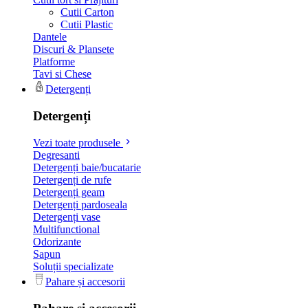
Cutii Carton
Cutii Plastic
Dantele
Discuri & Plansete
Platforme
Tavi si Chese
Detergenți
Detergenți
Vezi toate produsele
Degresanti
Detergenți baie/bucatarie
Detergenți de rufe
Detergenți geam
Detergenți pardoseala
Detergenți vase
Multifunctional
Odorizante
Sapun
Soluții specializate
Pahare și accesorii