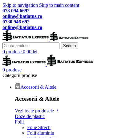
Skip to navigation
Skip to main content
073 094 6692
online@batiatus.ro
0730 946 692
online@batiatus.ro
Search
0
produse
0,00
lei
0
produse
Categorii produse
Accesorii & Altele
Accesorii & Altele
Vezi toate produsele
Doze de plastic
Folii
Folie Strech
Folii aluminiu