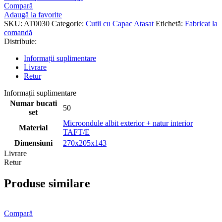
Compară
Adaugă la favorite
SKU:
AT0030
Categorie:
Cutii cu Capac Atasat
Etichetă:
Fabricat la
comandă
Distribuie:
Informații suplimentare
Livrare
Retur
Informații suplimentare
Numar bucati
50
set
Microondule albit exterior + natur interior
Material
TAFT/E
Dimensiuni
270x205x143
Livrare
Retur
Produse similare
Compară