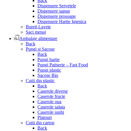
Back
Dispensere Servetele
Dispensere sapun
Dispensere prosoape
Dispensere Hartie Igienica
Bureti,Lavete
Saci menaj
Ambalaje alimentare
Back
Pungi si Sacose
Back
Pungi hartie
Pungi Patiserie – Fast Food
Pungi plastic
Sacose Bio
Cutii din plastic
Back
Caserole diverse
Caserole fructe
Caserole oua
Caserole salata
Caserole sushi
Platouri
Cutii din carton
Back