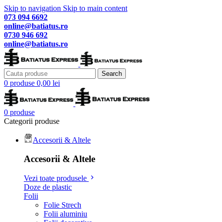
Skip to navigation
Skip to main content
073 094 6692
online@batiatus.ro
0730 946 692
online@batiatus.ro
Search
0
produse
0,00
lei
0
produse
Categorii produse
Accesorii & Altele
Accesorii & Altele
Vezi toate produsele
Doze de plastic
Folii
Folie Strech
Folii aluminiu