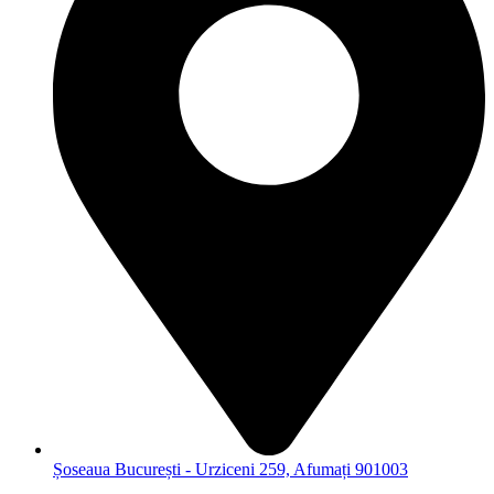
Șoseaua București - Urziceni 259, Afumați 901003