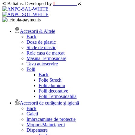
© Batiatus. Developed by
I
MCreative
&
WEBC
Accesorii & Altele
Back
Doze de plastic
Sticle de plastic
Role casa de marcat
Masina Termosudare
Tava autoservire
Folii
Back
Folie Strech
Folii aluminiu
Folii decorative
Folii Termosudabila
Accesorii de curățenie și igienă
Back
Galeti
Imbracaminte de protectie
Mopuri-Maturi-perii
Dispensere