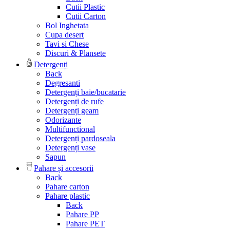
Cutii Plastic
Cutii Carton
Bol Inghetata
Cupa desert
Tavi si Chese
Discuri & Plansete
Detergenți
Back
Degresanti
Detergenți baie/bucatarie
Detergenți de rufe
Detergenți geam
Odorizante
Multifunctional
Detergenți pardoseala
Detergenți vase
Sapun
Pahare și accesorii
Back
Pahare carton
Pahare plastic
Back
Pahare PP
Pahare PET