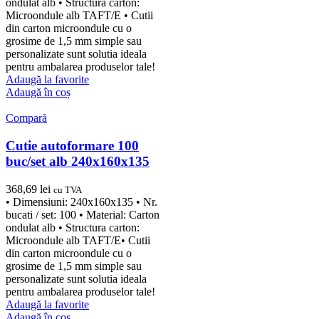
ondulat alb • Structura carton:
Microondule alb TAFT/E • Cutii
din carton microondule cu o
grosime de 1,5 mm simple sau
personalizate sunt solutia ideala
pentru ambalarea produselor tale!
Adaugă la favorite
Adaugă în coș
Compară
Cutie autoformare 100
buc/set alb 240x160x135
368,69
lei
cu TVA
• Dimensiuni: 240x160x135 • Nr.
bucati / set: 100 • Material: Carton
ondulat alb • Structura carton:
Microondule alb TAFT/E• Cutii
din carton microondule cu o
grosime de 1,5 mm simple sau
personalizate sunt solutia ideala
pentru ambalarea produselor tale!
Adaugă la favorite
Adaugă în coș