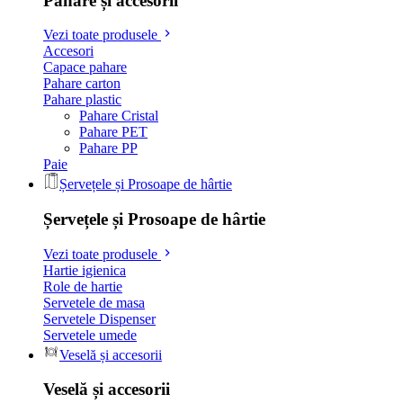
Pahare și accesorii
Vezi toate produsele
Accesori
Capace pahare
Pahare carton
Pahare plastic
Pahare Cristal
Pahare PET
Pahare PP
Paie
Șervețele și Prosoape de hârtie
Șervețele și Prosoape de hârtie
Vezi toate produsele
Hartie igienica
Role de hartie
Servetele de masa
Servetele Dispenser
Servetele umede
Veselă și accesorii
Veselă și accesorii