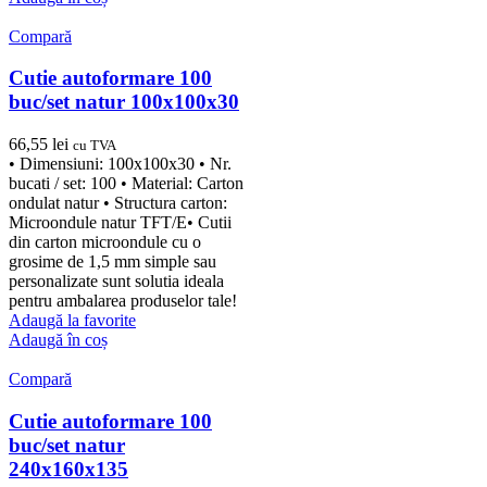
Compară
Cutie autoformare 100
buc/set natur 100x100x30
66,55
lei
cu TVA
• Dimensiuni: 100x100x30 • Nr.
bucati / set: 100 • Material: Carton
ondulat natur • Structura carton:
Microondule natur TFT/E• Cutii
din carton microondule cu o
grosime de 1,5 mm simple sau
personalizate sunt solutia ideala
pentru ambalarea produselor tale!
Adaugă la favorite
Adaugă în coș
Compară
Cutie autoformare 100
buc/set natur
240x160x135