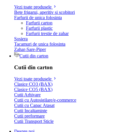
Vezi toate produsele
Bete frigarui, aperitiv si scobitori
Farfurii de unica folosinta
Farfurii carton
Farfurii plastic
Farfurii trestie de zahar
Sosiera
Tacamuri de unica folosinta
Zahar-Sare-Piper
Cutii din carton
Cutii din carton
Vezi toate produsele
Clasice CO3 (BAX)
Clasice CO5 (BAX)
Cutii Arhivare
Cutii cu Autosigilare/e-commerce
Cutii cu Capac Atasat
Cutii Incaltaminte
Cutii preformare
Cutii Transport Sticle
Despre noi