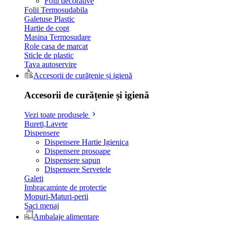
Folii decorative
Folii Termosudabila
Galetuse Plastic
Hartie de copt
Masina Termosudare
Role casa de marcat
Sticle de plastic
Tava autoservire
Accesorii de curățenie și igienă
Accesorii de curățenie și igienă
Vezi toate produsele
Bureti,Lavete
Dispensere
Dispensere Hartie Igienica
Dispensere prosoape
Dispensere sapun
Dispensere Servetele
Galeti
Imbracaminte de protectie
Mopuri-Maturi-perii
Saci menaj
Ambalaje alimentare