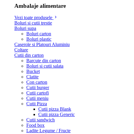
Ambalaje alimentare
Vezi toate produsele
Boluri si cutii trestie
Boluri supa
Boluri carton
Boluri plastic
Caserole si Platouri Aluminiu
Coltare
Cutii din carton
Barcute din carton
Boluri si cutii salata
Bucket
Clatite
Con carton
Cutii burger
Cutii cartofi
Cutii meniu
Cutii Pizza
Cutii pizza Blank
Cutii pizza Generic
Cutii sandwich
Food box
Ladite Legume / Fructe