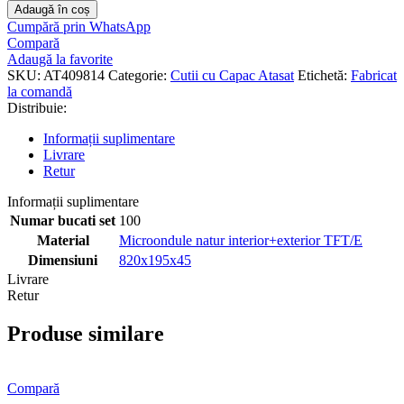
Adaugă în coș
Cumpără prin WhatsApp
Compară
Adaugă la favorite
SKU:
AT409814
Categorie:
Cutii cu Capac Atasat
Etichetă:
Fabricat
la comandă
Distribuie:
Informații suplimentare
Livrare
Retur
Informații suplimentare
Numar bucati set
100
Material
Microondule natur interior+exterior TFT/E
Dimensiuni
820x195x45
Livrare
Retur
Produse similare
Compară