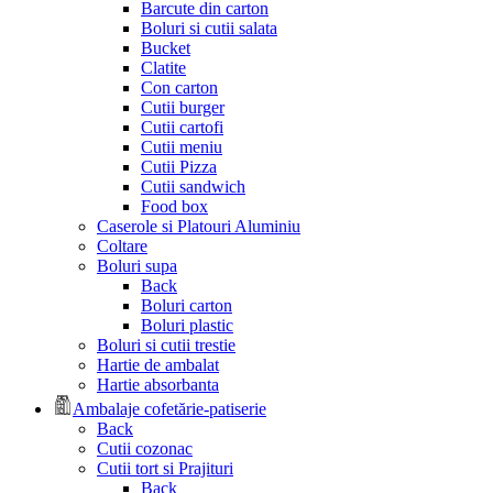
Barcute din carton
Boluri si cutii salata
Bucket
Clatite
Con carton
Cutii burger
Cutii cartofi
Cutii meniu
Cutii Pizza
Cutii sandwich
Food box
Caserole si Platouri Aluminiu
Coltare
Boluri supa
Back
Boluri carton
Boluri plastic
Boluri si cutii trestie
Hartie de ambalat
Hartie absorbanta
Ambalaje cofetărie-patiserie
Back
Cutii cozonac
Cutii tort si Prajituri
Back