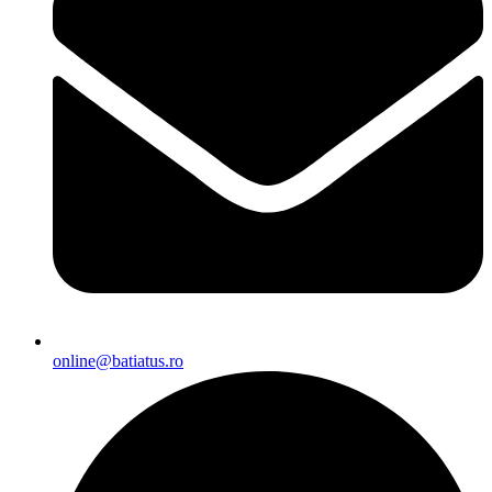
online@batiatus.ro