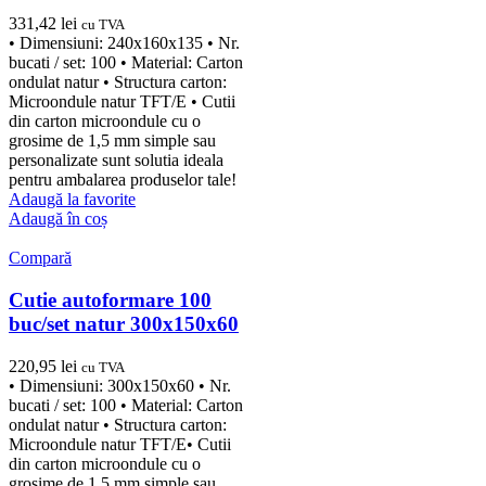
331,42
lei
cu TVA
• Dimensiuni: 240x160x135 • Nr.
bucati / set: 100 • Material: Carton
ondulat natur • Structura carton:
Microondule natur TFT/E • Cutii
din carton microondule cu o
grosime de 1,5 mm simple sau
personalizate sunt solutia ideala
pentru ambalarea produselor tale!
Adaugă la favorite
Adaugă în coș
Compară
Cutie autoformare 100
buc/set natur 300x150x60
220,95
lei
cu TVA
• Dimensiuni: 300x150x60 • Nr.
bucati / set: 100 • Material: Carton
ondulat natur • Structura carton:
Microondule natur TFT/E• Cutii
din carton microondule cu o
grosime de 1,5 mm simple sau