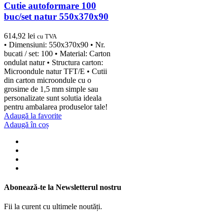
Cutie autoformare 100
buc/set natur 550x370x90
614,92
lei
cu TVA
• Dimensiuni: 550x370x90 • Nr.
bucati / set: 100 • Material: Carton
ondulat natur • Structura carton:
Microondule natur TFT/E • Cutii
din carton microondule cu o
grosime de 1,5 mm simple sau
personalizate sunt solutia ideala
pentru ambalarea produselor tale!
Adaugă la favorite
Adaugă în coș
Abonează-te la Newsletterul nostru
Fii la curent cu ultimele noutăți.