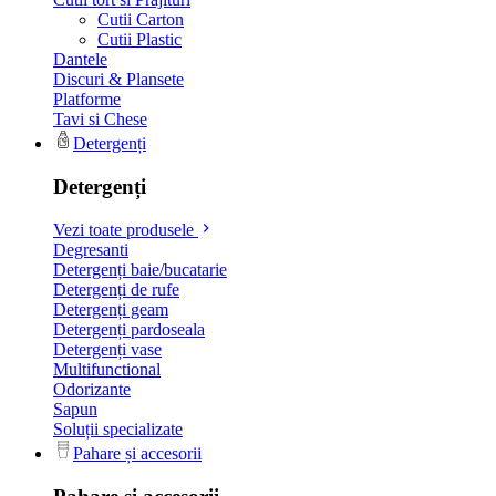
Cutii Carton
Cutii Plastic
Dantele
Discuri & Plansete
Platforme
Tavi si Chese
Detergenți
Detergenți
Vezi toate produsele
Degresanti
Detergenți baie/bucatarie
Detergenți de rufe
Detergenți geam
Detergenți pardoseala
Detergenți vase
Multifunctional
Odorizante
Sapun
Soluții specializate
Pahare și accesorii