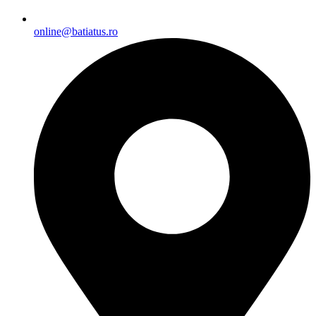
online@batiatus.ro