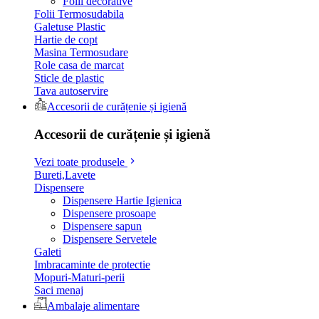
Folii decorative
Folii Termosudabila
Galetuse Plastic
Hartie de copt
Masina Termosudare
Role casa de marcat
Sticle de plastic
Tava autoservire
Accesorii de curățenie și igienă
Accesorii de curățenie și igienă
Vezi toate produsele
Bureti,Lavete
Dispensere
Dispensere Hartie Igienica
Dispensere prosoape
Dispensere sapun
Dispensere Servetele
Galeti
Imbracaminte de protectie
Mopuri-Maturi-perii
Saci menaj
Ambalaje alimentare