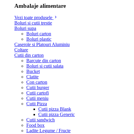
Ambalaje alimentare
Vezi toate produsele
Boluri si cutii trestie
Boluri supa
Boluri carton
Boluri plastic
Caserole si Platouri Aluminiu
Coltare
Cutii din carton
Barcute din carton
Boluri si cutii salata
Bucket
Clatite
Con carton
Cutii burger
Cutii cartofi
Cutii meniu
Cutii Pizza
Cutii pizza Blank
Cutii pizza Generic
Cutii sandwich
Food box
Ladite Legume / Fructe