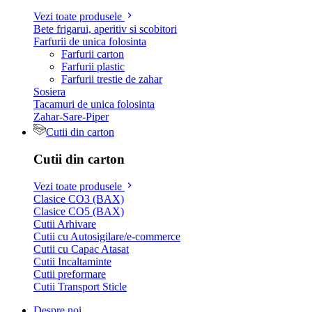
Vezi toate produsele
Bete frigarui, aperitiv si scobitori
Farfurii de unica folosinta
Farfurii carton
Farfurii plastic
Farfurii trestie de zahar
Sosiera
Tacamuri de unica folosinta
Zahar-Sare-Piper
Cutii din carton
Cutii din carton
Vezi toate produsele
Clasice CO3 (BAX)
Clasice CO5 (BAX)
Cutii Arhivare
Cutii cu Autosigilare/e-commerce
Cutii cu Capac Atasat
Cutii Incaltaminte
Cutii preformare
Cutii Transport Sticle
Despre noi