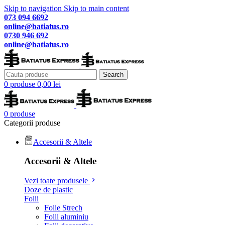
Skip to navigation
Skip to main content
073 094 6692
online@batiatus.ro
0730 946 692
online@batiatus.ro
Search
0
produse
0,00
lei
0
produse
Categorii produse
Accesorii & Altele
Accesorii & Altele
Vezi toate produsele
Doze de plastic
Folii
Folie Strech
Folii aluminiu