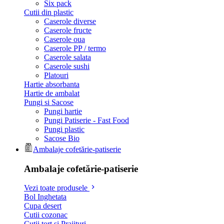
Six pack
Cutii din plastic
Caserole diverse
Caserole fructe
Caserole oua
Caserole PP / termo
Caserole salata
Caserole sushi
Platouri
Hartie absorbanta
Hartie de ambalat
Pungi si Sacose
Pungi hartie
Pungi Patiserie - Fast Food
Pungi plastic
Sacose Bio
Ambalaje cofetărie-patiserie
Ambalaje cofetărie-patiserie
Vezi toate produsele
Bol Inghetata
Cupa desert
Cutii cozonac
Cutii tort si Prajituri