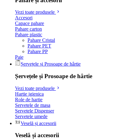
Pahare și accesorii
Vezi toate produsele
Accesori
Capace pahare
Pahare carton
Pahare plastic
Pahare Cristal
Pahare PET
Pahare PP
Paie
Șervețele și Prosoape de hârtie
Șervețele și Prosoape de hârtie
Vezi toate produsele
Hartie igienica
Role de hartie
Servetele de masa
Servetele Dispenser
Servetele umede
Veselă și accesorii
Veselă și accesorii