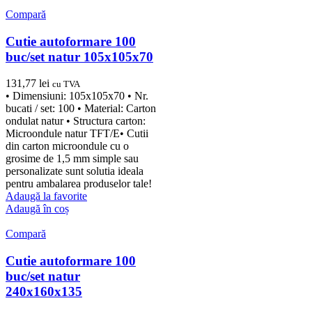
Compară
Cutie autoformare 100
buc/set natur 105x105x70
131,77
lei
cu TVA
• Dimensiuni: 105x105x70 • Nr.
bucati / set: 100 • Material: Carton
ondulat natur • Structura carton:
Microondule natur TFT/E• Cutii
din carton microondule cu o
grosime de 1,5 mm simple sau
personalizate sunt solutia ideala
pentru ambalarea produselor tale!
Adaugă la favorite
Adaugă în coș
Compară
Cutie autoformare 100
buc/set natur
240x160x135