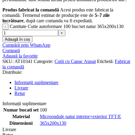
Produs fabricat la comandă
Acest produs este fabricat la
comandă. Termenul estimat de producție este de
5–7 zile
lucrătoare
, după care comanda va fi expediată.
Cantitate Cutie autoformare 100 buc/set natur 365x200x130
Adaugă în coș
Cumpără prin WhatsApp
Compară
Adaugă la favorite
SKU:
AT10341
Categorie:
Cutii cu Capac Atasat
Etichetă:
Fabricat
la comandă
Distribuie:
Informații suplimentare
Livrare
Retur
Informații suplimentare
Numar bucati set
100
Material
Microondule natur interior+exterior TFT/E
Dimensiuni
365x200x130
Livrare
Retur