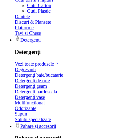
Cutii Carton
Cutii Plastic
Dantele
Discuri & Plansete
Platforme
Tavi si Chese
Detergenți
Detergenți
Vezi toate produsele
Degresanti
Detergenți baie/bucatarie
Detergenți de rufe
Detergenți geam
Detergenți pardoseala
Detergenți vase
Multifunctional
Odorizante
Sapun
Soluții specializate
Pahare și accesorii