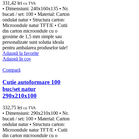
331,42
lei
cu TVA
• Dimensiuni: 240x160x135 • Nr.
bucati / set: 100 • Material: Carton
ondulat natur • Structura carton:
Microondule natur TFT/E • Cutii
din carton microondule cu o
grosime de 1,5 mm simple sau
personalizate sunt solutia ideala
pentru ambalarea produselor tale!
Adaugă la favorite
Adaugă în coș
Compară
Cutie autoformare 100
buc/set natur
290x210x100
332,75
lei
cu TVA
• Dimensiuni: 290x210x100 • Nr.
bucati / set: 100 • Material: Carton
ondulat natur • Structura carton:
Microondule natur TFT/E • Cutii
din carton microondule cu o