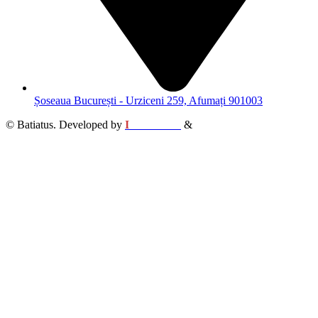
Șoseaua București - Urziceni 259, Afumați 901003
© Batiatus. Developed by
I
MCreative
&
WEBC