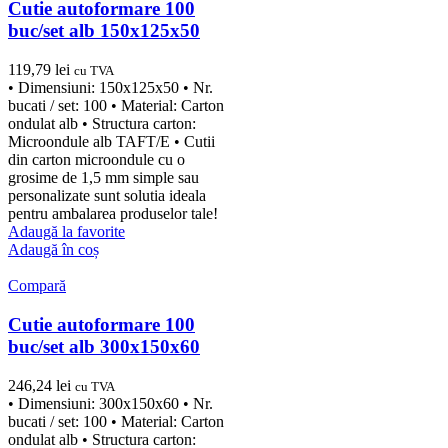
Cutie autoformare 100
buc/set alb 150x125x50
119,79
lei
cu TVA
• Dimensiuni: 150x125x50 • Nr.
bucati / set: 100 • Material: Carton
ondulat alb • Structura carton:
Microondule alb TAFT/E • Cutii
din carton microondule cu o
grosime de 1,5 mm simple sau
personalizate sunt solutia ideala
pentru ambalarea produselor tale!
Adaugă la favorite
Adaugă în coș
Compară
Cutie autoformare 100
buc/set alb 300x150x60
246,24
lei
cu TVA
• Dimensiuni: 300x150x60 • Nr.
bucati / set: 100 • Material: Carton
ondulat alb • Structura carton: