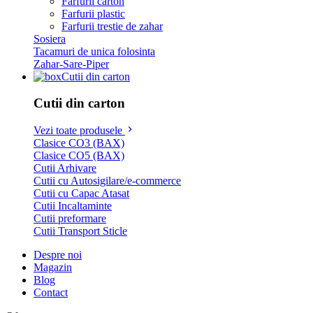
Farfurii carton
Farfurii plastic
Farfurii trestie de zahar
Sosiera
Tacamuri de unica folosinta
Zahar-Sare-Piper
Cutii din carton
Cutii din carton
Vezi toate produsele
Clasice CO3 (BAX)
Clasice CO5 (BAX)
Cutii Arhivare
Cutii cu Autosigilare/e-commerce
Cutii cu Capac Atasat
Cutii Incaltaminte
Cutii preformare
Cutii Transport Sticle
Despre noi
Magazin
Blog
Contact