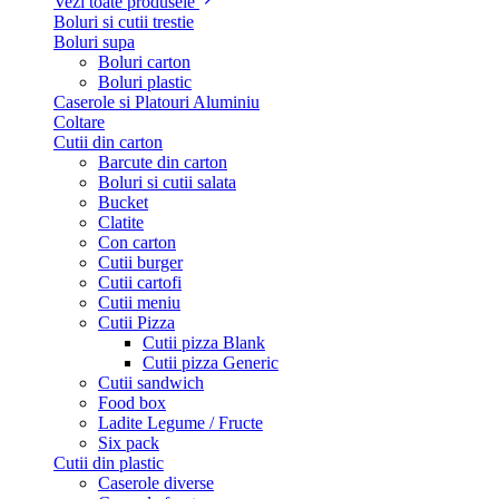
Vezi toate produsele
Boluri si cutii trestie
Boluri supa
Boluri carton
Boluri plastic
Caserole si Platouri Aluminiu
Coltare
Cutii din carton
Barcute din carton
Boluri si cutii salata
Bucket
Clatite
Con carton
Cutii burger
Cutii cartofi
Cutii meniu
Cutii Pizza
Cutii pizza Blank
Cutii pizza Generic
Cutii sandwich
Food box
Ladite Legume / Fructe
Six pack
Cutii din plastic
Caserole diverse