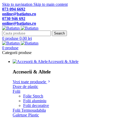
Skip to navigation
Skip to main content
073 094 6692
online@batiatus.ro
0730 946 692
online@batiatus.ro
Search
0
produse
0,00
lei
0
produse
Categorii produse
Accesorii & Altele
Accesorii & Altele
Vezi toate produsele
Doze de plastic
Folii
Folie Strech
Folii aluminiu
Folii decorative
Folii Termosudabila
Galetuse Plastic