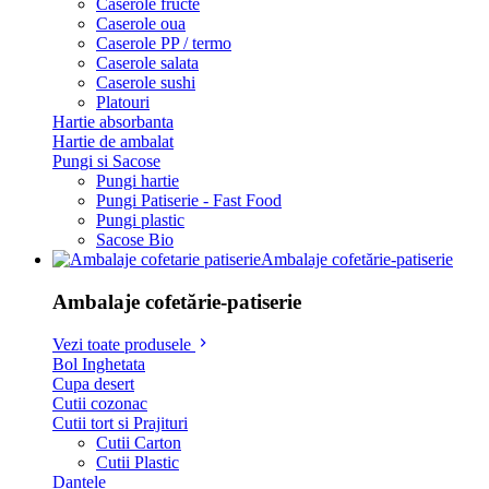
Caserole fructe
Caserole oua
Caserole PP / termo
Caserole salata
Caserole sushi
Platouri
Hartie absorbanta
Hartie de ambalat
Pungi si Sacose
Pungi hartie
Pungi Patiserie - Fast Food
Pungi plastic
Sacose Bio
Ambalaje cofetărie-patiserie
Ambalaje cofetărie-patiserie
Vezi toate produsele
Bol Inghetata
Cupa desert
Cutii cozonac
Cutii tort si Prajituri
Cutii Carton
Cutii Plastic
Dantele