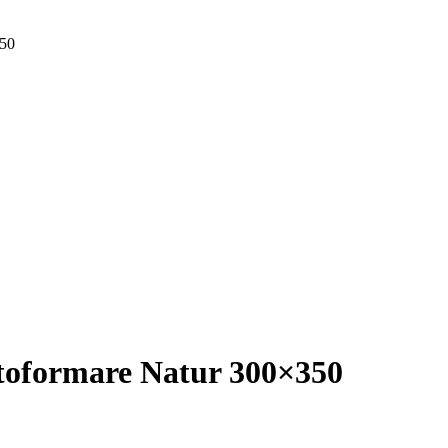
350
utoformare Natur 300×350