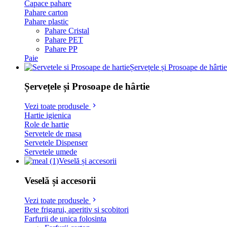
Capace pahare
Pahare carton
Pahare plastic
Pahare Cristal
Pahare PET
Pahare PP
Paie
Șervețele și Prosoape de hârtie
Șervețele și Prosoape de hârtie
Vezi toate produsele
Hartie igienica
Role de hartie
Servetele de masa
Servetele Dispenser
Servetele umede
Veselă și accesorii
Veselă și accesorii
Vezi toate produsele
Bete frigarui, aperitiv si scobitori
Farfurii de unica folosinta