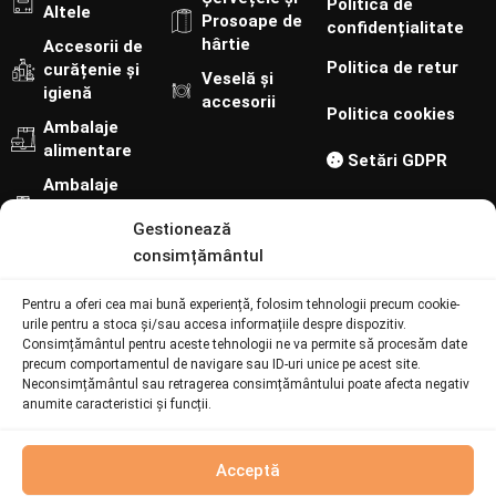
Politica de
Altele
Prosoape de
confidențialitate
hârtie
Accesorii de
Politica de retur
curățenie și
Veselă și
igienă
accesorii
Politica cookies
Ambalaje
alimentare
Setări GDPR
Ambalaje
cofetărie-
Gestionează
patiserie
consimțământul
Urmărește-ne pe:
Pentru a oferi cea mai bună experiență, folosim tehnologii precum cookie-
Contact
urile pentru a stoca și/sau accesa informațiile despre dispozitiv.
Consimțământul pentru aceste tehnologii ne va permite să procesăm date
precum comportamentul de navigare sau ID-uri unice pe acest site.
Neconsimțământul sau retragerea consimțământului poate afecta negativ
073 094 6692
anumite caracteristici și funcții.
online@batiatus.ro
Șoseaua București - Urziceni 259, Afumați 901003
Produs
Acceptă
fabricat la