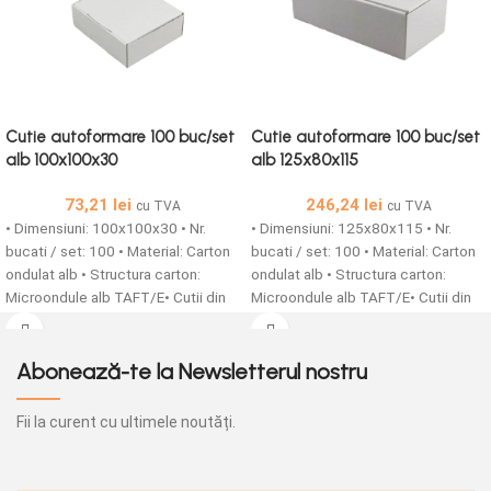
Cutie autoformare 100 buc/set
Cutie autoformare 100 buc/set
alb 100x100x30
alb 125x80x115
73,21
lei
246,24
lei
cu TVA
cu TVA
• Dimensiuni: 100x100x30 • Nr.
• Dimensiuni: 125x80x115 • Nr.
bucati / set: 100 • Material: Carton
bucati / set: 100 • Material: Carton
ondulat alb • Structura carton:
ondulat alb • Structura carton:
Microondule alb TAFT/E• Cutii din
Microondule alb TAFT/E• Cutii din
carton microondule cu o grosime
carton microondule cu o grosime
de 1,5 mm simple sau
de 1,5 mm simple sau
personalizate sunt solutia ideala
personalizate sunt solutia ideala
Abonează-te la Newsletterul nostru
pentru ambalarea produselor tale!
pentru ambalarea produselor tale!
Fii la curent cu ultimele noutăți.