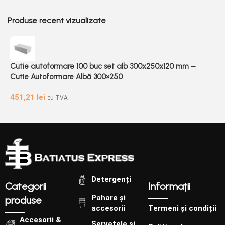
Produse recent vizualizate
Cutie autoformare 100 buc set alb 300x250x120 mm –
Cutie Autoformare Albă 300×250
451,21
lei
cu TVA
Detergenți
Categorii
Informații
Pahare și
produse
accesorii
Termeni și condiții
Accesorii &
Șervețele și