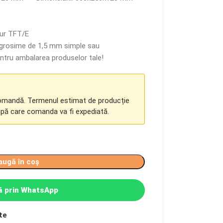
tur TFT/E
o grosime de 1,5 mm simple sau
entru ambalarea produselor tale!
comandă. Termenul estimat de producție
upă care comanda va fi expediată.
augă în coș
 prin WhatsApp
te