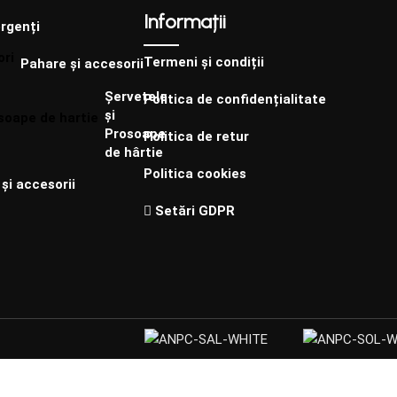
Informații
rgenți
Termeni și condiții
Pahare și accesorii
Șervețele
Politica de confidențialitate
și
Prosoape
Politica de retur
de hârtie
Politica cookies
și accesorii
Setări GDPR