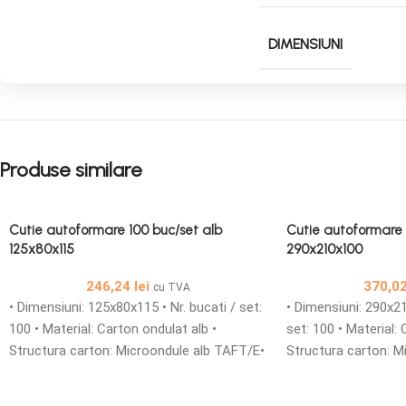
DIMENSIUNI
Produse similare
Cutie autoformare 100 buc/set alb
Cutie autoformare 
125x80x115
290x210x100
246,24
lei
370,0
cu TVA
• Dimensiuni: 125x80x115 • Nr. bucati / set:
• Dimensiuni: 290x21
100 • Material: Carton ondulat alb •
set: 100 • Material: 
Structura carton: Microondule alb TAFT/E•
Structura carton: M
Cutii din carton microondule cu o grosime
Cutii din carton mi
de 1,5 mm simple sau personalizate sunt
de 1,5 mm simple s