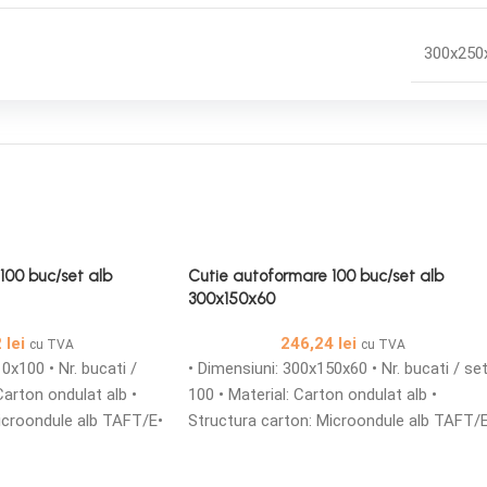
300x250
100 buc/set alb
Cutie autoformare 100 buc/set alb
300x150x60
2
lei
246,24
lei
cu TVA
cu TVA
0x100 • Nr. bucati /
• Dimensiuni: 300x150x60 • Nr. bucati / set
Carton ondulat alb •
100 • Material: Carton ondulat alb •
icroondule alb TAFT/E•
Structura carton: Microondule alb TAFT/
croondule cu o grosime
• Cutii din carton microondule cu o
au personalizate sunt
grosime de 1,5 mm simple sau