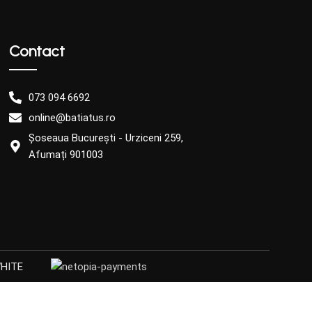
Contact
073 094 6692
online@batiatus.ro
Șoseaua București - Urziceni 259,
Afumați 901003