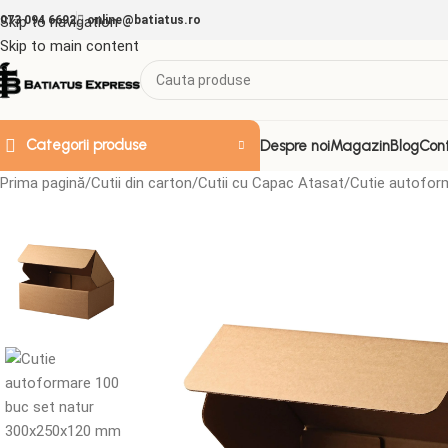
073 094 6692
Skip to navigation
online@batiatus.ro
Skip to main content
Categorii produse
Despre noi
Magazin
Blog
Con
Prima pagină
Cutii din carton
Cutii cu Capac Atasat
Cutie autofor