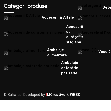
Categorii produse
Dete
Accesorii & Altele
Accesorii
de
curățenie
și igienă
Ambalaje
Veselă 
alimentare
Ambalaje
cofetărie-
patiserie
© Batiatus. Developed by
I
MCreative
&
WEBC