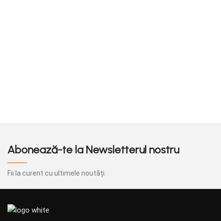
solutia ideala pentru ambalarea produselor
solutia ideala pent
tale!
tale!
Abonează-te la Newsletterul nostru
Fii la curent cu ultimele noutăți.