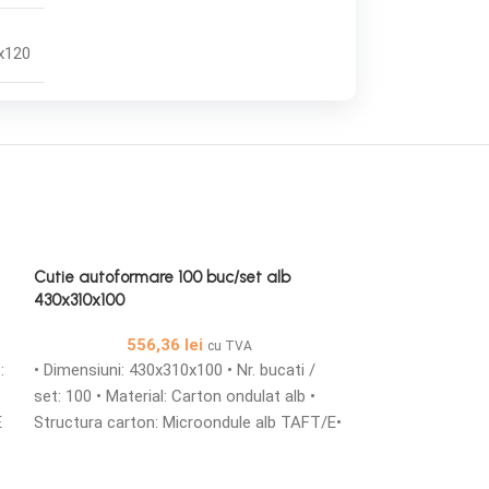
x120
Cutie autoformare 100 buc/set alb
430x310x100
556,36
lei
cu TVA
:
• Dimensiuni: 430x310x100 • Nr. bucati /
set: 100 • Material: Carton ondulat alb •
E
Structura carton: Microondule alb TAFT/E•
Cutii din carton microondule cu o grosime
de 1,5 mm simple sau personalizate sunt