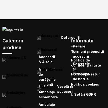
Detergenți
Categorii
Informații
Pahare
produse
și
Termeni și condiții
accesorii
Accesorii
Politica de
& Altele
Șervețele
confidențialitate
și
Accesorii
Prosoape
Politica de retur
de
de hârtie
curățenie
Politica cookies
și igienă
Veselă și
accesorii
Ambalaje
Setări GDPR
alimentare
Ambalaje