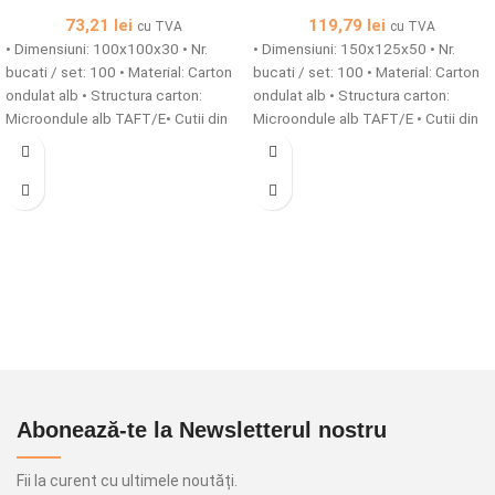
73,21
lei
119,79
lei
cu TVA
cu TVA
• Dimensiuni: 100x100x30 • Nr.
• Dimensiuni: 150x125x50 • Nr.
bucati / set: 100 • Material: Carton
bucati / set: 100 • Material: Carton
ondulat alb • Structura carton:
ondulat alb • Structura carton:
Microondule alb TAFT/E• Cutii din
Microondule alb TAFT/E • Cutii din
carton microondule cu o grosime
carton microondule cu o grosime
de 1,5 mm simple sau
de 1,5 mm simple sau
personalizate sunt solutia ideala
personalizate sunt solutia ideala
pentru ambalarea produselor tale!
pentru ambalarea produselor tale!
Abonează-te la Newsletterul nostru
Fii la curent cu ultimele noutăți.