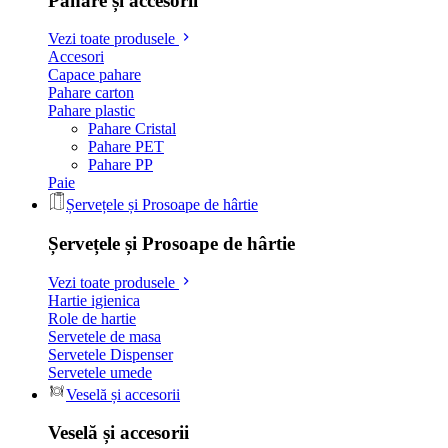
Pahare și accesorii
Vezi toate produsele
Accesori
Capace pahare
Pahare carton
Pahare plastic
Pahare Cristal
Pahare PET
Pahare PP
Paie
Șervețele și Prosoape de hârtie
Șervețele și Prosoape de hârtie
Vezi toate produsele
Hartie igienica
Role de hartie
Servetele de masa
Servetele Dispenser
Servetele umede
Veselă și accesorii
Veselă și accesorii