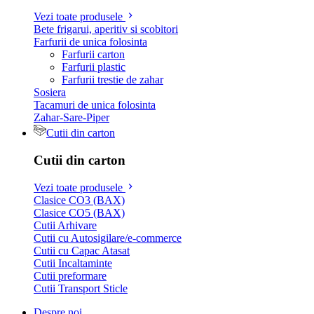
Vezi toate produsele
Bete frigarui, aperitiv si scobitori
Farfurii de unica folosinta
Farfurii carton
Farfurii plastic
Farfurii trestie de zahar
Sosiera
Tacamuri de unica folosinta
Zahar-Sare-Piper
Cutii din carton
Cutii din carton
Vezi toate produsele
Clasice CO3 (BAX)
Clasice CO5 (BAX)
Cutii Arhivare
Cutii cu Autosigilare/e-commerce
Cutii cu Capac Atasat
Cutii Incaltaminte
Cutii preformare
Cutii Transport Sticle
Despre noi