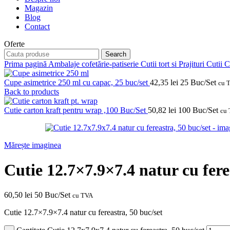
Magazin
Blog
Contact
Oferte
Search
Prima pagină
Ambalaje cofetărie-patiserie
Cutii tort si Prajituri
Cutii 
Cupe asimetrice 250 ml cu capac, 25 buc/set
42,35
lei
25 Buc/Set
cu 
Back to products
Cutie carton kraft pentru wrap ,100 Buc/Set
50,82
lei
100 Buc/Set
cu
Mărește imaginea
Cutie 12.7×7.9×7.4 natur cu fere
60,50
lei
50 Buc/Set
cu TVA
Cutie 12.7×7.9×7.4 natur cu fereastra, 50 buc/set