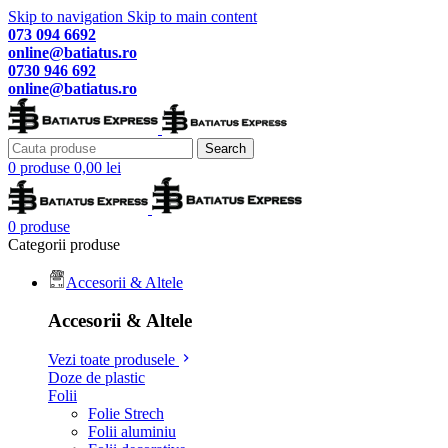
Skip to navigation
Skip to main content
073 094 6692
online@batiatus.ro
0730 946 692
online@batiatus.ro
Search
0
produse
0,00
lei
0
produse
Categorii produse
Accesorii & Altele
Accesorii & Altele
Vezi toate produsele
Doze de plastic
Folii
Folie Strech
Folii aluminiu