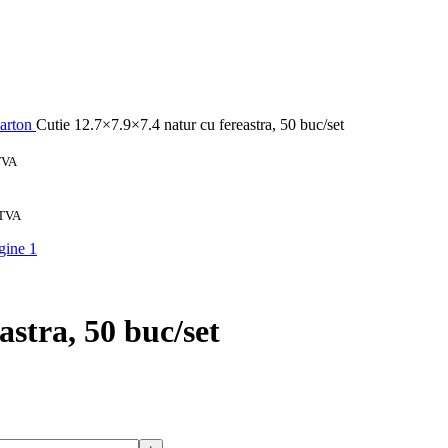
Carton
Cutie 12.7×7.9×7.4 natur cu fereastra, 50 buc/set
TVA
 TVA
astra, 50 buc/set