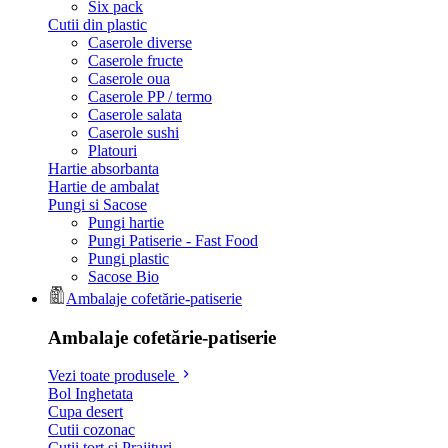
Six pack
Cutii din plastic
Caserole diverse
Caserole fructe
Caserole oua
Caserole PP / termo
Caserole salata
Caserole sushi
Platouri
Hartie absorbanta
Hartie de ambalat
Pungi si Sacose
Pungi hartie
Pungi Patiserie - Fast Food
Pungi plastic
Sacose Bio
Ambalaje cofetărie-patiserie
Ambalaje cofetărie-patiserie
Vezi toate produsele
Bol Inghetata
Cupa desert
Cutii cozonac
Cutii tort si Prajituri