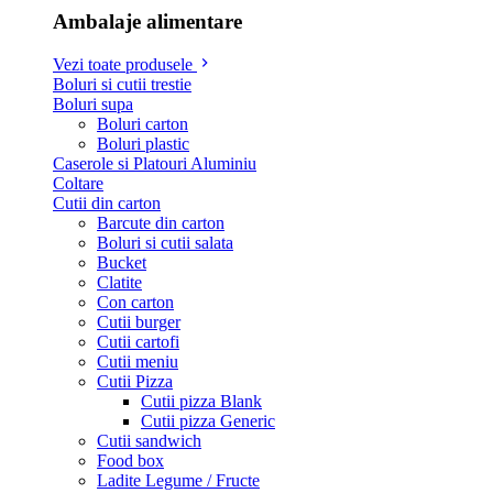
Ambalaje alimentare
Vezi toate produsele
Boluri si cutii trestie
Boluri supa
Boluri carton
Boluri plastic
Caserole si Platouri Aluminiu
Coltare
Cutii din carton
Barcute din carton
Boluri si cutii salata
Bucket
Clatite
Con carton
Cutii burger
Cutii cartofi
Cutii meniu
Cutii Pizza
Cutii pizza Blank
Cutii pizza Generic
Cutii sandwich
Food box
Ladite Legume / Fructe