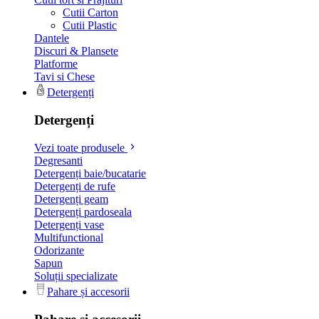
Cutii Carton
Cutii Plastic
Dantele
Discuri & Plansete
Platforme
Tavi si Chese
Detergenți
Detergenți
Vezi toate produsele
Degresanti
Detergenți baie/bucatarie
Detergenți de rufe
Detergenți geam
Detergenți pardoseala
Detergenți vase
Multifunctional
Odorizante
Sapun
Soluții specializate
Pahare și accesorii