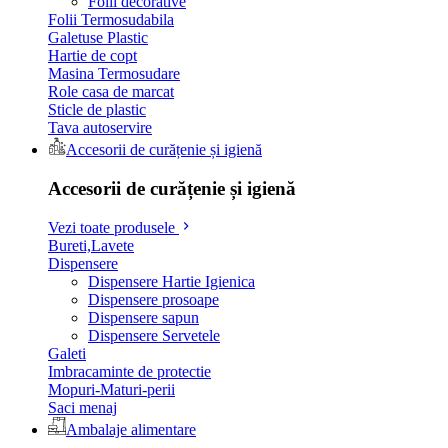
Folii decorative
Folii Termosudabila
Galetuse Plastic
Hartie de copt
Masina Termosudare
Role casa de marcat
Sticle de plastic
Tava autoservire
Accesorii de curățenie și igienă
Accesorii de curățenie și igienă
Vezi toate produsele
Bureti,Lavete
Dispensere
Dispensere Hartie Igienica
Dispensere prosoape
Dispensere sapun
Dispensere Servetele
Galeti
Imbracaminte de protectie
Mopuri-Maturi-perii
Saci menaj
Ambalaje alimentare