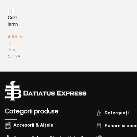
Cozi
lemn
in
4,84
lei
folie
pvc
Buc
cu TVA
Categorii produse
Detergenți
Accesorii & Altele
Pahare și acce