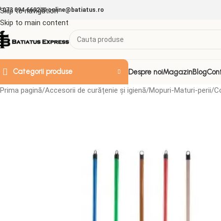
Skip to navigation
073 094 6692
online@batiatus.ro
Skip to main content
Categorii produse
Despre noi
Magazin
Blog
Con
Prima pagină
Accesorii de curățenie și igienă
Mopuri-Maturi-perii
Co
ACCESORII & ALTELE
Doze de plastic
Folii
Folie Strech
Folii aluminiu
Folii decorative