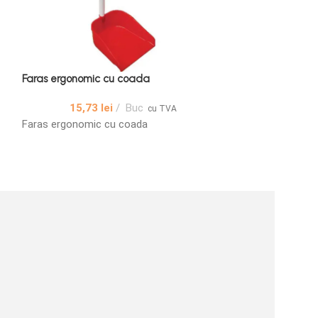
Faras ergonomic cu coada
Matura francesi
15,73
lei
Buc
9,68
cu TVA
Faras ergonomic cu coada
Mătură Francesin