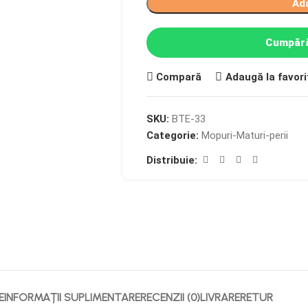
Ad
Cumpără
Compară
Adaugă la favori
SKU:
BTE-33
Categorie:
Mopuri-Maturi-perii
Distribuie:
E
INFORMAȚII SUPLIMENTARE
RECENZII (0)
LIVRARE
RETUR