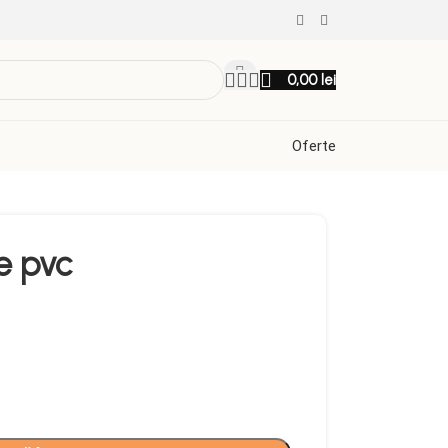
0,00
lei
Oferte
ie pvc