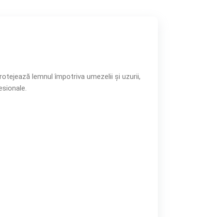
rotejează lemnul împotriva umezelii și uzurii,
esionale.