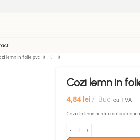
tact
zi lemn in folie pvc
VEZI TOATE PRODUSELE
Cozi lemn in fol
Folii Termosudabila
Role casa de marcat
4,84
lei
Buc
cu TVA
Galetuse Plastic
Sticle de plastic
Hartie de copt
Tava autoservire
Cozi din lemn pentru maturi/mopuri
Masina Termosudare