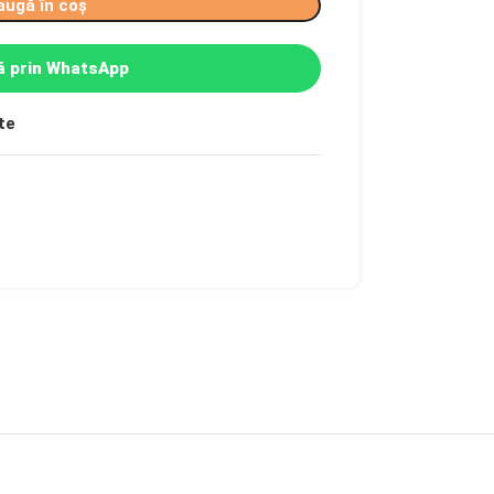
augă în coș
 prin WhatsApp
te