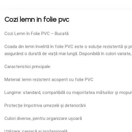
Cozi lemn in folie pvc
Cozi Lemn în Folie PVC – Bucată
Coada din lemn învelită în folie PVC este o soluție rezistentă și p
asigurând o durată de viață mai lungă. Disponibilă în culori variate,
Caracteristici principale:
Material: lemn rezistent acoperit cu folie PVC
Lungime: standard, compatibilă cu majoritatea măturilor și mopur
Protecție împotriva umezelii și deteriorării
Culori diverse, pentru organizare ușoară
Utilizare: casnică și profesională