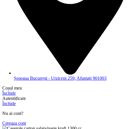
Șoseaua București - Urziceni 259, Afumați 901003
Coșul meu
Închide
Autentificare
Închide
Nu ai cont?
Creeaza cont