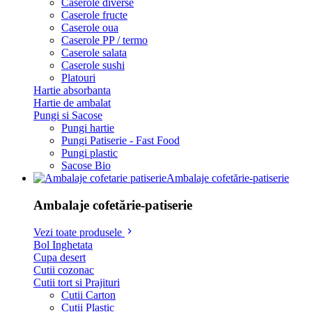
Caserole diverse
Caserole fructe
Caserole oua
Caserole PP / termo
Caserole salata
Caserole sushi
Platouri
Hartie absorbanta
Hartie de ambalat
Pungi si Sacose
Pungi hartie
Pungi Patiserie - Fast Food
Pungi plastic
Sacose Bio
Ambalaje cofetărie-patiserie
Ambalaje cofetărie-patiserie
Vezi toate produsele
Bol Inghetata
Cupa desert
Cutii cozonac
Cutii tort si Prajituri
Cutii Carton
Cutii Plastic