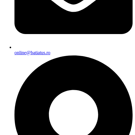
online@batiatus.ro