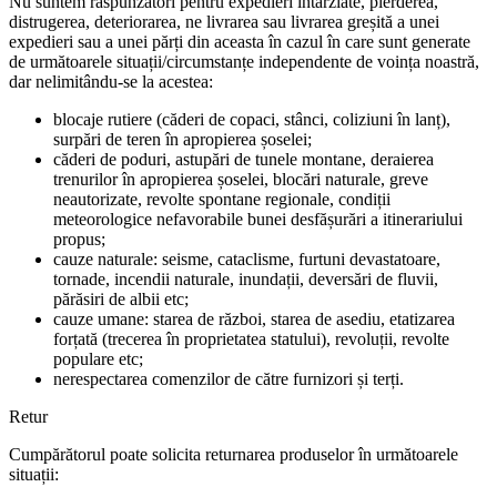
Nu suntem răspunzători pentru expedieri întârziate, pierderea,
distrugerea, deteriorarea, ne livrarea sau livrarea greșită a unei
expedieri sau a unei părți din aceasta în cazul în care sunt generate
de următoarele situații/circumstanțe independente de voința noastră,
dar nelimitându-se la acestea:
blocaje rutiere (căderi de copaci, stânci, coliziuni în lanț),
surpări de teren în apropierea șoselei;
căderi de poduri, astupări de tunele montane, deraierea
trenurilor în apropierea șoselei, blocări naturale, greve
neautorizate, revolte spontane regionale, condiții
meteorologice nefavorabile bunei desfășurări a itinerariului
propus;
cauze naturale: seisme, cataclisme, furtuni devastatoare,
tornade, incendii naturale, inundații, deversări de fluvii,
părăsiri de albii etc;
cauze umane: starea de război, starea de asediu, etatizarea
forțată (trecerea în proprietatea statului), revoluții, revolte
populare etc;
nerespectarea comenzilor de către furnizori și terți.
Retur
Cumpărătorul poate solicita returnarea produselor în următoarele
situații: