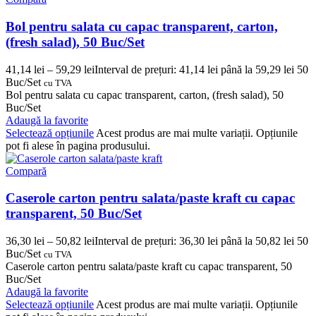
Bol pentru salata cu capac transparent, carton,
(fresh salad), 50 Buc/Set
41,14
lei
–
59,29
lei
Interval de prețuri: 41,14 lei până la 59,29 lei
50
Buc/Set
cu TVA
Bol pentru salata cu capac transparent, carton, (fresh salad), 50
Buc/Set
Adaugă la favorite
Selectează opțiunile
Acest produs are mai multe variații. Opțiunile
pot fi alese în pagina produsului.
Compară
Caserole carton pentru salata/paste kraft cu capac
transparent, 50 Buc/Set
36,30
lei
–
50,82
lei
Interval de prețuri: 36,30 lei până la 50,82 lei
50
Buc/Set
cu TVA
Caserole carton pentru salata/paste kraft cu capac transparent, 50
Buc/Set
Adaugă la favorite
Selectează opțiunile
Acest produs are mai multe variații. Opțiunile