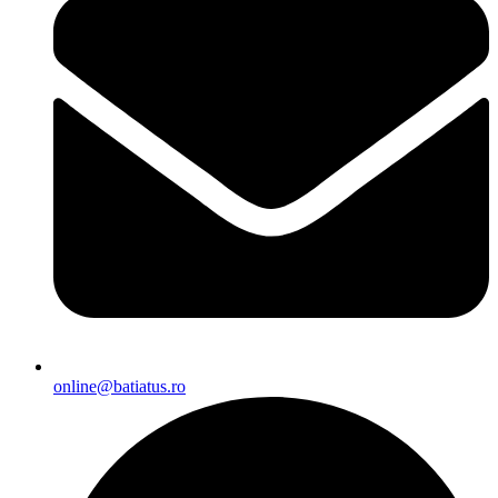
online@batiatus.ro