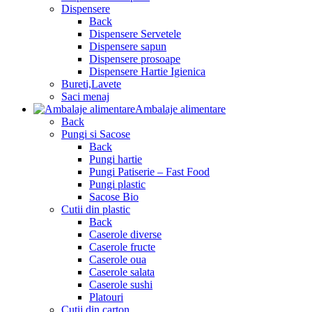
Dispensere
Back
Dispensere Servetele
Dispensere sapun
Dispensere prosoape
Dispensere Hartie Igienica
Bureti,Lavete
Saci menaj
Ambalaje alimentare
Back
Pungi si Sacose
Back
Pungi hartie
Pungi Patiserie – Fast Food
Pungi plastic
Sacose Bio
Cutii din plastic
Back
Caserole diverse
Caserole fructe
Caserole oua
Caserole salata
Caserole sushi
Platouri
Cutii din carton