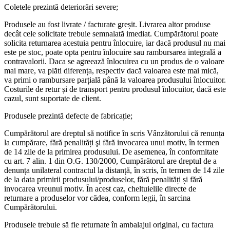
Coletele prezintă deteriorări severe;
Produsele au fost livrate / facturate greșit. Livrarea altor produse
decât cele solicitate trebuie semnalată imediat. Cumpărătorul poate
solicita returnarea acestuia pentru înlocuire, iar dacă produsul nu mai
este pe stoc, poate opta pentru înlocuire sau rambursarea integrală a
contravalorii. Daca se agreează înlocuirea cu un produs de o valoare
mai mare, va plăti diferența, respectiv dacă valoarea este mai mică,
va primi o rambursare parțială până la valoarea produsului înlocuitor.
Costurile de retur și de transport pentru produsul înlocuitor, dacă este
cazul, sunt suportate de client.
Produsele prezintă defecte de fabricație;
Cumpărătorul are dreptul să notifice în scris Vânzătorului că renunța
la cumpărare, fără penalități şi fără invocarea unui motiv, în termen
de 14 zile de la primirea produsului. De asemenea, în conformitate
cu art. 7 alin. 1 din O.G. 130/2000, Cumpărătorul are dreptul de a
denunța unilateral contractul la distanță, în scris, în termen de 14 zile
de la data primirii produsului/produselor, fără penalități și fără
invocarea vreunui motiv. În acest caz, cheltuielile directe de
returnare a produselor vor cădea, conform legii, în sarcina
Cumpărătorului.
Produsele trebuie să fie returnate în ambalajul original, cu factura