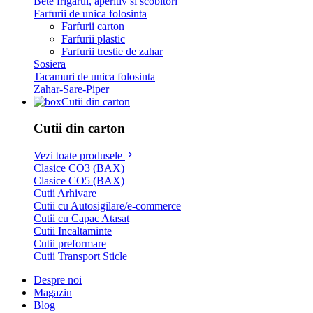
Bete frigarui, aperitiv si scobitori
Farfurii de unica folosinta
Farfurii carton
Farfurii plastic
Farfurii trestie de zahar
Sosiera
Tacamuri de unica folosinta
Zahar-Sare-Piper
Cutii din carton
Cutii din carton
Vezi toate produsele
Clasice CO3 (BAX)
Clasice CO5 (BAX)
Cutii Arhivare
Cutii cu Autosigilare/e-commerce
Cutii cu Capac Atasat
Cutii Incaltaminte
Cutii preformare
Cutii Transport Sticle
Despre noi
Magazin
Blog