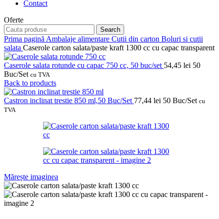
Contact
Oferte
Search
Prima pagină
Ambalaje alimentare
Cutii din carton
Boluri si cutii
salata
Caserole carton salata/paste kraft 1300 cc cu capac transparent
Caserole salata rotunde cu capac 750 cc, 50 buc/set
54,45
lei
50
Buc/Set
cu TVA
Back to products
Castron inclinat trestie 850 ml,50 Buc/Set
77,44
lei
50 Buc/Set
cu
TVA
Mărește imaginea