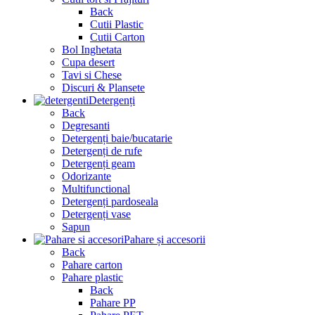
Back
Cutii Plastic
Cutii Carton
Bol Inghetata
Cupa desert
Tavi si Chese
Discuri & Plansete
Detergenți
Back
Degresanti
Detergenți baie/bucatarie
Detergenți de rufe
Detergenți geam
Odorizante
Multifunctional
Detergenți pardoseala
Detergenți vase
Sapun
Pahare și accesorii
Back
Pahare carton
Pahare plastic
Back
Pahare PP