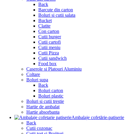
Back
Barcute din carton
Boluri si cutii salata
Bucket
Clatite
Con carton
Cutii burger
Cutii cartofi
Cutii meniu
Cutii Pizza
Cutii sandwich
Food box
Caserole si Platouri Aluminiu
Coltare
Boluri supa
Back
Boluri carton
Boluri plastic
Boluri si cutii trestie
Hartie de ambalat
Hartie absorbanta
Ambalaje cofetărie-patiserie
Back
Cutii cozonac
Cutii tort si Prajituri