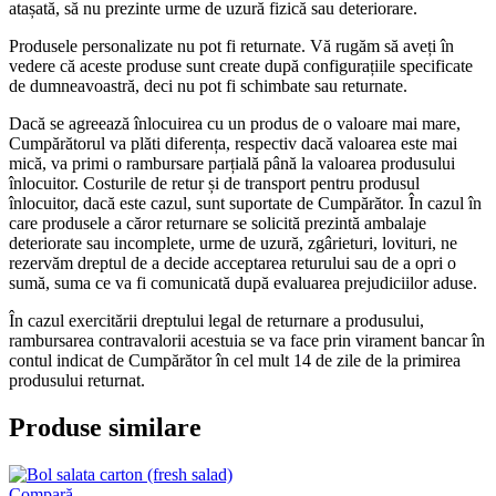
atașată, să nu prezinte urme de uzură fizică sau deteriorare.
Produsele personalizate nu pot fi returnate. Vă rugăm să aveți în
vedere că aceste produse sunt create după configurațiile specificate
de dumneavoastră, deci nu pot fi schimbate sau returnate.
Dacă se agreează înlocuirea cu un produs de o valoare mai mare,
Cumpărătorul va plăti diferența, respectiv dacă valoarea este mai
mică, va primi o rambursare parțială până la valoarea produsului
înlocuitor. Costurile de retur și de transport pentru produsul
înlocuitor, dacă este cazul, sunt suportate de Cumpărător. În cazul în
care produsele a căror returnare se solicită prezintă ambalaje
deteriorate sau incomplete, urme de uzură, zgârieturi, lovituri, ne
rezervăm dreptul de a decide acceptarea returului sau de a opri o
sumă, suma ce va fi comunicată după evaluarea prejudiciilor aduse.
În cazul exercitării dreptului legal de returnare a produsului,
rambursarea contravalorii acestuia se va face prin virament bancar în
contul indicat de Cumpărător în cel mult 14 de zile de la primirea
produsului returnat.
Produse similare
Compară