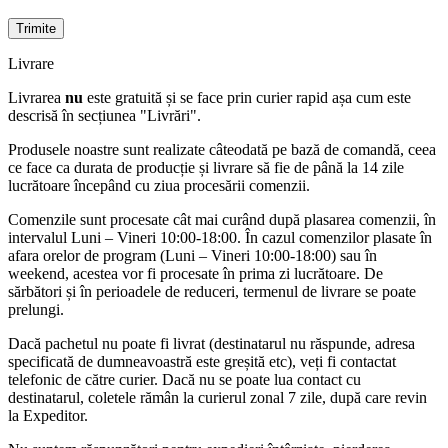
Livrare
Livrarea
nu
este gratuită și se face prin curier rapid așa cum este
descrisă în secțiunea "Livrări".
Produsele noastre sunt realizate câteodată pe bază de comandă, ceea
ce face ca durata de producție și livrare să fie de până la 14 zile
lucrătoare începând cu ziua procesării comenzii.
Comenzile sunt procesate cât mai curând după plasarea comenzii, în
intervalul Luni – Vineri 10:00-18:00. În cazul comenzilor plasate în
afara orelor de program (Luni – Vineri 10:00-18:00) sau în
weekend, acestea vor fi procesate în prima zi lucrătoare. De
sărbători și în perioadele de reduceri, termenul de livrare se poate
prelungi.
Dacă pachetul nu poate fi livrat (destinatarul nu răspunde, adresa
specificată de dumneavoastră este greșită etc), veți fi contactat
telefonic de către curier. Dacă nu se poate lua contact cu
destinatarul, coletele rămân la curierul zonal 7 zile, după care revin
la Expeditor.