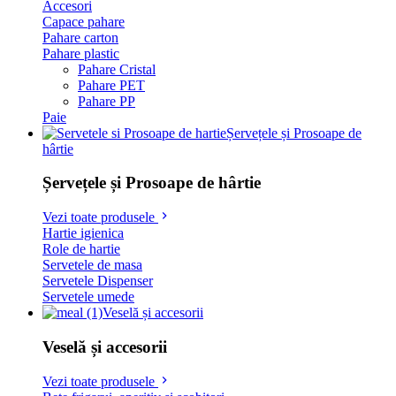
Accesori
Capace pahare
Pahare carton
Pahare plastic
Pahare Cristal
Pahare PET
Pahare PP
Paie
Șervețele și Prosoape de
hârtie
Șervețele și Prosoape de hârtie
Vezi toate produsele
Hartie igienica
Role de hartie
Servetele de masa
Servetele Dispenser
Servetele umede
Veselă și accesorii
Veselă și accesorii
Vezi toate produsele