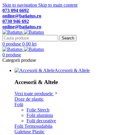
Skip to navigation
Skip to main content
073 094 6692
online@batiatus.ro
0730 946 692
online@batiatus.ro
Search
0
produse
0,00
lei
0
produse
Categorii produse
Accesorii & Altele
Accesorii & Altele
Vezi toate produsele
Doze de plastic
Folii
Folie Strech
Folii aluminiu
Folii decorative
Folii Termosudabila
Galetuse Plastic