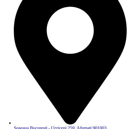
Șoseaua București - Urziceni 259, Afumați 901003