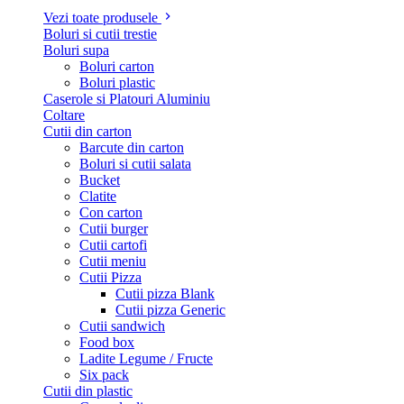
Vezi toate produsele
Boluri si cutii trestie
Boluri supa
Boluri carton
Boluri plastic
Caserole si Platouri Aluminiu
Coltare
Cutii din carton
Barcute din carton
Boluri si cutii salata
Bucket
Clatite
Con carton
Cutii burger
Cutii cartofi
Cutii meniu
Cutii Pizza
Cutii pizza Blank
Cutii pizza Generic
Cutii sandwich
Food box
Ladite Legume / Fructe
Six pack
Cutii din plastic