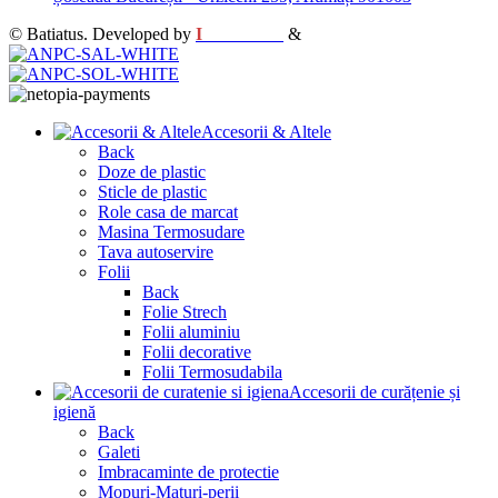
© Batiatus. Developed by
I
MCreative
&
WEBC
Accesorii & Altele
Back
Doze de plastic
Sticle de plastic
Role casa de marcat
Masina Termosudare
Tava autoservire
Folii
Back
Folie Strech
Folii aluminiu
Folii decorative
Folii Termosudabila
Accesorii de curățenie și
igienă
Back
Galeti
Imbracaminte de protectie
Mopuri-Maturi-perii