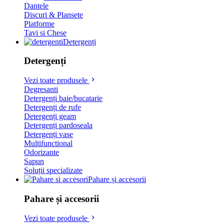
Dantele
Discuri & Plansete
Platforme
Tavi si Chese
Detergenți
Detergenți
Vezi toate produsele
Degresanti
Detergenți baie/bucatarie
Detergenți de rufe
Detergenți geam
Detergenți pardoseala
Detergenți vase
Multifunctional
Odorizante
Sapun
Soluții specializate
Pahare și accesorii
Pahare și accesorii
Vezi toate produsele