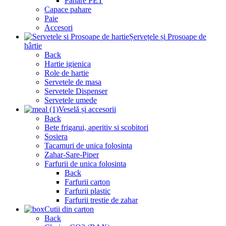
Pahare PET
Capace pahare
Paie
Accesori
Șervețele și Prosoape de
hârtie
Back
Hartie igienica
Role de hartie
Servetele de masa
Servetele Dispenser
Servetele umede
Veselă și accesorii
Back
Bete frigarui, aperitiv si scobitori
Sosiera
Tacamuri de unica folosinta
Zahar-Sare-Piper
Farfurii de unica folosinta
Back
Farfurii carton
Farfurii plastic
Farfurii trestie de zahar
Cutii din carton
Back