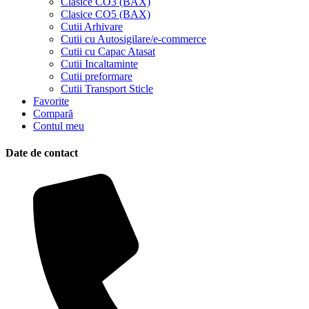
Clasice CO3 (BAX)
Clasice CO5 (BAX)
Cutii Arhivare
Cutii cu Autosigilare/e-commerce
Cutii cu Capac Atasat
Cutii Incaltaminte
Cutii preformare
Cutii Transport Sticle
Favorite
Compară
Contul meu
Date de contact