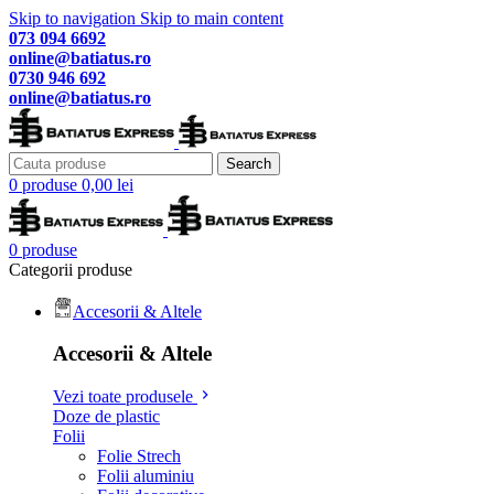
Skip to navigation
Skip to main content
073 094 6692
online@batiatus.ro
0730 946 692
online@batiatus.ro
Search
0
produse
0,00
lei
0
produse
Categorii produse
Accesorii & Altele
Accesorii & Altele
Vezi toate produsele
Doze de plastic
Folii
Folie Strech
Folii aluminiu