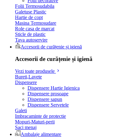
Folii decorative
Folii Termosudabila
Galetuse Plastic
Hartie de copt
Masina Termosudare
Role casa de marcat
Sticle de plastic
Tava autoservire
Accesorii de curățenie și igienă
Accesorii de curățenie și igienă
Vezi toate produsele
Bureti,Lavete
Dispensere
Dispensere Hartie Igienica
Dispensere prosoape
Dispensere sapun
Dispensere Servetele
Galeti
Imbracaminte de protectie
Mopuri-Maturi-perii
Saci menaj
Ambalaje alimentare