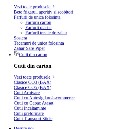
Vezi toate produsele
Bete frigarui, aperitiv si scobitori
Farfurii de unica folosinta
Farfurii carton
Farfurii plastic
Farfurii trestie de zahar
Sosiera
Tacamuri de unica folosinta
Zahar-Sare-Piper
Cutii din carton
Cutii din carton
Vezi toate produsele
Clasice CO3 (BAX)
Clasice CO5 (BAX)
Cutii Arhivare
Cutii cu Autosigilare/e-commerce
Cutii cu Capac Atasat
Cutii Incaltaminte
Cutii preformare
Cutii Transport Sticle
Despre noi