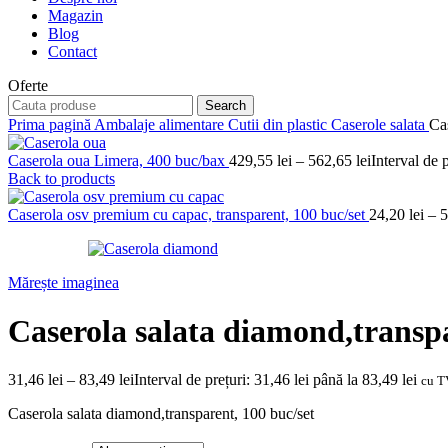
Magazin
Blog
Contact
Oferte
Search
Prima pagină
Ambalaje alimentare
Cutii din plastic
Caserole salata
Ca
Caserola oua Limera, 400 buc/bax
429,55
lei
–
562,65
lei
Interval de 
Back to products
Caserola osv premium cu capac, transparent, 100 buc/set
24,20
lei
–
5
Mărește imaginea
Caserola salata diamond,transpa
31,46
lei
–
83,49
lei
Interval de prețuri: 31,46 lei până la 83,49 lei
cu T
Caserola salata diamond,transparent, 100 buc/set