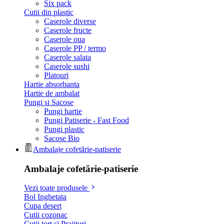
Six pack
Cutii din plastic
Caserole diverse
Caserole fructe
Caserole oua
Caserole PP / termo
Caserole salata
Caserole sushi
Platouri
Hartie absorbanta
Hartie de ambalat
Pungi si Sacose
Pungi hartie
Pungi Patiserie - Fast Food
Pungi plastic
Sacose Bio
Ambalaje cofetărie-patiserie
Ambalaje cofetărie-patiserie
Vezi toate produsele
Bol Inghetata
Cupa desert
Cutii cozonac
Cutii tort si Prajituri