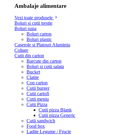
Ambalaje alimentare
Vezi toate produsele
Boluri si cutii trestie
Boluri supa
Boluri carton
Boluri plastic
Caserole si Platouri Aluminiu
Coltare
Cutii din carton
Barcute din carton
Boluri si cutii salata
Bucket
Clatite
Con carton
Cutii burger
Cutii cartofi
Cutii meniu
Cutii Pizza
Cutii pizza Blank
Cutii pizza Generic
Cutii sandwich
Food box
Ladite Legume / Fructe