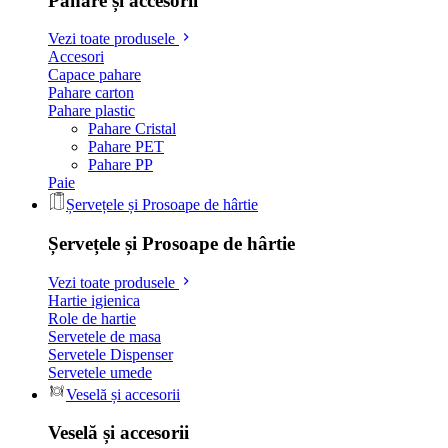
Pahare și accesorii
Vezi toate produsele
Accesori
Capace pahare
Pahare carton
Pahare plastic
Pahare Cristal
Pahare PET
Pahare PP
Paie
Șervețele și Prosoape de hârtie
Șervețele și Prosoape de hârtie
Vezi toate produsele
Hartie igienica
Role de hartie
Servetele de masa
Servetele Dispenser
Servetele umede
Veselă și accesorii
Veselă și accesorii