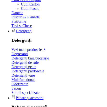
Cutii Carton
Cutii Plastic
Dantele
Discuri & Plansete
Platforme
Tavi si Chese
Detergenți
Detergenți
Vezi toate produsele
Degresanti
Detergenți baie/bucatarie
Detergenți de rufe
Detergenți geam
Detergenți pardoseala
Detergenți vase
Multifunctional
Odorizante
Sapun
Soluții specializate
Pahare și accesorii