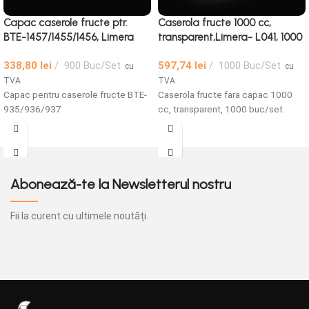
Capac caserole fructe ptr.
Caserola fructe 1000 cc,
BTE-1457/1455/1456, Limera
transparent,Limera- L041, 1000
buc/set
338,80
lei
900 Buc/Set
597,74
lei
1000 Buc/Set
cu
cu
TVA
TVA
Capac pentru caserole fructe BTE-
Caserola fructe fara capac 1000
935/936/937
cc, transparent, 1000 buc/set
Abonează-te la Newsletterul nostru
Fii la curent cu ultimele noutăți.