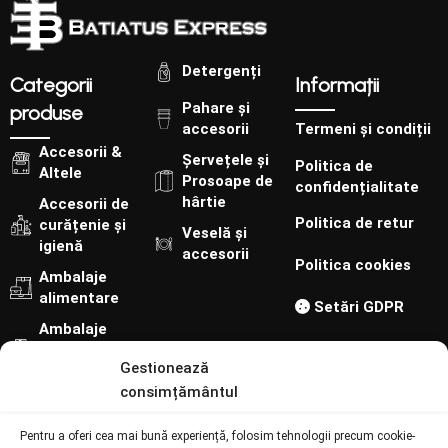
Detergenți
Categorii
Informații
Pahare și
produse
accesorii
Termeni și condiții
Accesorii &
Șervețele și
Politica de
Altele
Prosoape de
confidențialitate
hârtie
Accesorii de
Politica de retur
curățenie și
Veselă și
igienă
accesorii
Politica cookies
Ambalaje
alimentare
Setări GDPR
Ambalaje
cofetărie-
Gestionează
patiserie
consimțământul
Urmărește-ne pe:
Pentru a oferi cea mai bună experiență, folosim tehnologii precum cookie-
Contact