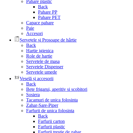
Pahare plastic
Back
Pahare PP
Pahare PET
Capace pahare
Paie
Accesori
Șervețele și Prosoape de hârtie
Back
Hartie igienica
Role de hartie
Servetele de masa
Servetele Dispenser
Servetele umede
Veselă și accesorii
Back
Bete frigarui, aperitiv si scobitori
Sosiera
Tacamuri de unica folosinta
Zahar-Sare-Piper
Farfurii de unica folosinta
Back
Farfurii carton
Farfurii plastic
Farfurii trestie de zahar