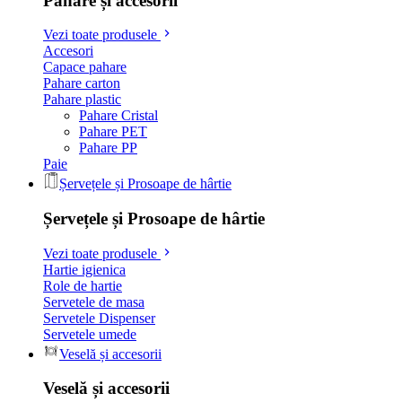
Pahare și accesorii
Vezi toate produsele
Accesori
Capace pahare
Pahare carton
Pahare plastic
Pahare Cristal
Pahare PET
Pahare PP
Paie
Șervețele și Prosoape de hârtie
Șervețele și Prosoape de hârtie
Vezi toate produsele
Hartie igienica
Role de hartie
Servetele de masa
Servetele Dispenser
Servetele umede
Veselă și accesorii
Veselă și accesorii