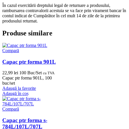
În cazul exercitării dreptului legal de returnare a produsului,
rambursarea contravalorii acestuia se va face prin virament bancar în
contul indicat de Cumpărător în cel mult 14 de zile de la primirea
produsului returnat.
Produse similare
Compară
Capac ptr forma 901L
22,99
lei
100 Buc/Set
cu TVA
Capac ptr forma 901L, 100
buc/set
Adaugă la favorite
Adaugă în coș
Compară
Capac ptr forma s-
784L/107L/707L