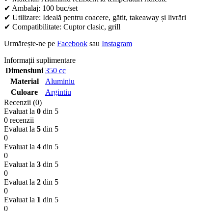
✔ Ambalaj: 100 buc/set
✔ Utilizare: Ideală pentru coacere, gătit, takeaway și livrări
✔ Compatibilitate: Cuptor clasic, grill
Urmărește-ne pe
Facebook
sau
Instagram
Informații suplimentare
Dimensiuni
350 cc
Material
Aluminiu
Culoare
Argintiu
Recenzii (0)
Evaluat la
0
din 5
0 recenzii
Evaluat la
5
din 5
0
Evaluat la
4
din 5
0
Evaluat la
3
din 5
0
Evaluat la
2
din 5
0
Evaluat la
1
din 5
0