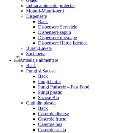
Galeti
Imbracaminte de protectie
Mopuri-Maturi-perii
Dispensere
Back
Dispensere Servetele
Dispensere sapun
Dispensere prosoape
Dispensere Hartie Igienica
Bureti,Lavete
Saci menaj
Ambalaje alimentare
Back
Pungi si Sacose
Back
Pungi hartie
Pungi Patiserie – Fast Food
Pungi plastic
Sacose Bio
Cutii din plastic
Back
Caserole diverse
Caserole fructe
Caserole oua
Caserole salata