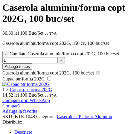
Caserola aluminiu/forma copt
202G, 100 buc/set
36,30
lei
100 Buc/Set
cu TVA
Caserola aluminiu/forma copt 202G, 350 cc, 100 buc/set
Cantitate Caserola aluminiu/forma copt 202G, 100 buc/set
Adaugă în coș
Caserola aluminiu/forma copt 202G, 100 buc/set
Capac ptr forma 202G
1
×
Capac ptr forma 202G
14,52
lei
100 Buc/Set
cu TVA
Cumpără prin WhatsApp
Compară
Adaugă la favorite
SKU:
BTE-1048
Categorie:
Caserole si Platouri Aluminiu
Distribuie:
Descriere