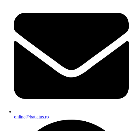
online@batiatus.ro