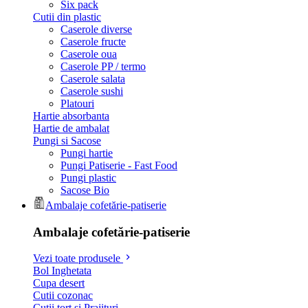
Six pack
Cutii din plastic
Caserole diverse
Caserole fructe
Caserole oua
Caserole PP / termo
Caserole salata
Caserole sushi
Platouri
Hartie absorbanta
Hartie de ambalat
Pungi si Sacose
Pungi hartie
Pungi Patiserie - Fast Food
Pungi plastic
Sacose Bio
Ambalaje cofetărie-patiserie
Ambalaje cofetărie-patiserie
Vezi toate produsele
Bol Inghetata
Cupa desert
Cutii cozonac
Cutii tort si Prajituri