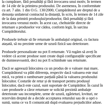
la cumpărare, fără penalități şi fără invocarea unui motiv, în termen
de 14 zile de la primirea produsului. De asemenea, în conformitate
cu art. 7 alin. 1 din O.G. 130/2000, Cumpărătorul are dreptul de a
denunța unilateral contractul la distanță, în scris, în termen de 14 zile
de la data primirii produsului/produselor, fără penalități și fără
invocarea vreunui motiv. În acest caz, cheltuielile directe de
returnare a produselor vor cădea, conform legii, în sarcina
Cumpărătorului.
Produsele trebuie să fie returnate în ambalajul original, cu factura
atașată, să nu prezinte urme de uzură fizică sau deteriorare.
Produsele personalizate nu pot fi returnate. Vă rugăm să aveți în
vedere că aceste produse sunt create după configurațiile specificate
de dumneavoastră, deci nu pot fi schimbate sau returnate.
Dacă se agreează înlocuirea cu un produs de o valoare mai mare,
Cumpărătorul va plăti diferența, respectiv dacă valoarea este mai
mică, va primi o rambursare parțială până la valoarea produsului
înlocuitor. Costurile de retur și de transport pentru produsul
înlocuitor, dacă este cazul, sunt suportate de Cumpărător. În cazul în
care produsele a căror returnare se solicită prezintă ambalaje
deteriorate sau incomplete, urme de uzură, zgârieturi, lovituri, ne
rezervăm dreptul de a decide acceptarea returului sau de a opri o
sumă, suma ce va fi comunicată după evaluarea prejudiciilor aduse.