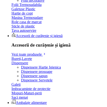
Folii decorative
Folii Termosudabila
Galetuse Plastic
Hartie de copt
Masina Termosudare
Role casa de marcat
Sticle de plastic
Tava autoservire
Accesorii de curățenie și igienă
Accesorii de curățenie și igienă
Vezi toate produsele
Bureti,Lavete
Dispensere
Dispensere Hartie Igienica
Dispensere prosoape
Dispensere sapun
Dispensere Servetele
Galeti
Imbracaminte de protectie
Mopuri-Maturi-perii
Saci menaj
Ambalaje alimentare