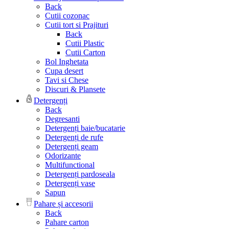
Back
Cutii cozonac
Cutii tort si Prajituri
Back
Cutii Plastic
Cutii Carton
Bol Inghetata
Cupa desert
Tavi si Chese
Discuri & Plansete
Detergenți
Back
Degresanti
Detergenți baie/bucatarie
Detergenți de rufe
Detergenți geam
Odorizante
Multifunctional
Detergenți pardoseala
Detergenți vase
Sapun
Pahare și accesorii
Back
Pahare carton