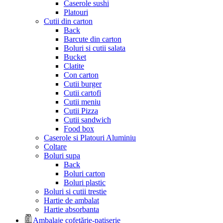
Caserole sushi
Platouri
Cutii din carton
Back
Barcute din carton
Boluri si cutii salata
Bucket
Clatite
Con carton
Cutii burger
Cutii cartofi
Cutii meniu
Cutii Pizza
Cutii sandwich
Food box
Caserole si Platouri Aluminiu
Coltare
Boluri supa
Back
Boluri carton
Boluri plastic
Boluri si cutii trestie
Hartie de ambalat
Hartie absorbanta
Ambalaje cofetărie-patiserie