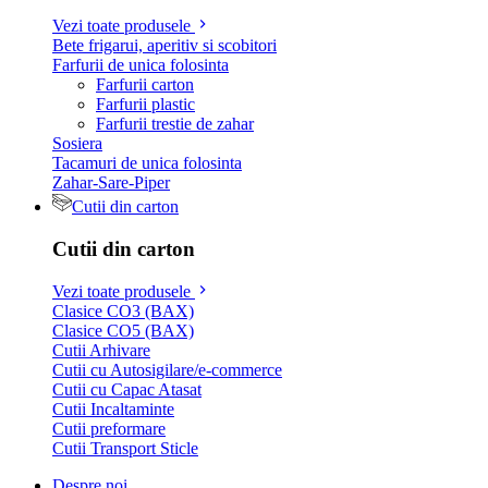
Vezi toate produsele
Bete frigarui, aperitiv si scobitori
Farfurii de unica folosinta
Farfurii carton
Farfurii plastic
Farfurii trestie de zahar
Sosiera
Tacamuri de unica folosinta
Zahar-Sare-Piper
Cutii din carton
Cutii din carton
Vezi toate produsele
Clasice CO3 (BAX)
Clasice CO5 (BAX)
Cutii Arhivare
Cutii cu Autosigilare/e-commerce
Cutii cu Capac Atasat
Cutii Incaltaminte
Cutii preformare
Cutii Transport Sticle
Despre noi