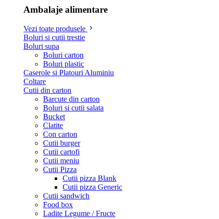
Ambalaje alimentare
Vezi toate produsele
Boluri si cutii trestie
Boluri supa
Boluri carton
Boluri plastic
Caserole si Platouri Aluminiu
Coltare
Cutii din carton
Barcute din carton
Boluri si cutii salata
Bucket
Clatite
Con carton
Cutii burger
Cutii cartofi
Cutii meniu
Cutii Pizza
Cutii pizza Blank
Cutii pizza Generic
Cutii sandwich
Food box
Ladite Legume / Fructe