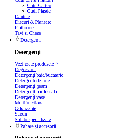
Cutii Carton
Cutii Plastic
Dantele
Discuri & Plansete
Platforme
Tavi si Chese
Detergenți
Detergenți
Vezi toate produsele
Degresanti
Detergenți baie/bucatarie
Detergenți de rufe
Detergenți geam
Detergenți pardoseala
Detergenți vase
Multifunctional
Odorizante
Sapun
Soluții specializate
Pahare și accesorii