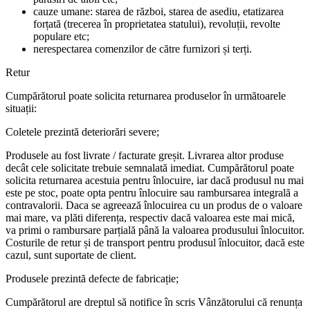
cauze umane: starea de război, starea de asediu, etatizarea
forțată (trecerea în proprietatea statului), revoluții, revolte
populare etc;
nerespectarea comenzilor de către furnizori și terți.
Retur
Cumpărătorul poate solicita returnarea produselor în următoarele
situații:
Coletele prezintă deteriorări severe;
Produsele au fost livrate / facturate greșit. Livrarea altor produse
decât cele solicitate trebuie semnalată imediat. Cumpărătorul poate
solicita returnarea acestuia pentru înlocuire, iar dacă produsul nu mai
este pe stoc, poate opta pentru înlocuire sau rambursarea integrală a
contravalorii. Daca se agreează înlocuirea cu un produs de o valoare
mai mare, va plăti diferența, respectiv dacă valoarea este mai mică,
va primi o rambursare parțială până la valoarea produsului înlocuitor.
Costurile de retur și de transport pentru produsul înlocuitor, dacă este
cazul, sunt suportate de client.
Produsele prezintă defecte de fabricație;
Cumpărătorul are dreptul să notifice în scris Vânzătorului că renunța