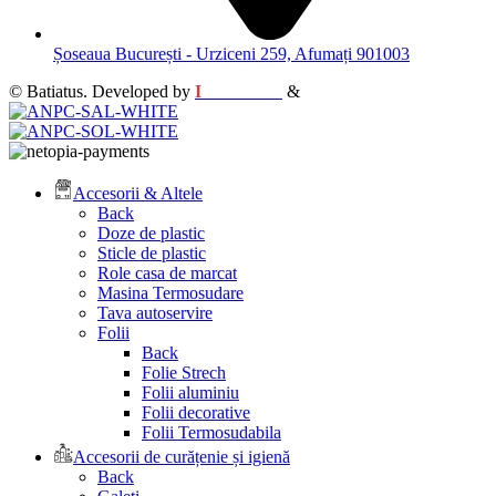
Șoseaua București - Urziceni 259, Afumați 901003
© Batiatus. Developed by
I
MCreative
&
WEBC
Accesorii & Altele
Back
Doze de plastic
Sticle de plastic
Role casa de marcat
Masina Termosudare
Tava autoservire
Folii
Back
Folie Strech
Folii aluminiu
Folii decorative
Folii Termosudabila
Accesorii de curățenie și igienă
Back