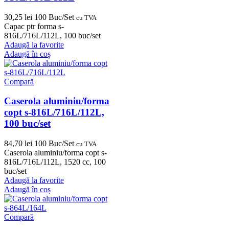
30,25
lei
100 Buc/Set
cu TVA
Capac ptr forma s-
816L/716L/112L, 100 buc/set
Adaugă la favorite
Adaugă în coș
Compară
Caserola aluminiu/forma
copt s-816L/716L/112L,
100 buc/set
84,70
lei
100 Buc/Set
cu TVA
Caserola aluminiu/forma copt s-
816L/716L/112L, 1520 cc, 100
buc/set
Adaugă la favorite
Adaugă în coș
Compară