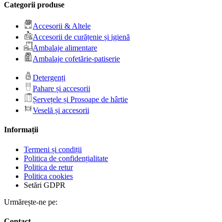
Categorii produse
Accesorii & Altele
Accesorii de curățenie și igienă
Ambalaje alimentare
Ambalaje cofetărie-patiserie
Detergenți
Pahare și accesorii
Șervețele și Prosoape de hârtie
Veselă și accesorii
Informații
Termeni și condiții
Politica de confidențialitate
Politica de retur
Politica cookies
Setări GDPR
Urmărește-ne pe:
Contact