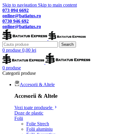
Skip to navigation
Skip to main content
073 094 6692
online@batiatus.ro
0730 946 692
online@batiatus.ro
Search
0
produse
0,00
lei
0
produse
Categorii produse
Accesorii & Altele
Accesorii & Altele
Vezi toate produsele
Doze de plastic
Folii
Folie Strech
Folii aluminiu