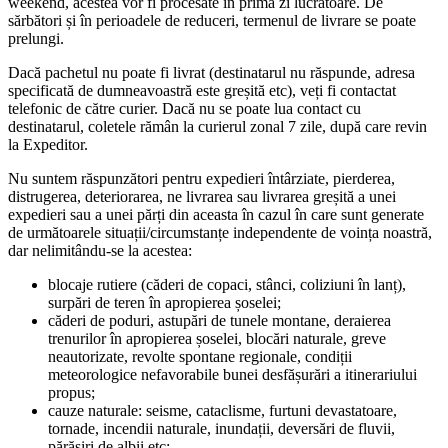
weekend, acestea vor fi procesate în prima zi lucrătoare. De
sărbători și în perioadele de reduceri, termenul de livrare se poate
prelungi.
Dacă pachetul nu poate fi livrat (destinatarul nu răspunde, adresa
specificată de dumneavoastră este greșită etc), veți fi contactat
telefonic de către curier. Dacă nu se poate lua contact cu
destinatarul, coletele rămân la curierul zonal 7 zile, după care revin
la Expeditor.
Nu suntem răspunzători pentru expedieri întârziate, pierderea,
distrugerea, deteriorarea, ne livrarea sau livrarea greșită a unei
expedieri sau a unei părți din aceasta în cazul în care sunt generate
de următoarele situații/circumstanțe independente de voința noastră,
dar nelimitându-se la acestea:
blocaje rutiere (căderi de copaci, stânci, coliziuni în lanț),
surpări de teren în apropierea șoselei;
căderi de poduri, astupări de tunele montane, deraierea
trenurilor în apropierea șoselei, blocări naturale, greve
neautorizate, revolte spontane regionale, condiții
meteorologice nefavorabile bunei desfășurări a itinerariului
propus;
cauze naturale: seisme, cataclisme, furtuni devastatoare,
tornade, incendii naturale, inundații, deversări de fluvii,
părăsiri de albii etc;