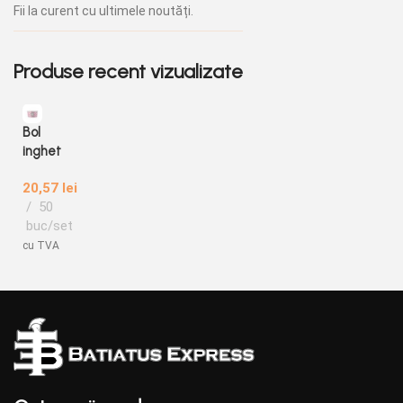
Fii la curent cu ultimele noutăți.
Produse recent vizualizate
Bol
inghet
ata
20,57
lei
zig
50
zag
buc/set
magn
eta 6
cu TVA
oz, 50
buc/s
et