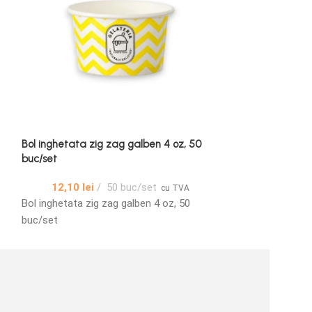
Bol inghetata zig zag galben 4 oz, 50
Bol inghetata zi
buc/set
buc/set
12,10
lei
50 buc/set
19,36
lei
cu TVA
Bol inghetata zig zag galben 4 oz, 50
Bol inghetata zig
buc/set
buc/set