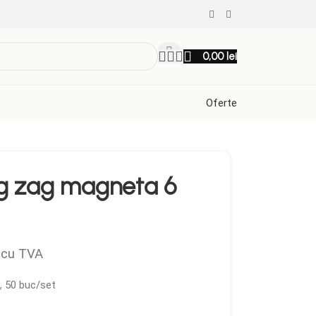
0,00
lei
Oferte
ig zag magneta 6
cu TVA
, 50 buc/set