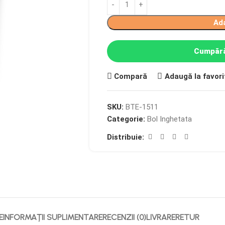
Ad
Cumpără
Compară
Adaugă la favori
SKU:
BTE-1511
Categorie:
Bol Inghetata
Distribuie:
E
INFORMAȚII SUPLIMENTARE
RECENZII (0)
LIVRARE
RETUR