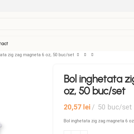
tact
tata zig zag magneta 6 oz, 50 buc/set
VEZI TOATE PRODUSELE
Bol inghetata z
Folii Termosudabila
Role casa de marcat
oz, 50 buc/set
Galetuse Plastic
Sticle de plastic
Hartie de copt
Tava autoservire
20,57
lei
50 buc/set
Masina Termosudare
Bol inghetata zig zag magneta 6 oz