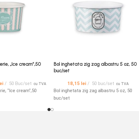
erie, „Ice cream”,50
Bol inghetata zig zag albastru 5 oz, 50
buc/set
ei
50 Buc/set
18,15
lei
50 buc/set
cu TVA
cu TVA
rie, "Ice cream",50
Bol inghetata zig zag albastru 5 oz, 50
buc/set