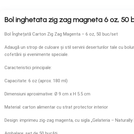
Bol inghetata zig zag magneta 6 oz, 50 
Bol Înghețată Carton Zig Zag Magenta – 6 oz, 50 buc/set
Adaugă un strop de culoare și stil servirii deserturilor tale cu bo
cofetării și evenimente speciale.
Caracteristici principale:
Capacitate: 6 oz (aprox. 180 ml)
Dimensiuni aproximative: Ø 9 cm x H 5.5 cm
Material: carton alimentar cu strat protector interior
Design: imprimeu zig-zag magenta, cu sigla „Gelateria – Naturally 
Ambalare: set de 50 bucăți