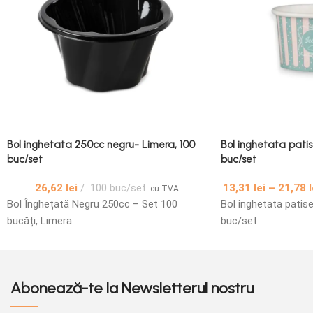
Bol inghetata 250cc negru- Limera, 100
Bol inghetata patis
buc/set
buc/set
26,62
lei
100 buc/set
13,31
lei
–
21,78
l
cu TVA
Bol Înghețată Negru 250cc – Set 100
Bol inghetata patise
bucăți, Limera
buc/set
Abonează-te la Newsletterul nostru