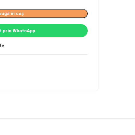
augă în coș
 prin WhatsApp
te