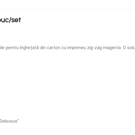
buc/set
lurile pentru înghețată din carton cu imprimeu zig-zag magenta. O soluț
Delicious”