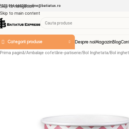
Skip to navigation
073 094 6692
online@batiatus.ro
Skip to main content
Categorii produse
Despre noi
Magazin
Blog
Con
Prima pagină
Ambalaje cofetărie-patiserie
Bol Inghetata
Bol inghe
ACCESORII & ALTELE
Doze de plastic
Folii
Folie Strech
Folii aluminiu
Folii decorative