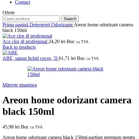
Contact
Oferte
Search
Prima pagină
Detergenți
Odorizante
Areon home odorizant camera
black 150ml
Ace clor 4l profesional
24,20
lei
Buc
cu TVA
Back to products
ABE, sapun lichid cocos, 5l
61,71
lei
Buc
cu TVA
Mărește imaginea
Areon home odorizant camera
black 150ml
45,98
lei
Buc
cu TVA
Areon home odorizant camera black 150ml-parfum premium pentru