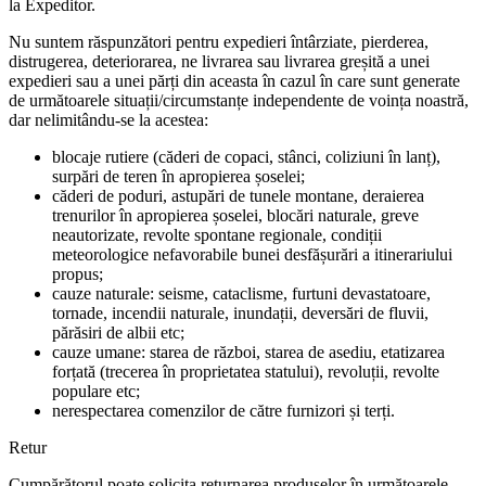
la Expeditor.
Nu suntem răspunzători pentru expedieri întârziate, pierderea,
distrugerea, deteriorarea, ne livrarea sau livrarea greșită a unei
expedieri sau a unei părți din aceasta în cazul în care sunt generate
de următoarele situații/circumstanțe independente de voința noastră,
dar nelimitându-se la acestea:
blocaje rutiere (căderi de copaci, stânci, coliziuni în lanț),
surpări de teren în apropierea șoselei;
căderi de poduri, astupări de tunele montane, deraierea
trenurilor în apropierea șoselei, blocări naturale, greve
neautorizate, revolte spontane regionale, condiții
meteorologice nefavorabile bunei desfășurări a itinerariului
propus;
cauze naturale: seisme, cataclisme, furtuni devastatoare,
tornade, incendii naturale, inundații, deversări de fluvii,
părăsiri de albii etc;
cauze umane: starea de război, starea de asediu, etatizarea
forțată (trecerea în proprietatea statului), revoluții, revolte
populare etc;
nerespectarea comenzilor de către furnizori și terți.
Retur
Cumpărătorul poate solicita returnarea produselor în următoarele