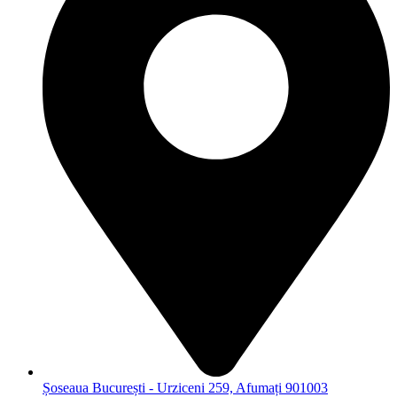
Șoseaua București - Urziceni 259, Afumați 901003