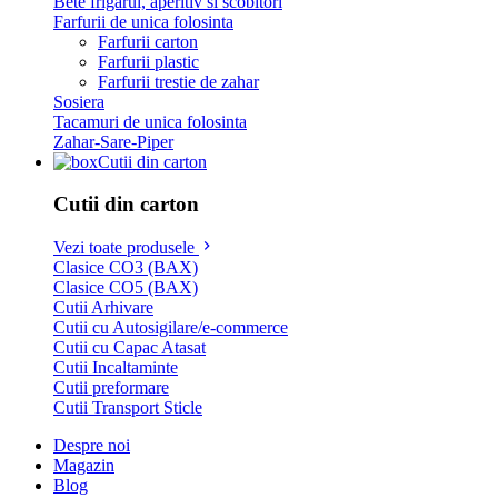
Bete frigarui, aperitiv si scobitori
Farfurii de unica folosinta
Farfurii carton
Farfurii plastic
Farfurii trestie de zahar
Sosiera
Tacamuri de unica folosinta
Zahar-Sare-Piper
Cutii din carton
Cutii din carton
Vezi toate produsele
Clasice CO3 (BAX)
Clasice CO5 (BAX)
Cutii Arhivare
Cutii cu Autosigilare/e-commerce
Cutii cu Capac Atasat
Cutii Incaltaminte
Cutii preformare
Cutii Transport Sticle
Despre noi
Magazin
Blog