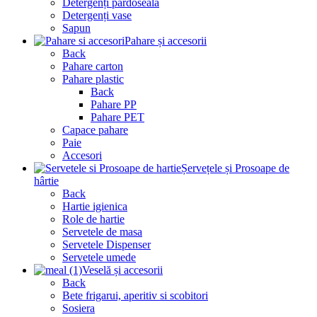
Detergenți pardoseala
Detergenți vase
Sapun
Pahare și accesorii
Back
Pahare carton
Pahare plastic
Back
Pahare PP
Pahare PET
Capace pahare
Paie
Accesori
Șervețele și Prosoape de
hârtie
Back
Hartie igienica
Role de hartie
Servetele de masa
Servetele Dispenser
Servetele umede
Veselă și accesorii
Back
Bete frigarui, aperitiv si scobitori
Sosiera