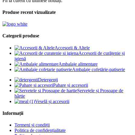
Fii la curent cu ultimele noutăți.
Produse recent vizualizate
Categorii produse
Accesorii & Altele
Accesorii de curățenie și
igienă
Ambalaje alimentare
Ambalaje cofetărie-patiserie
Detergenți
Pahare și accesorii
Șervețele și Prosoape de
hârtie
Veselă și accesorii
Informații
Termeni și condiții
Politica de confidențialitate