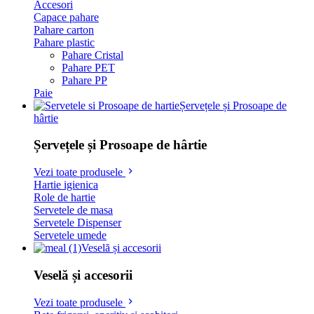
Accesori
Capace pahare
Pahare carton
Pahare plastic
Pahare Cristal
Pahare PET
Pahare PP
Paie
Șervețele și Prosoape de
hârtie
Șervețele și Prosoape de hârtie
Vezi toate produsele
Hartie igienica
Role de hartie
Servetele de masa
Servetele Dispenser
Servetele umede
Veselă și accesorii
Veselă și accesorii
Vezi toate produsele