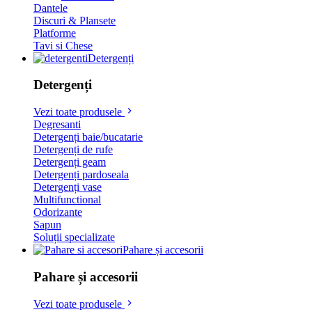
Dantele
Discuri & Plansete
Platforme
Tavi si Chese
Detergenți
Detergenți
Vezi toate produsele
Degresanti
Detergenți baie/bucatarie
Detergenți de rufe
Detergenți geam
Detergenți pardoseala
Detergenți vase
Multifunctional
Odorizante
Sapun
Soluții specializate
Pahare și accesorii
Pahare și accesorii
Vezi toate produsele