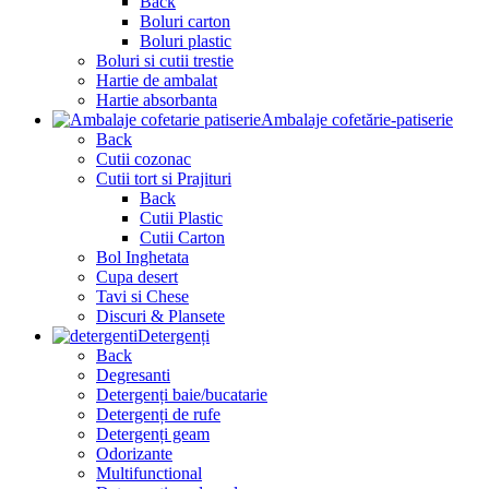
Back
Boluri carton
Boluri plastic
Boluri si cutii trestie
Hartie de ambalat
Hartie absorbanta
Ambalaje cofetărie-patiserie
Back
Cutii cozonac
Cutii tort si Prajituri
Back
Cutii Plastic
Cutii Carton
Bol Inghetata
Cupa desert
Tavi si Chese
Discuri & Plansete
Detergenți
Back
Degresanti
Detergenți baie/bucatarie
Detergenți de rufe
Detergenți geam
Odorizante
Multifunctional