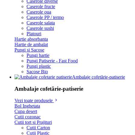
Caserole diverse
Caserole fructe
Caserole oua
Caserole PP / termo
Caserole salata
Caserole sushi
Platouri
Hartie absorbanta
Hartie de ambalat
Pungi si Sacose
Pungi hartie
Pungi Patiserie - Fast Food
Pungi plastic
Sacose Bio
Ambalaje cofetărie-patiserie
Ambalaje cofetărie-patiserie
Vezi toate produsele
Bol Inghetata
Cupa desert
Cutii cozonac
Cutii tort si Prajituri
Cutii Carton
Cutii Plastic