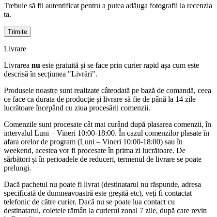
Trebuie să fii autentificat pentru a putea adăuga fotografii la recenzia
ta.
Livrare
Livrarea
nu
este gratuită și se face prin curier rapid așa cum este
descrisă în secțiunea "Livrări".
Produsele noastre sunt realizate câteodată pe bază de comandă, ceea
ce face ca durata de producție și livrare să fie de până la 14 zile
lucrătoare începând cu ziua procesării comenzii.
Comenzile sunt procesate cât mai curând după plasarea comenzii, în
intervalul Luni – Vineri 10:00-18:00. În cazul comenzilor plasate în
afara orelor de program (Luni – Vineri 10:00-18:00) sau în
weekend, acestea vor fi procesate în prima zi lucrătoare. De
sărbători și în perioadele de reduceri, termenul de livrare se poate
prelungi.
Dacă pachetul nu poate fi livrat (destinatarul nu răspunde, adresa
specificată de dumneavoastră este greșită etc), veți fi contactat
telefonic de către curier. Dacă nu se poate lua contact cu
destinatarul, coletele rămân la curierul zonal 7 zile, după care revin