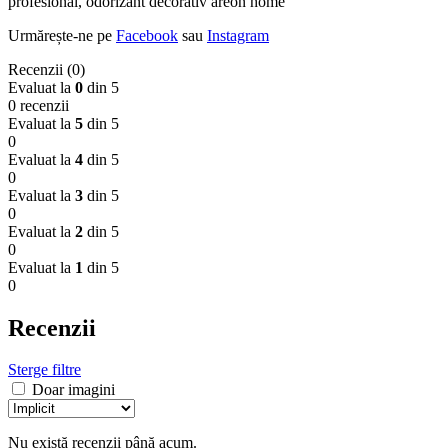
profesional, odorizant decorativ areon home
Urmărește-ne pe
Facebook
sau
Instagram
Recenzii (0)
Evaluat la
0
din 5
0 recenzii
Evaluat la
5
din 5
0
Evaluat la
4
din 5
0
Evaluat la
3
din 5
0
Evaluat la
2
din 5
0
Evaluat la
1
din 5
0
Recenzii
Sterge filtre
Doar imagini
Nu există recenzii până acum.