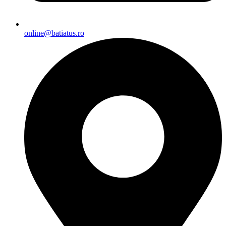
online@batiatus.ro