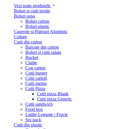
Vezi toate produsele
Boluri si cutii trestie
Boluri supa
Boluri carton
Boluri plastic
Caserole si Platouri Aluminiu
Coltare
Cutii din carton
Barcute din carton
Boluri si cutii salata
Bucket
Clatite
Con carton
Cutii burger
Cutii cartofi
Cutii meniu
Cutii Pizza
Cutii pizza Blank
Cutii pizza Generic
Cutii sandwich
Food box
Ladite Legume / Fructe
Six pack
Cutii din plastic