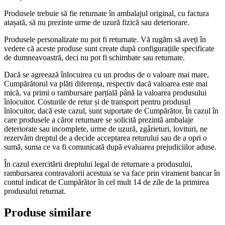
Produsele trebuie să fie returnate în ambalajul original, cu factura
atașată, să nu prezinte urme de uzură fizică sau deteriorare.
Produsele personalizate nu pot fi returnate. Vă rugăm să aveți în
vedere că aceste produse sunt create după configurațiile specificate
de dumneavoastră, deci nu pot fi schimbate sau returnate.
Dacă se agreează înlocuirea cu un produs de o valoare mai mare,
Cumpărătorul va plăti diferența, respectiv dacă valoarea este mai
mică, va primi o rambursare parțială până la valoarea produsului
înlocuitor. Costurile de retur și de transport pentru produsul
înlocuitor, dacă este cazul, sunt suportate de Cumpărător. În cazul în
care produsele a căror returnare se solicită prezintă ambalaje
deteriorate sau incomplete, urme de uzură, zgârieturi, lovituri, ne
rezervăm dreptul de a decide acceptarea returului sau de a opri o
sumă, suma ce va fi comunicată după evaluarea prejudiciilor aduse.
În cazul exercitării dreptului legal de returnare a produsului,
rambursarea contravalorii acestuia se va face prin virament bancar în
contul indicat de Cumpărător în cel mult 14 de zile de la primirea
produsului returnat.
Produse similare