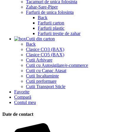
Tacamuri de unica folosinta
Zahar-Sare-Piper
Farfurii de unica folosinta
Back
Farfurii carton
Farfurii plastic
Farfurii trestie de zahar
Cutii din carton
Back
Clasice CO3 (BAX)
Clasice CO5 (BAX)
Cutii Arhivare
Cutii cu Autosigilare/e-commerce
Cutii cu Capac Atasat
Cutii Incaltaminte
Cutii preformare
Cutii Transport Sticle
Favorite
Compară
Contul meu
Date de contact