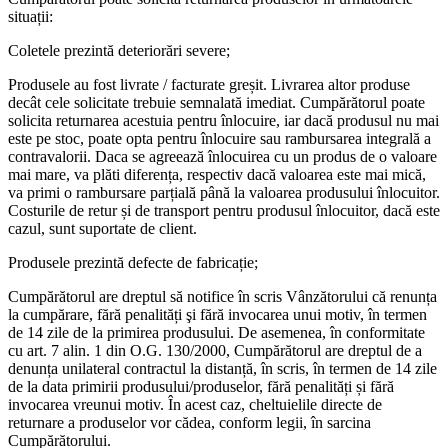
situații:
Coletele prezintă deteriorări severe;
Produsele au fost livrate / facturate greșit. Livrarea altor produse
decât cele solicitate trebuie semnalată imediat. Cumpărătorul poate
solicita returnarea acestuia pentru înlocuire, iar dacă produsul nu mai
este pe stoc, poate opta pentru înlocuire sau rambursarea integrală a
contravalorii. Daca se agreează înlocuirea cu un produs de o valoare
mai mare, va plăti diferența, respectiv dacă valoarea este mai mică,
va primi o rambursare parțială până la valoarea produsului înlocuitor.
Costurile de retur și de transport pentru produsul înlocuitor, dacă este
cazul, sunt suportate de client.
Produsele prezintă defecte de fabricație;
Cumpărătorul are dreptul să notifice în scris Vânzătorului că renunța
la cumpărare, fără penalități şi fără invocarea unui motiv, în termen
de 14 zile de la primirea produsului. De asemenea, în conformitate
cu art. 7 alin. 1 din O.G. 130/2000, Cumpărătorul are dreptul de a
denunța unilateral contractul la distanță, în scris, în termen de 14 zile
de la data primirii produsului/produselor, fără penalități și fără
invocarea vreunui motiv. În acest caz, cheltuielile directe de
returnare a produselor vor cădea, conform legii, în sarcina
Cumpărătorului.