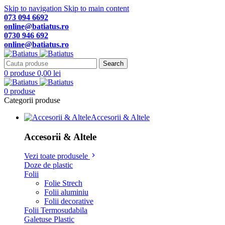
Skip to navigation
Skip to main content
073 094 6692
online@batiatus.ro
0730 946 692
online@batiatus.ro
Search
0
produse
0,00
lei
0
produse
Categorii produse
Accesorii & Altele
Accesorii & Altele
Vezi toate produsele
Doze de plastic
Folii
Folie Strech
Folii aluminiu
Folii decorative
Folii Termosudabila
Galetuse Plastic