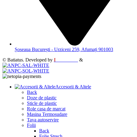
Șoseaua București - Urziceni 259, Afumați 901003
© Batiatus. Developed by
I
MCreative
&
WEBC
Accesorii & Altele
Back
Doze de plastic
Sticle de plastic
Role casa de marcat
Masina Termosudare
Tava autoservire
Folii
Back
Folie Strech