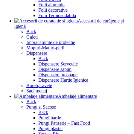
Folii aluminiu
Folii decorative
Folii Termosudabila
Accesorii de curățenie și
igienă
Back
Galeti
Imbracaminte de protectie
Mopuri-Maturi-perii
Dispensere
Back
Dispensere Servetele
Dispensere sapun
Dispensere prosoape
Dispensere Hartie Igienica
Bureti,Lavete
Saci menaj
Ambalaje alimentare
Back
Pungi si Sacose
Back
Pungi hartie
Pungi Patiserie – Fast Food
Pungi plastic
Sacose Bio