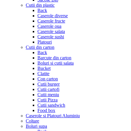
Cutii din plastic
Back
Caserole diverse
Caserole fructe
Caserole oua
Caserole salata
Caserole sushi
Platouri
Cutii din carton
Back
Barcute din carton
Boluri si cutii salata
Bucket
Clatite
Con carton
Cutii burger
Cutii cartofi
Cutii meniu
Cutii Pizza
Cutii sandwich
Food box
Caserole si Platouri Aluminiu
Coltare
Boluri supa