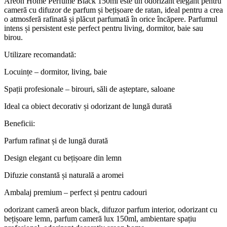
Areon Home Perfume Black 150ml este un odorizant elegant pentru
cameră cu difuzor de parfum și bețișoare de ratan, ideal pentru a crea
o atmosferă rafinată și plăcut parfumată în orice încăpere. Parfumul
intens și persistent este perfect pentru living, dormitor, baie sau
birou.
Utilizare recomandată:
Locuințe – dormitor, living, baie
Spații profesionale – birouri, săli de așteptare, saloane
Ideal ca obiect decorativ și odorizant de lungă durată
Beneficii:
Parfum rafinat și de lungă durată
Design elegant cu bețișoare din lemn
Difuzie constantă și naturală a aromei
Ambalaj premium – perfect și pentru cadouri
odorizant cameră areon black, difuzor parfum interior, odorizant cu
bețișoare lemn, parfum cameră lux 150ml, ambientare spațiu