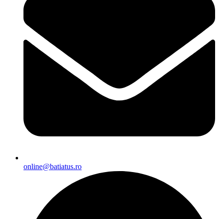
online@batiatus.ro