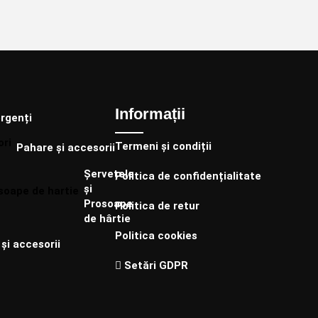
Informații
rgenți
Termeni și condiții
Pahare și accesorii
Șervețele
Politica de confidențialitate
și
Prosoape
Politica de retur
de hârtie
Politica cookies
și accesorii
Setări GDPR