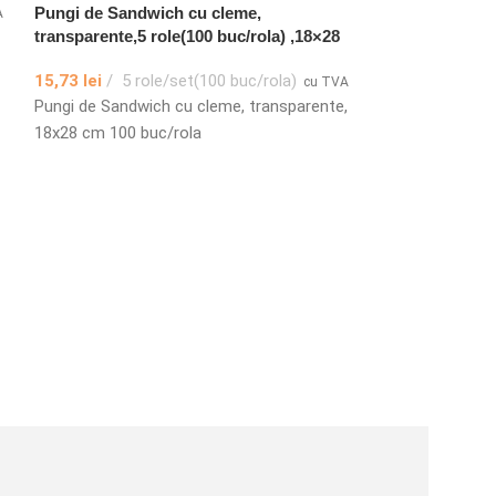
Pungi de Sandwich cu cleme,
A
transparente,5 role(100 buc/rola) ,18×28
cm
15,73
lei
5 role/set(100 buc/rola)
cu TVA
Pungi de Sandwich cu cleme, transparente,
18x28 cm 100 buc/rola
Pungi vidat MA
buc/set
26,62
lei
–
56,
Pungi vidat MACE
buc/set