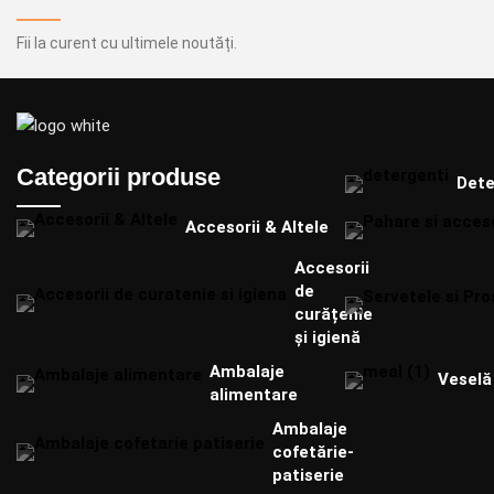
Fii la curent cu ultimele noutăți.
Categorii produse
Dete
Accesorii & Altele
Accesorii
de
curățenie
și igienă
Ambalaje
Veselă 
alimentare
Ambalaje
cofetărie-
patiserie