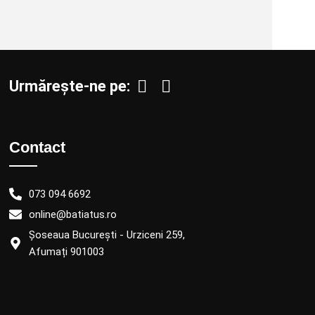
Urmărește-ne pe:
Contact
073 094 6692
online@batiatus.ro
Șoseaua București - Urziceni 259,
Afumați 901003