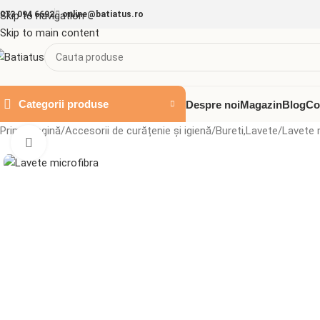
073 094 6692
Skip to navigation
online@batiatus.ro
Skip to main content
Categorii produse
Despre noi
Magazin
Blog
Co
Prima pagină
Accesorii de curățenie și igienă
Bureti,Lavete
Lavete 
Mărește imaginea