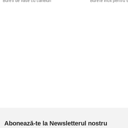
Bureti de vase cu caneluri
Burete inox pentru 
Abonează-te la Newsletterul nostru