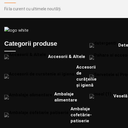
Fii la curent cu ultimele noutăți.
Categorii produse
Dete
Accesorii & Altele
Accesorii
de
curățenie
și igienă
Ambalaje
Veselă 
alimentare
Ambalaje
cofetărie-
patiserie