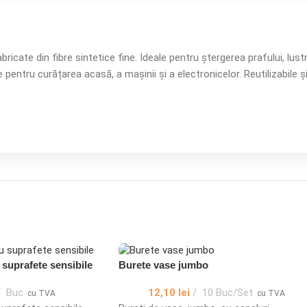
ricate din fibre sintetice fine. Ideale pentru ștergerea prafului, lust
entru curățarea acasă, a mașinii și a electronicelor. Reutilizabile ș
 suprafete sensibile
Burete vase jumbo
Buc
12,10
lei
10 Buc/Set
cu TVA
cu TVA