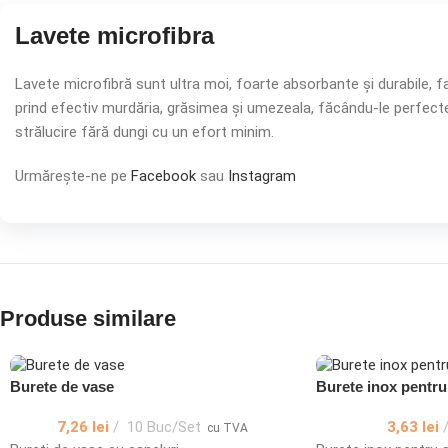
Lavete microfibra
Lavete microfibră sunt ultra moi, foarte absorbante și durabile, fab
prind efectiv murdăria, grăsimea și umezeala, făcându-le perfecte p
strălucire fără dungi cu un efort minim.
Urmărește-ne pe
Facebook
sau
Instagram
Produse similare
Burete de vase
Burete inox pentru
7,26
lei
10 Buc/Set
3,63
lei
cu TVA