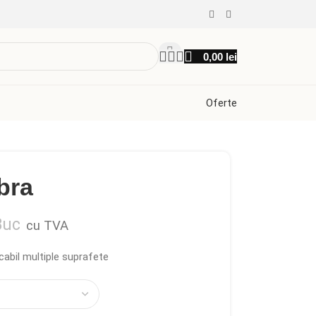
0,00
lei
Oferte
bra
Buc
cu TVA
abil multiple suprafete