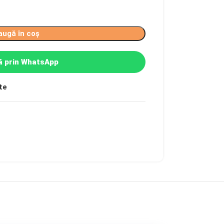
augă în coș
 prin WhatsApp
te