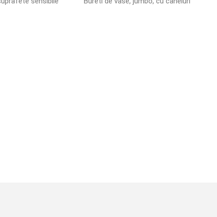
suprafete sensibile
Bureti de vase, jumbo, cu caneluri