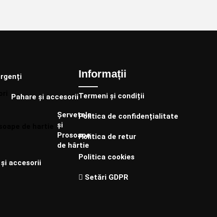
Informații
rgenți
Termeni și condiții
Pahare și accesorii
Șervețele
Politica de confidențialitate
și
Prosoape
Politica de retur
de hârtie
Politica cookies
și accesorii
Setări GDPR