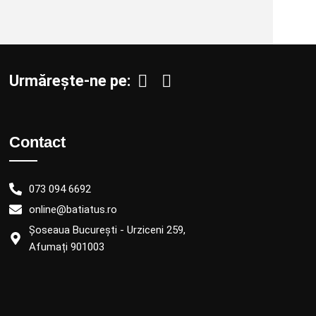
Urmărește-ne pe:
Contact
073 094 6692
online@batiatus.ro
Șoseaua București - Urziceni 259,
Afumați 901003