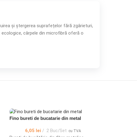
ruirea și ștergerea suprafețelor fără zgârieturi,
i ecologice, cârpele din microfibră oferă o
Fino bureti de bucatarie din metal
6,05
lei
2 Buc/Set
cu TVA