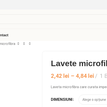
ntact
microfibra
Lavete microfi
2,42
lei
–
4,84
lei
1 
Laveta microfibra care curata impec
DIMENSIUNI