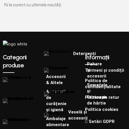
Fii la curent cu ultimele noutăți.
Detergenți
Categorii
Informații
Pahare
produse
și
Termeni și condiții
accesorii
Accesorii
Politica de
& Altele
Șervețele
confidențialitate
și
Accesorii
Prosoape
Politica de retur
de
de hârtie
curățenie
Politica cookies
și igienă
Veselă și
accesorii
Ambalaje
Setări GDPR
alimentare