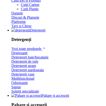
Cutii tort si Prajituri
Cutii Carton
Cutii Plastic
Dantele
Discuri & Plansete
Platforme
Tavi si Chese
Detergenți
Detergenți
Vezi toate produsele
Degresanti
Detergenți baie/bucatarie
Detergenți de rufe
Detergenți geam
Detergenți pardoseala
Detergenți vase
Multifunctional
Odorizante
Sapun
Soluții specializate
Pahare și accesorii
Pahare și accesorii