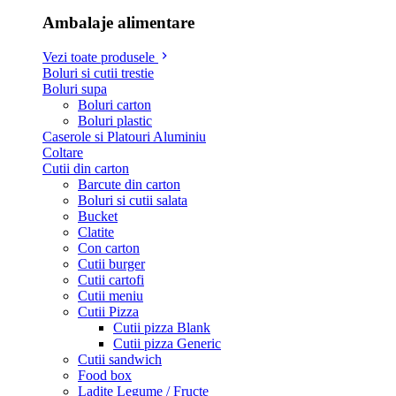
Ambalaje alimentare
Vezi toate produsele
Boluri si cutii trestie
Boluri supa
Boluri carton
Boluri plastic
Caserole si Platouri Aluminiu
Coltare
Cutii din carton
Barcute din carton
Boluri si cutii salata
Bucket
Clatite
Con carton
Cutii burger
Cutii cartofi
Cutii meniu
Cutii Pizza
Cutii pizza Blank
Cutii pizza Generic
Cutii sandwich
Food box
Ladite Legume / Fructe