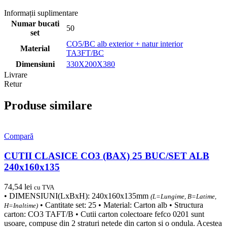
Informații suplimentare
Numar bucati
50
set
CO5/BC alb exterior + natur interior
Material
TA3FT/BC
Dimensiuni
330X200X380
Livrare
Retur
Produse similare
Compară
CUTII CLASICE CO3 (BAX) 25 BUC/SET ALB
240x160x135
74,54
lei
cu TVA
• DIMENSIUNI(LxBxH): 240x160x135mm
(L=Lungime, B=Latime,
• Cantitate set: 25 • Material: Carton alb • Structura
H=Inaltime)
carton: CO3 TAFT/B • Cutii carton colectoare fefco 0201 sunt
usoare, compuse din 2 straturi netede din carton si o ondula. Acestea