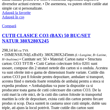
diverselor actiuni externe. • De asemenea, va putem oferii cutiile atat
simple cat si personalizate.
Adaugă la favorite
Adaugă în coș
Compară
CUTII CLASICE CO3 (BAX) 50 BUC/SET
NATUR 380X280X245
298,14
lei
cu TVA
• DIMENSIUNI(LxBxH): 380X280X245mm
(L=Lungime, B=Latime,
• Cantitate set: 50 • Material: Carton natur • Structura
H=Inaltime)
carton: CO3 TFT/B • Cutii Carton colectoare fefco 0201 sunt
usoare, compuse din 2 straturi netede din carton si o ondula. Acestea
va sunt oferite intr-o gama de dimensiuni foarte variate. Cutiile din
carton CO3 pot fi folosite pentru depozitare, ambalare si transport,
acestea fiind o metoda foarte rentabila de ambalaj pentru a stoca si
expedia produse. • Ambalajultau va pune la dispozitie ca si
producator toata gama de cutii colectoare din carton CO3. De la
cutii mari la cele mici, de la cutii din carton folosite in transportul
maritim la cele de depozitare, exista cutii din carton pentru fiecare
produs si scop. Daca sunteti in cautarea unor cutii simple, duble sau
triple, ati ajuns la locul potrivit. Toate cutiile din carton sunt