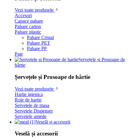
Vezi toate produsele
Accesori
Capace pahare
Pahare carton
Pahare plastic
Pahare Cristal
Pahare PET
Pahare PP
Paie
Șervețele și Prosoape de
hârtie
Șervețele și Prosoape de hârtie
Vezi toate produsele
Hartie igienica
Role de hartie
Servetele de masa
Servetele Dispenser
Servetele umede
Veselă și accesorii
Veselă și accesorii