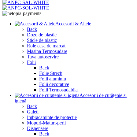
Accesorii & Altele
Back
Doze de plastic
Sticle de plastic
Role casa de marcat
Masina Termosudare
Tava autoservire
Folii
Back
Folie Strech
Folii aluminiu
Folii decorative
Folii Termosudabila
Accesorii de curățenie și
igienă
Back
Galeti
Imbracaminte de protectie
Mopuri-Maturi-perii
Dispensere
Back