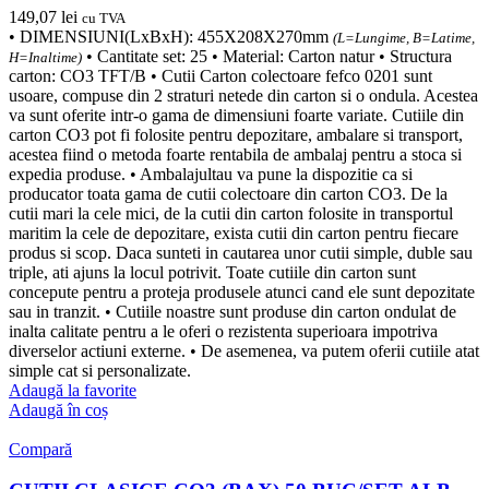
149,07
lei
cu TVA
• DIMENSIUNI(LxBxH): 455X208X270mm
(L=Lungime, B=Latime,
• Cantitate set: 25 • Material: Carton natur • Structura
H=Inaltime)
carton: CO3 TFT/B • Cutii Carton colectoare fefco 0201 sunt
usoare, compuse din 2 straturi netede din carton si o ondula. Acestea
va sunt oferite intr-o gama de dimensiuni foarte variate. Cutiile din
carton CO3 pot fi folosite pentru depozitare, ambalare si transport,
acestea fiind o metoda foarte rentabila de ambalaj pentru a stoca si
expedia produse. • Ambalajultau va pune la dispozitie ca si
producator toata gama de cutii colectoare din carton CO3. De la
cutii mari la cele mici, de la cutii din carton folosite in transportul
maritim la cele de depozitare, exista cutii din carton pentru fiecare
produs si scop. Daca sunteti in cautarea unor cutii simple, duble sau
triple, ati ajuns la locul potrivit. Toate cutiile din carton sunt
concepute pentru a proteja produsele atunci cand ele sunt depozitate
sau in tranzit. • Cutiile noastre sunt produse din carton ondulat de
inalta calitate pentru a le oferi o rezistenta superioara impotriva
diverselor actiuni externe. • De asemenea, va putem oferii cutiile atat
simple cat si personalizate.
Adaugă la favorite
Adaugă în coș
Compară