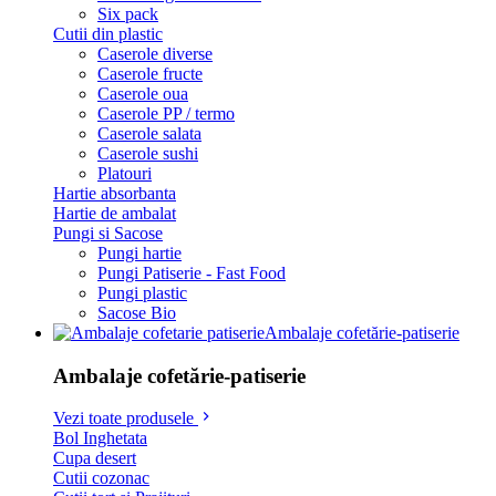
Six pack
Cutii din plastic
Caserole diverse
Caserole fructe
Caserole oua
Caserole PP / termo
Caserole salata
Caserole sushi
Platouri
Hartie absorbanta
Hartie de ambalat
Pungi si Sacose
Pungi hartie
Pungi Patiserie - Fast Food
Pungi plastic
Sacose Bio
Ambalaje cofetărie-patiserie
Ambalaje cofetărie-patiserie
Vezi toate produsele
Bol Inghetata
Cupa desert
Cutii cozonac