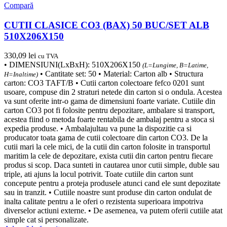
Compară
CUTII CLASICE CO3 (BAX) 50 BUC/SET ALB
510X206X150
330,09
lei
cu TVA
• DIMENSIUNI(LxBxH): 510X206X150
(L=Lungime, B=Latime,
• Cantitate set: 50 • Material: Carton alb • Structura
H=Inaltime)
carton: CO3 TAFT/B • Cutii carton colectoare fefco 0201 sunt
usoare, compuse din 2 straturi netede din carton si o ondula. Acestea
va sunt oferite intr-o gama de dimensiuni foarte variate. Cutiile din
carton CO3 pot fi folosite pentru depozitare, ambalare si transport,
acestea fiind o metoda foarte rentabila de ambalaj pentru a stoca si
expedia produse. • Ambalajultau va pune la dispozitie ca si
producator toata gama de cutii colectoare din carton CO3. De la
cutii mari la cele mici, de la cutii din carton folosite in transportul
maritim la cele de depozitare, exista cutii din carton pentru fiecare
produs si scop. Daca sunteti in cautarea unor cutii simple, duble sau
triple, ati ajuns la locul potrivit. Toate cutiile din carton sunt
concepute pentru a proteja produsele atunci cand ele sunt depozitate
sau in tranzit. • Cutiile noastre sunt produse din carton ondulat de
inalta calitate pentru a le oferi o rezistenta superioara impotriva
diverselor actiuni externe. • De asemenea, va putem oferii cutiile atat
simple cat si personalizate.