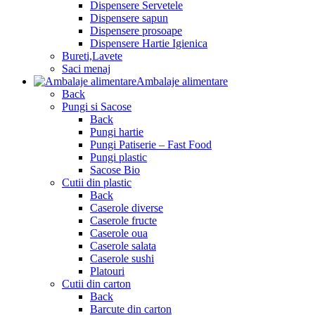
Dispensere Servetele
Dispensere sapun
Dispensere prosoape
Dispensere Hartie Igienica
Bureti,Lavete
Saci menaj
Ambalaje alimentare
Back
Pungi si Sacose
Back
Pungi hartie
Pungi Patiserie – Fast Food
Pungi plastic
Sacose Bio
Cutii din plastic
Back
Caserole diverse
Caserole fructe
Caserole oua
Caserole salata
Caserole sushi
Platouri
Cutii din carton
Back
Barcute din carton