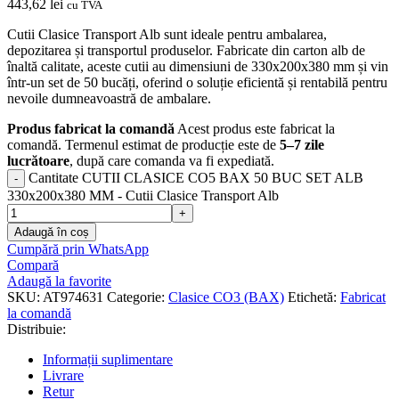
443,62
lei
cu TVA
Cutii Clasice Transport Alb sunt ideale pentru ambalarea,
depozitarea și transportul produselor. Fabricate din carton alb de
înaltă calitate, aceste cutii au dimensiuni de 330x200x380 mm și vin
într-un set de 50 bucăți, oferind o soluție eficientă și rentabilă pentru
nevoile dumneavoastră de ambalare.
Produs fabricat la comandă
Acest produs este fabricat la
comandă. Termenul estimat de producție este de
5–7 zile
lucrătoare
, după care comanda va fi expediată.
Cantitate CUTII CLASICE CO5 BAX 50 BUC SET ALB
330x200x380 MM - Cutii Clasice Transport Alb
Adaugă în coș
Cumpără prin WhatsApp
Compară
Adaugă la favorite
SKU:
AT974631
Categorie:
Clasice CO3 (BAX)
Etichetă:
Fabricat
la comandă
Distribuie:
Informații suplimentare
Livrare
Retur