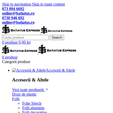
Skip to navigation
Skip to main content
073 094 6692
online@batiatus.ro
0730 946 692
online@batiatus.ro
Search
0
produse
0,00
lei
0
produse
Categorii produse
Accesorii & Altele
Accesorii & Altele
Vezi toate produsele
Doze de plastic
Folii
Folie Strech
Folii aluminiu
Folii decorative