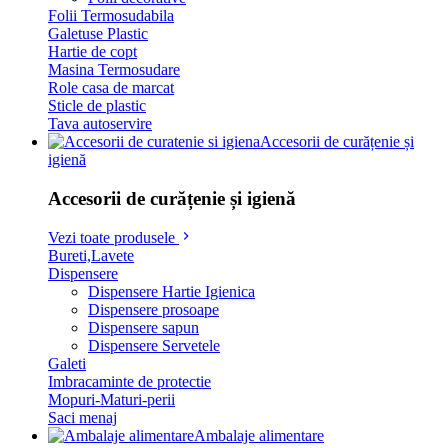
Folii Termosudabila
Galetuse Plastic
Hartie de copt
Masina Termosudare
Role casa de marcat
Sticle de plastic
Tava autoservire
Accesorii de curățenie și
igienă
Accesorii de curățenie și igienă
Vezi toate produsele
Bureti,Lavete
Dispensere
Dispensere Hartie Igienica
Dispensere prosoape
Dispensere sapun
Dispensere Servetele
Galeti
Imbracaminte de protectie
Mopuri-Maturi-perii
Saci menaj
Ambalaje alimentare