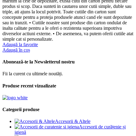
maritim la cele de depozitare, exista cutii din carton pentru fiecare
produs si scop. Daca sunteti in cautarea unor cutii simple, duble sau
triple, ati ajuns la locul potrivit. Toate cutiile din carton sunt
concepute pentru a proteja produsele atunci cand ele sunt depozitate
sau in tranzit. • Cutiile noastre sunt produse din carton ondulat de
inalta calitate pentru a le oferi o rezistenta superioara impotriva
diverselor actiuni externe. • De asemenea, va putem oferii cutiile atat
simple cat si personalizate.
Adaugă la favorite
Adaugă în coș
Abonează-te la Newsletterul nostru
Fii la curent cu ultimele noutăți.
Produse recent vizualizate
Categorii produse
Accesorii & Altele
Accesorii de curățenie și
igienă