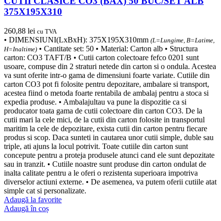
CUTII CLASICE CO3 (BAX) 50 BUC/SET ALB
375X195X310
260,88
lei
cu TVA
• DIMENSIUNI(LxBxH): 375X195X310mm
(L=Lungime, B=Latime,
• Cantitate set: 50 • Material: Carton alb • Structura
H=Inaltime)
carton: CO3 TAFT/B • Cutii carton colectoare fefco 0201 sunt
usoare, compuse din 2 straturi netede din carton si o ondula. Acestea
va sunt oferite intr-o gama de dimensiuni foarte variate. Cutiile din
carton CO3 pot fi folosite pentru depozitare, ambalare si transport,
acestea fiind o metoda foarte rentabila de ambalaj pentru a stoca si
expedia produse. • Ambalajultau va pune la dispozitie ca si
producator toata gama de cutii colectoare din carton CO3. De la
cutii mari la cele mici, de la cutii din carton folosite in transportul
maritim la cele de depozitare, exista cutii din carton pentru fiecare
produs si scop. Daca sunteti in cautarea unor cutii simple, duble sau
triple, ati ajuns la locul potrivit. Toate cutiile din carton sunt
concepute pentru a proteja produsele atunci cand ele sunt depozitate
sau in tranzit. • Cutiile noastre sunt produse din carton ondulat de
inalta calitate pentru a le oferi o rezistenta superioara impotriva
diverselor actiuni externe. • De asemenea, va putem oferii cutiile atat
simple cat si personalizate.
Adaugă la favorite
Adaugă în coș