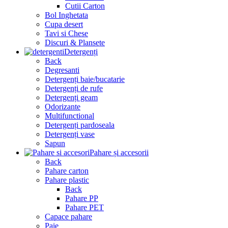
Cutii Carton
Bol Inghetata
Cupa desert
Tavi si Chese
Discuri & Plansete
Detergenți
Back
Degresanti
Detergenți baie/bucatarie
Detergenți de rufe
Detergenți geam
Odorizante
Multifunctional
Detergenți pardoseala
Detergenți vase
Sapun
Pahare și accesorii
Back
Pahare carton
Pahare plastic
Back
Pahare PP
Pahare PET
Capace pahare
Paie