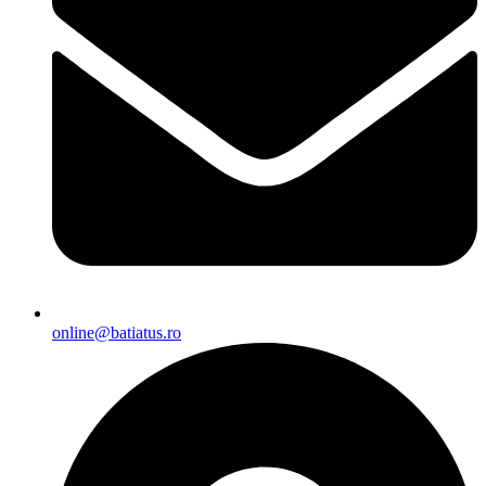
online@batiatus.ro