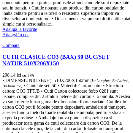
concepute pentru a proteja produsele atunci cand ele sunt depozitate
sau in tranzit. • Cutiile noastre sunt produse din carton ondulat de
inalta calitate pentru a le oferi o rezistenta superioara impotriva
diverselor actiuni externe. • De asemenea, va putem oferii cutiile atat
simple cat si personalizate.
Adaugă la favorite
Adaugă în coș
Compară
CUTII CLASICE CO3 (BAX) 50 BUC/SET
NATUR 510X206X150
298,14
lei
cu TVA
• DIMENSIUNI(LxBxH): 510X206X150mm
(L=Lungime, B=Latime,
• Cantitate set: 50 • Material: Carton natur • Structura
H=Inaltime)
carton: CO3 TFT/B • Cutii Carton colectoare fefco 0201 sunt
usoare, compuse din 2 straturi netede din carton si o ondula. Acestea
va sunt oferite intr-o gama de dimensiuni foarte variate. Cutiile din
carton CO3 pot fi folosite pentru depozitare, ambalare si transport,
acestea fiind o metoda foarte rentabila de ambalaj pentru a stoca si
expedia produse. • Ambalajultau va pune la dispozitie ca si
producator toata gama de cutii colectoare din carton CO3. De la
cutii mari la cele mici, de la cutii din carton folosite in transportul