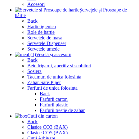
Accesori
Șervețele și Prosoape de
hârtie
Back
Hartie igienica
Role de hartie
Servetele de masa
Servetele Dispenser
Servetele umede
Veselă și accesorii
Back
Bete frigarui, aperitiv si scobitori
Sosiera
Tacamuri de unica folosinta
Zahar-Sare-Piper
Farfurii de unica folosinta
Back
Farfurii carton
Farfurii plastic
Farfurii trestie de zahar
Cutii din carton
Back
Clasice CO3 (BAX)
Clasice CO5 (BAX)
Cutii Arhivare