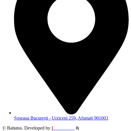
Șoseaua București - Urziceni 259, Afumați 901003
© Batiatus. Developed by
I
MCreative
&
WEBC