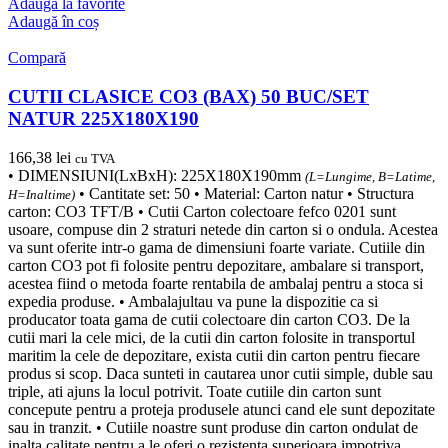
Adaugă la favorite
Adaugă în coș
Compară
CUTII CLASICE CO3 (BAX) 50 BUC/SET
NATUR 225X180X190
166,38
lei
cu TVA
• DIMENSIUNI(LxBxH): 225X180X190mm
(L=Lungime, B=Latime,
• Cantitate set: 50 • Material: Carton natur • Structura
H=Inaltime)
carton: CO3 TFT/B • Cutii Carton colectoare fefco 0201 sunt
usoare, compuse din 2 straturi netede din carton si o ondula. Acestea
va sunt oferite intr-o gama de dimensiuni foarte variate. Cutiile din
carton CO3 pot fi folosite pentru depozitare, ambalare si transport,
acestea fiind o metoda foarte rentabila de ambalaj pentru a stoca si
expedia produse. • Ambalajultau va pune la dispozitie ca si
producator toata gama de cutii colectoare din carton CO3. De la
cutii mari la cele mici, de la cutii din carton folosite in transportul
maritim la cele de depozitare, exista cutii din carton pentru fiecare
produs si scop. Daca sunteti in cautarea unor cutii simple, duble sau
triple, ati ajuns la locul potrivit. Toate cutiile din carton sunt
concepute pentru a proteja produsele atunci cand ele sunt depozitate
sau in tranzit. • Cutiile noastre sunt produse din carton ondulat de
inalta calitate pentru a le oferi o rezistenta superioara impotriva