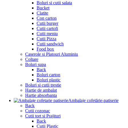
Boluri si cutii salata
Bucket
Clatite
Con carton
Cutii burger
Cutii cartofi
Cutii meniu
Cutii Pizza
Cutii sandwich
Food box
Caserole si Platouri Aluminiu
Coltare
Boluri supa
Back
Boluri carton
Boluri plastic
Boluri si cutii trestie
Hartie de ambalat
Hartie absorbanta
Ambalaje cofetărie-patiserie
Back
Cutii cozonac
Cutii tort si Prajituri
Back
Cutii Plastic