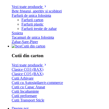
Vezi toate produsele
Bete frigarui, aperitiv si scobitori
Farfurii de unica folosinta
Farfurii carton
Farfurii plastic
Farfurii trestie de zahar
Sosiera
Tacamuri de unica folosinta
Zahar-Sare-Piper
Cutii din carton
Cutii din carton
Vezi toate produsele
Clasice CO3 (BAX)
Clasice CO5 (BAX)
Cutii Arhivare
Cutii cu Autosigilare/e-commerce
Cutii cu Capac Atasat
Cutii Incaltaminte
Cutii preformare
Cutii Transport Sticle
Despre noi