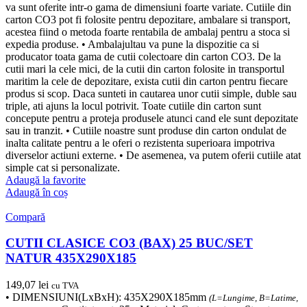
va sunt oferite intr-o gama de dimensiuni foarte variate. Cutiile din
carton CO3 pot fi folosite pentru depozitare, ambalare si transport,
acestea fiind o metoda foarte rentabila de ambalaj pentru a stoca si
expedia produse. • Ambalajultau va pune la dispozitie ca si
producator toata gama de cutii colectoare din carton CO3. De la
cutii mari la cele mici, de la cutii din carton folosite in transportul
maritim la cele de depozitare, exista cutii din carton pentru fiecare
produs si scop. Daca sunteti in cautarea unor cutii simple, duble sau
triple, ati ajuns la locul potrivit. Toate cutiile din carton sunt
concepute pentru a proteja produsele atunci cand ele sunt depozitate
sau in tranzit. • Cutiile noastre sunt produse din carton ondulat de
inalta calitate pentru a le oferi o rezistenta superioara impotriva
diverselor actiuni externe. • De asemenea, va putem oferii cutiile atat
simple cat si personalizate.
Adaugă la favorite
Adaugă în coș
Compară
CUTII CLASICE CO3 (BAX) 25 BUC/SET
NATUR 435X290X185
149,07
lei
cu TVA
• DIMENSIUNI(LxBxH): 435X290X185mm
(L=Lungime, B=Latime,