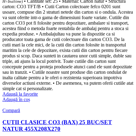
• Cantitate set: 25 • Material: Carton natur • Structura
H=Inaltime)
carton: CO3 TFT/B • Cutii Carton colectoare fefco 0201 sunt
usoare, compuse din 2 straturi netede din carton si o ondula. Acestea
va sunt oferite intr-o gama de dimensiuni foarte variate. Cutiile din
carton CO3 pot fi folosite pentru depozitare, ambalare si transport,
acestea fiind o metoda foarte rentabila de ambalaj pentru a stoca si
expedia produse. • Ambalajultau va pune la dispozitie ca si
producator toata gama de cutii colectoare din carton CO3. De la
cutii mari la cele mici, de la cutii din carton folosite in transportul
maritim la cele de depozitare, exista cutii din carton pentru fiecare
produs si scop. Daca sunteti in cautarea unor cutii simple, duble sau
triple, ati ajuns la locul potrivit. Toate cutiile din carton sunt
concepute pentru a proteja produsele atunci cand ele sunt depozitate
sau in tranzit. • Cutiile noastre sunt produse din carton ondulat de
inalta calitate pentru a le oferi o rezistenta superioara impotriva
diverselor actiuni externe. • De asemenea, va putem oferii cutiile atat
simple cat si personalizate.
Adaugă la favorite
Adaugă în coș
Compară
CUTII CLASICE CO3 (BAX) 25 BUC/SET
NATUR 455X208X270