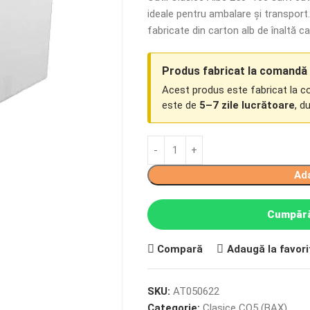
ideale pentru ambalare și transport.
fabricate din carton alb de înaltă cal
Produs fabricat la comandă
Acest produs este fabricat la 
este de
5–7 zile lucrătoare
, d
Ad
Cumpără
Compară
Adaugă la favori
SKU:
AT050622
Categorie:
Clasice CO5 (BAX)