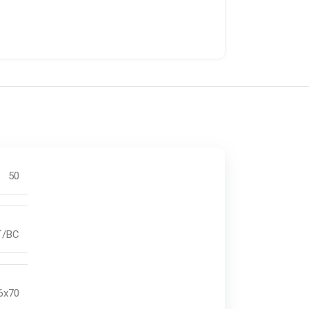
50
FT/BC
6x70