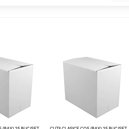
5 (BAX) 25 BUC/SET
CUTII CLASICE CO5 (BAX) 25 BUC/SET