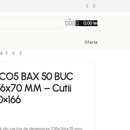
0,00
lei
Oferte
66
 CO5 BAX 50 BUC
6x70 MM – Cutii
0×166
tii din carton de dimensiuni 250x166x70 mm,