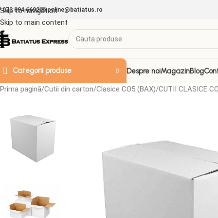
Skip to navigation
073 094 6692
online@batiatus.ro
Skip to main content
Categorii produse
Despre noi
Magazin
Blog
Con
Prima pagină
Cutii din carton
Clasice CO5 (BAX)
CUTII CLASICE CO
ACCESORII & ALTELE
Doze de plastic
Folii
Folie Strech
Folii aluminiu
Folii decorative