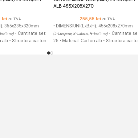
ALB 455X208X270
2
lei
255,55
lei
cu TVA
cu TVA
H): 365x235x320mm
• DIMENSIUNI(LxBxH): 455x208x270mm
• Cantitate set:
• Cantitate se
Inaltime)
(L=Lungime, B=Latime, H=Inaltime)
n alb • Structura carton:
25 • Material: Carton alb • Structura carto
ii Carton colectoare
CO5 TA3FT/BC • Cutii Carton colectoare
oare, compuse din 3
fefco 0201 sunt usoare, compuse din 3
carton si doua ondule.
straturi netede din carton si doua ondule.
rite intr-o gama de
Acestea va sunt oferite intr-o gama de
riate. Cutiile din carton
dimensiuni foarte variate. Cutiile din cart
pentru depozitare,
CO5 pot fi folosite pentru depozitare,
t, acestea fiind o
ambalare si transport, acestea fiind o
bila de ambalaj pentru
metoda foarte rentabila de ambalaj pent
produse. • Ambalajultau
a stoca si expedia produse. • Ambalajulta
e ca si producator
va pune la dispozitie ca si producator
 colectoare din carton
toata gama de cutii colectoare din carto
la cele mici, de la cutii
CO5. De la cutii mari la cele mici, de la cuti
in transportul maritim
din carton folosite in transportul maritim