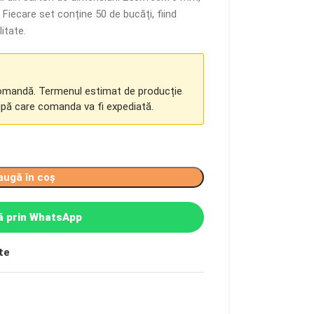
 Fiecare set conține 50 de bucăți, fiind
itate.
comandă. Termenul estimat de producție
upă care comanda va fi expediată.
augă în coș
 prin WhatsApp
te