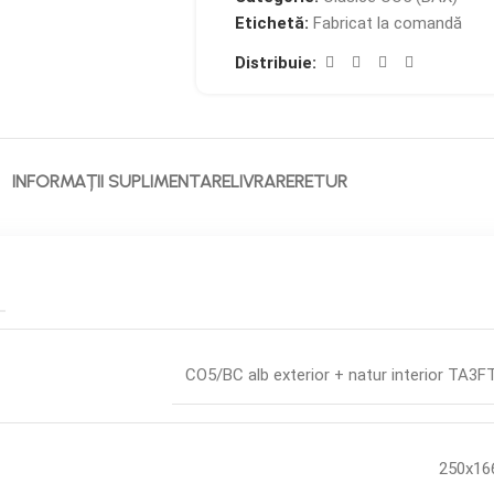
Etichetă:
Fabricat la comandă
Distribuie:
INFORMAȚII SUPLIMENTARE
LIVRARE
RETUR
CO5/BC alb exterior + natur interior TA3
250x16