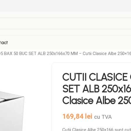
tact
5 BAX 50 BUC SET ALB 250x166x70 MM – Cutii Clasice Albe 250×1
VEZI TOATE PRODUSELE
CUTII CLASICE
Folii Termosudabila
Role casa de marcat
SET ALB 250x16
Galetuse Plastic
Sticle de plastic
Clasice Albe 25
Hartie de copt
Tava autoservire
Masina Termosudare
169,84
lei
cu TVA
Cutii Clasice Albe 250×166 sunt cu