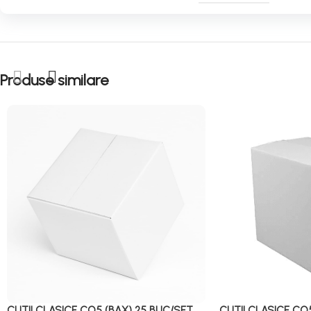
Produse similare
CUTII CLASICE CO5 (BAX) 25 BUC/SET
CUTII CLASICE CO