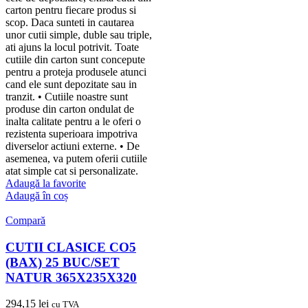
carton pentru fiecare produs si
scop. Daca sunteti in cautarea
unor cutii simple, duble sau triple,
ati ajuns la locul potrivit. Toate
cutiile din carton sunt concepute
pentru a proteja produsele atunci
cand ele sunt depozitate sau in
tranzit. • Cutiile noastre sunt
produse din carton ondulat de
inalta calitate pentru a le oferi o
rezistenta superioara impotriva
diverselor actiuni externe. • De
asemenea, va putem oferii cutiile
atat simple cat si personalizate.
Adaugă la favorite
Adaugă în coș
Compară
CUTII CLASICE CO5
(BAX) 25 BUC/SET
NATUR 365X235X320
294,15
lei
cu TVA