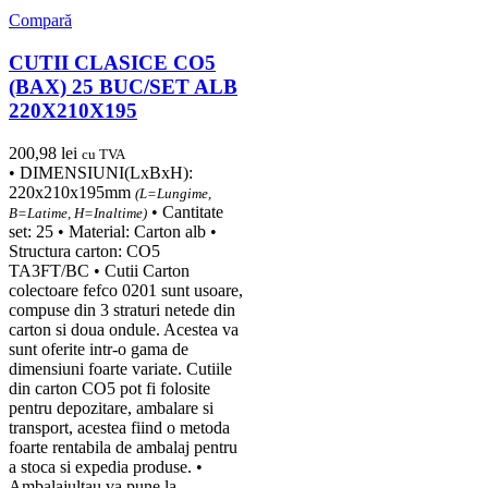
Compară
CUTII CLASICE CO5
(BAX) 25 BUC/SET ALB
220X210X195
200,98
lei
cu TVA
• DIMENSIUNI(LxBxH):
220x210x195mm
(L=Lungime,
• Cantitate
B=Latime, H=Inaltime)
set: 25 • Material: Carton alb •
Structura carton: CO5
TA3FT/BC • Cutii Carton
colectoare fefco 0201 sunt usoare,
compuse din 3 straturi netede din
carton si doua ondule. Acestea va
sunt oferite intr-o gama de
dimensiuni foarte variate. Cutiile
din carton CO5 pot fi folosite
pentru depozitare, ambalare si
transport, acestea fiind o metoda
foarte rentabila de ambalaj pentru
a stoca si expedia produse. •
Ambalajultau va pune la