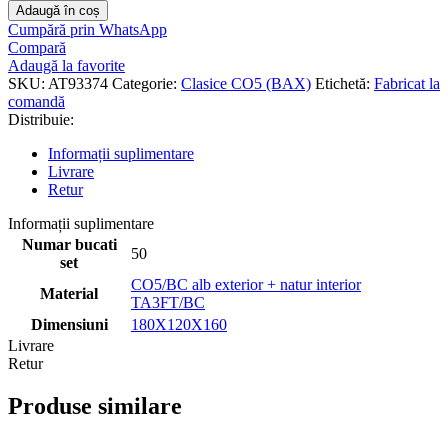
Adaugă în coș
Cumpără prin WhatsApp
Compară
Adaugă la favorite
SKU:
AT93374
Categorie:
Clasice CO5 (BAX)
Etichetă:
Fabricat la
comandă
Distribuie:
Informații suplimentare
Livrare
Retur
Informații suplimentare
Numar bucati
50
set
CO5/BC alb exterior + natur interior
Material
TA3FT/BC
Dimensiuni
180X120X160
Livrare
Retur
Produse similare