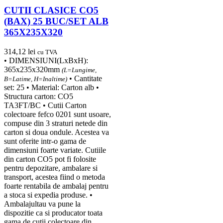
CUTII CLASICE CO5
(BAX) 25 BUC/SET ALB
365X235X320
314,12
lei
cu TVA
• DIMENSIUNI(LxBxH):
365x235x320mm
(L=Lungime,
• Cantitate
B=Latime, H=Inaltime)
set: 25 • Material: Carton alb •
Structura carton: CO5
TA3FT/BC • Cutii Carton
colectoare fefco 0201 sunt usoare,
compuse din 3 straturi netede din
carton si doua ondule. Acestea va
sunt oferite intr-o gama de
dimensiuni foarte variate. Cutiile
din carton CO5 pot fi folosite
pentru depozitare, ambalare si
transport, acestea fiind o metoda
foarte rentabila de ambalaj pentru
a stoca si expedia produse. •
Ambalajultau va pune la
dispozitie ca si producator toata
gama de cutii colectoare din