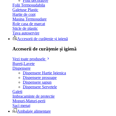
Folii decorative
Folii Termosudabila
Galetuse Plastic
Hartie de copt
Masina Termosudare
Role casa de marcat
Sticle de plastic
Tava autoservire
Accesorii de curățenie și igienă
Accesorii de curățenie și igienă
Vezi toate produsele
Bureti,Lavete
Dispensere
Dispensere Hartie Igienica
Dispensere prosoape
Dispensere sapun
Dispensere Servetele
Galeti
Imbracaminte de protectie
Mopuri-Maturi-perii
Saci menaj
Ambalaje alimentare