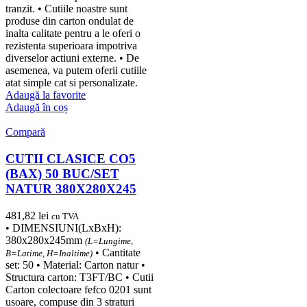
tranzit. • Cutiile noastre sunt
produse din carton ondulat de
inalta calitate pentru a le oferi o
rezistenta superioara impotriva
diverselor actiuni externe. • De
asemenea, va putem oferii cutiile
atat simple cat si personalizate.
Adaugă la favorite
Adaugă în coș
Compară
CUTII CLASICE CO5
(BAX) 50 BUC/SET
NATUR 380X280X245
481,82
lei
cu TVA
• DIMENSIUNI(LxBxH):
380x280x245mm
(L=Lungime,
• Cantitate
B=Latime, H=Inaltime)
set: 50 • Material: Carton natur •
Structura carton: T3FT/BC • Cutii
Carton colectoare fefco 0201 sunt
usoare, compuse din 3 straturi