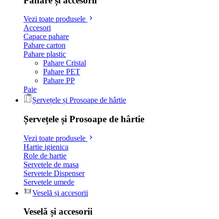
Pahare și accesorii
Vezi toate produsele
Accesori
Capace pahare
Pahare carton
Pahare plastic
Pahare Cristal
Pahare PET
Pahare PP
Paie
Șervețele și Prosoape de hârtie
Șervețele și Prosoape de hârtie
Vezi toate produsele
Hartie igienica
Role de hartie
Servetele de masa
Servetele Dispenser
Servetele umede
Veselă și accesorii
Veselă și accesorii