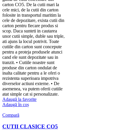
carton CO5. De la cutii mari la
cele mici, de la cutii din carton
folosite in transportul maritim la
cele de depozitare, exista cutii din
carton pentru fiecare produs si
scop. Daca sunteti in cautarea
unor cutii simple, duble sau triple,
ati ajuns la locul potrivit. Toate
cutiile din carton sunt concepute
pentru a proteja produsele atunci
cand ele sunt depozitate sau in
tranzit. • Cutiile noastre sunt
produse din carton ondulat de
inalta calitate pentru a le oferi o
rezistenta superioara impotriva
diverselor actiuni externe. • De
asemenea, va putem oferii cutiile
atat simple cat si personalizate.
Adaugă la favorite
Adaugă în coș
Compară
CUTII CLASICE CO5