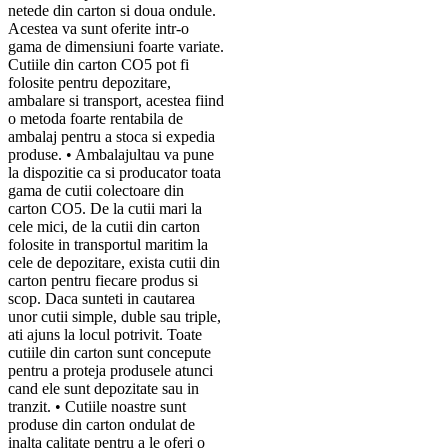
netede din carton si doua ondule.
Acestea va sunt oferite intr-o
gama de dimensiuni foarte variate.
Cutiile din carton CO5 pot fi
folosite pentru depozitare,
ambalare si transport, acestea fiind
o metoda foarte rentabila de
ambalaj pentru a stoca si expedia
produse. • Ambalajultau va pune
la dispozitie ca si producator toata
gama de cutii colectoare din
carton CO5. De la cutii mari la
cele mici, de la cutii din carton
folosite in transportul maritim la
cele de depozitare, exista cutii din
carton pentru fiecare produs si
scop. Daca sunteti in cautarea
unor cutii simple, duble sau triple,
ati ajuns la locul potrivit. Toate
cutiile din carton sunt concepute
pentru a proteja produsele atunci
cand ele sunt depozitate sau in
tranzit. • Cutiile noastre sunt
produse din carton ondulat de
inalta calitate pentru a le oferi o