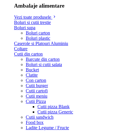
Ambalaje alimentare
Vezi toate produsele
Boluri si cutii trestie
Boluri supa
Boluri carton
Boluri plastic
Caserole si Platouri Aluminiu
Coltare
Cutii din carton
Barcute din carton
Boluri si cutii salata
Bucket
Clatite
Con carton
Cutii burger
Cutii cartofi
Cutii meniu
Cutii Pizza
Cutii pizza Blank
Cutii pizza Generic
Cutii sandwich
Food box
Ladite Legume / Fructe