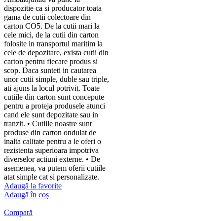
dispozitie ca si producator toata
gama de cutii colectoare din
carton CO5. De la cutii mari la
cele mici, de la cutii din carton
folosite in transportul maritim la
cele de depozitare, exista cutii din
carton pentru fiecare produs si
scop. Daca sunteti in cautarea
unor cutii simple, duble sau triple,
ati ajuns la locul potrivit. Toate
cutiile din carton sunt concepute
pentru a proteja produsele atunci
cand ele sunt depozitate sau in
tranzit. • Cutiile noastre sunt
produse din carton ondulat de
inalta calitate pentru a le oferi o
rezistenta superioara impotriva
diverselor actiuni externe. • De
asemenea, va putem oferii cutiile
atat simple cat si personalizate.
Adaugă la favorite
Adaugă în coș
Compară