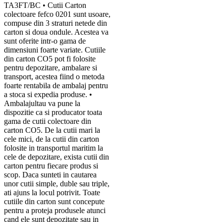
TA3FT/BC • Cutii Carton
colectoare fefco 0201 sunt usoare,
compuse din 3 straturi netede din
carton si doua ondule. Acestea va
sunt oferite intr-o gama de
dimensiuni foarte variate. Cutiile
din carton CO5 pot fi folosite
pentru depozitare, ambalare si
transport, acestea fiind o metoda
foarte rentabila de ambalaj pentru
a stoca si expedia produse. •
Ambalajultau va pune la
dispozitie ca si producator toata
gama de cutii colectoare din
carton CO5. De la cutii mari la
cele mici, de la cutii din carton
folosite in transportul maritim la
cele de depozitare, exista cutii din
carton pentru fiecare produs si
scop. Daca sunteti in cautarea
unor cutii simple, duble sau triple,
ati ajuns la locul potrivit. Toate
cutiile din carton sunt concepute
pentru a proteja produsele atunci
cand ele sunt depozitate sau in