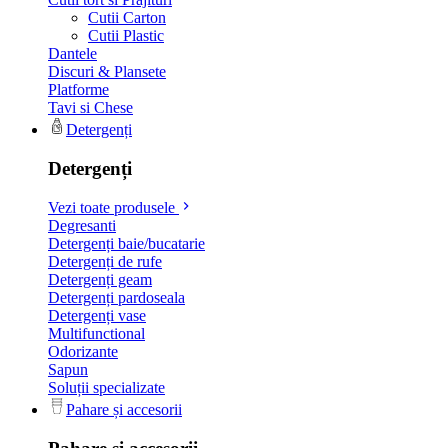
Cutii Carton
Cutii Plastic
Dantele
Discuri & Plansete
Platforme
Tavi si Chese
Detergenți
Detergenți
Vezi toate produsele
Degresanti
Detergenți baie/bucatarie
Detergenți de rufe
Detergenți geam
Detergenți pardoseala
Detergenți vase
Multifunctional
Odorizante
Sapun
Soluții specializate
Pahare și accesorii