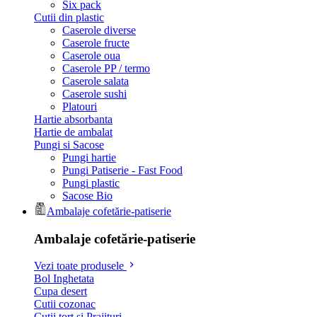
Six pack
Cutii din plastic
Caserole diverse
Caserole fructe
Caserole oua
Caserole PP / termo
Caserole salata
Caserole sushi
Platouri
Hartie absorbanta
Hartie de ambalat
Pungi si Sacose
Pungi hartie
Pungi Patiserie - Fast Food
Pungi plastic
Sacose Bio
Ambalaje cofetărie-patiserie
Ambalaje cofetărie-patiserie
Vezi toate produsele
Bol Inghetata
Cupa desert
Cutii cozonac
Cutii tort si Prajituri