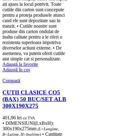
ati ajuns la locul potrivit. Toate
cutiile din carton sunt concepute
pentru a proteja produsele atunci
cand ele sunt depozitate sau in
tranzit. • Cutiile noastre sunt
produse din carton ondulat de
inalta calitate pentru a le oferi o
rezistenta superioara impotriva
diverselor actiuni externe. • De
asemenea, va putem oferii cutiile
atat simple cat si personalizate.
Adaugă la favorite
Adaugă în coș
Compară
CUTII CLASICE CO5
(BAX) 50 BUC/SET ALB
300X190X275
401,96
lei
cu TVA
• DIMENSIUNI(LxBxH):
300x190x275mm
(L=Lungime,
• Cantitate
B=Latime, H=Inaltime)