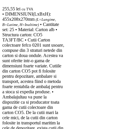
255,55
lei
cu TVA
• DIMENSIUNI(LxBxH):
455x208x270mm
(L=Lungime,
• Cantitate
B=Latime, H=Inaltime)
set: 25 • Material: Carton alb •
Structura carton: CO5
TA3FT/BC • Cutii Carton
colectoare fefco 0201 sunt usoare,
compuse din 3 straturi netede din
carton si doua ondule. Acestea va
sunt oferite intr-o gama de
dimensiuni foarte variate. Cutiile
din carton CO5 pot fi folosite
pentru depozitare, ambalare si
transport, acestea fiind o metoda
foarte rentabila de ambalaj pentru
a stoca si expedia produse. •
Ambalajultau va pune la
dispozitie ca si producator toata
gama de cutii colectoare din
carton CO5. De la cutii mari la
cele mici, de la cutii din carton
folosite in transportul maritim la
cele de depozitare, exista cutii din