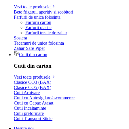
Vezi toate produsele
Bete frigarui, aperitiv si scobitori
Farfurii de unica folosinta
Farfurii carton
Farfurii plastic
Farfurii trestie de zahar
Sosiera
Tacamuri de unica folosinta
Zahar-Sare-Piper
Cutii din carton
Cutii din carton
Vezi toate produsele
Clasice CO3 (BAX)
Clasice CO5 (BAX)
Cutii Arhivare
Cutii cu Autosigilare/e-commerce
Cutii cu Capac Atasat
Cutii Incaltaminte
Cutii preformare
Cutii Transport Sticle
Despre noi