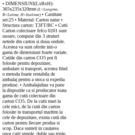
• DIMENSIUNI(LxBxH):
365x235x320mm
(L=Lungime,
• Cantitate
B=Latime, H=Inaltime)
set:25 • Material: Carton natur •
Structura carton: T3FT/BC • Cutii
Carton colectoare fefco 0201 sunt
usoare, compuse din 3 straturi
netede din carton si doua ondule.
Acestea va sunt oferite intr-o
gama de dimensiuni foarte variate.
Cutiile din carton CO5 pot fi
folosite pentru depozitare,
ambalare si transport, acestea fiind
o metoda foarte rentabila de
ambalaj pentru a stoca si expedia
produse. • Ambalajultau va pune
la dispozitie ca si producator toata
gama de cutii colectoare din
carton CO5. De la cutii mari la
cele mici, de la cutii din carton
folosite in transportul maritim la
cele de depozitare, exista cutii din
carton pentru fiecare produs si
scop. Daca sunteti in cautarea
unor cutii simple, duble sau triple,