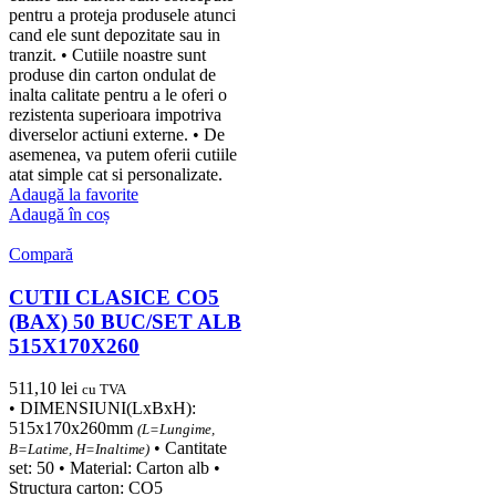
pentru a proteja produsele atunci
cand ele sunt depozitate sau in
tranzit. • Cutiile noastre sunt
produse din carton ondulat de
inalta calitate pentru a le oferi o
rezistenta superioara impotriva
diverselor actiuni externe. • De
asemenea, va putem oferii cutiile
atat simple cat si personalizate.
Adaugă la favorite
Adaugă în coș
Compară
CUTII CLASICE CO5
(BAX) 50 BUC/SET ALB
515X170X260
511,10
lei
cu TVA
• DIMENSIUNI(LxBxH):
515x170x260mm
(L=Lungime,
• Cantitate
B=Latime, H=Inaltime)
set: 50 • Material: Carton alb •
Structura carton: CO5