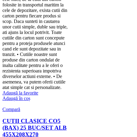
folosite in transportul maritim la
cele de depozitare, exista cutii din
carton pentru fiecare produs si
scop. Daca sunteti in cautarea
unor cutii simple, duble sau triple,
ati ajuns la locul potrivit. Toate
cutiile din carton sunt concepute
pentru a proteja produsele atunci
cand ele sunt depozitate sau in
tranzit. • Cutiile noastre sunt
produse din carton ondulat de
inalta calitate pentru a le oferi o
rezistenta superioara impotriva
diverselor actiuni externe. • De
asemenea, va putem oferii cutiile
atat simple cat si personalizate.
Adaugă la favorite
Adaugă în coș
Compară
CUTII CLASICE CO5
(BAX) 25 BUC/SET ALB
455X208X270