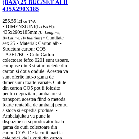
(BAX) 25 BUC/SET ALB
435X290X185
255,55
lei
cu TVA
• DIMENSIUNI(LxBxH):
435x290x185mm
(L=Lungime,
• Cantitate
B=Latime, H=Inaltime)
set: 25 • Material: Carton alb •
Structura carton: CO5
TA3FT/BC • Cutii Carton
colectoare fefco 0201 sunt usoare,
compuse din 3 straturi netede din
carton si doua ondule. Acestea va
sunt oferite intr-o gama de
dimensiuni foarte variate. Cutiile
din carton CO5 pot fi folosite
pentru depozitare, ambalare si
transport, acestea fiind o metoda
foarte rentabila de ambalaj pentru
a stoca si expedia produse. •
Ambalajultau va pune la
dispozitie ca si producator toata
gama de cutii colectoare din
carton CO5. De la cutii mari la
cele mici, de la cutii din carton