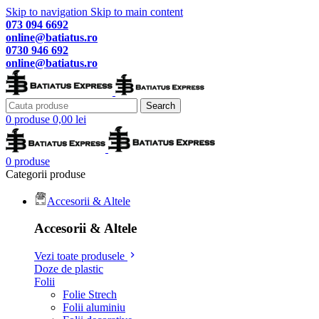
Skip to navigation
Skip to main content
073 094 6692
online@batiatus.ro
0730 946 692
online@batiatus.ro
Search
0
produse
0,00
lei
0
produse
Categorii produse
Accesorii & Altele
Accesorii & Altele
Vezi toate produsele
Doze de plastic
Folii
Folie Strech
Folii aluminiu