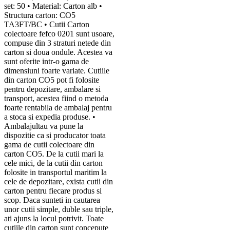
set: 50 • Material: Carton alb •
Structura carton: CO5
TA3FT/BC • Cutii Carton
colectoare fefco 0201 sunt usoare,
compuse din 3 straturi netede din
carton si doua ondule. Acestea va
sunt oferite intr-o gama de
dimensiuni foarte variate. Cutiile
din carton CO5 pot fi folosite
pentru depozitare, ambalare si
transport, acestea fiind o metoda
foarte rentabila de ambalaj pentru
a stoca si expedia produse. •
Ambalajultau va pune la
dispozitie ca si producator toata
gama de cutii colectoare din
carton CO5. De la cutii mari la
cele mici, de la cutii din carton
folosite in transportul maritim la
cele de depozitare, exista cutii din
carton pentru fiecare produs si
scop. Daca sunteti in cautarea
unor cutii simple, duble sau triple,
ati ajuns la locul potrivit. Toate
cutiile din carton sunt concepute