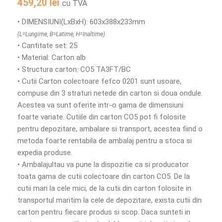
459,20
lei
cu TVA
• DIMENSIUNI(LxBxH): 603x388x233mm
(L=Lungime, B=Latime, H=Inaltime)
• Cantitate set: 25
• Material: Carton alb
• Structura carton: CO5 TA3FT/BC
• Cutii Carton colectoare fefco 0201 sunt usoare,
compuse din 3 straturi netede din carton si doua ondule.
Acestea va sunt oferite intr-o gama de dimensiuni
foarte variate. Cutiile din carton CO5 pot fi folosite
pentru depozitare, ambalare si transport, acestea fiind o
metoda foarte rentabila de ambalaj pentru a stoca si
expedia produse.
• Ambalajultau va pune la dispozitie ca si producator
toata gama de cutii colectoare din carton CO5. De la
cutii mari la cele mici, de la cutii din carton folosite in
transportul maritim la cele de depozitare, exista cutii din
carton pentru fiecare produs si scop. Daca sunteti in