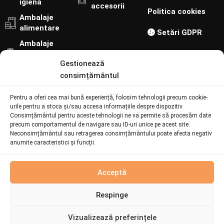
igienă
accesorii
Politica cookies
Ambalaje
alimentare
Setări GDPR
Ambalaje
cofetărie-
Gestionează
patiserie
consimțământul
Urmărește-ne pe:
Pentru a oferi cea mai bună experiență, folosim tehnologii precum cookie-
Contact
urile pentru a stoca și/sau accesa informațiile despre dispozitiv.
Consimțământul pentru aceste tehnologii ne va permite să procesăm date
precum comportamentul de navigare sau ID-uri unice pe acest site.
Neconsimțământul sau retragerea consimțământului poate afecta negativ
073 094 6692
anumite caracteristici și funcții.
online@batiatus.ro
Șoseaua București - Urziceni 259, Afumați 901003
Produs
Acceptă
fabricat la
comandă
Respinge
© Batiatus. Developed by
I
MCreative
&
WEBC
Acest
Vizualizează preferințele
produs este