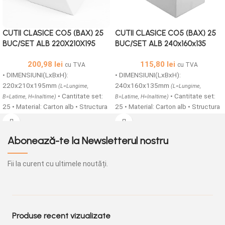
CUTII CLASICE CO5 (BAX) 25
CUTII CLASICE CO5 (BAX) 25
BUC/SET ALB 220X210X195
BUC/SET ALB 240x160x135
200,98
lei
115,80
lei
cu TVA
cu TVA
• DIMENSIUNI(LxBxH):
• DIMENSIUNI(LxBxH):
220x210x195mm
240x160x135mm
(L=Lungime,
(L=Lungime,
• Cantitate set:
• Cantitate set:
B=Latime, H=Inaltime)
B=Latime, H=Inaltime)
25 • Material: Carton alb • Structura
25 • Material: Carton alb • Structura
carton: CO5 TA3FT/BC • Cutii
carton: CO5 TA3FT/BC • Cutii
Carton colectoare fefco 0201 sunt
Carton colectoare fefco 0201 sunt
usoare, compuse din 3 straturi
usoare, compuse din 3 straturi
Abonează-te la Newsletterul nostru
netede din carton si doua ondule.
netede din carton si doua ondule.
Acestea va sunt oferite intr-o gama
Acestea va sunt oferite intr-o gama
Fii la curent cu ultimele noutăți.
de dimensiuni foarte variate. Cutiile
de dimensiuni foarte variate. Cutiile
din carton CO5 pot fi folosite
din carton CO5 pot fi folosite
pentru depozitare, ambalare si
pentru depozitare, ambalare si
transport, acestea fiind o metoda
transport, acestea fiind o metoda
foarte rentabila de ambalaj pentru a
foarte rentabila de ambalaj pentru a
Produse recent vizualizate
stoca si expedia produse. •
stoca si expedia produse. •