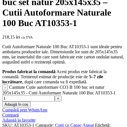
buc set natur 205x145x35 –
Cutii Autoformare Naturale
100 Buc AT10353-1
218,15
lei
cu TVA
Cutii Autoformare Naturale 100 Buc AT10353-1 sunt ideale pentru
ambalarea produselor tale. Dimensiunile lor sunt de 205x145x35
mm, iar materialul din care sunt fabricate este carton ondulat natural,
asigurând astfel o rezistență optimă.
Produs fabricat la comandă
Acest produs este fabricat la
comandă. Termenul estimat de producție este de
5–7 zile
lucrătoare
, după care comanda va fi expediată.
Cantitate Cutie autoformare CO3 B 100 buc set natur
205x145x35 - Cutii Autoformare Naturale 100 Buc AT10353-1
Adaugă în coș
Cumpără prin WhatsApp
Compară
Adaugă la favorite
SKU:
AT10353-1
Categorie:
Cutii cu Capac Atasat
Etichetă: