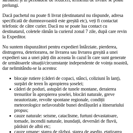
prelungi.
Dacă pachetul nu poate fi livrat (destinatarul nu răspunde, adresa
specificată de dumneavoastră este greșită etc), veți fi contactat
telefonic de către curier. Dacă nu se poate lua contact cu
destinatarul, coletele rămân la curierul zonal 7 zile, după care revin
la Expeditor.
Nu suntem răspunzători pentru expedieri întârziate, pierderea,
distrugerea, deteriorarea, ne livrarea sau livrarea greșită a unei
expedieri sau a unei părți din aceasta în cazul în care sunt generate
de următoarele situații/circumstanțe independente de voința noastră,
dar nelimitându-se la acestea:
blocaje rutiere (căderi de copaci, stânci, coliziuni în lanț),
surpări de teren în apropierea șoselei;
căderi de poduri, astupări de tunele montane, deraierea
trenurilor în apropierea șoselei, blocări naturale, greve
neautorizate, revolte spontane regionale, condiții
meteorologice nefavorabile bunei desfășurări a itinerariului
propus;
cauze naturale: seisme, cataclisme, furtuni devastatoare,
tornade, incendii naturale, inundații, deversări de fluvii,
părăsiri de albii etc;
cauze umane: starea de război, starea de asediu, etatizarea