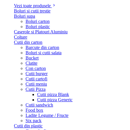
Vezi toate produsele
Boluri si cutii trestie
Boluri supa
Boluri carton
Boluri plastic
Caserole si Platouri Aluminiu
Coltare
Cutii din carton
Barcute din carton
Boluri si cutii salata
Bucket
Clatite
Con carton
Cutii burger
Cutii cartofi
Cutii meniu
Cutii Pizza
Cutii pizza Blank
Cutii pizza Generic
Cutii sandwich
Food box
Ladite Legume / Fructe
Six pack
Cutii din plastic