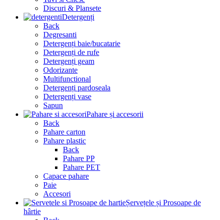
Discuri & Plansete
Detergenți
Back
Degresanti
Detergenți baie/bucatarie
Detergenți de rufe
Detergenți geam
Odorizante
Multifunctional
Detergenți pardoseala
Detergenți vase
Sapun
Pahare și accesorii
Back
Pahare carton
Pahare plastic
Back
Pahare PP
Pahare PET
Capace pahare
Paie
Accesori
Șervețele și Prosoape de
hârtie