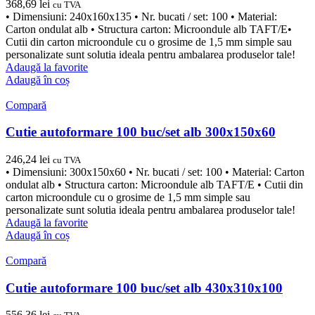
368,69
lei
cu TVA
• Dimensiuni: 240x160x135 • Nr. bucati / set: 100 • Material:
Carton ondulat alb • Structura carton: Microondule alb TAFT/E•
Cutii din carton microondule cu o grosime de 1,5 mm simple sau
personalizate sunt solutia ideala pentru ambalarea produselor tale!
Adaugă la favorite
Adaugă în coș
Compară
Cutie autoformare 100 buc/set alb 300x150x60
246,24
lei
cu TVA
• Dimensiuni: 300x150x60 • Nr. bucati / set: 100 • Material: Carton
ondulat alb • Structura carton: Microondule alb TAFT/E • Cutii din
carton microondule cu o grosime de 1,5 mm simple sau
personalizate sunt solutia ideala pentru ambalarea produselor tale!
Adaugă la favorite
Adaugă în coș
Compară
Cutie autoformare 100 buc/set alb 430x310x100
556,36
lei