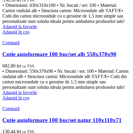
cu TVA
• Dimensiuni: 430x310x100 • Nr. bucati / set: 100 • Material:
Carton ondulat alb • Structura carton: Microondule alb TAFT/E•
Cutii din carton microondule cu o grosime de 1,5 mm simple sau
personalizate sunt solutia ideala pentru ambalarea produselor tale!
Adaugă la favorite
Adaugă în coș
Compară
Cutie autoformare 100 buc/set alb 550x370x90
682,80
lei
cu TVA
• Dimensiuni: 550x370x90 • Nr. bucati / set: 100 • Material: Carton
ondulat alb • Structura carton: Microondule alb TAFT/E• Cutii din
carton microondule cu o grosime de 1,5 mm simple sau
personalizate sunt solutia ideala pentru ambalarea produselor tale!
Adaugă la favorite
Adaugă în coș
Compară
Cutie autoformare 100 buc/set natur 110x110x71
130,44
lei
cu TVA