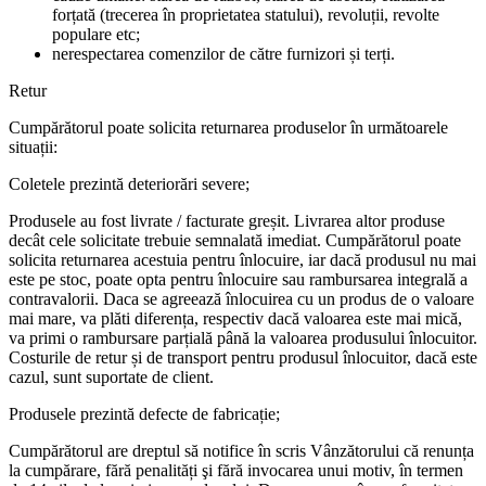
forțată (trecerea în proprietatea statului), revoluții, revolte
populare etc;
nerespectarea comenzilor de către furnizori și terți.
Retur
Cumpărătorul poate solicita returnarea produselor în următoarele
situații:
Coletele prezintă deteriorări severe;
Produsele au fost livrate / facturate greșit. Livrarea altor produse
decât cele solicitate trebuie semnalată imediat. Cumpărătorul poate
solicita returnarea acestuia pentru înlocuire, iar dacă produsul nu mai
este pe stoc, poate opta pentru înlocuire sau rambursarea integrală a
contravalorii. Daca se agreează înlocuirea cu un produs de o valoare
mai mare, va plăti diferența, respectiv dacă valoarea este mai mică,
va primi o rambursare parțială până la valoarea produsului înlocuitor.
Costurile de retur și de transport pentru produsul înlocuitor, dacă este
cazul, sunt suportate de client.
Produsele prezintă defecte de fabricație;
Cumpărătorul are dreptul să notifice în scris Vânzătorului că renunța
la cumpărare, fără penalități şi fără invocarea unui motiv, în termen