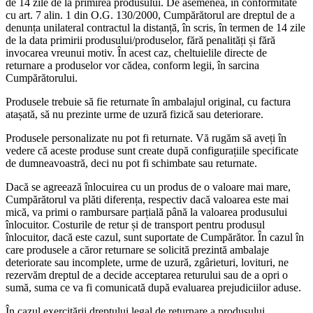
de 14 zile de la primirea produsului. De asemenea, în conformitate
cu art. 7 alin. 1 din O.G. 130/2000, Cumpărătorul are dreptul de a
denunța unilateral contractul la distanță, în scris, în termen de 14 zile
de la data primirii produsului/produselor, fără penalități și fără
invocarea vreunui motiv. În acest caz, cheltuielile directe de
returnare a produselor vor cădea, conform legii, în sarcina
Cumpărătorului.
Produsele trebuie să fie returnate în ambalajul original, cu factura
atașată, să nu prezinte urme de uzură fizică sau deteriorare.
Produsele personalizate nu pot fi returnate. Vă rugăm să aveți în
vedere că aceste produse sunt create după configurațiile specificate
de dumneavoastră, deci nu pot fi schimbate sau returnate.
Dacă se agreează înlocuirea cu un produs de o valoare mai mare,
Cumpărătorul va plăti diferența, respectiv dacă valoarea este mai
mică, va primi o rambursare parțială până la valoarea produsului
înlocuitor. Costurile de retur și de transport pentru produsul
înlocuitor, dacă este cazul, sunt suportate de Cumpărător. În cazul în
care produsele a căror returnare se solicită prezintă ambalaje
deteriorate sau incomplete, urme de uzură, zgârieturi, lovituri, ne
rezervăm dreptul de a decide acceptarea returului sau de a opri o
sumă, suma ce va fi comunicată după evaluarea prejudiciilor aduse.
În cazul exercitării dreptului legal de returnare a produsului,