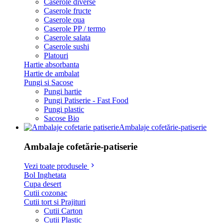
Caserole diverse
Caserole fructe
Caserole oua
Caserole PP / termo
Caserole salata
Caserole sushi
Platouri
Hartie absorbanta
Hartie de ambalat
Pungi si Sacose
Pungi hartie
Pungi Patiserie - Fast Food
Pungi plastic
Sacose Bio
Ambalaje cofetărie-patiserie
Ambalaje cofetărie-patiserie
Vezi toate produsele
Bol Inghetata
Cupa desert
Cutii cozonac
Cutii tort si Prajituri
Cutii Carton
Cutii Plastic