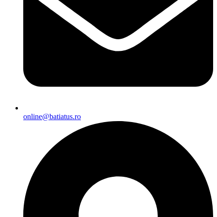
online@batiatus.ro