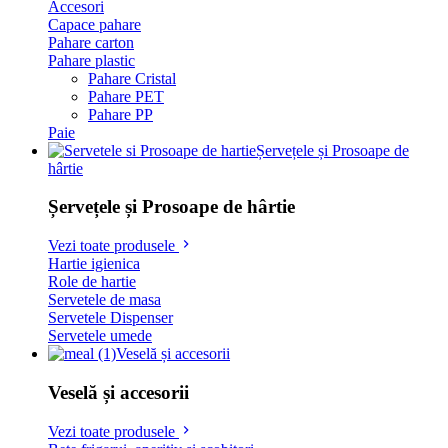
Accesori
Capace pahare
Pahare carton
Pahare plastic
Pahare Cristal
Pahare PET
Pahare PP
Paie
Șervețele și Prosoape de
hârtie
Șervețele și Prosoape de hârtie
Vezi toate produsele
Hartie igienica
Role de hartie
Servetele de masa
Servetele Dispenser
Servetele umede
Veselă și accesorii
Veselă și accesorii
Vezi toate produsele