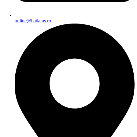
online@batiatus.ro