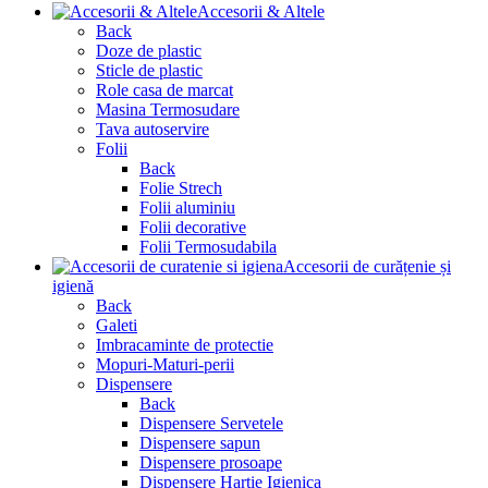
Accesorii & Altele
Back
Doze de plastic
Sticle de plastic
Role casa de marcat
Masina Termosudare
Tava autoservire
Folii
Back
Folie Strech
Folii aluminiu
Folii decorative
Folii Termosudabila
Accesorii de curățenie și
igienă
Back
Galeti
Imbracaminte de protectie
Mopuri-Maturi-perii
Dispensere
Back
Dispensere Servetele
Dispensere sapun
Dispensere prosoape
Dispensere Hartie Igienica