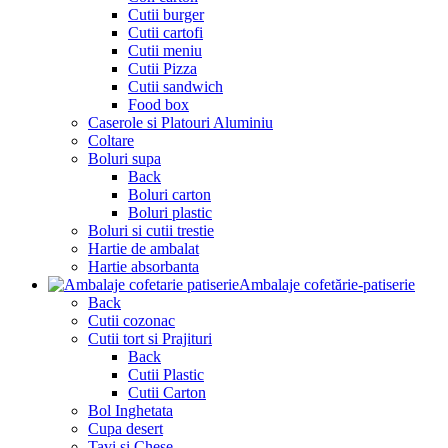
Cutii burger
Cutii cartofi
Cutii meniu
Cutii Pizza
Cutii sandwich
Food box
Caserole si Platouri Aluminiu
Coltare
Boluri supa
Back
Boluri carton
Boluri plastic
Boluri si cutii trestie
Hartie de ambalat
Hartie absorbanta
Ambalaje cofetărie-patiserie
Back
Cutii cozonac
Cutii tort si Prajituri
Back
Cutii Plastic
Cutii Carton
Bol Inghetata
Cupa desert
Tavi si Chese