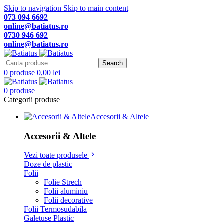
Skip to navigation
Skip to main content
073 094 6692
online@batiatus.ro
0730 946 692
online@batiatus.ro
Search
0
produse
0,00
lei
0
produse
Categorii produse
Accesorii & Altele
Accesorii & Altele
Vezi toate produsele
Doze de plastic
Folii
Folie Strech
Folii aluminiu
Folii decorative
Folii Termosudabila
Galetuse Plastic