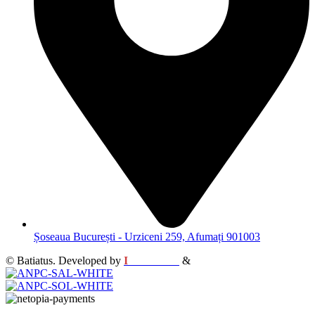
Șoseaua București - Urziceni 259, Afumați 901003
© Batiatus. Developed by
I
MCreative
&
WEBC