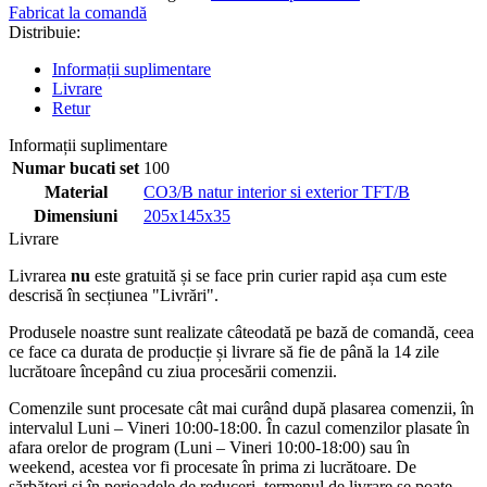
Fabricat la comandă
Distribuie:
Informații suplimentare
Livrare
Retur
Informații suplimentare
Numar bucati set
100
Material
CO3/B natur interior si exterior TFT/B
Dimensiuni
205x145x35
Livrare
Livrarea
nu
este gratuită și se face prin curier rapid așa cum este
descrisă în secțiunea "Livrări".
Produsele noastre sunt realizate câteodată pe bază de comandă, ceea
ce face ca durata de producție și livrare să fie de până la 14 zile
lucrătoare începând cu ziua procesării comenzii.
Comenzile sunt procesate cât mai curând după plasarea comenzii, în
intervalul Luni – Vineri 10:00-18:00. În cazul comenzilor plasate în
afara orelor de program (Luni – Vineri 10:00-18:00) sau în
weekend, acestea vor fi procesate în prima zi lucrătoare. De
sărbători și în perioadele de reduceri, termenul de livrare se poate