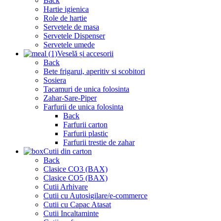
Back
Hartie igienica
Role de hartie
Servetele de masa
Servetele Dispenser
Servetele umede
Veselă și accesorii
Back
Bete frigarui, aperitiv si scobitori
Sosiera
Tacamuri de unica folosinta
Zahar-Sare-Piper
Farfurii de unica folosinta
Back
Farfurii carton
Farfurii plastic
Farfurii trestie de zahar
Cutii din carton
Back
Clasice CO3 (BAX)
Clasice CO5 (BAX)
Cutii Arhivare
Cutii cu Autosigilare/e-commerce
Cutii cu Capac Atasat
Cutii Incaltaminte