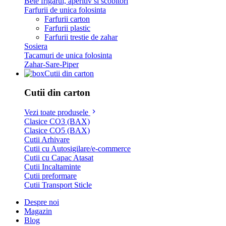
Bete frigarui, aperitiv si scobitori
Farfurii de unica folosinta
Farfurii carton
Farfurii plastic
Farfurii trestie de zahar
Sosiera
Tacamuri de unica folosinta
Zahar-Sare-Piper
Cutii din carton
Cutii din carton
Vezi toate produsele
Clasice CO3 (BAX)
Clasice CO5 (BAX)
Cutii Arhivare
Cutii cu Autosigilare/e-commerce
Cutii cu Capac Atasat
Cutii Incaltaminte
Cutii preformare
Cutii Transport Sticle
Despre noi
Magazin
Blog