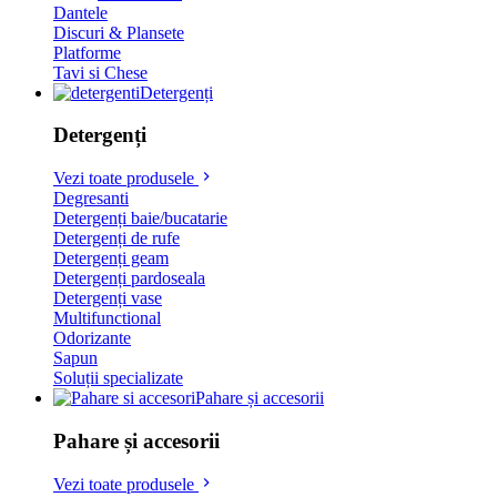
Dantele
Discuri & Plansete
Platforme
Tavi si Chese
Detergenți
Detergenți
Vezi toate produsele
Degresanti
Detergenți baie/bucatarie
Detergenți de rufe
Detergenți geam
Detergenți pardoseala
Detergenți vase
Multifunctional
Odorizante
Sapun
Soluții specializate
Pahare și accesorii
Pahare și accesorii
Vezi toate produsele