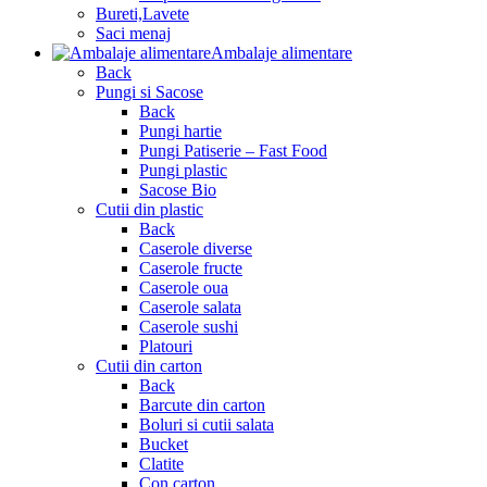
Bureti,Lavete
Saci menaj
Ambalaje alimentare
Back
Pungi si Sacose
Back
Pungi hartie
Pungi Patiserie – Fast Food
Pungi plastic
Sacose Bio
Cutii din plastic
Back
Caserole diverse
Caserole fructe
Caserole oua
Caserole salata
Caserole sushi
Platouri
Cutii din carton
Back
Barcute din carton
Boluri si cutii salata
Bucket
Clatite
Con carton